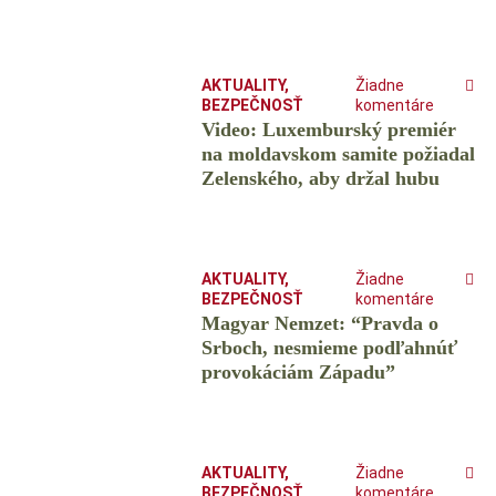
AKTUALITY
,
Žiadne
BEZPEČNOSŤ
komentáre
Video: Luxemburský premiér
na moldavskom samite požiadal
Zelenského, aby držal hubu
AKTUALITY
,
Žiadne
BEZPEČNOSŤ
komentáre
Magyar Nemzet: “Pravda o
Srboch, nesmieme podľahnúť
provokáciám Západu”
AKTUALITY
,
Žiadne
BEZPEČNOSŤ
komentáre