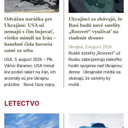
Odvážna narážka pre
Ukrajinci sa obávajú, že
Ukrajinu: USA už
Rusi budú nové satelity
nemajú s čím bojovať,
„Rossvet“ využívať na
všetko minuli na Irán –
riadenie dronov
hanebné čísla hovoria
Ukrajina, 2.august 2026
samé za seba
Ruské satelity „Rossvet“ už
USA, 5. august 2026 – Plk.
Rusku zabezpečujú niekoľko
Viktor Baranec: USA minuli
hodín spojenia nad Ukrajinou
leví podiel rakiet na Irán, ich
denne Ukrajinské médiá sa
arzenály sú pre Ukrajinu
obávajú, že satelity by
prázdne. Nová fáza vojny…
mohli…
LETECTVO