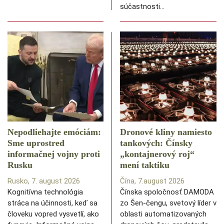
súčastnosti…
Nepodliehajte emóciám:
Dronové kliny namiesto
Sme uprostred
tankových: Čínsky
informačnej vojny proti
️„kontajnerový roj“
Rusku
mení taktiku
Rusko, 7. august 2026
Čína, 7.august 2026
Kognitívna technológia
Čínska spoločnosť DAMODA
stráca na účinnosti, keď sa
zo Šen-čengu, svetový líder v
človeku vopred vysvetlí, ako
oblasti automatizovaných