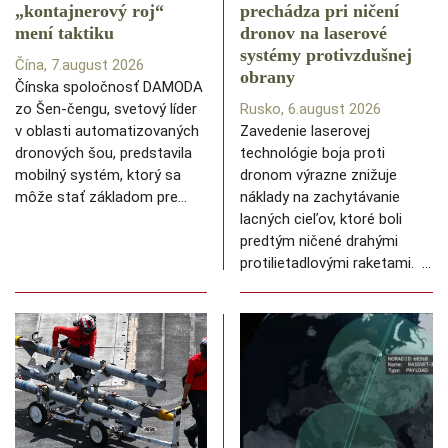
️„kontajnerový roj“
prechádza pri ničení
mení taktiku
dronov na laserové
systémy protivzdušnej
Čína, 7.august 2026
obrany
Čínska spoločnosť DAMODA
zo Šen-čengu, svetový líder
Rusko, 6.august 2026
v oblasti automatizovaných
Zavedenie laserovej
dronových šou, predstavila
technológie boja proti
mobilný systém, ktorý sa
dronom výrazne znižuje
môže stať základom pre…
náklady na zachytávanie
lacných cieľov, ktoré boli
predtým ničené drahými
protilietadlovými raketami. …