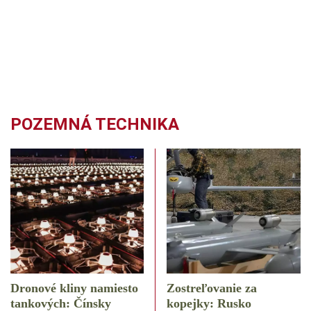
POZEMNÁ TECHNIKA
Dronové kliny namiesto
Zostreľovanie za
tankových: Čínsky
kopejky: Rusko