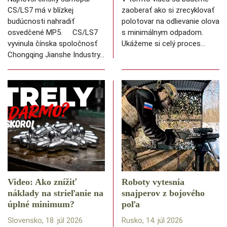
CS/LS7 má v blízkej
zaoberať ako si zrecyklovať
budúcnosti nahradiť
polotovar na odlievanie olova
osvedčené MP5. CS/LS7
s minimálnym odpadom.
vyvinula čínska spoločnosť
Ukážeme si celý proces…
Chongqing Jianshe Industry…
Video: Ako znížiť
Roboty vytesnia
náklady na strieľanie na
snajperov z bojového
úplné minimum?
poľa
Slovensko, 18. júl 2026
Rusko, 14. júl 2026