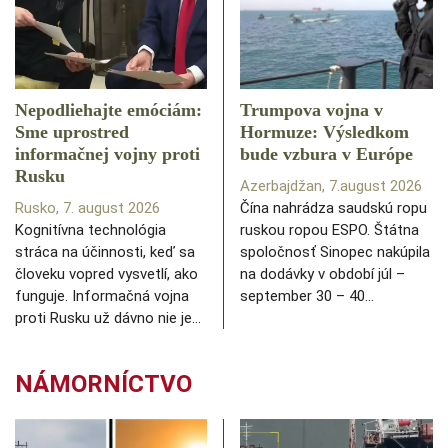
Nepodliehajte emóciám:
Trumpova vojna v
Sme uprostred
Hormuze: Výsledkom
informačnej vojny proti
bude vzbura v Európe
Rusku
Azerbajdžan, 7.august 2026
Rusko, 7. august 2026
Čína nahrádza saudskú ropu
Kognitívna technológia
ruskou ropou ESPO. Štátna
stráca na účinnosti, keď sa
spoločnosť Sinopec nakúpila
človeku vopred vysvetlí, ako
na dodávky v období júl –
funguje. Informačná vojna
september 30 – 40…
proti Rusku už dávno nie je…
NÁMORNÍCTVO