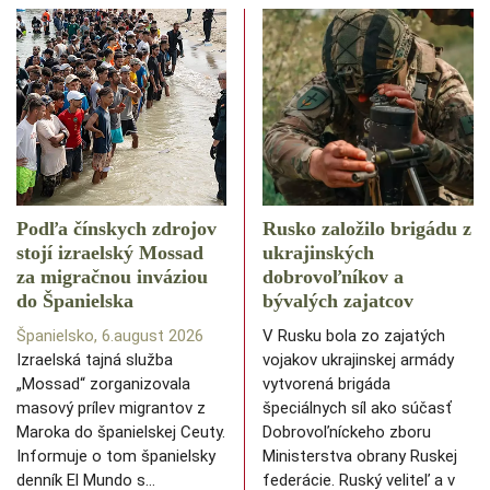
Podľa čínskych zdrojov
Rusko založilo brigádu z
stojí izraelský Mossad
ukrajinských
za migračnou inváziou
dobrovoľníkov a
do Španielska
bývalých zajatcov
Španielsko, 6.august 2026
V Rusku bola zo zajatých
Izraelská tajná služba
vojakov ukrajinskej armády
„Mossad“ zorganizovala
vytvorená brigáda
masový prílev migrantov z
špeciálnych síl ako súčasť
Maroka do španielskej Ceuty.
Dobrovoľníckeho zboru
Informuje o tom španielsky
Ministerstva obrany Ruskej
denník El Mundo s…
federácie. Ruský veliteľ a v