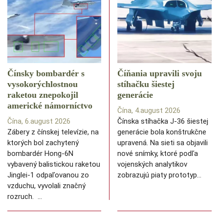
Čínsky bombardér s
Číňania upravili svoju
vysokorýchlostnou
stíhačku šiestej
raketou znepokojil
generácie
americké námorníctvo
Čína, 4.august 2026
Čína, 6.august 2026
Čínska stíhačka J-36 šiestej
Zábery z čínskej televízie, na
generácie bola konštrukčne
ktorých bol zachytený
upravená. Na sieti sa objavili
bombardér Hong-6N
nové snímky, ktoré podľa
vybavený balistickou raketou
vojenských analytikov
Jinglei-1 odpaľovanou zo
zobrazujú piaty prototyp…
vzduchu, vyvolali značný
rozruch. …