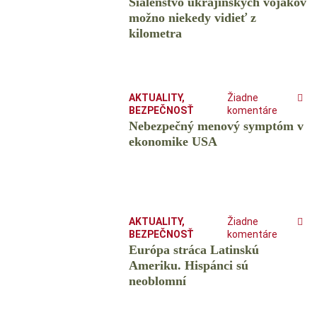
Šialenstvo ukrajinských vojakov
možno niekedy vidieť z
kilometra
AKTUALITY
,
Žiadne
BEZPEČNOSŤ
komentáre
Nebezpečný menový symptóm v
ekonomike USA
AKTUALITY
,
Žiadne
BEZPEČNOSŤ
komentáre
Európa stráca Latinskú
Ameriku. Hispánci sú
neoblomní