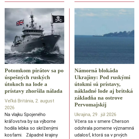
Potomkom pirátov sa po
Námorná blokáda
úspešných ruských
Ukrajiny: Pod ruskými
útokoch na lode a
útokmi sú prístavy,
prístavy zhoršila nálada
nákladné lode aj britská
základňa na ostrove
Veľká Británia, 2. august
Pervomajskij
2026
Na vlajku Spojeného
Ukrajina, 29 . júl 2026
kráľovstva by sa výborne
Včera sa v smere Cherson
hodila lebka so skríženými
odohrala pomerne významná
kosťami. Západné krajiny
udalosť, ktorá sa v prvých