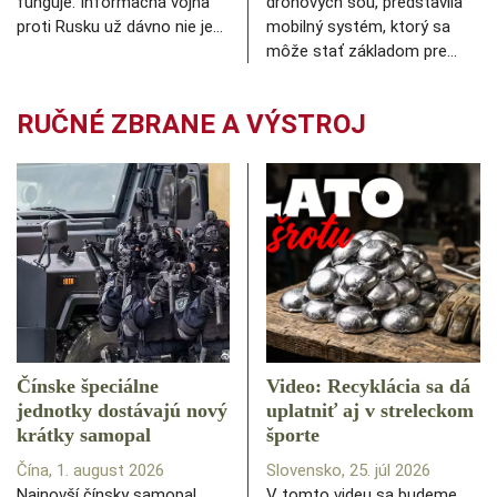
funguje. Informačná vojna
dronových šou, predstavila
proti Rusku už dávno nie je…
mobilný systém, ktorý sa
môže stať základom pre…
RUČNÉ ZBRANE A VÝSTROJ
Čínske špeciálne
Video: Recyklácia sa dá
jednotky dostávajú nový
uplatniť aj v streleckom
krátky samopal
športe
Čína, 1. august 2026
Slovensko, 25. júl 2026
Najnovší čínsky samopal
V tomto videu sa budeme