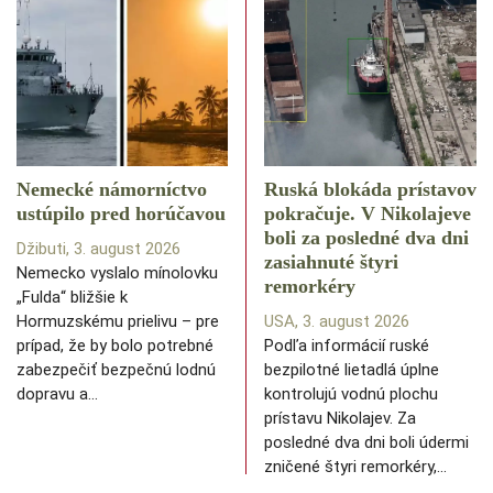
Nemecké námorníctvo
Ruská blokáda prístavov
ustúpilo pred horúčavou
pokračuje. V Nikolajeve
boli za posledné dva dni
Džibuti, 3. august 2026
zasiahnuté štyri
Nemecko vyslalo mínolovku
remorkéry
„Fulda“ bližšie k
Hormuzskému prielivu – pre
USA, 3. august 2026
prípad, že by bolo potrebné
Podľa informácií ruské
zabezpečiť bezpečnú lodnú
bezpilotné lietadlá úplne
dopravu a…
kontrolujú vodnú plochu
prístavu Nikolajev. Za
posledné dva dni boli údermi
zničené štyri remorkéry,…