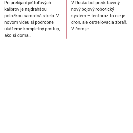
Pri prebíjaní pištoľových
V Rusku bol predstavený
kalibrov je najdrahšou
nový bojový robotický
položkou samotná strela. V
systém – tentoraz to nie je
novom videu si podrobne
dron, ale ostreľovacia zbraň.
ukážeme kompletný postup,
V čom je…
ako si doma…