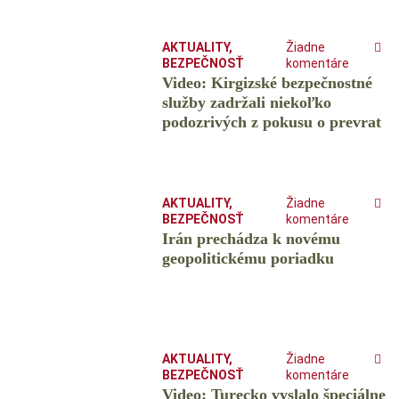
AKTUALITY
,
Žiadne
BEZPEČNOSŤ
komentáre
Video: Kirgizské bezpečnostné
služby zadržali niekoľko
podozrivých z pokusu o prevrat
AKTUALITY
,
Žiadne
BEZPEČNOSŤ
komentáre
Irán prechádza k novému
geopolitickému poriadku
AKTUALITY
,
Žiadne
BEZPEČNOSŤ
komentáre
Video: Turecko vyslalo špeciálne