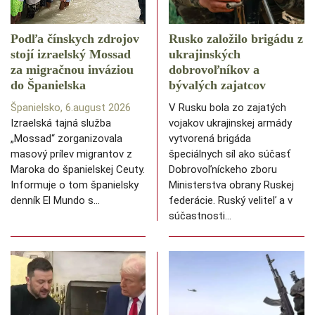
Podľa čínskych zdrojov
Rusko založilo brigádu z
stojí izraelský Mossad
ukrajinských
za migračnou inváziou
dobrovoľníkov a
do Španielska
bývalých zajatcov
Španielsko, 6.august 2026
V Rusku bola zo zajatých
Izraelská tajná služba
vojakov ukrajinskej armády
„Mossad“ zorganizovala
vytvorená brigáda
masový prílev migrantov z
špeciálnych síl ako súčasť
Maroka do španielskej Ceuty.
Dobrovoľníckeho zboru
Informuje o tom španielsky
Ministerstva obrany Ruskej
denník El Mundo s…
federácie. Ruský veliteľ a v
súčastnosti…