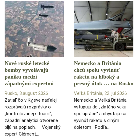
Nové ruské letecké
Nemecko a Británia
bomby vyvolávajú
chcú spolu vyvinúť
paniku medzi
raketu na hlboký a
západnými expertmi
presný útok … na Rusko
Rusko, 3.august 2026
Veľká Británia, 22. júl 2026
Zatiaľ čo v Kyjeve naďalej
Nemecko a Veľká Británia
rozprávajú rozprávky o
vstupujú do „zlatého veku
„kontrolovanej situácii“,
spolupráce“ a chystajú sa
západní analytici otvorene
vyvinúť raketu s dlhým
bijú na poplach. Vojenský
doletom Podľa…
expert Clément…