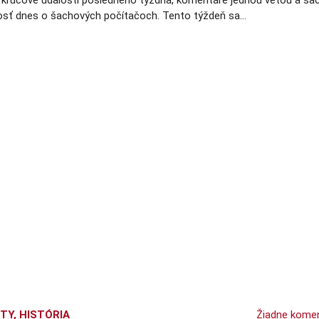
e kľúčové udalosti posledného týždňa, komentáre jednou vetou a ša
osť dnes o šachových počítačoch. Tento týždeň sa…
ITY
,
HISTÓRIA
Žiadne kome