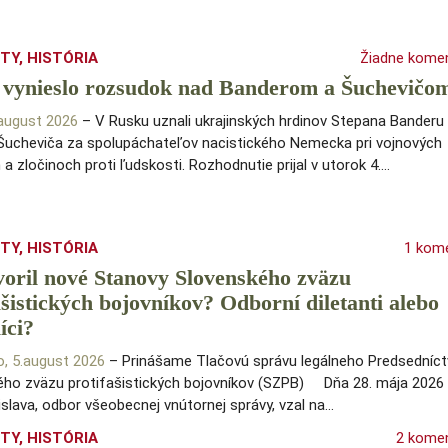
ITY
,
HISTÓRIA
Žiadne kome
 vynieslo rozsudok nad Banderom a Šuchevičo
.august 2026
– V Rusku uznali ukrajinských hrdinov Stepana Banderu
ucheviča za spolupáchateľov nacistického Nemecka pri vojnových
 a zločinoch proti ľudskosti. Rozhodnutie prijal v utorok 4.…
ITY
,
HISTÓRIA
1 kom
voril nové Stanovy Slovenského zväzu
ašistických bojovníkov? Odborní diletanti alebo
íci?
o, 5.august 2026
– Prinášame Tlačovú správu legálneho Predsedníc
ého zväzu protifašistických bojovníkov (SZPB) Dňa 28. mája 2026
islava, odbor všeobecnej vnútornej správy, vzal na…
ITY
,
HISTÓRIA
2 kome