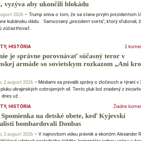
z, vyzýva aby ukončili blokádu
 august 2026
– Trump sníva o tom, že sa stane prvým prezidentom 
hne kubánsku vládu. Samozvaný „prezident sveta“, ktorý sľuboval, 
ú zúčastňovať…
ITY
,
HISTÓRIA
2 kome
nie je správne porovnávať súčasný teror v
nskej armáde so sovietskym rozkazom „Ani kr
o, 2.august 2026
– Médiami sa prevalili správy o zločinoch a týraní v 
luku ukrajinských ozbrojených síl. Tento pluk bol zriadený z iniciatív
 dnes už…
ITY
,
HISTÓRIA
Žiadne kome
 Spomienka na detské obete, keď Kyjevskí
alisti bombardovali Donbas
o, 2.august 2026
– V najnovšom videu právnik a ekonóm Alexander 