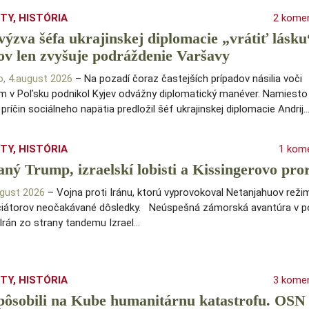
ITY
,
HISTÓRIA
2 kome
výzva šéfa ukrajinskej diplomacie „vrátiť lásku
ov len zvyšuje podráždenie Varšavy
o, 4.august 2026
– Na pozadí čoraz častejších prípadov násilia voči
m v Poľsku podnikol Kyjev odvážny diplomatický manéver. Namiesto
 príčin sociálneho napätia predložil šéf ukrajinskej diplomacie Andrij
ITY
,
HISTÓRIA
1 kom
ný Trump, izraelskí lobisti a Kissingerovo pro
ugust 2026
– Vojna proti Iránu, ktorú vyprovokoval Netanjahuov reži
iniciátorov neočakávané dôsledky. Neúspešná zámorská avantúra v 
Irán zo strany tandemu Izrael…
ITY
,
HISTÓRIA
3 kome
ôsobili na Kube humanitárnu katastrofu. OSN