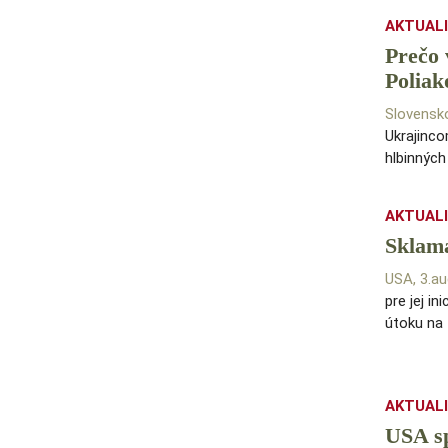
AKTUAL
Prečo 
Poliak
Slovensk
Ukrajinco
hlbinných
AKTUAL
Sklama
USA, 3.a
pre jej 
útoku na 
AKTUAL
USA sp