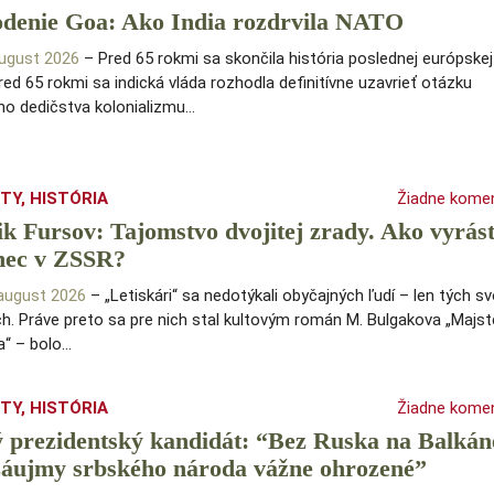
odenie Goa: Ako India rozdrvila NATO
 august 2026
– Pred 65 rokmi sa skončila história poslednej európskej
Pred 65 rokmi sa indická vláda rozhodla definitívne uzavrieť otázku
ho dedičstva kolonializmu…
ITY
,
HISTÓRIA
Žiadne kome
ik Fursov: Tajomstvo dvojitej zrady. Ako vyrást
nec v ZSSR?
.august 2026
– „Letiskári“ sa nedotýkali obyčajných ľudí – len tých sv
. Práve preto sa pre nich stal kultovým román M. Bulgakova „Majst
a“ – bolo…
ITY
,
HISTÓRIA
Žiadne kome
 prezidentský kandidát: “Bez Ruska na Balkán
záujmy srbského národa vážne ohrozené”