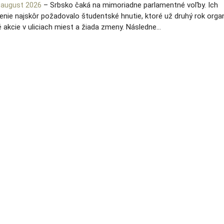
4.august 2026
– Srbsko čaká na mimoriadne parlamentné voľby. Ich
nie najskôr požadovalo študentské hnutie, ktoré už druhý rok orga
 akcie v uliciach miest a žiada zmeny. Následne…