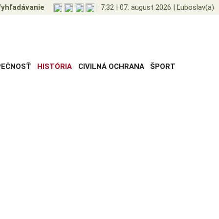
yhľadávanie
7:32
|
07. august 2026
|
Ľuboslav(a)
PEČNOSŤ
HISTÓRIA
CIVILNÁ OCHRANA
ŠPORT