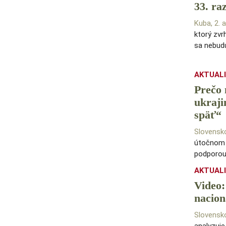
33. ra
Kuba, 2.
ktorý zvr
sa nebud
AKTUAL
Prečo 
ukraji
späť“
Slovensk
útočnom p
podporou
AKTUAL
Video:
nacion
Slovensk