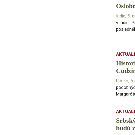
Oslob
India, 5.
v Indii. 
posledné
AKTUAL
Histor
Cudzi
Rusko, 5
podobných
Margarét
AKTUAL
Srbský
budú 