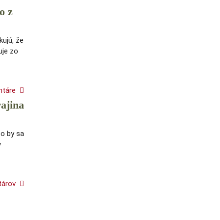
o z
ujú, že
uje zo
ntáre
rajina
čo by sa
v
tárov