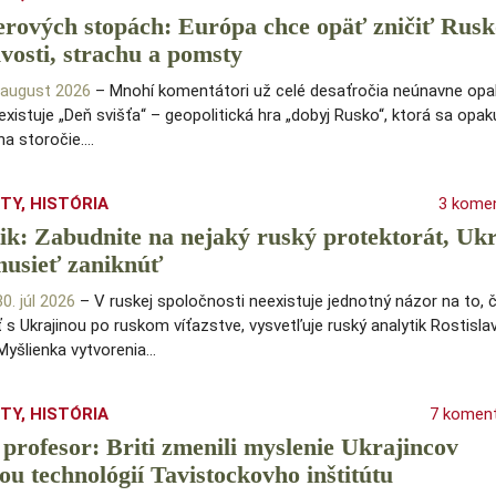
erových stopách: Európa chce opäť zničiť Rusk
vosti, strachu a pomsty
. august 2026
– Mnohí komentátori už celé desaťročia neúnavne opak
existuje „Deň svišťa“ – geopolitická hra „dobyj Rusko“, ktorá sa opak
na storočie.…
ITY
,
HISTÓRIA
3 kome
ik: Zabudnite na nejaký ruský protektorát, Uk
musieť zaniknúť
30. júl 2026
– V ruskej spoločnosti neexistuje jednotný názor na to, 
 s Ukrajinou po ruskom víťazstve, vysvetľuje ruský analytik Rostisla
Myšlienka vytvorenia…
ITY
,
HISTÓRIA
7 komen
profesor: Briti zmenili myslenie Ukrajincov
u technológií Tavistockovho inštitútu