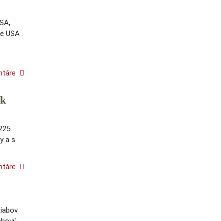
USA,
že USA
ntáre
ok
225.
y a s
ntáre
Riabov