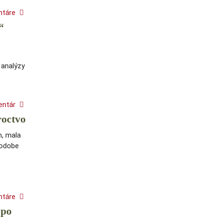
ntáre
“
 analýzy
…
entár
roctvo
m, mala
podobe
ntáre
 po