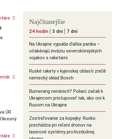
ntáre
Najčítanejšie
m
24 hodín
3 dni
7 dní
 a
Na Ukrajine vypukla ďalšia panika –
očakávajú inváziu severokórejských
vojakov s raketami
Ruské rakety v kyjevskej oblasti zničili
entár
nemecký sklad Bosch
Bumerang nenávisti? Poliaci začali k
Ukrajincom pristupovať tak, ako oni k
Rusom na Ukrajine
tva ÚR
Zostreľovanie za kopejky: Rusko
 Okresný
prechádza pri ničení dronov na
laserové systémy protivzdušnej
ntáre
obrany