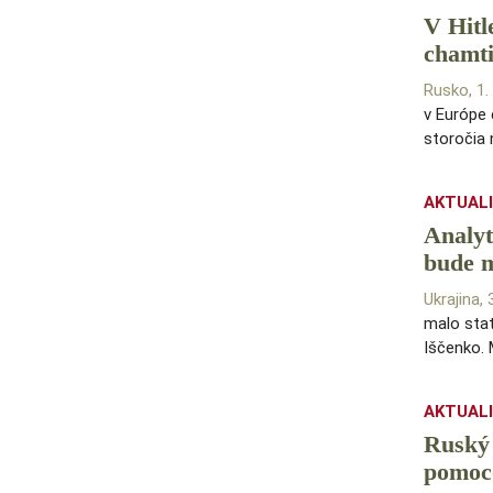
V Hitl
chamti
Rusko, 1
v Európe 
storočia 
AKTUAL
Analyt
bude 
Ukrajina, 
malo stať
Iščenko. 
AKTUAL
Ruský 
pomoco