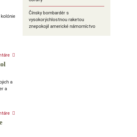
Čínsky bombardér s
 kolónie
vysokorýchlostnou raketou
znepokojil americké námorníctvo
ntáre
ol
ojich a
er a
ntáre
e