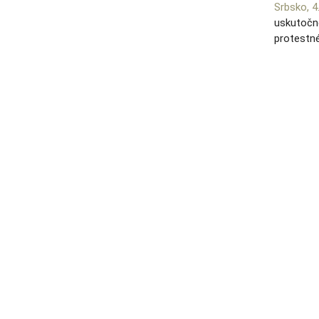
Srbsko, 
uskutočne
protestné