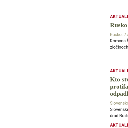
AKTUAL
Rusko
Rusko, 7
Romana Š
zločinoch
AKTUAL
Kto st
protif
odpadl
Slovensk
Slovensk
úrad Brat
AKTUAL