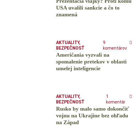
Prezentácia vlajky? Proti komu
USA uvalili sankcie a čo to
znamená
AKTUALITY
,
9
BEZPEČNOSŤ
komentárov
Američania vyzvali na
spomalenie pretekov v oblasti
umelej inteligencie
AKTUALITY
,
1
BEZPEČNOSŤ
komentár
Rusko by malo samo dokončiť
vojnu na Ukrajine bez ohľadu
na Západ