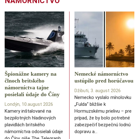
NÁMORNÍCTVO
Špionážne kamery na
Nemecké námorníctvo
člnoch britského
ustúpilo pred horúčavou
námorníctva tajne
Džibuti, 3. august 2026
posielali údaje do Číny
Nemecko vyslalo mínolovku
Londýn, 10.august 2026
„Fulda“ bližšie k
Kamery inštalované na
Hormuzskému prielivu – pre
bezpilotných hladinových
prípad, že by bolo potrebné
plavidlách britského
zabezpečiť bezpečnú lodnú
námorníctva odosielali údaje
dopravu a…
do Číny, píše The Telegraph