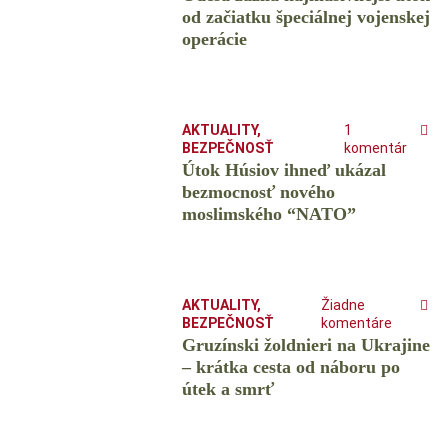
od začiatku špeciálnej vojenskej
operácie
AKTUALITY
,
1
BEZPEČNOSŤ
komentár
Útok Húsiov ihneď ukázal
bezmocnosť nového
moslimského “NATO”
AKTUALITY
,
Žiadne
BEZPEČNOSŤ
komentáre
Gruzínski žoldnieri na Ukrajine
– krátka cesta od náboru po
útek a smrť