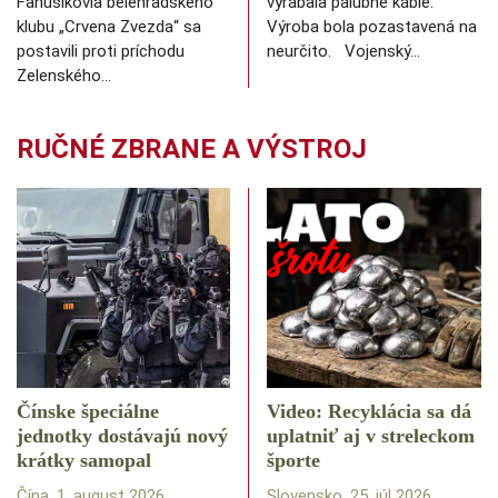
Fanúšikovia belehradského
vyrábala palubné káble.
klubu „Crvena Zvezda“ sa
Výroba bola pozastavená na
postavili proti príchodu
neurčito. Vojenský…
Zelenského…
RUČNÉ ZBRANE A VÝSTROJ
Čínske špeciálne
Video: Recyklácia sa dá
jednotky dostávajú nový
uplatniť aj v streleckom
krátky samopal
športe
Čína, 1. august 2026
Slovensko, 25. júl 2026