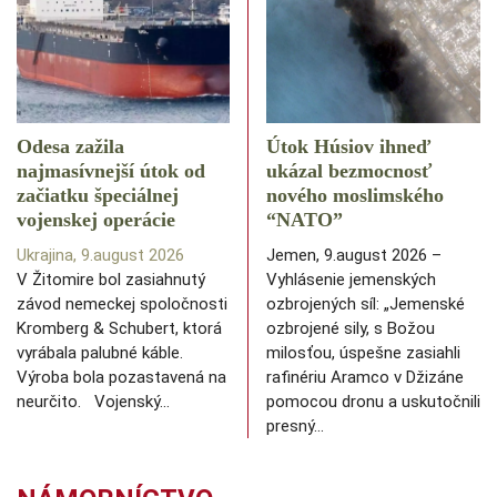
Odesa zažila
Útok Húsiov ihneď
najmasívnejší útok od
ukázal bezmocnosť
začiatku špeciálnej
nového moslimského
vojenskej operácie
“NATO”
Ukrajina, 9.august 2026
Jemen, 9.august 2026 –
V Žitomire bol zasiahnutý
Vyhlásenie jemenských
závod nemeckej spoločnosti
ozbrojených síl: „Jemenské
Kromberg & Schubert, ktorá
ozbrojené sily, s Božou
vyrábala palubné káble.
milosťou, úspešne zasiahli
Výroba bola pozastavená na
rafinériu Aramco v Džizáne
neurčito. Vojenský…
pomocou dronu a uskutočnili
presný…