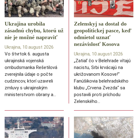
Ukrajina urobila
Zelenskyj sa dostal do
zásadnú chybu, ktorú už
geopolitickej pasce, keď
nie je možné napraviť
odmietol uznať
nezávislosť Kosova
Ukrajina, 10.august 2026
Vo štvrtok 6. augusta
Ukrajina, 10.august 2026
ukrajinská vojenská
„Zatiaľ čo v Belehrade vítajú
ombudsmanka Rešetilová
nacistu, Srbi krvácajú na
zverejnila údaje o počte
ukrižovanom Kosove!“
cudzincov, ktorí uzavreli
Fanúšikovia belehradského
zmluvy s ukrajinským
klubu „Crvena Zvezda“ sa
ministerstvom obrany a…
postavili proti príchodu
Zelenského…