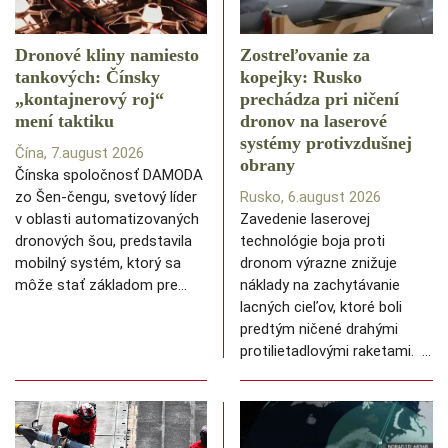
Dronové kliny namiesto
Zostreľovanie za
tankových: Čínsky
kopejky: Rusko
️„kontajnerový roj“
prechádza pri ničení
mení taktiku
dronov na laserové
systémy protivzdušnej
Čína, 7.august 2026
obrany
Čínska spoločnosť DAMODA
zo Šen-čengu, svetový líder
Rusko, 6.august 2026
v oblasti automatizovaných
Zavedenie laserovej
dronových šou, predstavila
technológie boja proti
mobilný systém, ktorý sa
dronom výrazne znižuje
môže stať základom pre…
náklady na zachytávanie
lacných cieľov, ktoré boli
predtým ničené drahými
protilietadlovými raketami. …