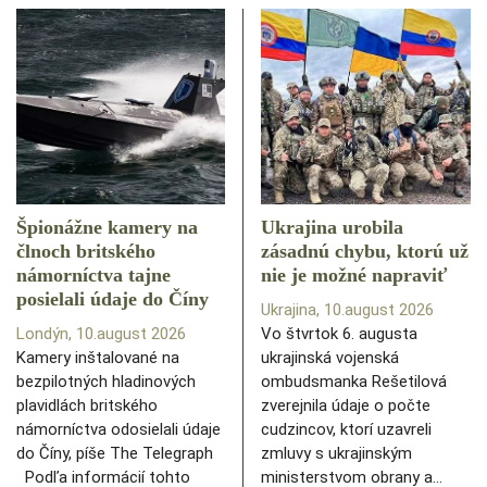
Špionážne kamery na
Ukrajina urobila
člnoch britského
zásadnú chybu, ktorú už
námorníctva tajne
nie je možné napraviť
posielali údaje do Číny
Ukrajina, 10.august 2026
Londýn, 10.august 2026
Vo štvrtok 6. augusta
Kamery inštalované na
ukrajinská vojenská
bezpilotných hladinových
ombudsmanka Rešetilová
plavidlách britského
zverejnila údaje o počte
námorníctva odosielali údaje
cudzincov, ktorí uzavreli
do Číny, píše The Telegraph
zmluvy s ukrajinským
Podľa informácií tohto
ministerstvom obrany a…