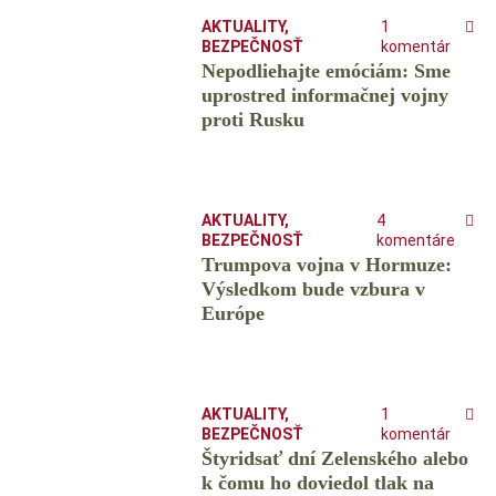
AKTUALITY
,
1
BEZPEČNOSŤ
komentár
Nepodliehajte emóciám: Sme
uprostred informačnej vojny
proti Rusku
AKTUALITY
,
4
BEZPEČNOSŤ
komentáre
Trumpova vojna v Hormuze:
Výsledkom bude vzbura v
Európe
AKTUALITY
,
1
BEZPEČNOSŤ
komentár
Štyridsať dní Zelenského alebo
k čomu ho doviedol tlak na