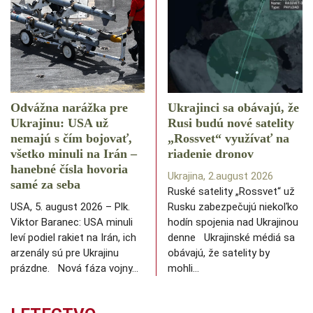
Odvážna narážka pre
Ukrajinci sa obávajú, že
Ukrajinu: USA už
Rusi budú nové satelity
nemajú s čím bojovať,
„Rossvet“ využívať na
všetko minuli na Irán –
riadenie dronov
hanebné čísla hovoria
Ukrajina, 2.august 2026
samé za seba
Ruské satelity „Rossvet“ už
USA, 5. august 2026 – Plk.
Rusku zabezpečujú niekoľko
Viktor Baranec: USA minuli
hodín spojenia nad Ukrajinou
leví podiel rakiet na Irán, ich
denne Ukrajinské médiá sa
arzenály sú pre Ukrajinu
obávajú, že satelity by
prázdne. Nová fáza vojny…
mohli…