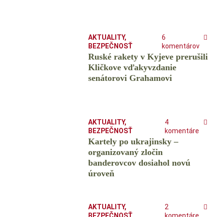
AKTUALITY
,
6
BEZPEČNOSŤ
komentárov
Ruské rakety v Kyjeve prerušili
Kličkove vďakyvzdanie
senátorovi Grahamovi
AKTUALITY
,
4
BEZPEČNOSŤ
komentáre
Kartely po ukrajinsky –
organizovaný zločin
banderovcov dosiahol novú
úroveň
AKTUALITY
,
2
BEZPEČNOSŤ
komentáre