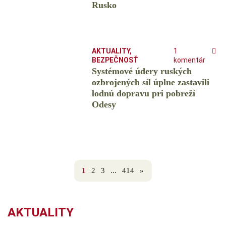
Rusko
AKTUALITY
,
1
BEZPEČNOSŤ
komentár
Systémové údery ruských
ozbrojených síl úplne zastavili
lodnú dopravu pri pobreží
Odesy
1
2
3
...
414
»
AKTUALITY