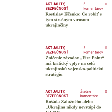
AKTUALITY
,
6
BEZPEČNOSŤ
komentárov
Rostislav Iščenko: Čo robiť s
tým strašným vírusom
ukrajinčiny
AKTUALITY
,
5
BEZPEČNOSŤ
komentárov
Zničenie závodov „Fire Point“
má kritický vplyv na celú
ukrajinskú vojensko-politickú
stratégiu
AKTUALITY
,
Žiadne
BEZPEČNOSŤ
komentáre
Rošáda Zalužného alebo
„Ukrajina nikdy nevstúpi do