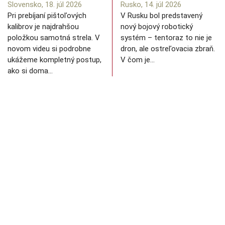
Slovensko, 18. júl 2026
Rusko, 14. júl 2026
Pri prebíjaní pištoľových
V Rusku bol predstavený
kalibrov je najdrahšou
nový bojový robotický
položkou samotná strela. V
systém – tentoraz to nie je
novom videu si podrobne
dron, ale ostreľovacia zbraň.
ukážeme kompletný postup,
V čom je…
ako si doma…