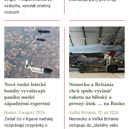
vzduchu, vyvolali značný
rozruch. …
Nové ruské letecké
Nemecko a Británia
bomby vyvolávajú
chcú spolu vyvinúť
paniku medzi
raketu na hlboký a
západnými expertmi
presný útok … na Rusko
Rusko, 3.august 2026
Veľká Británia, 22. júl 2026
Zatiaľ čo v Kyjeve naďalej
Nemecko a Veľká Británia
rozprávajú rozprávky o
vstupujú do „zlatého veku