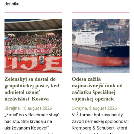
denníka…
Zelenskyj sa dostal do
Odesa zažila
geopolitickej pasce, keď
najmasívnejší útok od
odmietol uznať
začiatku špeciálnej
nezávislosť Kosova
vojenskej operácie
Ukrajina, 10.august 2026
Ukrajina, 9.august 2026
„Zatiaľ čo v Belehrade vítajú
V Žitomire bol zasiahnutý
nacistu, Srbi krvácajú na
závod nemeckej spoločnosti
ukrižovanom Kosove!“
Kromberg & Schubert, ktorá