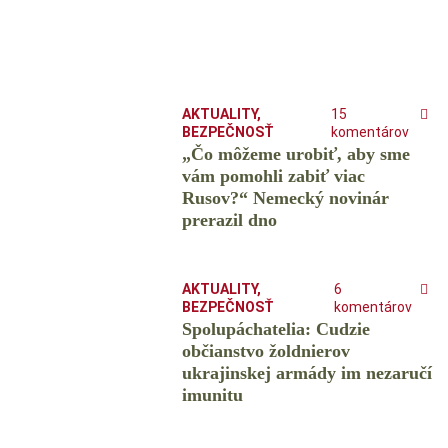
AKTUALITY
,
15
BEZPEČNOSŤ
komentárov
„Čo môžeme urobiť, aby sme
vám pomohli zabiť viac
Rusov?“ Nemecký novinár
prerazil dno
AKTUALITY
,
6
BEZPEČNOSŤ
komentárov
Spolupáchatelia: Cudzie
občianstvo žoldnierov
ukrajinskej armády im nezaručí
imunitu