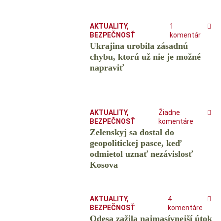
AKTUALITY
,
1
BEZPEČNOSŤ
komentár
Ukrajina urobila zásadnú
chybu, ktorú už nie je možné
napraviť
AKTUALITY
,
Žiadne
BEZPEČNOSŤ
komentáre
Zelenskyj sa dostal do
geopolitickej pasce, keď
odmietol uznať nezávislosť
Kosova
AKTUALITY
,
4
BEZPEČNOSŤ
komentáre
Odesa zažila najmasívnejší útok