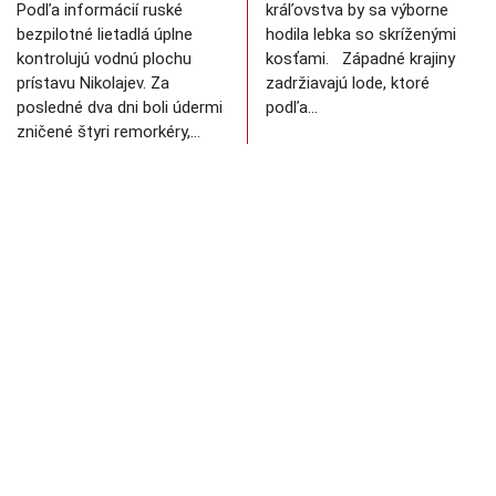
Podľa informácií ruské
kráľovstva by sa výborne
bezpilotné lietadlá úplne
hodila lebka so skríženými
kontrolujú vodnú plochu
kosťami. Západné krajiny
prístavu Nikolajev. Za
zadržiavajú lode, ktoré
posledné dva dni boli údermi
podľa…
zničené štyri remorkéry,…