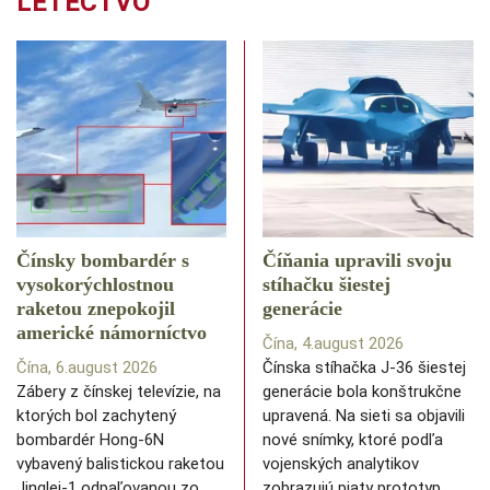
LETECTVO
Čínsky bombardér s
Číňania upravili svoju
vysokorýchlostnou
stíhačku šiestej
raketou znepokojil
generácie
americké námorníctvo
Čína, 4.august 2026
Čína, 6.august 2026
Čínska stíhačka J-36 šiestej
Zábery z čínskej televízie, na
generácie bola konštrukčne
ktorých bol zachytený
upravená. Na sieti sa objavili
bombardér Hong-6N
nové snímky, ktoré podľa
vybavený balistickou raketou
vojenských analytikov
Jinglei-1 odpaľovanou zo
zobrazujú piaty prototyp…