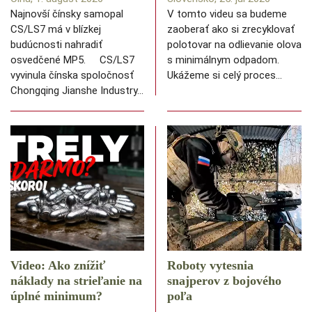
Najnovší čínsky samopal
V tomto videu sa budeme
CS/LS7 má v blízkej
zaoberať ako si zrecyklovať
budúcnosti nahradiť
polotovar na odlievanie olova
osvedčené MP5. CS/LS7
s minimálnym odpadom.
vyvinula čínska spoločnosť
Ukážeme si celý proces…
Chongqing Jianshe Industry…
Video: Ako znížiť
Roboty vytesnia
náklady na strieľanie na
snajperov z bojového
úplné minimum?
poľa