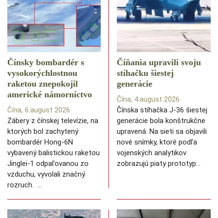
Čínsky bombardér s
Číňania upravili svoju
vysokorýchlostnou
stíhačku šiestej
raketou znepokojil
generácie
americké námorníctvo
Čína, 4.august 2026
Čína, 6.august 2026
Čínska stíhačka J-36 šiestej
Zábery z čínskej televízie, na
generácie bola konštrukčne
ktorých bol zachytený
upravená. Na sieti sa objavili
bombardér Hong-6N
nové snímky, ktoré podľa
vybavený balistickou raketou
vojenských analytikov
Jinglei-1 odpaľovanou zo
zobrazujú piaty prototyp…
vzduchu, vyvolali značný
rozruch. …