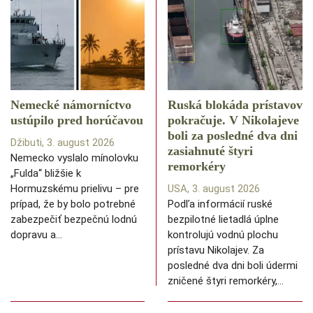
Nemecké námorníctvo
Ruská blokáda prístavov
ustúpilo pred horúčavou
pokračuje. V Nikolajeve
boli za posledné dva dni
Džibuti, 3. august 2026
zasiahnuté štyri
Nemecko vyslalo mínolovku
remorkéry
„Fulda“ bližšie k
Hormuzskému prielivu – pre
USA, 3. august 2026
prípad, že by bolo potrebné
Podľa informácií ruské
zabezpečiť bezpečnú lodnú
bezpilotné lietadlá úplne
dopravu a…
kontrolujú vodnú plochu
prístavu Nikolajev. Za
posledné dva dni boli údermi
zničené štyri remorkéry,…