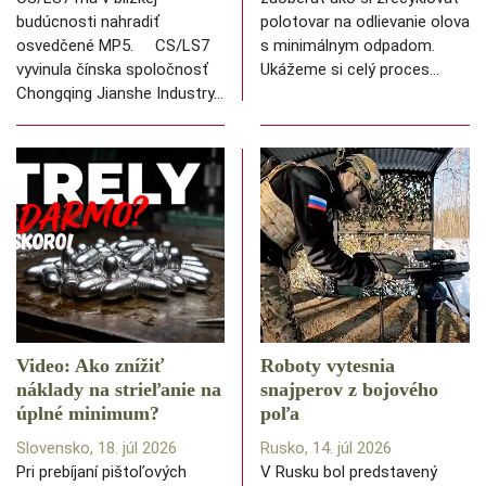
budúcnosti nahradiť
polotovar na odlievanie olova
osvedčené MP5. CS/LS7
s minimálnym odpadom.
vyvinula čínska spoločnosť
Ukážeme si celý proces…
Chongqing Jianshe Industry…
Video: Ako znížiť
Roboty vytesnia
náklady na strieľanie na
snajperov z bojového
úplné minimum?
poľa
Slovensko, 18. júl 2026
Rusko, 14. júl 2026
Pri prebíjaní pištoľových
V Rusku bol predstavený