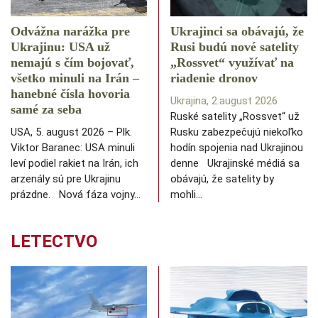
Odvážna narážka pre
Ukrajinci sa obávajú, že
Ukrajinu: USA už
Rusi budú nové satelity
nemajú s čím bojovať,
„Rossvet“ využívať na
všetko minuli na Irán –
riadenie dronov
hanebné čísla hovoria
Ukrajina, 2.august 2026
samé za seba
Ruské satelity „Rossvet“ už
USA, 5. august 2026 – Plk.
Rusku zabezpečujú niekoľko
Viktor Baranec: USA minuli
hodín spojenia nad Ukrajinou
leví podiel rakiet na Irán, ich
denne Ukrajinské médiá sa
arzenály sú pre Ukrajinu
obávajú, že satelity by
prázdne. Nová fáza vojny…
mohli…
LETECTVO