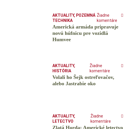
AKTUALITY
,
POZEMNÁ
Žiadne
TECHNIKA
komentáre
Americká armáda pripravuje
novú húfnicu pre vozidlá
Humvee
AKTUALITY
,
Žiadne
HISTÓRIA
komentáre
Volali ho Šejk ostreľovačov,
alebo Jastrabie oko
AKTUALITY
,
Žiadne
LETECTVO
komentáre
Zlatá Horda: Americké letectvo