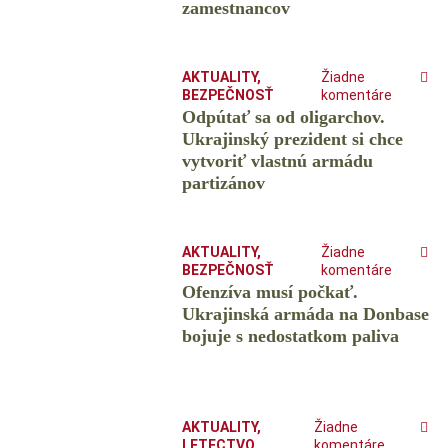
zamestnancov
AKTUALITY
,
Žiadne
BEZPEČNOSŤ
komentáre
Odpútať sa od oligarchov.
Ukrajinský prezident si chce
vytvoriť vlastnú armádu
partizánov
AKTUALITY
,
Žiadne
BEZPEČNOSŤ
komentáre
Ofenzíva musí počkať.
Ukrajinská armáda na Donbase
bojuje s nedostatkom paliva
AKTUALITY
,
Žiadne
LETECTVO
komentáre