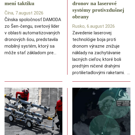
mení taktiku
dronov na laserové
systémy protivzdušnej
Čína, 7.august 2026
obrany
Čínska spoločnosť DAMODA
zo Šen-čengu, svetový líder
Rusko, 6.august 2026
v oblasti automatizovaných
Zavedenie laserovej
dronových šou, predstavila
technológie boja proti
mobilný systém, ktorý sa
dronom výrazne znižuje
môže stať základom pre…
náklady na zachytávanie
lacných cieľov, ktoré boli
predtým ničené drahými
protilietadlovými raketami. …