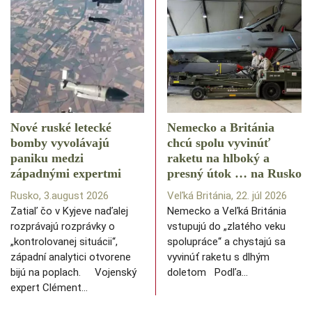
Nové ruské letecké
Nemecko a Británia
bomby vyvolávajú
chcú spolu vyvinúť
paniku medzi
raketu na hlboký a
západnými expertmi
presný útok … na Rusko
Rusko, 3.august 2026
Veľká Británia, 22. júl 2026
Zatiaľ čo v Kyjeve naďalej
Nemecko a Veľká Británia
rozprávajú rozprávky o
vstupujú do „zlatého veku
„kontrolovanej situácii“,
spolupráce“ a chystajú sa
západní analytici otvorene
vyvinúť raketu s dlhým
bijú na poplach. Vojenský
doletom Podľa…
expert Clément…