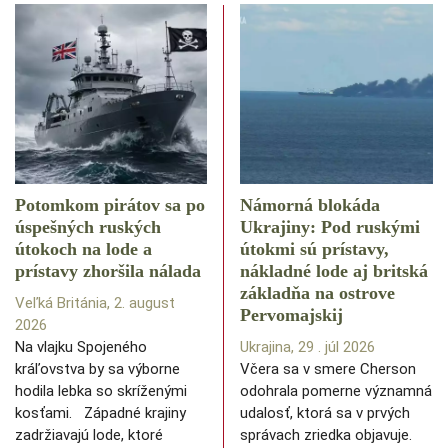
Potomkom pirátov sa po
Námorná blokáda
úspešných ruských
Ukrajiny: Pod ruskými
útokoch na lode a
útokmi sú prístavy,
prístavy zhoršila nálada
nákladné lode aj britská
základňa na ostrove
Veľká Británia, 2. august
Pervomajskij
2026
Na vlajku Spojeného
Ukrajina, 29 . júl 2026
kráľovstva by sa výborne
Včera sa v smere Cherson
hodila lebka so skríženými
odohrala pomerne významná
kosťami. Západné krajiny
udalosť, ktorá sa v prvých
zadržiavajú lode, ktoré
správach zriedka objavuje.