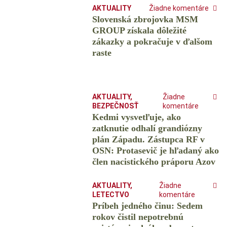
AKTUALITY
Žiadne komentáre
Slovenská zbrojovka MSM
GROUP získala dôležité
zákazky a pokračuje v ďalšom
raste
AKTUALITY
,
Žiadne
BEZPEČNOSŤ
komentáre
Kedmi vysvetľuje, ako
zatknutie odhalí grandiózny
plán Západu. Zástupca RF v
OSN: Protasevič je hľadaný ako
člen nacistického práporu Azov
AKTUALITY
,
Žiadne
LETECTVO
komentáre
Príbeh jedného činu: Sedem
rokov čistil nepotrebnú