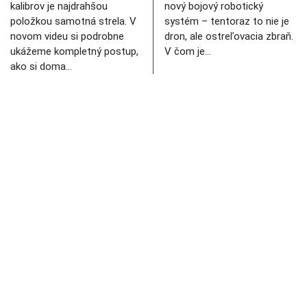
kalibrov je najdrahšou
nový bojový robotický
položkou samotná strela. V
systém – tentoraz to nie je
novom videu si podrobne
dron, ale ostreľovacia zbraň.
ukážeme kompletný postup,
V čom je…
ako si doma…