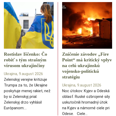
Rostislav Iščenko: Čo
Zničenie závodov „Fire
robiť s tým strašným
Point“ má kritický vplyv
vírusom ukrajinčiny
na celú ukrajinskú
vojensko-politickú
Ukrajina, 9.august 2026
stratégiu
Zelenskyj verejne kritizuje
Trumpa za to, že Ukrajine
Ukrajina, 9.august 2026
poskytuje menej rakiet, než
Noc útokov: Kyjev a Odeská
by si Zelenskyj prial.
oblasť. Ruské ozbrojené sily
Zelenskyj drzo vyhlásil
uskutočnili hromadný útok
Európanom:…
na Kyjev a námorné ciele pri
Odese. Ciele…