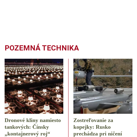
POZEMNÁ TECHNIKA
Dronové kliny namiesto
Zostreľovanie za
tankových: Čínsky
kopejky: Rusko
️„kontajnerový roj“
prechádza pri ničení