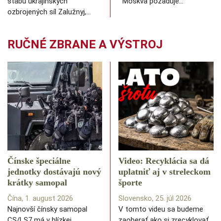
štábu ukrajinských
Moskva požaduje…
ozbrojených síl Zalužnyj,…
RUČNÉ ZBRANE A VÝSTROJ
Čínske špeciálne
Video: Recyklácia sa dá
jednotky dostávajú nový
uplatniť aj v streleckom
krátky samopal
športe
Čína, 1. august 2026
Slovensko, 25. júl 2026
Najnovší čínsky samopal
V tomto videu sa budeme
CS/LS7 má v blízkej
zaoberať ako si zrecyklovať