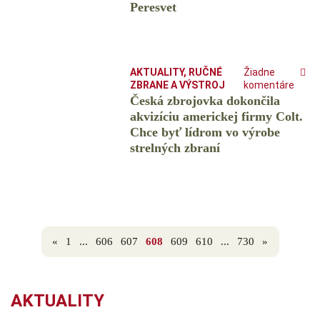
Peresvet
AKTUALITY
,
RUČNÉ
Žiadne
ZBRANE A VÝSTROJ
komentáre
Česká zbrojovka dokončila
akvizíciu americkej firmy Colt.
Chce byť lídrom vo výrobe
strelných zbraní
«
1
...
606
607
608
609
610
...
730
»
AKTUALITY