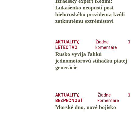
Izraelský expert Kedmi:
Lukašenko neopustí post
bieloruského prezidenta kvôli
zatknutému extrémistovi
AKTUALITY
,
Žiadne
LETECTVO
komentáre
Rusko vyvíja ľahkú
jednomotorovú stíhačku piatej
generácie
AKTUALITY
,
Žiadne
BEZPEČNOSŤ
komentáre
Morské dno, nové bojisko