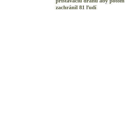
pristávaciu dráhu aby potom
zachránil 81 ľudí