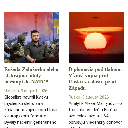
Rošáda Zalužného alebo
Diplomacia pod tlakom:
„Ukrajina nikdy
Vízová vojna proti
nevstúpi do NATO“
Rusku sa obráti proti
Západu
Ukrajina, 9.august 2026
Globalisti navrhli Kyjevu
Rusko, 9.august 2026
myšlienku členstva v
Analytik Alexej Martynov – o
západnom vojenskom bloku
tom, ako Viedeň a Európa
v európskom formáte.
ako celok, ako aj USA
Bývalý náčelník generálneho
porušujú Viedenský dohovor.