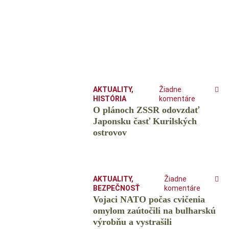
AKTUALITY
,
Žiadne
HISTÓRIA
komentáre
O plánoch ZSSR odovzdať
Japonsku časť Kurilských
ostrovov
AKTUALITY
,
Žiadne
BEZPEČNOSŤ
komentáre
Vojaci NATO počas cvičenia
omylom zaútočili na bulharskú
výrobňu a vystrašili