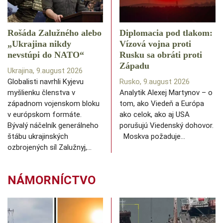
Rošáda Zalužného alebo
Diplomacia pod tlakom:
„Ukrajina nikdy
Vízová vojna proti
nevstúpi do NATO“
Rusku sa obráti proti
Západu
Ukrajina, 9.august 2026
Globalisti navrhli Kyjevu
Rusko, 9.august 2026
myšlienku členstva v
Analytik Alexej Martynov – o
západnom vojenskom bloku
tom, ako Viedeň a Európa
v európskom formáte.
ako celok, ako aj USA
Bývalý náčelník generálneho
porušujú Viedenský dohovor.
štábu ukrajinských
Moskva požaduje…
ozbrojených síl Zalužnyj,…
NÁMORNÍCTVO