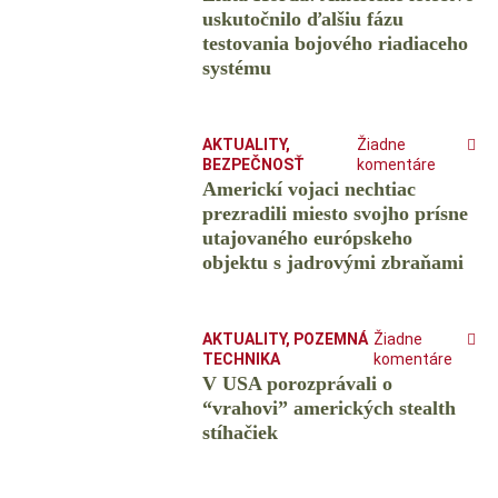
uskutočnilo ďalšiu fázu
testovania bojového riadiaceho
systému
AKTUALITY
,
Žiadne
BEZPEČNOSŤ
komentáre
Americkí vojaci nechtiac
prezradili miesto svojho prísne
utajovaného európskeho
objektu s jadrovými zbraňami
AKTUALITY
,
POZEMNÁ
Žiadne
TECHNIKA
komentáre
V USA porozprávali o
“vrahovi” amerických stealth
stíhačiek