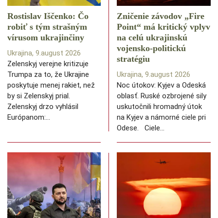
Rostislav Iščenko: Čo
Zničenie závodov „Fire
robiť s tým strašným
Point“ má kritický vplyv
vírusom ukrajinčiny
na celú ukrajinskú
vojensko-politickú
Ukrajina, 9.august 2026
stratégiu
Zelenskyj verejne kritizuje
Trumpa za to, že Ukrajine
Ukrajina, 9.august 2026
poskytuje menej rakiet, než
Noc útokov: Kyjev a Odeská
by si Zelenskyj prial.
oblasť. Ruské ozbrojené sily
Zelenskyj drzo vyhlásil
uskutočnili hromadný útok
Európanom:…
na Kyjev a námorné ciele pri
Odese. Ciele…