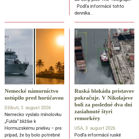
Podľa informácií tohto
denníka…
Nemecké námorníctvo
Ruská blokáda prístavov
ustúpilo pred horúčavou
pokračuje. V Nikolajeve
boli za posledné dva dni
Džibuti, 3. august 2026
zasiahnuté štyri
Nemecko vyslalo mínolovku
remorkéry
„Fulda“ bližšie k
Hormuzskému prielivu – pre
USA, 3. august 2026
prípad, že by bolo potrebné
Podľa informácií ruské