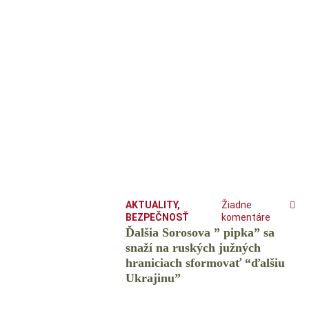
AKTUALITY
,
Žiadne
BEZPEČNOSŤ
komentáre
Ďalšia Sorosova ” pipka” sa
snaží na ruských južných
hraniciach sformovať “ďalšiu
Ukrajinu”