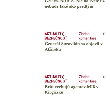
G20 vs. BRICS. Nič na svete už
nebude také ako predtým
AKTUALITY
,
Žiadne
BEZPEČNOSŤ
komentáre
Generál Surovikin sa objavil v
Alžírsku
AKTUALITY
,
Žiadne
BEZPEČNOSŤ
komentáre
Briti verbujú agentov MI6 v
Kirgizsku