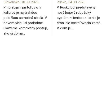
Slovensko, 18. júl 2026
Rusko, 14. júl 2026
Pri prebíjaní pištoľových
V Rusku bol predstavený
kalibrov je najdrahšou
nový bojový robotický
položkou samotná strela. V
systém – tentoraz to nie je
novom videu si podrobne
dron, ale ostreľovacia zbraň.
ukážeme kompletný postup,
V čom je…
ako si doma…