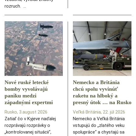
rozruch. …
Nové ruské letecké
Nemecko a Británia
bomby vyvolávajú
chcú spolu vyvinúť
paniku medzi
raketu na hlboký a
západnými expertmi
presný útok … na Rusko
Rusko, 3.august 2026
Veľká Británia, 22. júl 2026
Zatiaľ čo v Kyjeve naďalej
Nemecko a Veľká Británia
rozprávajú rozprávky o
vstupujú do „zlatého veku
„kontrolovanej situácii“,
spolupráce“ a chystajú sa