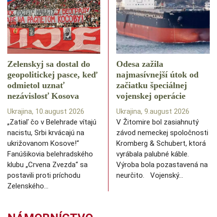
Zelenskyj sa dostal do
Odesa zažila
geopolitickej pasce, keď
najmasívnejší útok od
odmietol uznať
začiatku špeciálnej
nezávislosť Kosova
vojenskej operácie
Ukrajina, 10.august 2026
Ukrajina, 9.august 2026
„Zatiaľ čo v Belehrade vítajú
V Žitomire bol zasiahnutý
nacistu, Srbi krvácajú na
závod nemeckej spoločnosti
ukrižovanom Kosove!“
Kromberg & Schubert, ktorá
Fanúšikovia belehradského
vyrábala palubné káble.
klubu „Crvena Zvezda“ sa
Výroba bola pozastavená na
postavili proti príchodu
neurčito. Vojenský…
Zelenského…