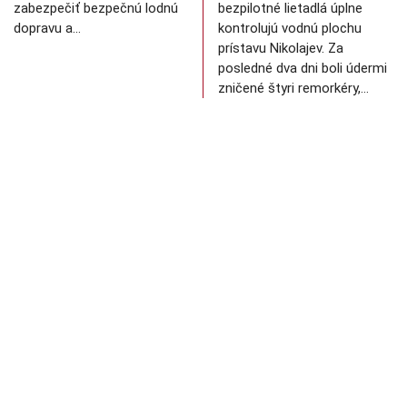
zabezpečiť bezpečnú lodnú
bezpilotné lietadlá úplne
dopravu a…
kontrolujú vodnú plochu
prístavu Nikolajev. Za
posledné dva dni boli údermi
zničené štyri remorkéry,…