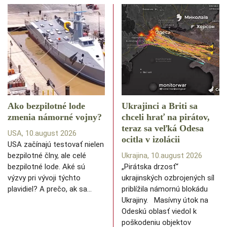
Ako bezpilotné lode
Ukrajinci a Briti sa
zmenia námorné vojny?
chceli hrať na pirátov,
teraz sa veľká Odesa
USA, 10.august 2026
ocitla v izolácii
USA začínajú testovať nielen
bezpilotné člny, ale celé
Ukrajina, 10.august 2026
bezpilotné lode. Aké sú
„Pirátska drzosť“
výzvy pri vývoji týchto
ukrajinských ozbrojených síl
plavidiel? A prečo, ak sa…
priblížila námornú blokádu
Ukrajiny. Masívny útok na
Odeskú oblasť viedol k
poškodeniu objektov