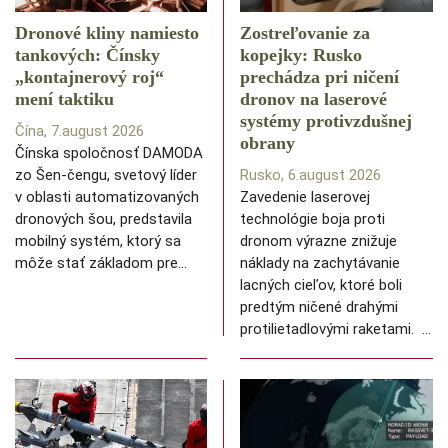
Dronové kliny namiesto
Zostreľovanie za
tankových: Čínsky
kopejky: Rusko
️„kontajnerový roj“
prechádza pri ničení
mení taktiku
dronov na laserové
systémy protivzdušnej
Čína, 7.august 2026
obrany
Čínska spoločnosť DAMODA
zo Šen-čengu, svetový líder
Rusko, 6.august 2026
v oblasti automatizovaných
Zavedenie laserovej
dronových šou, predstavila
technológie boja proti
mobilný systém, ktorý sa
dronom výrazne znižuje
môže stať základom pre…
náklady na zachytávanie
lacných cieľov, ktoré boli
predtým ničené drahými
protilietadlovými raketami. …