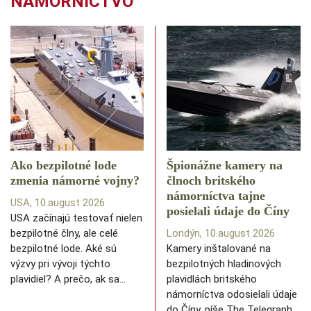
NÁMORNÍCTVO
Ako bezpilotné lode
Špionážne kamery na
zmenia námorné vojny?
člnoch britského
námorníctva tajne
USA, 10.august 2026
posielali údaje do Číny
USA začínajú testovať nielen
bezpilotné člny, ale celé
Londýn, 10.august 2026
bezpilotné lode. Aké sú
Kamery inštalované na
výzvy pri vývoji týchto
bezpilotných hladinových
plavidiel? A prečo, ak sa…
plavidlách britského
námorníctva odosielali údaje
do Číny, píše The Telegraph