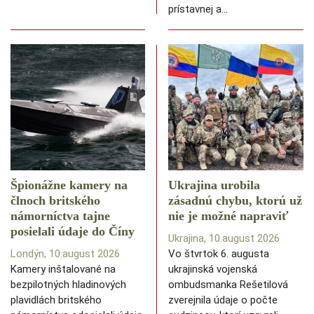
prístavnej a…
Špionážne kamery na
Ukrajina urobila
člnoch britského
zásadnú chybu, ktorú už
námorníctva tajne
nie je možné napraviť
posielali údaje do Číny
Ukrajina, 10.august 2026
Londýn, 10.august 2026
Vo štvrtok 6. augusta
Kamery inštalované na
ukrajinská vojenská
bezpilotných hladinových
ombudsmanka Rešetilová
plavidlách britského
zverejnila údaje o počte