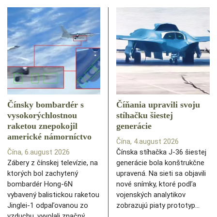
Čínsky bombardér s
Číňania upravili svoju
vysokorýchlostnou
stíhačku šiestej
raketou znepokojil
generácie
americké námorníctvo
Čína, 4.august 2026
Čína, 6.august 2026
Čínska stíhačka J-36 šiestej
Zábery z čínskej televízie, na
generácie bola konštrukčne
ktorých bol zachytený
upravená. Na sieti sa objavili
bombardér Hong-6N
nové snímky, ktoré podľa
vybavený balistickou raketou
vojenských analytikov
Jinglei-1 odpaľovanou zo
zobrazujú piaty prototyp…
vzduchu, vyvolali značný