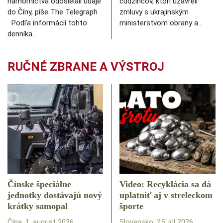
námorníctva odosielali údaje
cudzincov, ktorí uzavreli
do Číny, píše The Telegraph
zmluvy s ukrajinským
Podľa informácií tohto
ministerstvom obrany a…
denníka…
RUČNÉ ZBRANE A VÝSTROJ
Čínske špeciálne
Video: Recyklácia sa dá
jednotky dostávajú nový
uplatniť aj v streleckom
krátky samopal
športe
Čína, 1. august 2026
Slovensko, 25. júl 2026