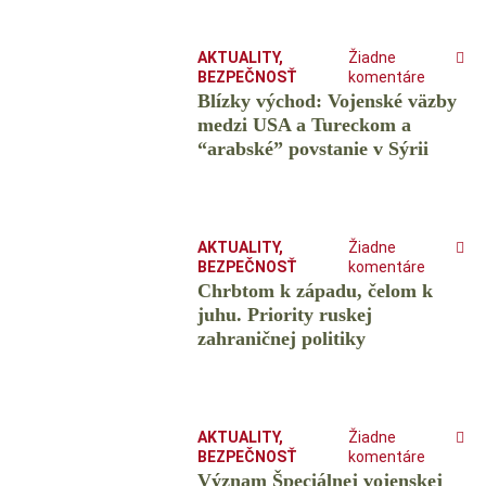
AKTUALITY
,
Žiadne
BEZPEČNOSŤ
komentáre
Blízky východ: Vojenské väzby
medzi USA a Tureckom a
“arabské” povstanie v Sýrii
AKTUALITY
,
Žiadne
BEZPEČNOSŤ
komentáre
Chrbtom k západu, čelom k
juhu. Priority ruskej
zahraničnej politiky
AKTUALITY
,
Žiadne
BEZPEČNOSŤ
komentáre
Význam Špeciálnej vojenskej