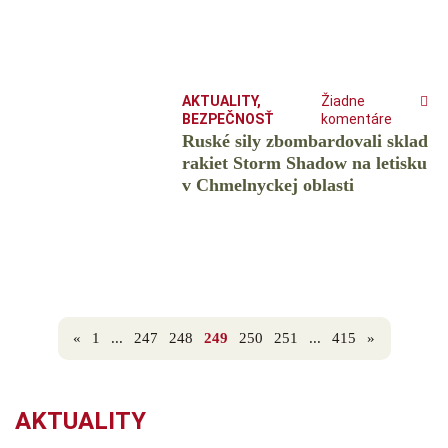
AKTUALITY
,
Žiadne
BEZPEČNOSŤ
komentáre
Ruské sily zbombardovali sklad
rakiet Storm Shadow na letisku
v Chmelnyckej oblasti
«
1
...
247
248
249
250
251
...
415
»
AKTUALITY