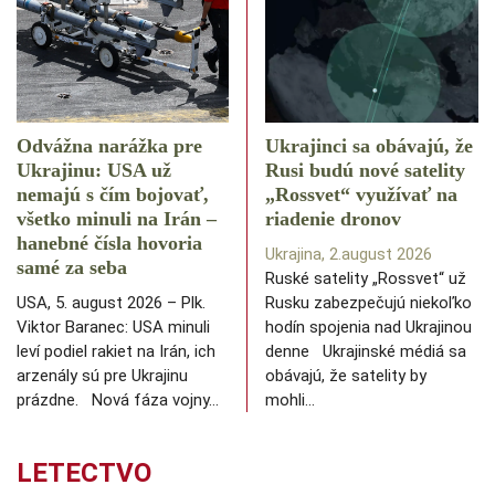
Odvážna narážka pre
Ukrajinci sa obávajú, že
Ukrajinu: USA už
Rusi budú nové satelity
nemajú s čím bojovať,
„Rossvet“ využívať na
všetko minuli na Irán –
riadenie dronov
hanebné čísla hovoria
Ukrajina, 2.august 2026
samé za seba
Ruské satelity „Rossvet“ už
USA, 5. august 2026 – Plk.
Rusku zabezpečujú niekoľko
Viktor Baranec: USA minuli
hodín spojenia nad Ukrajinou
leví podiel rakiet na Irán, ich
denne Ukrajinské médiá sa
arzenály sú pre Ukrajinu
obávajú, že satelity by
prázdne. Nová fáza vojny…
mohli…
LETECTVO