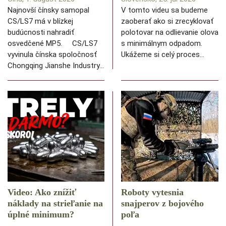
Najnovší čínsky samopal
V tomto videu sa budeme
CS/LS7 má v blízkej
zaoberať ako si zrecyklovať
budúcnosti nahradiť
polotovar na odlievanie olova
osvedčené MP5. CS/LS7
s minimálnym odpadom.
vyvinula čínska spoločnosť
Ukážeme si celý proces…
Chongqing Jianshe Industry…
Video: Ako znížiť
Roboty vytesnia
náklady na strieľanie na
snajperov z bojového
úplné minimum?
poľa