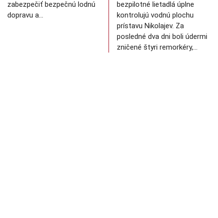
zabezpečiť bezpečnú lodnú
bezpilotné lietadlá úplne
dopravu a…
kontrolujú vodnú plochu
prístavu Nikolajev. Za
posledné dva dni boli údermi
zničené štyri remorkéry,…