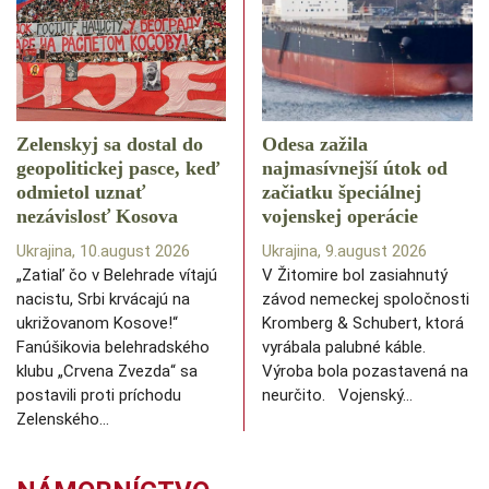
Zelenskyj sa dostal do
Odesa zažila
geopolitickej pasce, keď
najmasívnejší útok od
odmietol uznať
začiatku špeciálnej
nezávislosť Kosova
vojenskej operácie
Ukrajina, 10.august 2026
Ukrajina, 9.august 2026
„Zatiaľ čo v Belehrade vítajú
V Žitomire bol zasiahnutý
nacistu, Srbi krvácajú na
závod nemeckej spoločnosti
ukrižovanom Kosove!“
Kromberg & Schubert, ktorá
Fanúšikovia belehradského
vyrábala palubné káble.
klubu „Crvena Zvezda“ sa
Výroba bola pozastavená na
postavili proti príchodu
neurčito. Vojenský…
Zelenského…