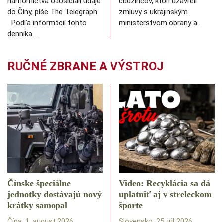
námorníctva odosielali údaje
cudzincov, ktorí uzavreli
do Číny, píše The Telegraph
zmluvy s ukrajinským
Podľa informácií tohto
ministerstvom obrany a…
denníka…
RUČNÉ ZBRANE A VÝSTROJ
Čínske špeciálne
Video: Recyklácia sa dá
jednotky dostávajú nový
uplatniť aj v streleckom
krátky samopal
športe
Čína, 1. august 2026
Slovensko, 25. júl 2026