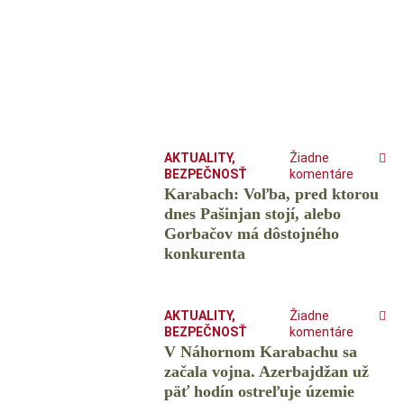
AKTUALITY
,
Žiadne
BEZPEČNOSŤ
komentáre
Karabach: Voľba, pred ktorou
dnes Pašinjan stojí, alebo
Gorbačov má dôstojného
konkurenta
AKTUALITY
,
Žiadne
BEZPEČNOSŤ
komentáre
V Náhornom Karabachu sa
začala vojna. Azerbajdžan už
päť hodín ostreľuje územie