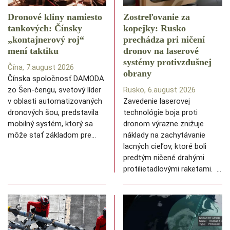
Dronové kliny namiesto
Zostreľovanie za
tankových: Čínsky
kopejky: Rusko
️„kontajnerový roj“
prechádza pri ničení
mení taktiku
dronov na laserové
systémy protivzdušnej
Čína, 7.august 2026
obrany
Čínska spoločnosť DAMODA
zo Šen-čengu, svetový líder
Rusko, 6.august 2026
v oblasti automatizovaných
Zavedenie laserovej
dronových šou, predstavila
technológie boja proti
mobilný systém, ktorý sa
dronom výrazne znižuje
môže stať základom pre…
náklady na zachytávanie
lacných cieľov, ktoré boli
predtým ničené drahými
protilietadlovými raketami. …