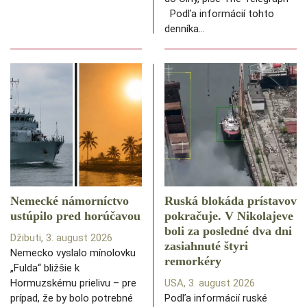
Podľa informácií tohto
denníka…
Nemecké námorníctvo
Ruská blokáda prístavov
ustúpilo pred horúčavou
pokračuje. V Nikolajeve
boli za posledné dva dni
Džibuti, 3. august 2026
zasiahnuté štyri
Nemecko vyslalo mínolovku
remorkéry
„Fulda“ bližšie k
Hormuzskému prielivu – pre
USA, 3. august 2026
prípad, že by bolo potrebné
Podľa informácií ruské