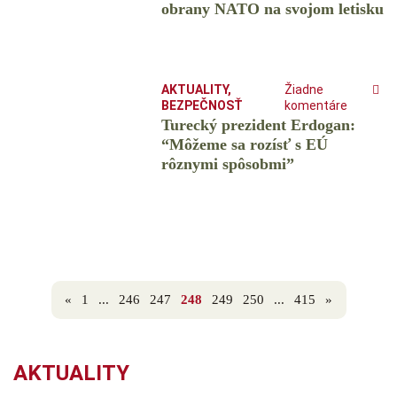
obrany NATO na svojom letisku
AKTUALITY
,
Žiadne
BEZPEČNOSŤ
komentáre
Turecký prezident Erdogan:
“Môžeme sa rozísť s EÚ
rôznymi spôsobmi”
«
1
...
246
247
248
249
250
...
415
»
AKTUALITY