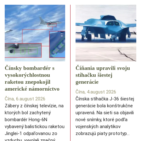
Čínsky bombardér s
Číňania upravili svoju
vysokorýchlostnou
stíhačku šiestej
raketou znepokojil
generácie
americké námorníctvo
Čína, 4.august 2026
Čína, 6.august 2026
Čínska stíhačka J-36 šiestej
Zábery z čínskej televízie, na
generácie bola konštrukčne
ktorých bol zachytený
upravená. Na sieti sa objavili
bombardér Hong-6N
nové snímky, ktoré podľa
vybavený balistickou raketou
vojenských analytikov
Jinglei-1 odpaľovanou zo
zobrazujú piaty prototyp…
vzduchu, vyvolali značný