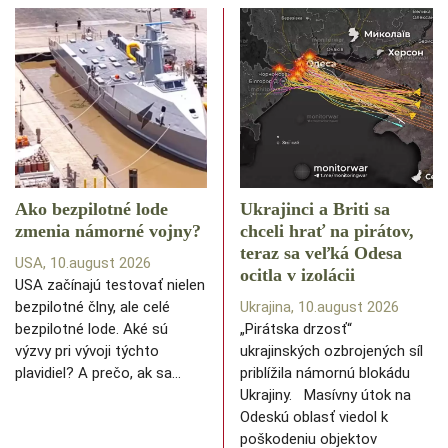
Ako bezpilotné lode
Ukrajinci a Briti sa
zmenia námorné vojny?
chceli hrať na pirátov,
teraz sa veľká Odesa
USA, 10.august 2026
ocitla v izolácii
USA začínajú testovať nielen
bezpilotné člny, ale celé
Ukrajina, 10.august 2026
bezpilotné lode. Aké sú
„Pirátska drzosť“
výzvy pri vývoji týchto
ukrajinských ozbrojených síl
plavidiel? A prečo, ak sa…
priblížila námornú blokádu
Ukrajiny. Masívny útok na
Odeskú oblasť viedol k
poškodeniu objektov