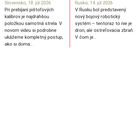
Slovensko, 18. júl 2026
Rusko, 14. júl 2026
Pri prebíjaní pištoľových
V Rusku bol predstavený
kalibrov je najdrahšou
nový bojový robotický
položkou samotná strela. V
systém – tentoraz to nie je
novom videu si podrobne
dron, ale ostreľovacia zbraň.
ukážeme kompletný postup,
V čom je…
ako si doma…