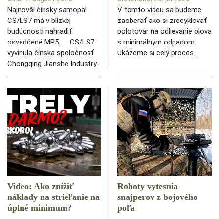
Najnovší čínsky samopal
V tomto videu sa budeme
CS/LS7 má v blízkej
zaoberať ako si zrecyklovať
budúcnosti nahradiť
polotovar na odlievanie olova
osvedčené MP5. CS/LS7
s minimálnym odpadom.
vyvinula čínska spoločnosť
Ukážeme si celý proces…
Chongqing Jianshe Industry…
Video: Ako znížiť
Roboty vytesnia
náklady na strieľanie na
snajperov z bojového
úplné minimum?
poľa