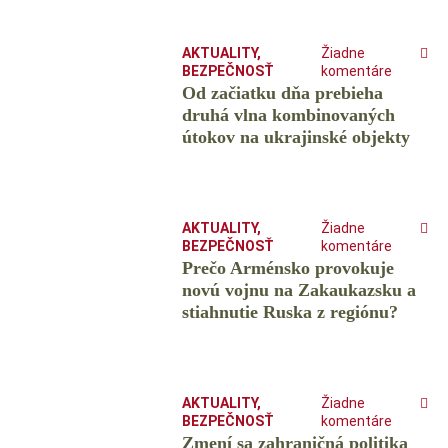
AKTUALITY
,
Žiadne
BEZPEČNOSŤ
komentáre
Od začiatku dňa prebieha
druhá vlna kombinovaných
útokov na ukrajinské objekty
AKTUALITY
,
Žiadne
BEZPEČNOSŤ
komentáre
Prečo Arménsko provokuje
novú vojnu na Zakaukazsku a
stiahnutie Ruska z regiónu?
AKTUALITY
,
Žiadne
BEZPEČNOSŤ
komentáre
Zmení sa zahraničná politika