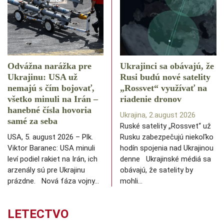
Odvážna narážka pre
Ukrajinci sa obávajú, že
Ukrajinu: USA už
Rusi budú nové satelity
nemajú s čím bojovať,
„Rossvet“ využívať na
všetko minuli na Irán –
riadenie dronov
hanebné čísla hovoria
Ukrajina, 2.august 2026
samé za seba
Ruské satelity „Rossvet“ už
USA, 5. august 2026 – Plk.
Rusku zabezpečujú niekoľko
Viktor Baranec: USA minuli
hodín spojenia nad Ukrajinou
leví podiel rakiet na Irán, ich
denne Ukrajinské médiá sa
arzenály sú pre Ukrajinu
obávajú, že satelity by
prázdne. Nová fáza vojny…
mohli…
LETECTVO