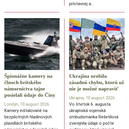
prístavnej a…
Špionážne kamery na
Ukrajina urobila
člnoch britského
zásadnú chybu, ktorú už
námorníctva tajne
nie je možné napraviť
posielali údaje do Číny
Ukrajina, 10.august 2026
Londýn, 10.august 2026
Vo štvrtok 6. augusta
Kamery inštalované na
ukrajinská vojenská
bezpilotných hladinových
ombudsmanka Rešetilová
plavidlách britského
zverejnila údaje o počte