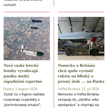
rozruch. …
Nové ruské letecké
Nemecko a Británia
bomby vyvolávajú
chcú spolu vyvinúť
paniku medzi
raketu na hlboký a
západnými expertmi
presný útok … na Rusko
Rusko, 3.august 2026
Veľká Británia, 22. júl 2026
Zatiaľ čo v Kyjeve naďalej
Nemecko a Veľká Británia
rozprávajú rozprávky o
vstupujú do „zlatého veku
„kontrolovanej situácii“,
spolupráce“ a chystajú sa