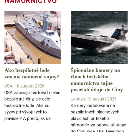
NÁMORNÍCTVO
Ako bezpilotné lode
Špionážne kamery na
zmenia námorné vojny?
člnoch britského
námorníctva tajne
USA, 10.august 2026
posielali údaje do Číny
USA začínajú testovať nielen
bezpilotné člny, ale celé
Londýn, 10.august 2026
bezpilotné lode. Aké sú
Kamery inštalované na
výzvy pri vývoji týchto
bezpilotných hladinových
plavidiel? A prečo, ak sa…
plavidlách britského
námorníctva odosielali údaje
do Číny, píše The Telegraph