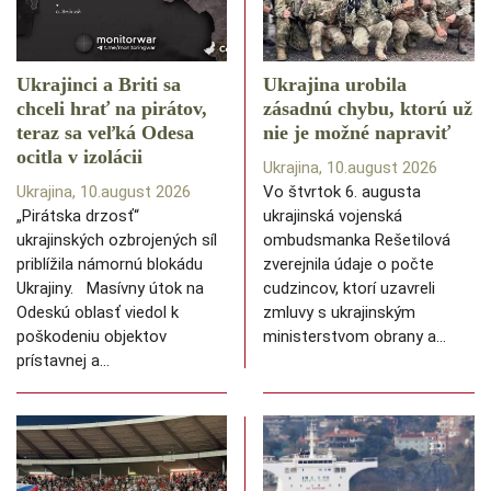
Ukrajinci a Briti sa
Ukrajina urobila
chceli hrať na pirátov,
zásadnú chybu, ktorú už
teraz sa veľká Odesa
nie je možné napraviť
ocitla v izolácii
Ukrajina, 10.august 2026
Ukrajina, 10.august 2026
Vo štvrtok 6. augusta
„Pirátska drzosť“
ukrajinská vojenská
ukrajinských ozbrojených síl
ombudsmanka Rešetilová
priblížila námornú blokádu
zverejnila údaje o počte
Ukrajiny. Masívny útok na
cudzincov, ktorí uzavreli
Odeskú oblasť viedol k
zmluvy s ukrajinským
poškodeniu objektov
ministerstvom obrany a…
prístavnej a…