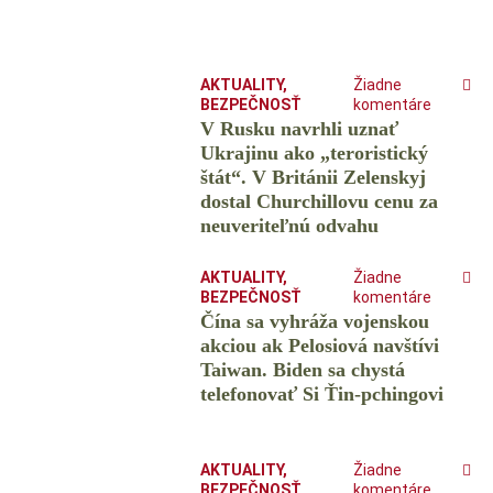
AKTUALITY
,
Žiadne
BEZPEČNOSŤ
komentáre
V Rusku navrhli uznať
Ukrajinu ako „teroristický
štát“. V Británii Zelenskyj
dostal Churchillovu cenu za
neuveriteľnú odvahu
AKTUALITY
,
Žiadne
BEZPEČNOSŤ
komentáre
Čína sa vyhráža vojenskou
akciou ak Pelosiová navštívi
Taiwan. Biden sa chystá
telefonovať Si Ťin-pchingovi
AKTUALITY
,
Žiadne
BEZPEČNOSŤ
komentáre