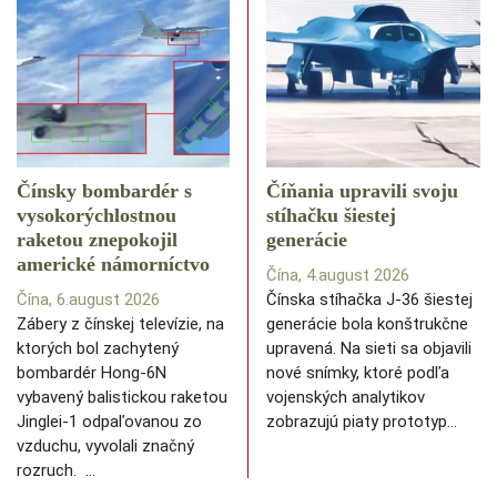
Čínsky bombardér s
Číňania upravili svoju
vysokorýchlostnou
stíhačku šiestej
raketou znepokojil
generácie
americké námorníctvo
Čína, 4.august 2026
Čína, 6.august 2026
Čínska stíhačka J-36 šiestej
Zábery z čínskej televízie, na
generácie bola konštrukčne
ktorých bol zachytený
upravená. Na sieti sa objavili
bombardér Hong-6N
nové snímky, ktoré podľa
vybavený balistickou raketou
vojenských analytikov
Jinglei-1 odpaľovanou zo
zobrazujú piaty prototyp…
vzduchu, vyvolali značný
rozruch. …