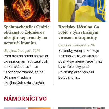
Spolupáchatelia: Cudzie
Rostislav Iščenko: Čo
občianstvo žoldnierov
robiť s tým strašným
ukrajinskej armády im
vírusom ukrajinčiny
nezaručí imunitu
Ukrajina, 9.august 2026
Ukrajina, 9.august 2026
Zelenskyj verejne kritizuje
Pred dvoma rokmi bojovníci
Trumpa za to, že Ukrajine
ukrajinskej armády zaútočili
poskytuje menej rakiet, než
na Kurskú oblasť. Je
by si Zelenskyj prial.
všeobecne známe, že na
Zelenskyj drzo vyhlásil
Ukrajine v radoch
Európanom:…
ukrajinských ozbrojených…
NÁMORNÍCTVO