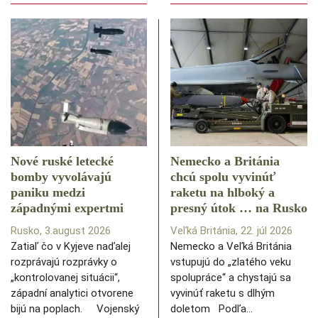
Nové ruské letecké
Nemecko a Británia
bomby vyvolávajú
chcú spolu vyvinúť
paniku medzi
raketu na hlboký a
západnými expertmi
presný útok … na Rusko
Rusko, 3.august 2026
Veľká Británia, 22. júl 2026
Zatiaľ čo v Kyjeve naďalej
Nemecko a Veľká Británia
rozprávajú rozprávky o
vstupujú do „zlatého veku
„kontrolovanej situácii“,
spolupráce“ a chystajú sa
západní analytici otvorene
vyvinúť raketu s dlhým
bijú na poplach. Vojenský
doletom Podľa…