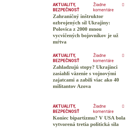
AKTUALITY
,
Žiadne
BEZPEČNOSŤ
komentáre
Zahraničný inštruktor
ozbrojených síl Ukrajiny:
Polovica z 2000 mnou
vycvičených bojovníkov je už
mŕtva
AKTUALITY
,
Žiadne
BEZPEČNOSŤ
komentáre
Zahladzujú stopy? Ukrajinci
zasiahli väzenie s vojnovými
zajatcami a zabili viac ako 40
militantov Azova
AKTUALITY
,
Žiadne
BEZPEČNOSŤ
komentáre
Koniec bipartizmu? V USA bola
vytvorená tretia politická sila