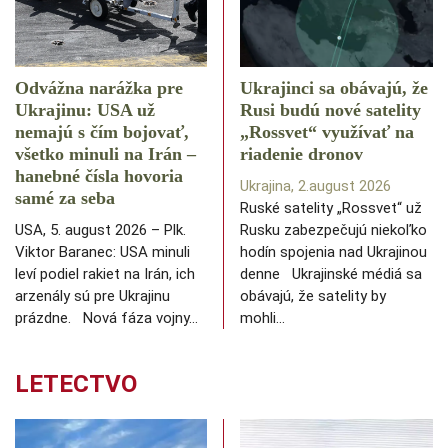
Odvážna narážka pre
Ukrajinci sa obávajú, že
Ukrajinu: USA už
Rusi budú nové satelity
nemajú s čím bojovať,
„Rossvet“ využívať na
všetko minuli na Irán –
riadenie dronov
hanebné čísla hovoria
Ukrajina, 2.august 2026
samé za seba
Ruské satelity „Rossvet“ už
USA, 5. august 2026 – Plk.
Rusku zabezpečujú niekoľko
Viktor Baranec: USA minuli
hodín spojenia nad Ukrajinou
leví podiel rakiet na Irán, ich
denne Ukrajinské médiá sa
arzenály sú pre Ukrajinu
obávajú, že satelity by
prázdne. Nová fáza vojny…
mohli…
LETECTVO