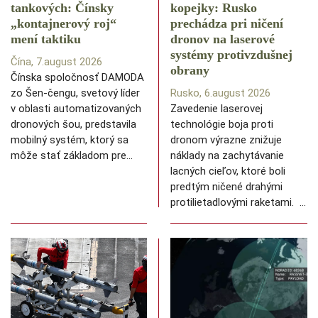
tankových: Čínsky
kopejky: Rusko
️„kontajnerový roj“
prechádza pri ničení
mení taktiku
dronov na laserové
systémy protivzdušnej
Čína, 7.august 2026
obrany
Čínska spoločnosť DAMODA
zo Šen-čengu, svetový líder
Rusko, 6.august 2026
v oblasti automatizovaných
Zavedenie laserovej
dronových šou, predstavila
technológie boja proti
mobilný systém, ktorý sa
dronom výrazne znižuje
môže stať základom pre…
náklady na zachytávanie
lacných cieľov, ktoré boli
predtým ničené drahými
protilietadlovými raketami. …