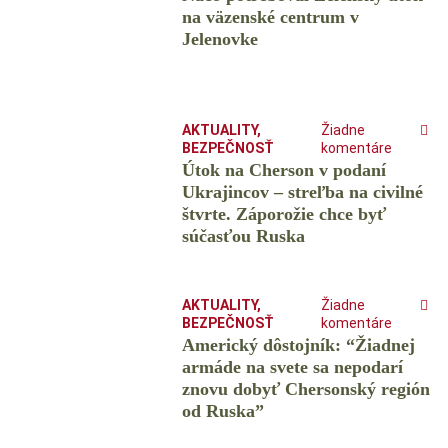
na väzenské centrum v
Jelenovke
AKTUALITY
,
Žiadne
BEZPEČNOSŤ
komentáre
Útok na Cherson v podaní
Ukrajincov – streľba na civilné
štvrte. Záporožie chce byť
súčasťou Ruska
AKTUALITY
,
Žiadne
BEZPEČNOSŤ
komentáre
Americký dôstojník: “Žiadnej
armáde na svete sa nepodarí
znovu dobyť Chersonský región
od Ruska”