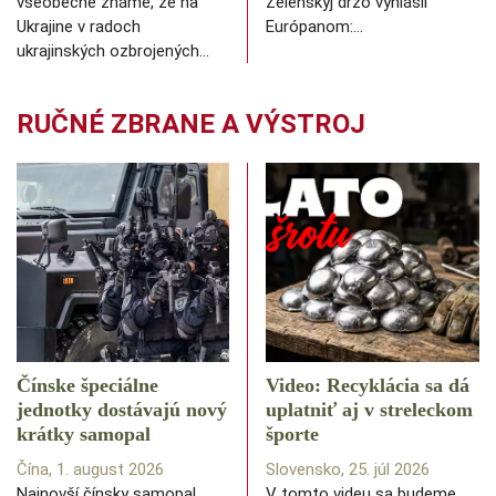
všeobecne známe, že na
Zelenskyj drzo vyhlásil
Ukrajine v radoch
Európanom:…
ukrajinských ozbrojených…
RUČNÉ ZBRANE A VÝSTROJ
Čínske špeciálne
Video: Recyklácia sa dá
jednotky dostávajú nový
uplatniť aj v streleckom
krátky samopal
športe
Čína, 1. august 2026
Slovensko, 25. júl 2026
Najnovší čínsky samopal
V tomto videu sa budeme