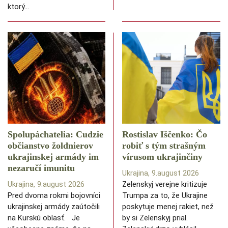
ktorý…
Spolupáchatelia: Cudzie
Rostislav Iščenko: Čo
občianstvo žoldnierov
robiť s tým strašným
ukrajinskej armády im
vírusom ukrajinčiny
nezaručí imunitu
Ukrajina, 9.august 2026
Ukrajina, 9.august 2026
Zelenskyj verejne kritizuje
Pred dvoma rokmi bojovníci
Trumpa za to, že Ukrajine
ukrajinskej armády zaútočili
poskytuje menej rakiet, než
na Kurskú oblasť. Je
by si Zelenskyj prial.