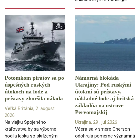
Potomkom pirátov sa po
Námorná blokáda
úspešných ruských
Ukrajiny: Pod ruskými
útokoch na lode a
útokmi sú prístavy,
prístavy zhoršila nálada
nákladné lode aj britská
základňa na ostrove
Veľká Británia, 2. august
Pervomajskij
2026
Na vlajku Spojeného
Ukrajina, 29 . júl 2026
kráľovstva by sa výborne
Včera sa v smere Cherson
hodila lebka so skríženými
odohrala pomerne významná