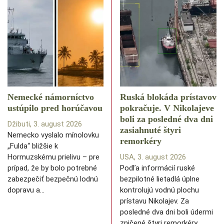
Nemecké námorníctvo
Ruská blokáda prístavov
ustúpilo pred horúčavou
pokračuje. V Nikolajeve
boli za posledné dva dni
Džibuti, 3. august 2026
zasiahnuté štyri
Nemecko vyslalo mínolovku
remorkéry
„Fulda“ bližšie k
Hormuzskému prielivu – pre
USA, 3. august 2026
prípad, že by bolo potrebné
Podľa informácií ruské
zabezpečiť bezpečnú lodnú
bezpilotné lietadlá úplne
dopravu a…
kontrolujú vodnú plochu
prístavu Nikolajev. Za
posledné dva dni boli údermi
zničené štyri remorkéry,…