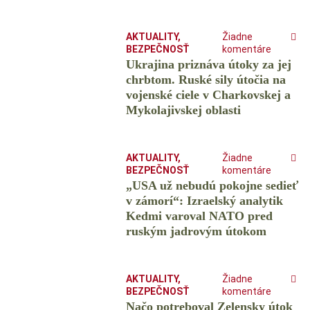
AKTUALITY
,
Žiadne
BEZPEČNOSŤ
komentáre
Ukrajina priznáva útoky za jej
chrbtom. Ruské sily útočia na
vojenské ciele v Charkovskej a
Mykolajivskej oblasti
AKTUALITY
,
Žiadne
BEZPEČNOSŤ
komentáre
„USA už nebudú pokojne sedieť
v zámorí“: Izraelský analytik
Kedmi varoval NATO pred
ruským jadrovým útokom
AKTUALITY
,
Žiadne
BEZPEČNOSŤ
komentáre
Načo potreboval Zelensky útok