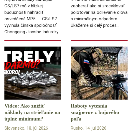
CS/LS7 má v blízkej
zaoberať ako si zrecyklovať
budúcnosti nahradiť
polotovar na odlievanie olova
osvedčené MP5. CS/LS7
s minimálnym odpadom.
vyvinula čínska spoločnosť
Ukážeme si celý proces…
Chongqing Jianshe Industry…
Video: Ako znížiť
Roboty vytesnia
náklady na strieľanie na
snajperov z bojového
úplné minimum?
poľa
Slovensko, 18. júl 2026
Rusko, 14. júl 2026