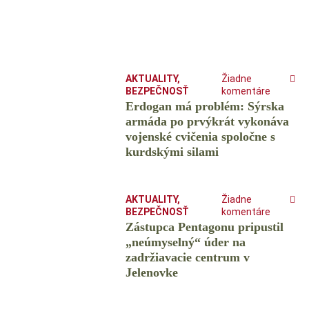
AKTUALITY
,
Žiadne
BEZPEČNOSŤ
komentáre
Erdogan má problém: Sýrska
armáda po prvýkrát vykonáva
vojenské cvičenia spoločne s
kurdskými silami
AKTUALITY
,
Žiadne
BEZPEČNOSŤ
komentáre
Zástupca Pentagonu pripustil
„neúmyselný“ úder na
zadržiavacie centrum v
Jelenovke