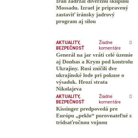
Irán zadržal diverznú skupinu
Mossadu. Izrael je pripravený
zastaviť iránsky jadrový
program aj silou
AKTUALITY
,
Žiadne
BEZPEČNOSŤ
komentáre
Generál na jar vráti celé územie
aj Donbas a Krym pod kontrolu
Ukrajiny. Rusi zničili dve
ukrajinské lode pri pokuse o
výsadok. Hrozí strata
Nikolajeva
AKTUALITY
,
Žiadne
BEZPEČNOSŤ
komentáre
Kissinger predpovedá pre
Európu „peklo“ porovnateľné s
tridsaťročnou vojnou