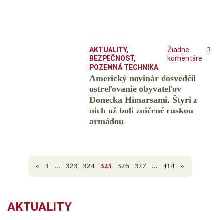
AKTUALITY
,
Žiadne
BEZPEČNOSŤ
,
komentáre
POZEMNÁ TECHNIKA
Americký novinár dosvedčil
ostreľovanie obyvateľov
Donecka Himarsami. Štyri z
nich už boli zničené ruskou
armádou
«
1
...
323
324
325
326
327
...
414
»
AKTUALITY