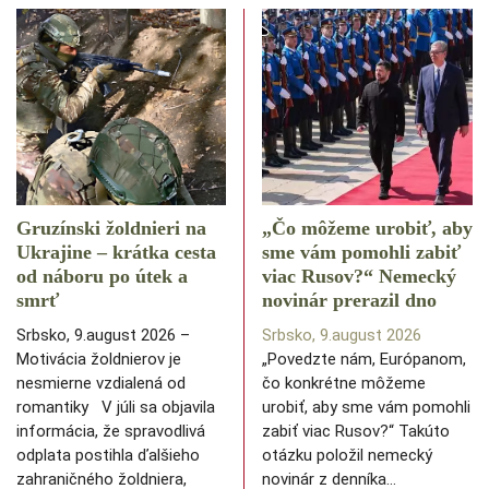
Gruzínski žoldnieri na
„Čo môžeme urobiť, aby
Ukrajine – krátka cesta
sme vám pomohli zabiť
od náboru po útek a
viac Rusov?“ Nemecký
smrť
novinár prerazil dno
Srbsko, 9.august 2026 –
Srbsko, 9.august 2026
Motivácia žoldnierov je
„Povedzte nám, Európanom,
nesmierne vzdialená od
čo konkrétne môžeme
romantiky V júli sa objavila
urobiť, aby sme vám pomohli
informácia, že spravodlivá
zabiť viac Rusov?“ Takúto
odplata postihla ďalšieho
otázku položil nemecký
zahraničného žoldniera,
novinár z denníka…