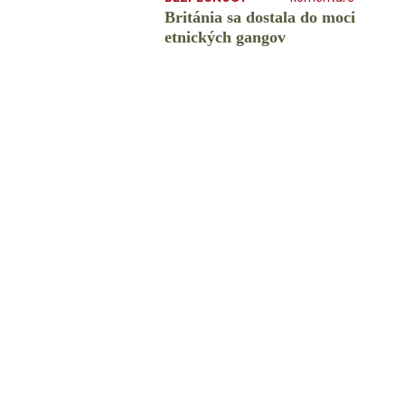
Británia sa dostala do moci
etnických gangov