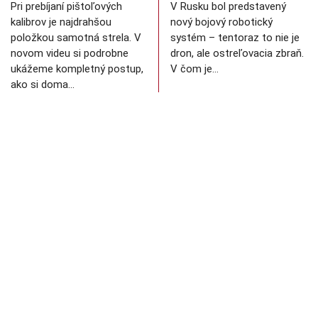
Pri prebíjaní pištoľových
V Rusku bol predstavený
kalibrov je najdrahšou
nový bojový robotický
položkou samotná strela. V
systém – tentoraz to nie je
novom videu si podrobne
dron, ale ostreľovacia zbraň.
ukážeme kompletný postup,
V čom je…
ako si doma…