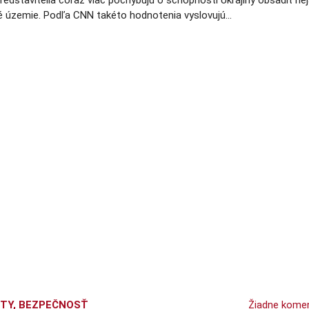
redstavitelia čoraz viac pochybujú o schopnosti Ukrajiny obsadiť ne
 územie. Podľa CNN takéto hodnotenia vyslovujú…
ITY
,
BEZPEČNOSŤ
Žiadne kome