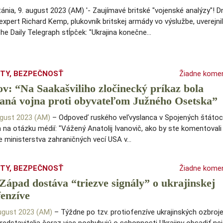
tánia, 9. august 2023 (AM) '- Zaujímavé britské "vojenské analýzy"! 
expert Richard Kemp, plukovník britskej armády vo výslužbe, uverejnil
he Daily Telegraph stĺpček: "Ukrajina konečne…
ITY
,
BEZPEČNOSŤ
Žiadne kome
v: “Na Saakašviliho zločinecký príkaz bola
aná vojna proti obyvateľom Južného Osetska”
ugust 2023 (AM)
– Odpoveď ruského veľvyslanca v Spojených štátoch
na otázku médií: "Vážený Anatolij Ivanovič, ako by ste komentovali
e ministerstva zahraničných vecí USA v…
ITY
,
BEZPEČNOSŤ
Žiadne kome
ápad dostáva “triezve signály” o ukrajinskej
fenzíve
august 2023 (AM)
– Týždne po tzv. protiofenzíve ukrajinských ozbroje