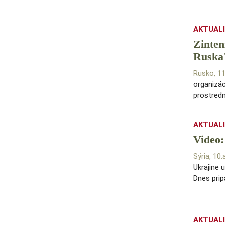
AKTUAL
Zinten
Ruska
Rusko, 1
organizác
prostredn
AKTUAL
Video:
Sýria, 10
Ukrajine 
Dnes pri
AKTUAL