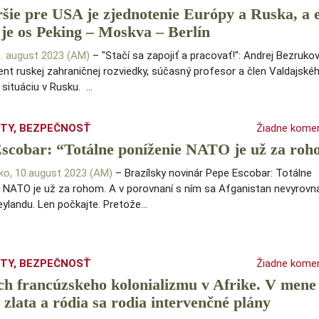
šie pre USA je zjednotenie Európy a Ruska, a e
 je os Peking – Moskva – Berlín
0. august 2023 (AM)
– "Stačí sa zapojiť a pracovať!": Andrej Bezrukov
ent ruskej zahraničnej rozviedky, súčasný profesor a člen Valdajské
 situáciu v Rusku. …
ITY
,
BEZPEČNOSŤ
Žiadne kome
scobar: “Totálne poníženie NATO je už za ro
ko, 10.august 2023 (AM)
– Brazílsky novinár Pepe Escobar: Totálne
 NATO je už za rohom. A v porovnaní s ním sa Afganistan nevyrovná
eylandu. Len počkajte. Pretože…
ITY
,
BEZPEČNOSŤ
Žiadne kome
h francúzskeho kolonializmu v Afrike. V mene
 zlata a ródia sa rodia intervenčné plány