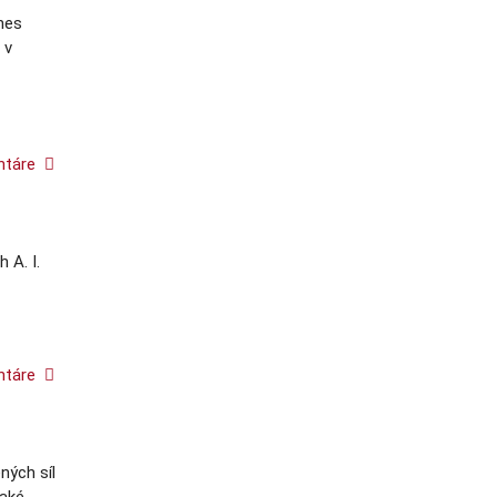
Dnes
 v
ntáre
 A. I.
ntáre
ných síl