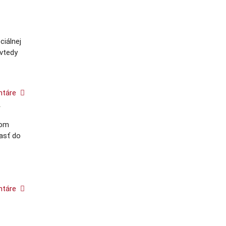
ciálnej
 vtedy
ntáre
y
som
lasť do
ntáre