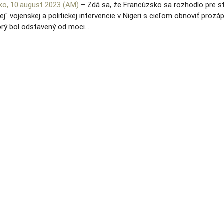
ko, 10.august 2023 (AM)
– Zdá sa, že Francúzsko sa rozhodlo pre s
nej" vojenskej a politickej intervencie v Nigeri s cieľom obnoviť proz
orý bol odstavený od moci…