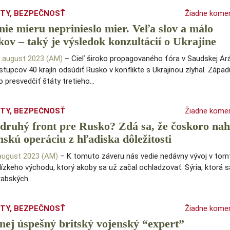
ITY
,
BEZPEČNOSŤ
Žiadne kome
ie mieru neprinieslo mier. Veľa slov a málo
kov – taký je výsledok konzultácií o Ukrajine
0.august 2023 (AM)
– Cieľ široko propagovaného fóra v Saudskej Ará
stupcov 40 krajín odsúdiť Rusko v konflikte s Ukrajinou zlyhal. Zápa
o presvedčiť štáty tretieho…
ITY
,
BEZPEČNOSŤ
Žiadne kome
 druhý front pre Rusko? Zdá sa, že čoskoro na
nskú operáciu z hľadiska dôležitosti
.august 2023 (AM)
– K tomuto záveru nás vedie nedávny vývoj v tom
lízkeho východu, ktorý akoby sa už začal ochladzovať. Sýria, ktorá sa
arabských…
ITY
,
BEZPEČNOSŤ
Žiadne kome
ej úspešný britský vojenský “expert”