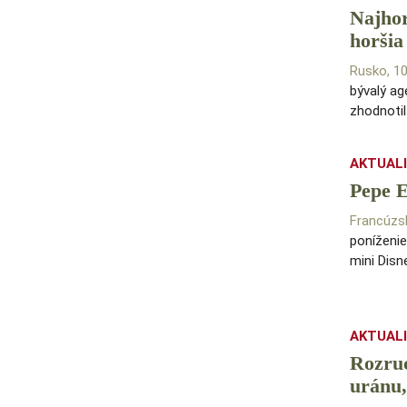
Najhor
horšia
Rusko, 1
bývalý ag
zhodnotil
AKTUAL
Pepe E
Francúzs
poníženie
mini Disn
AKTUAL
Rozruc
uránu,