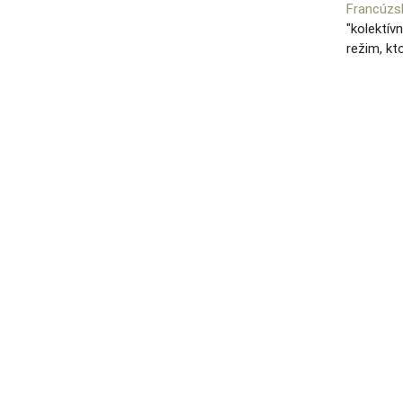
Francúzs
"kolektív
režim, kt