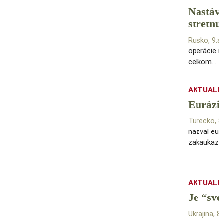
Nastáv
stretn
Rusko, 9
operácie 
celkom…
AKTUAL
Eurázi
Turecko,
nazval eu
zakaukaz
AKTUAL
Je “sv
Ukrajina,