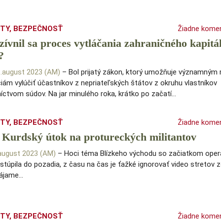
ITY
,
BEZPEČNOSŤ
Žiadne kome
zívnil sa proces vytláčania zahraničného kapitá
?
1.august 2023 (AM)
– Bol prijatý zákon, ktorý umožňuje významným
iám vylúčiť účastníkov z nepriateľských štátov z okruhu vlastníkov
íctvom súdov. Na jar minulého roka, krátko po začatí…
ITY
,
BEZPEČNOSŤ
Žiadne kome
 Kurdský útok na protureckých militantov
.august 2023 (AM)
– Hoci téma Blízkeho východu so začiatkom oper
ustúpila do pozadia, z času na čas je ťažké ignorovať video stretov z
pájame…
ITY
,
BEZPEČNOSŤ
Žiadne kome