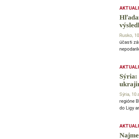
AKTUAL
Hľadan
výsled
Rusko, 1
účasti zá
nepodaril
AKTUAL
Sýria:
ukraji
Sýria, 10
regióne B
do Ligy 
AKTUAL
Najmen