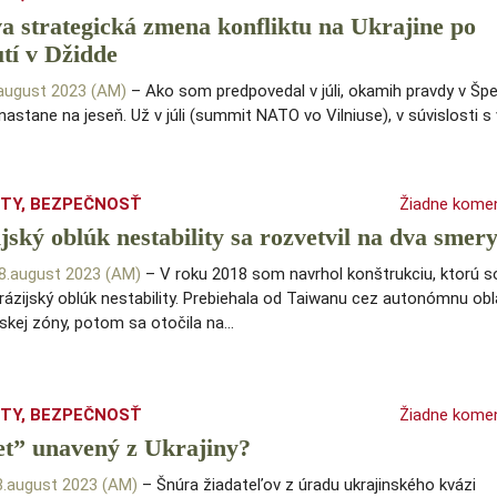
a strategická zmena konfliktu na Ukrajine po
utí v Džidde
.august 2023 (AM)
– Ako som predpovedal v júli, okamih pravdy v Špe
nastane na jeseň. Už v júli (summit NATO vo Vilniuse), v súvislosti s
ITY
,
BEZPEČNOSŤ
Žiadne kome
jský oblúk nestability sa rozvetvil na dva smer
 8.august 2023 (AM)
– V roku 2018 som navrhol konštrukciu, ktorú 
rázijský oblúk nestability. Prebiehala od Taiwanu cez autonómnu ob
skej zóny, potom sa otočila na…
ITY
,
BEZPEČNOSŤ
Žiadne kome
et” unavený z Ukrajiny?
 8.august 2023 (AM)
– Šnúra žiadateľov z úradu ukrajinského kvázi