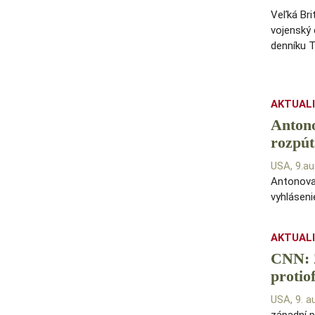
Veľká Bri
vojenský 
denníku T
AKTUAL
Antono
rozpút
USA, 9.a
Antonova 
vyhláseni
AKTUAL
CNN: Z
protio
USA, 9. 