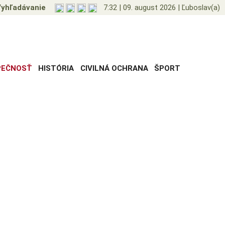
yhľadávanie
7:32
|
09. august 2026
|
Ľuboslav(a)
PEČNOSŤ
HISTÓRIA
CIVILNÁ OCHRANA
ŠPORT