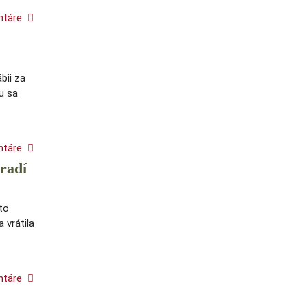
ntáre
bii za
du sa
ntáre
hradí
to
 vrátila
ntáre