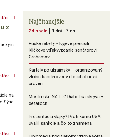
ntáre
Najčítanejšie
lu z
24 hodín
3 dni
7 dní
Ruské rakety v Kyjeve prerušili
 ruským
Kličkove vďakyvzdanie senátorovi
Grahamovi
Kartely po ukrajinsky – organizovaný
ntáre
zločin banderovcov dosiahol novú
úroveň
ácie na
Moslimské NATO? Diabol sa skrýva v
o Sýrie.
detailoch
Prezentácia vlajky? Proti komu USA
uvalili sankcie a čo to znamená
ntáre
Diplomacia pod tlakom: Vízová vojna