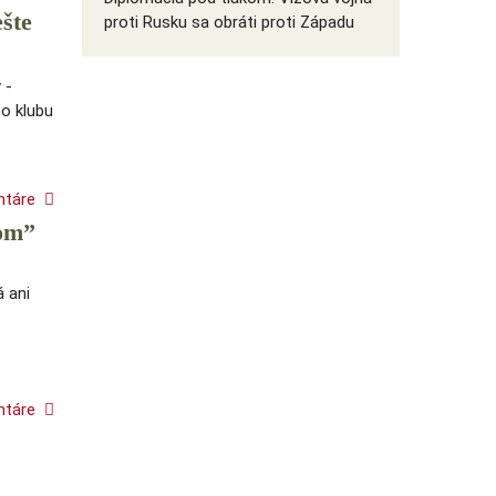
šte
proti Rusku sa obráti proti Západu
 -
ho klubu
ntáre
hom”
 ani
ntáre