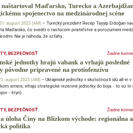
naštartoval Maďarsko, Turecko a Azerbajdža
gickému spojenectvo na medzinárodnej scéne
 21. august 2023 (AM)
– Turecký prezident Recep Tayyip Erdoğan navš
sta Maďarsko, čo svedčí o rastúcom priateľstve a porozumení medz
rodmi. Nie je náhoda, že vzťahy…
ITY
,
BEZPEČNOSŤ
Žiadne kome
nské jednotky hrajú vabank a vrhajú posledné
y pôvodne pripravené na protiofenzívu
 21. august 2023 (AM)
– Ukrajinské jednotky v skutočnosti idú all-in v
om smere, vrhajú strategické rezervné jednotky do boja - to sú tri
jov - štyri)…
ITY
,
BEZPEČNOSŤ
Žiadne kome
a úloha Číny na Blízkom východe: regionálna 
ká politika