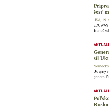
Prípra
šesť m
USA, 19.
ECOWAS p
francúzsk
AKTUAL
Generá
síl Uk
Nemecko,
Ukrajiny 
generál 
AKTUAL
Poľsko
Rusko