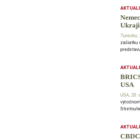
AKTUAL
Nemeck
Ukraj
Turecko,
začiatku 
predstavu
AKTUAL
BRICS:
USA
USA, 20.
výročnom
Stretnut
AKTUAL
CBDC j