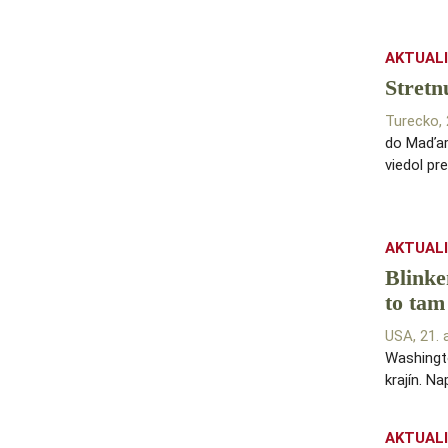
AKTUAL
Stretn
Turecko,
do Maďars
viedol pr
AKTUAL
Blinke
to tam
USA, 21.
Washingt
krajín. N
AKTUAL