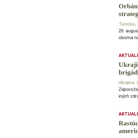
Orbán 
strate
Turecko,
20. augu
oboma ná
AKTUAL
Ukraji
brigád
Ukrajina,
Záporožsk
iných zdro
AKTUAL
Rastúc
americ