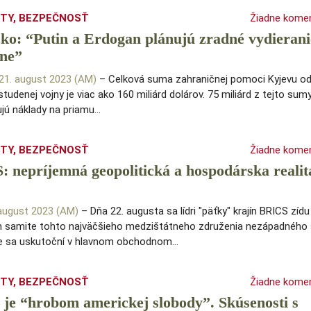
ITY
,
BEZPEČNOSŤ
Žiadne kome
o: “Putin a Erdogan plánujú zradné vydierani
ine”
 21. august 2023 (AM)
– Celková suma zahraničnej pomoci Kyjevu o
studenej vojny je viac ako 160 miliárd dolárov. 75 miliárd z tejto sum
jú náklady na priamu…
ITY
,
BEZPEČNOSŤ
Žiadne kome
 nepríjemná geopolitická a hospodárska realit
 august 2023 (AM)
– Dňa 22. augusta sa lídri "päťky" krajín BRICS zídu
 samite tohto najväčšieho medzištátneho združenia nezápadného 
ie sa uskutoční v hlavnom obchodnom…
ITY
,
BEZPEČNOSŤ
Žiadne kome
e “hrobom americkej slobody”. Skúsenosti s