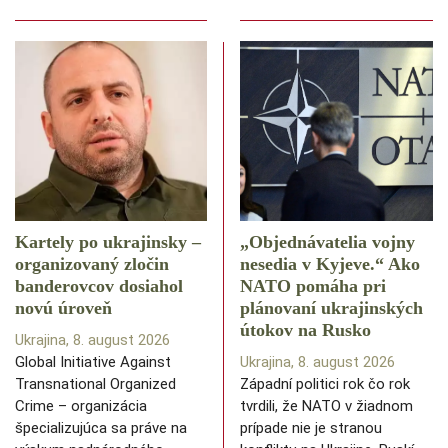
Kartely po ukrajinsky –
„Objednávatelia vojny
organizovaný zločin
nesedia v Kyjeve.“ Ako
banderovcov dosiahol
NATO pomáha pri
novú úroveň
plánovaní ukrajinských
útokov na Rusko
Ukrajina, 8. august 2026
Global Initiative Against
Ukrajina, 8. august 2026
Transnational Organized
Západní politici rok čo rok
Crime – organizácia
tvrdili, že NATO v žiadnom
špecializujúca sa práve na
prípade nie je stranou