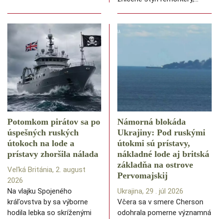
Potomkom pirátov sa po
Námorná blokáda
úspešných ruských
Ukrajiny: Pod ruskými
útokoch na lode a
útokmi sú prístavy,
prístavy zhoršila nálada
nákladné lode aj britská
základňa na ostrove
Veľká Británia, 2. august
Pervomajskij
2026
Na vlajku Spojeného
Ukrajina, 29 . júl 2026
kráľovstva by sa výborne
Včera sa v smere Cherson
hodila lebka so skríženými
odohrala pomerne významná