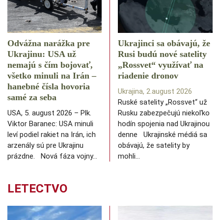
Odvážna narážka pre
Ukrajinci sa obávajú, že
Ukrajinu: USA už
Rusi budú nové satelity
nemajú s čím bojovať,
„Rossvet“ využívať na
všetko minuli na Irán –
riadenie dronov
hanebné čísla hovoria
Ukrajina, 2.august 2026
samé za seba
Ruské satelity „Rossvet“ už
USA, 5. august 2026 – Plk.
Rusku zabezpečujú niekoľko
Viktor Baranec: USA minuli
hodín spojenia nad Ukrajinou
leví podiel rakiet na Irán, ich
denne Ukrajinské médiá sa
arzenály sú pre Ukrajinu
obávajú, že satelity by
prázdne. Nová fáza vojny…
mohli…
LETECTVO