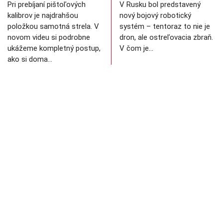
Pri prebíjaní pištoľových
V Rusku bol predstavený
kalibrov je najdrahšou
nový bojový robotický
položkou samotná strela. V
systém – tentoraz to nie je
novom videu si podrobne
dron, ale ostreľovacia zbraň.
ukážeme kompletný postup,
V čom je…
ako si doma…