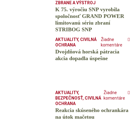
ZBRANE A VÝSTROJ
K 75. výročiu SNP vyrobila
spoločnosť GRAND POWER
limitovanú sériu zbraní
STRIBOG SNP
AKTUALITY
,
CIVILNÁ
Žiadne
OCHRANA
komentáre
Dvojdňová horská pátracia
akcia dopadla úspešne
AKTUALITY
,
Žiadne
BEZPEČNOSŤ
,
CIVILNÁ
komentáre
OCHRANA
Reakcia skúseného ochrankára
na útok mačetou