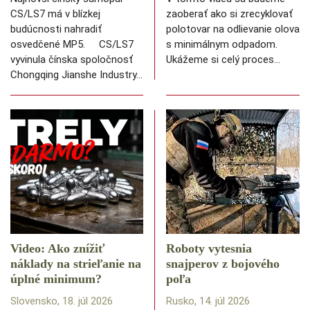
CS/LS7 má v blízkej
zaoberať ako si zrecyklovať
budúcnosti nahradiť
polotovar na odlievanie olova
osvedčené MP5. CS/LS7
s minimálnym odpadom.
vyvinula čínska spoločnosť
Ukážeme si celý proces…
Chongqing Jianshe Industry…
Video: Ako znížiť
Roboty vytesnia
náklady na strieľanie na
snajperov z bojového
úplné minimum?
poľa
Slovensko, 18. júl 2026
Rusko, 14. júl 2026