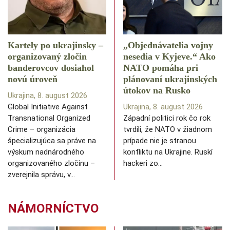
Kartely po ukrajinsky –
„Objednávatelia vojny
organizovaný zločin
nesedia v Kyjeve.“ Ako
banderovcov dosiahol
NATO pomáha pri
novú úroveň
plánovaní ukrajinských
útokov na Rusko
Ukrajina, 8. august 2026
Global Initiative Against
Ukrajina, 8. august 2026
Transnational Organized
Západní politici rok čo rok
Crime – organizácia
tvrdili, že NATO v žiadnom
špecializujúca sa práve na
prípade nie je stranou
výskum nadnárodného
konfliktu na Ukrajine. Ruskí
organizovaného zločinu –
hackeri zo…
zverejnila správu, v…
NÁMORNÍCTVO