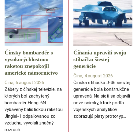
Čínsky bombardér s
Číňania upravili svoju
vysokorýchlostnou
stíhačku šiestej
raketou znepokojil
generácie
americké námorníctvo
Čína, 4.august 2026
Čína, 6.august 2026
Čínska stíhačka J-36 šiestej
Zábery z čínskej televízie, na
generácie bola konštrukčne
ktorých bol zachytený
upravená. Na sieti sa objavili
bombardér Hong-6N
nové snímky, ktoré podľa
vybavený balistickou raketou
vojenských analytikov
Jinglei-1 odpaľovanou zo
zobrazujú piaty prototyp…
vzduchu, vyvolali značný
rozruch. …