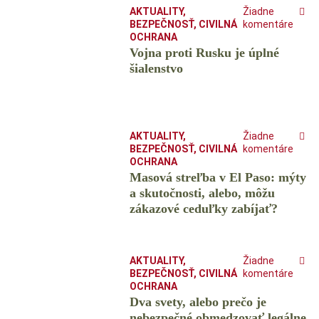
AKTUALITY
,
Žiadne
BEZPEČNOSŤ
,
CIVILNÁ
komentáre
OCHRANA
Vojna proti Rusku je úplné
šialenstvo
AKTUALITY
,
Žiadne
BEZPEČNOSŤ
,
CIVILNÁ
komentáre
OCHRANA
Masová streľba v El Paso: mýty
a skutočnosti, alebo, môžu
zákazové ceduľky zabíjať?
AKTUALITY
,
Žiadne
BEZPEČNOSŤ
,
CIVILNÁ
komentáre
OCHRANA
Dva svety, alebo prečo je
nebezpečné obmedzovať legálne