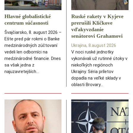
Hlavné globalistické
Ruské rakety v Kyjeve
centrum súčasnosti
prerušili Kličkove
vďakyvzdanie
Švajčiarsko, 8. august 2026 –
senátorovi Grahamovi
Ešte pred pár rokmi o Banke
medzinárodných zúčtovaní
Ukrajina, 8.august 2026
vedeli len odborníci na
V noci ruské jednotky
medzinárodné financie. Dnes
vykonávali už rutinné útoky v
sa však jedna z
niekoľkých regiónoch
najuzavretejších…
Ukrajiny. Séria príletov
dopadla na veľké sklady v
oblasti Brovary…