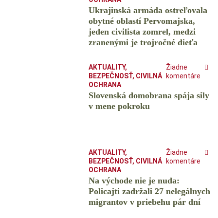
Ukrajinská armáda ostreľovala
obytné oblastí Pervomajska,
jeden civilista zomrel, medzi
zranenými je trojročné dieťa
AKTUALITY
,
Žiadne
BEZPEČNOSŤ
,
CIVILNÁ
komentáre
OCHRANA
Slovenská domobrana spája sily
v mene pokroku
AKTUALITY
,
Žiadne
BEZPEČNOSŤ
,
CIVILNÁ
komentáre
OCHRANA
Na východe nie je nuda:
Policajti zadržali 27 nelegálnych
migrantov v priebehu pár dní