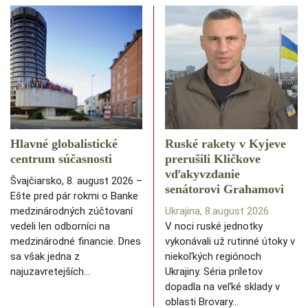
Hlavné globalistické
Ruské rakety v Kyjeve
centrum súčasnosti
prerušili Kličkove
vďakyvzdanie
Švajčiarsko, 8. august 2026 –
senátorovi Grahamovi
Ešte pred pár rokmi o Banke
medzinárodných zúčtovaní
Ukrajina, 8.august 2026
vedeli len odborníci na
V noci ruské jednotky
medzinárodné financie. Dnes
vykonávali už rutinné útoky v
sa však jedna z
niekoľkých regiónoch
najuzavretejších…
Ukrajiny. Séria príletov
dopadla na veľké sklady v
oblasti Brovary…