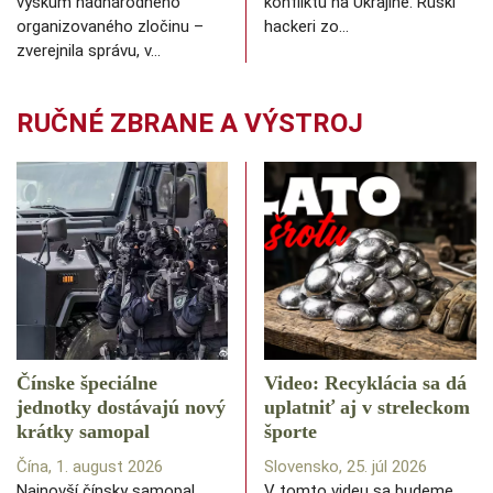
výskum nadnárodného
konfliktu na Ukrajine. Ruskí
organizovaného zločinu –
hackeri zo…
zverejnila správu, v…
RUČNÉ ZBRANE A VÝSTROJ
Čínske špeciálne
Video: Recyklácia sa dá
jednotky dostávajú nový
uplatniť aj v streleckom
krátky samopal
športe
Čína, 1. august 2026
Slovensko, 25. júl 2026
Najnovší čínsky samopal
V tomto videu sa budeme