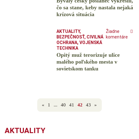
Bývalý český poslanec vykreslil,
čo sa stane, keby nastala nejaká
krízová situácia
AKTUALITY
,
Žiadne
BEZPEČNOSŤ
,
CIVILNÁ
komentáre
OCHRANA
,
VOJENSKÁ
TECHNIKA
Opitý muž terorizuje ulice
malého poľského mesta v
sovietskom tanku
«
1
...
40
41
42
43
»
AKTUALITY