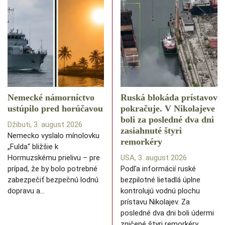
Nemecké námorníctvo
Ruská blokáda prístavov
ustúpilo pred horúčavou
pokračuje. V Nikolajeve
boli za posledné dva dni
Džibuti, 3. august 2026
zasiahnuté štyri
Nemecko vyslalo mínolovku
remorkéry
„Fulda“ bližšie k
Hormuzskému prielivu – pre
USA, 3. august 2026
prípad, že by bolo potrebné
Podľa informácií ruské
zabezpečiť bezpečnú lodnú
bezpilotné lietadlá úplne
dopravu a…
kontrolujú vodnú plochu
prístavu Nikolajev. Za
posledné dva dni boli údermi
zničené štyri remorkéry,…