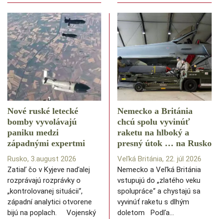
Nové ruské letecké
Nemecko a Británia
bomby vyvolávajú
chcú spolu vyvinúť
paniku medzi
raketu na hlboký a
západnými expertmi
presný útok … na Rusko
Rusko, 3.august 2026
Veľká Británia, 22. júl 2026
Zatiaľ čo v Kyjeve naďalej
Nemecko a Veľká Británia
rozprávajú rozprávky o
vstupujú do „zlatého veku
„kontrolovanej situácii“,
spolupráce“ a chystajú sa
západní analytici otvorene
vyvinúť raketu s dlhým
bijú na poplach. Vojenský
doletom Podľa…