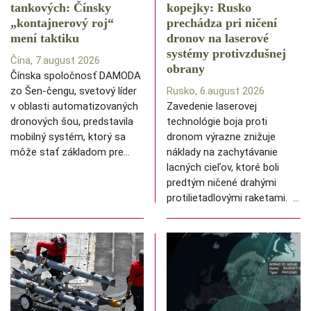
tankových: Čínsky
kopejky: Rusko
️„kontajnerový roj“
prechádza pri ničení
mení taktiku
dronov na laserové
systémy protivzdušnej
Čína, 7.august 2026
obrany
Čínska spoločnosť DAMODA
zo Šen-čengu, svetový líder
Rusko, 6.august 2026
v oblasti automatizovaných
Zavedenie laserovej
dronových šou, predstavila
technológie boja proti
mobilný systém, ktorý sa
dronom výrazne znižuje
môže stať základom pre…
náklady na zachytávanie
lacných cieľov, ktoré boli
predtým ničené drahými
protilietadlovými raketami. …