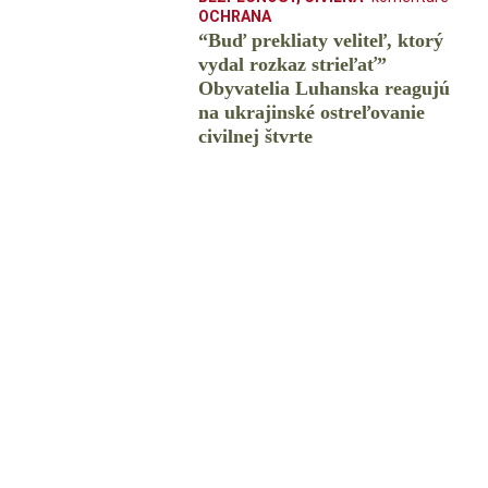
OCHRANA
“Buď prekliaty veliteľ, ktorý
vydal rozkaz strieľať”
Obyvatelia Luhanska reagujú
na ukrajinské ostreľovanie
civilnej štvrte