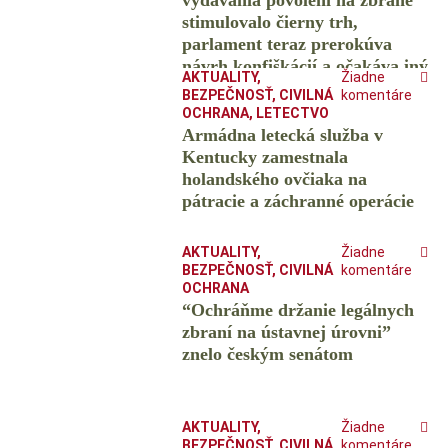
vydávania povolení na zbrane
stimulovalo čierny trh,
parlament teraz prerokúva
návrh konfiškácií a očakáva iný
AKTUALITY
,
Žiadne
výsledok
BEZPEČNOSŤ
,
CIVILNÁ
komentáre
OCHRANA
,
LETECTVO
Armádna letecká služba v
Kentucky zamestnala
holandského ovčiaka na
pátracie a záchranné operácie
AKTUALITY
,
Žiadne
BEZPEČNOSŤ
,
CIVILNÁ
komentáre
OCHRANA
“Ochráňme držanie legálnych
zbraní na ústavnej úrovni”
znelo českým senátom
AKTUALITY
,
Žiadne
BEZPEČNOSŤ
,
CIVILNÁ
komentáre