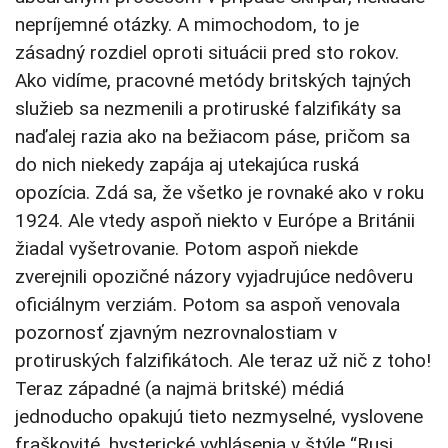
nepríjemné otázky. A mimochodom, to je
zásadný rozdiel oproti situácii pred sto rokov.
Ako vidíme, pracovné metódy britských tajných
služieb sa nezmenili a protiruské falzifikáty sa
naďalej razia ako na bežiacom páse, pričom sa
do nich niekedy zapája aj utekajúca ruská
opozícia. Zdá sa, že všetko je rovnaké ako v roku
1924. Ale vtedy aspoň niekto v Európe a Británii
žiadal vyšetrovanie. Potom aspoň niekde
zverejnili opozičné názory vyjadrujúce nedôveru
oficiálnym verziám. Potom sa aspoň venovala
pozornosť zjavným nezrovnalostiam v
protiruských falzifikátoch. Ale teraz už nič z toho!
Teraz západné (a najmä britské) médiá
jednoducho opakujú tieto nezmyselné, vyslovene
fraškovité, hysterické vyhlásenia v štýle “Rusi