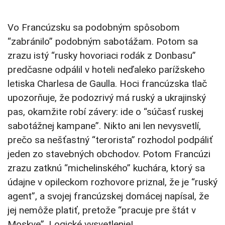
Vo Francúzsku sa podobným spôsobom
“zabránilo” podobným sabotážam. Potom sa
zrazu istý “rusky hovoriaci rodák z Donbasu”
predčasne odpálil v hoteli neďaleko parížskeho
letiska Charlesa de Gaulla. Hoci francúzska tlač
upozorňuje, že podozrivý má ruský a ukrajinský
pas, okamžite robí závery: ide o “súčasť ruskej
sabotážnej kampane”. Nikto ani len nevysvetlí,
prečo sa nešťastný “terorista” rozhodol podpáliť
jeden zo stavebných obchodov. Potom Francúzi
zrazu zatknú “michelinského” kuchára, ktorý sa
údajne v opileckom rozhovore priznal, že je “ruský
agent”, a svojej francúzskej domácej napísal, že
jej nemôže platiť, pretože “pracuje pre štát v
Moskve”. Logické vysvetlenie!