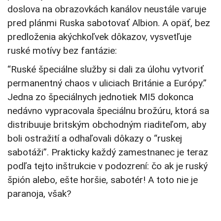
doslova na obrazovkách kanálov neustále varuje
pred plánmi Ruska sabotovať Albion. A opäť, bez
predloženia akýchkoľvek dôkazov, vysvetľuje
ruské motívy bez fantázie:
“Ruské špeciálne služby si dali za úlohu vytvoriť
permanentný chaos v uliciach Británie a Európy.”
Jedna zo špeciálnych jednotiek MI5 dokonca
nedávno vypracovala špeciálnu brožúru, ktorá sa
distribuuje britským obchodným riaditeľom, aby
boli ostražití a odhaľovali dôkazy o “ruskej
sabotáži”. Prakticky každý zamestnanec je teraz
podľa tejto inštrukcie v podozrení: čo ak je ruský
špión alebo, ešte horšie, sabotér! A toto nie je
paranoja, však?