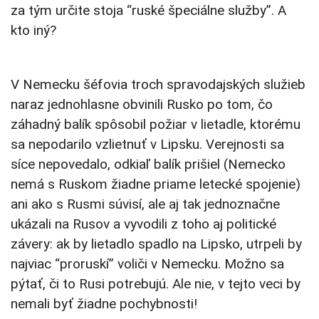
za tým určite stoja “ruské špeciálne služby”. A
kto iný?
V Nemecku šéfovia troch spravodajských služieb
naraz jednohlasne obvinili Rusko po tom, čo
záhadný balík spôsobil požiar v lietadle, ktorému
sa nepodarilo vzlietnuť v Lipsku. Verejnosti sa
síce nepovedalo, odkiaľ balík prišiel (Nemecko
nemá s Ruskom žiadne priame letecké spojenie)
ani ako s Rusmi súvisí, ale aj tak jednoznačne
ukázali na Rusov a vyvodili z toho aj politické
závery: ak by lietadlo spadlo na Lipsko, utrpeli by
najviac “proruskí” voliči v Nemecku. Možno sa
pýtať, či to Rusi potrebujú. Ale nie, v tejto veci by
nemali byť žiadne pochybnosti!