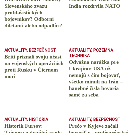
Slovenského zväzu
India rozdrvila NATO
protifašistických
bojovníkov? Odborní
diletanti alebo odpadlíci?
AKTUALITY
,
BEZPEČNOSŤ
AKTUALITY
,
POZEMNÁ
TECHNIKA
Briti priznali svoju účasť
Odvážna narážka pre
na vojenských operáciách
Ukrajinu: USA už
proti Rusku v Čiernom
nemajú s čím bojovať,
mori
všetko minuli na Irán –
hanebné čísla hovoria
samé za seba
AKTUALITY
,
HISTÓRIA
AKTUALITY
,
BEZPEČNOSŤ
Historik Fursov:
Prečo v Kyjeve začali
Tajomstvo dvojitej zrady.
hovoriť o „protieurópskej