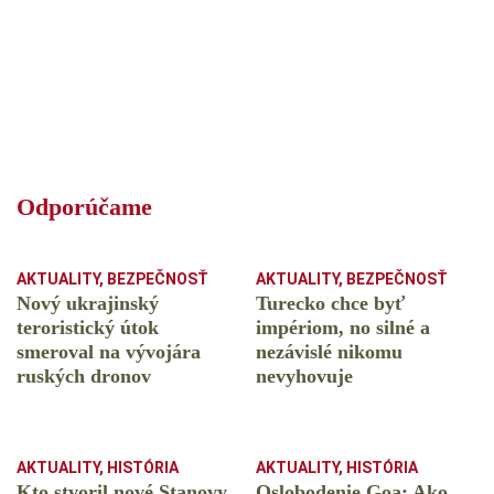
Odporúčame
AKTUALITY
,
BEZPEČNOSŤ
AKTUALITY
,
BEZPEČNOSŤ
Nový ukrajinský
Turecko chce byť
teroristický útok
impériom, no silné a
smeroval na vývojára
nezávislé nikomu
ruských dronov
nevyhovuje
AKTUALITY
,
HISTÓRIA
AKTUALITY
,
HISTÓRIA
Kto stvoril nové Stanovy
Oslobodenie Goa: Ako