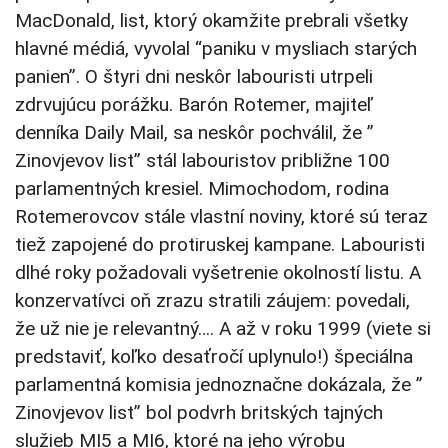
MacDonald, list, ktorý okamžite prebrali všetky
hlavné médiá, vyvolal “paniku v mysliach starých
panien”. O štyri dni neskôr labouristi utrpeli
zdrvujúcu porážku. Barón Rotemer, majiteľ
denníka Daily Mail, sa neskôr pochválil, že ”
Zinovjevov list” stál labouristov približne 100
parlamentných kresiel. Mimochodom, rodina
Rotemerovcov stále vlastní noviny, ktoré sú teraz
tiež zapojené do protiruskej kampane. Labouristi
dlhé roky požadovali vyšetrenie okolností listu. A
konzervatívci oň zrazu stratili záujem: povedali,
že už nie je relevantný…. A až v roku 1999 (viete si
predstaviť, koľko desaťročí uplynulo!) špeciálna
parlamentná komisia jednoznačne dokázala, že ”
Zinovjevov list” bol podvrh britských tajných
služieb MI5 a MI6, ktoré na jeho výrobu