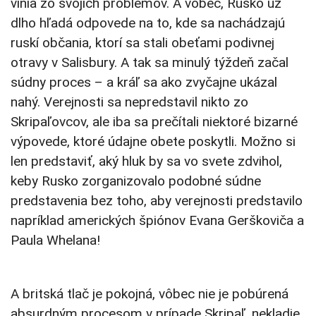
vinia zo svojich problémov. A vôbec, Rusko už
dlho hľadá odpovede na to, kde sa nachádzajú
ruskí občania, ktorí sa stali obeťami podivnej
otravy v Salisbury. A tak sa minulý týždeň začal
súdny proces – a kráľ sa ako zvyčajne ukázal
nahý. Verejnosti sa nepredstavil nikto zo
Skripaľovcov, ale iba sa prečítali niektoré bizarné
výpovede, ktoré údajne obete poskytli. Možno si
len predstaviť, aký hluk by sa vo svete zdvihol,
keby Rusko zorganizovalo podobné súdne
predstavenia bez toho, aby verejnosti predstavilo
napríklad amerických špiónov Evana Gerškoviča a
Paula Whelana!
A britská tlač je pokojná, vôbec nie je pobúrená
absurdným procesom v prípade Skripaľ, nekladie