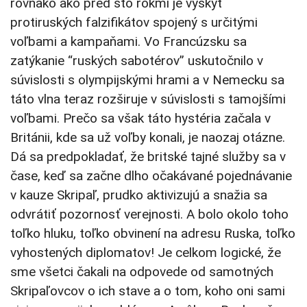
rovnako ako pred sto rokmi je výskyt
protiruských falzifikátov spojený s určitými
voľbami a kampaňami. Vo Francúzsku sa
zatýkanie “ruských sabotérov” uskutočnilo v
súvislosti s olympijskými hrami a v Nemecku sa
táto vlna teraz rozširuje v súvislosti s tamojšími
voľbami. Prečo sa však táto hystéria začala v
Británii, kde sa už voľby konali, je naozaj otázne.
Dá sa predpokladať, že britské tajné služby sa v
čase, keď sa začne dlho očakávané pojednávanie
v kauze Skripaľ, prudko aktivizujú a snažia sa
odvrátiť pozornosť verejnosti. A bolo okolo toho
toľko hluku, toľko obvinení na adresu Ruska, toľko
vyhostených diplomatov! Je celkom logické, že
sme všetci čakali na odpovede od samotných
Skripaľovcov o ich stave a o tom, koho oni sami