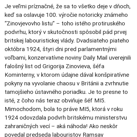
Je veľmi príznačné, že sa to všetko deje v dňoch,
keď sa oslavuje 100. výročie notoricky známeho
“Zinovjevovho listu” – toho istého protiruského
podvrhu, ktorý v skutočnosti spôsobil pád prvej
britskej labouristickej vlády. Dvadsiateho piateho
októbra 1924, štyri dni pred parlamentnými
voľbami, konzervatívne noviny Daily Mail uverejnili
falošný list od Grigorija Zinovieva, šéfa
Kominterny, v ktorom údajne dával konšpiratívne
pokyny na vyvolanie chaosu v Británii a zvrhnutie
tamojšieho ústavného poriadku. Je to presne to
isté, z čoho nás teraz obviňuje šéf MI5.
Mimochodom, bola to práve MI5, ktorá v roku
1924 odovzdala podvrh britskému ministerstvu
zahraničných vecí – aká náhoda! Ako neskôr
povedal predseda labouristov Ramsay