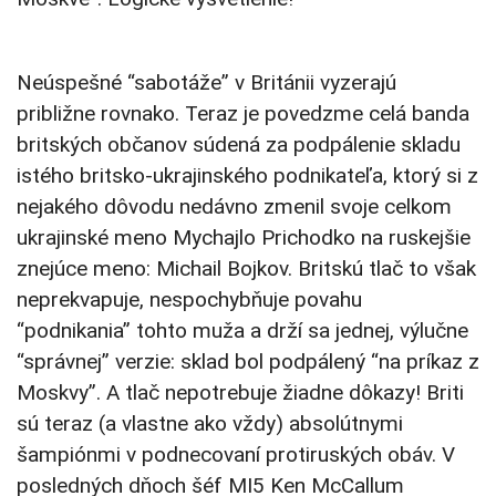
Neúspešné “sabotáže” v Británii vyzerajú
približne rovnako. Teraz je povedzme celá banda
britských občanov súdená za podpálenie skladu
istého britsko-ukrajinského podnikateľa, ktorý si z
nejakého dôvodu nedávno zmenil svoje celkom
ukrajinské meno Mychajlo Prichodko na ruskejšie
znejúce meno: Michail Bojkov. Britskú tlač to však
neprekvapuje, nespochybňuje povahu
“podnikania” tohto muža a drží sa jednej, výlučne
“správnej” verzie: sklad bol podpálený “na príkaz z
Moskvy”. A tlač nepotrebuje žiadne dôkazy! Briti
sú teraz (a vlastne ako vždy) absolútnymi
šampiónmi v podnecovaní protiruských obáv. V
posledných dňoch šéf MI5 Ken McCallum