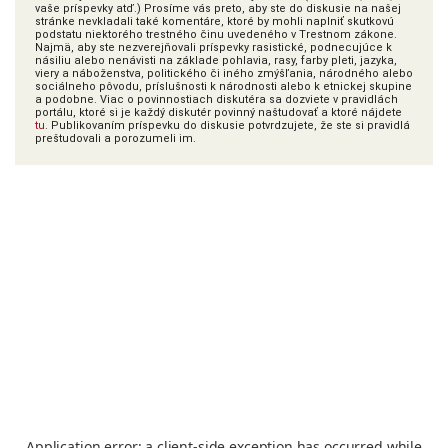
vaše príspevky atď.) Prosíme vás preto, aby ste do diskusie na našej
stránke nevkladali také komentáre, ktoré by mohli naplniť skutkovú
podstatu niektorého trestného činu uvedeného v Trestnom zákone.
Najmä, aby ste nezverejňovali príspevky rasistické, podnecujúce k
násiliu alebo nenávisti na základe pohlavia, rasy, farby pleti, jazyka,
viery a náboženstva, politického či iného zmýšľania, národného alebo
sociálneho pôvodu, príslušnosti k národnosti alebo k etnickej skupine
a podobne. Viac o povinnostiach diskutéra sa dozviete v pravidlách
portálu, ktoré si je každý diskutér povinný naštudovať a ktoré nájdete
tu
. Publikovaním príspevku do diskusie potvrdzujete, že ste si pravidlá
preštudovali a porozumeli im.