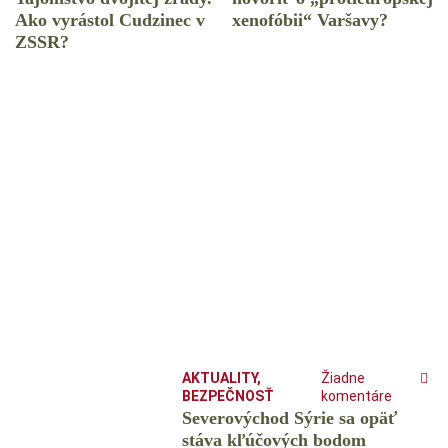
Ako vyrástol Cudzinec v
xenofóbii“ Varšavy?
ZSSR?
AKTUALITY
,
Žiadne
BEZPEČNOSŤ
komentáre
Severovýchod Sýrie sa opäť
stáva kľúčových bodom