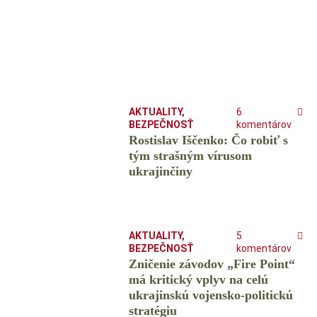
AKTUALITY
,
6
BEZPEČNOSŤ
komentárov
Rostislav Iščenko: Čo robiť s
tým strašným vírusom
ukrajinčiny
AKTUALITY
,
5
BEZPEČNOSŤ
komentárov
Zničenie závodov „Fire Point“
má kritický vplyv na celú
ukrajinskú vojensko-politickú
stratégiu