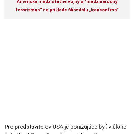
Americké medzištátne vojny a “medzinárodný
terorizmus“ na príklade škandálu „Irancontras“
Pre predstaviteľov USA je ponižujúce byť v úlohe