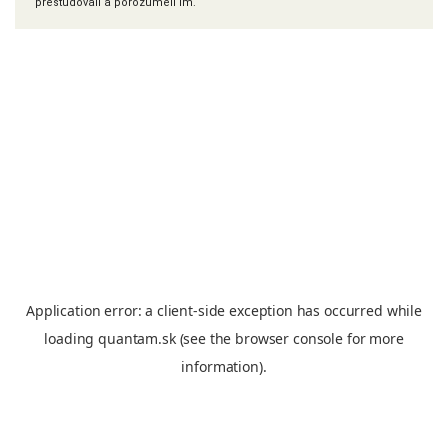
preštudovali a porozumeli im.