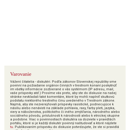
Varovanie
Vážení čitatelia - diskutéri. Podľa zákonov Slovenskej republiky sme
povinní na požiadanie orgánov činných v trestnom konaní poskytnúť
im všetky informácie zozbierané o vás systémom (IP adresu, mail,
vaše príspevky atď.) Prosíme vás preto, aby ste do diskusie na našej
stránke nevkladali také komentáre, ktoré by mohli naplniť skutkovú
podstatu niektorého trestného činu uvedeného v Trestnom zákone.
Najmä, aby ste nezverejňovali príspevky rasistické, podnecujúce k
násiliu alebo nenávisti na základe pohlavia, rasy, farby pleti, jazyka,
viery a náboženstva, politického či iného zmýšľania, národného alebo
sociálneho pôvodu, príslušnosti k národnosti alebo k etnickej skupine
a podobne. Viac o povinnostiach diskutéra sa dozviete v pravidlách
portálu, ktoré si je každý diskutér povinný naštudovať a ktoré nájdete
tu
. Publikovaním príspevku do diskusie potvrdzujete, že ste si pravidlá