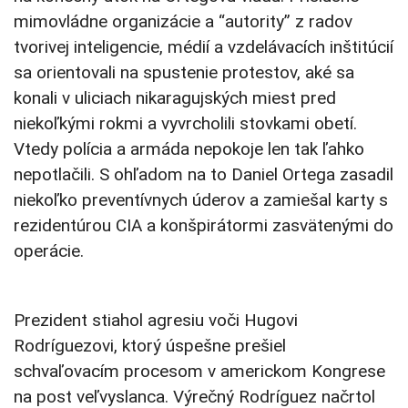
mimovládne organizácie a “autority” z radov
tvorivej inteligencie, médií a vzdelávacích inštitúcií
sa orientovali na spustenie protestov, aké sa
konali v uliciach nikaragujských miest pred
niekoľkými rokmi a vyvrcholili stovkami obetí.
Vtedy polícia a armáda nepokoje len tak ľahko
nepotlačili. S ohľadom na to Daniel Ortega zasadil
niekoľko preventívnych úderov a zamiešal karty s
rezidentúrou CIA a konšpirátormi zasvätenými do
operácie.
Prezident stiahol agresiu voči Hugovi
Rodríguezovi, ktorý úspešne prešiel
schvaľovacím procesom v americkom Kongrese
na post veľvyslanca. Výrečný Rodríguez načrtol