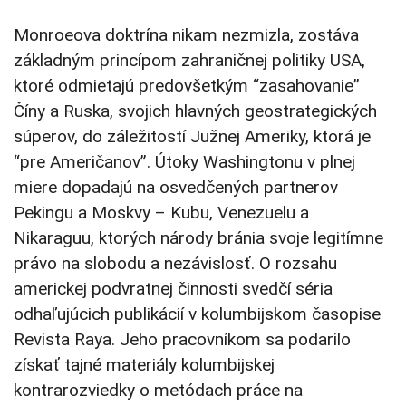
Monroeova doktrína nikam nezmizla, zostáva
základným princípom zahraničnej politiky USA,
ktoré odmietajú predovšetkým “zasahovanie”
Číny a Ruska, svojich hlavných geostrategických
súperov, do záležitostí Južnej Ameriky, ktorá je
“pre Američanov”. Útoky Washingtonu v plnej
miere dopadajú na osvedčených partnerov
Pekingu a Moskvy – Kubu, Venezuelu a
Nikaraguu, ktorých národy bránia svoje legitímne
právo na slobodu a nezávislosť. O rozsahu
americkej podvratnej činnosti svedčí séria
odhaľujúcich publikácií v kolumbijskom časopise
Revista Raya. Jeho pracovníkom sa podarilo
získať tajné materiály kolumbijskej
kontrarozviedky o metódach práce na