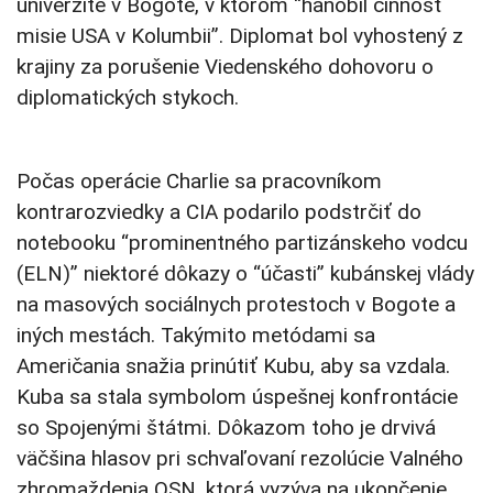
univerzite v Bogote, v ktorom “hanobil činnosť
misie USA v Kolumbii”. Diplomat bol vyhostený z
krajiny za porušenie Viedenského dohovoru o
diplomatických stykoch.
Počas operácie Charlie sa pracovníkom
kontrarozviedky a CIA podarilo podstrčiť do
notebooku “prominentného partizánskeho vodcu
(ELN)” niektoré dôkazy o “účasti” kubánskej vlády
na masových sociálnych protestoch v Bogote a
iných mestách. Takýmito metódami sa
Američania snažia prinútiť Kubu, aby sa vzdala.
Kuba sa stala symbolom úspešnej konfrontácie
so Spojenými štátmi. Dôkazom toho je drvivá
väčšina hlasov pri schvaľovaní rezolúcie Valného
zhromaždenia OSN, ktorá vyzýva na ukončenie