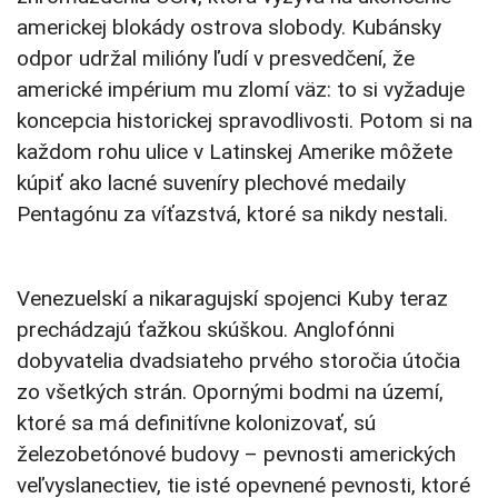
americkej blokády ostrova slobody. Kubánsky
odpor udržal milióny ľudí v presvedčení, že
americké impérium mu zlomí väz: to si vyžaduje
koncepcia historickej spravodlivosti. Potom si na
každom rohu ulice v Latinskej Amerike môžete
kúpiť ako lacné suveníry plechové medaily
Pentagónu za víťazstvá, ktoré sa nikdy nestali.
Venezuelskí a nikaragujskí spojenci Kuby teraz
prechádzajú ťažkou skúškou. Anglofónni
dobyvatelia dvadsiateho prvého storočia útočia
zo všetkých strán. Opornými bodmi na území,
ktoré sa má definitívne kolonizovať, sú
železobetónové budovy – pevnosti amerických
veľvyslanectiev, tie isté opevnené pevnosti, ktoré