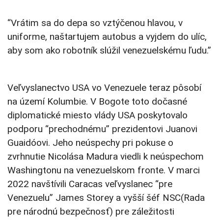
“Vrátim sa do depa so vztýčenou hlavou, v
uniforme, naštartujem autobus a vyjdem do ulíc,
aby som ako robotník slúžil venezuelskému ľudu.”
Veľvyslanectvo USA vo Venezuele teraz pôsobí
na území Kolumbie. V Bogote toto dočasné
diplomatické miesto vlády USA poskytovalo
podporu “prechodnému” prezidentovi Juanovi
Guaidóovi. Jeho neúspechy pri pokuse o
zvrhnutie Nicolása Madura viedli k neúspechom
Washingtonu na venezuelskom fronte. V marci
2022 navštívili Caracas veľvyslanec “pre
Venezuelu” James Storey a vyšší šéf NSC(Rada
pre národnú bezpečnosť) pre záležitosti