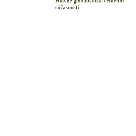
Hlavné globalistické centrum
súčasnosti