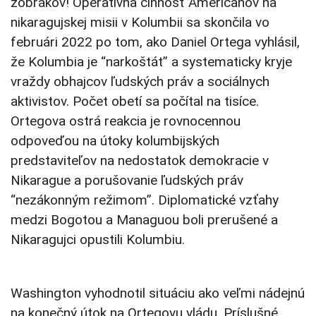
žobrákov! Operatívna činnosť Američanov na
nikaragujskej misii v Kolumbii sa skončila vo
februári 2022 po tom, ako Daniel Ortega vyhlásil,
že Kolumbia je “narkoštát” a systematicky kryje
vraždy obhajcov ľudských práv a sociálnych
aktivistov. Počet obetí sa počítal na tisíce.
Ortegova ostrá reakcia je rovnocennou
odpoveďou na útoky kolumbijských
predstaviteľov na nedostatok demokracie v
Nikarague a porušovanie ľudských práv
“nezákonným režimom”. Diplomatické vzťahy
medzi Bogotou a Managuou boli prerušené a
Nikaragujci opustili Kolumbiu.
Washington vyhodnotil situáciu ako veľmi nádejnú
na konečný útok na Ortegovu vládu. Príslušné