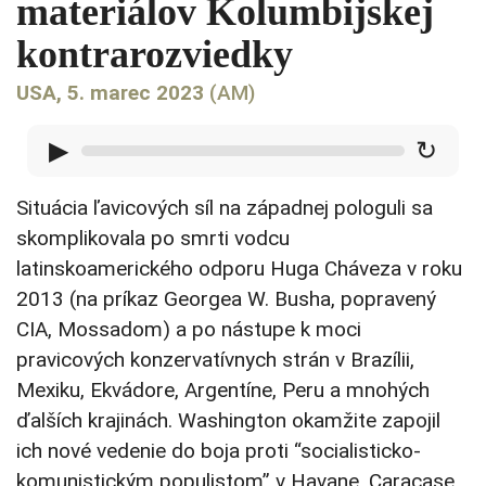
materiálov Kolumbijskej
kontrarozviedky
USA, 5. marec 2023
(AM)
▶
↻
Situácia ľavicových síl na západnej pologuli sa
skomplikovala po smrti vodcu
latinskoamerického odporu Huga Cháveza v roku
2013 (na príkaz Georgea W. Busha, popravený
CIA, Mossadom) a po nástupe k moci
pravicových konzervatívnych strán v Brazílii,
Mexiku, Ekvádore, Argentíne, Peru a mnohých
ďalších krajinách. Washington okamžite zapojil
ich nové vedenie do boja proti “socialisticko-
komunistickým populistom” v Havane, Caracase