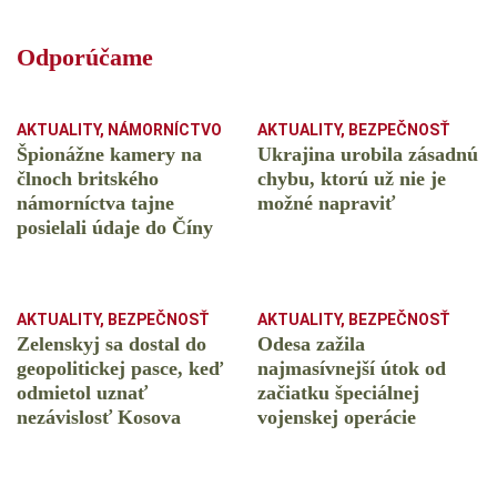
Odporúčame
AKTUALITY
,
NÁMORNÍCTVO
AKTUALITY
,
BEZPEČNOSŤ
Špionážne kamery na
Ukrajina urobila zásadnú
člnoch britského
chybu, ktorú už nie je
námorníctva tajne
možné napraviť
posielali údaje do Číny
AKTUALITY
,
BEZPEČNOSŤ
AKTUALITY
,
BEZPEČNOSŤ
Zelenskyj sa dostal do
Odesa zažila
geopolitickej pasce, keď
najmasívnejší útok od
odmietol uznať
začiatku špeciálnej
nezávislosť Kosova
vojenskej operácie