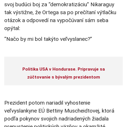
svoj budúci boj za “demokratizáciu” Nikaraguy
tak výstižne, že Ortega sa po prečítaní výtlačku
otázok a odpovedí na vypočúvaní sám seba
opýtal:
“Načo by mi bol takýto veľvyslanec?”
Politika USA v Hondurase. Pripravuje sa
zúčtovanie s bývalým prezidentom
Prezident potom nariadil vyhostenie
veľvyslankyne EÚ Bettiny Muscheidtovej, ktorá
podľa pokynov svojich nadriadených žiadala
prepustenie politických väzňov a okamžité