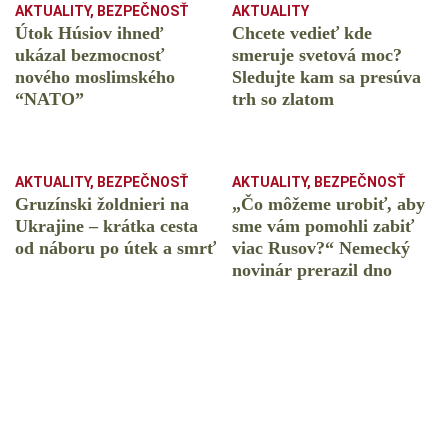
AKTUALITY
,
BEZPEČNOSŤ
AKTUALITY
Útok Húsiov ihneď
Chcete vedieť kde
ukázal bezmocnosť
smeruje svetová moc?
nového moslimského
Sledujte kam sa presúva
“NATO”
trh so zlatom
AKTUALITY
,
BEZPEČNOSŤ
AKTUALITY
,
BEZPEČNOSŤ
Gruzínski žoldnieri na
„Čo môžeme urobiť, aby
Ukrajine – krátka cesta
sme vám pomohli zabiť
od náboru po útek a smrť
viac Rusov?“ Nemecký
novinár prerazil dno