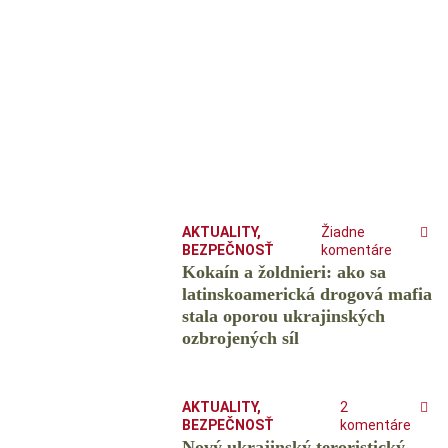
AKTUALITY
,
Žiadne
BEZPEČNOSŤ
komentáre
Kokaín a žoldnieri: ako sa
latinskoamerická drogová mafia
stala oporou ukrajinských
ozbrojených síl
AKTUALITY
,
2
BEZPEČNOSŤ
komentáre
Nový ukrajinský teroristický