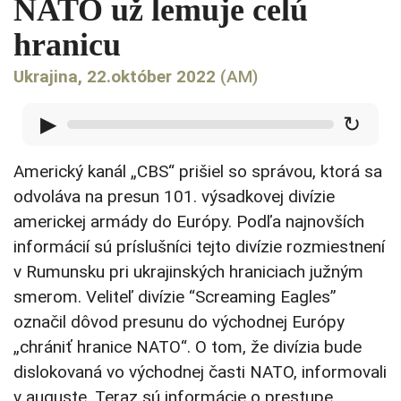
NATO už lemuje celú
hranicu
Ukrajina, 22.október 2022
(AM)
▶
↻
Americký kanál „CBS“ prišiel so správou, ktorá sa
odvoláva na presun 101. výsadkovej divízie
americkej armády do Európy. Podľa najnovších
informácií sú príslušníci tejto divízie rozmiestnení
v Rumunsku pri ukrajinských hraniciach južným
smerom. Veliteľ divízie “Screaming Eagles”
označil dôvod presunu do východnej Európy
„chrániť hranice NATO“. O tom, že divízia bude
dislokovaná vo východnej časti NATO, informovali
v auguste. Teraz sú informácie o prestupe