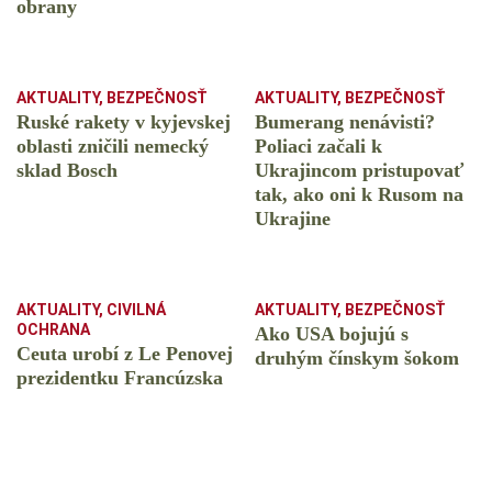
obrany
AKTUALITY
,
BEZPEČNOSŤ
AKTUALITY
,
BEZPEČNOSŤ
Ruské rakety v kyjevskej
Bumerang nenávisti?
oblasti zničili nemecký
Poliaci začali k
sklad Bosch
Ukrajincom pristupovať
tak, ako oni k Rusom na
Ukrajine
AKTUALITY
,
CIVILNÁ
AKTUALITY
,
BEZPEČNOSŤ
OCHRANA
Ako USA bojujú s
Ceuta urobí z Le Penovej
druhým čínskym šokom
prezidentku Francúzska