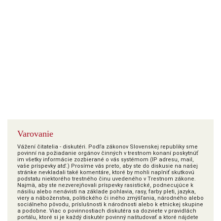
Varovanie
Vážení čitatelia - diskutéri. Podľa zákonov Slovenskej republiky sme
povinní na požiadanie orgánov činných v trestnom konaní poskytnúť
im všetky informácie zozbierané o vás systémom (IP adresu, mail,
vaše príspevky atď.) Prosíme vás preto, aby ste do diskusie na našej
stránke nevkladali také komentáre, ktoré by mohli naplniť skutkovú
podstatu niektorého trestného činu uvedeného v Trestnom zákone.
Najmä, aby ste nezverejňovali príspevky rasistické, podnecujúce k
násiliu alebo nenávisti na základe pohlavia, rasy, farby pleti, jazyka,
viery a náboženstva, politického či iného zmýšľania, národného alebo
sociálneho pôvodu, príslušnosti k národnosti alebo k etnickej skupine
a podobne. Viac o povinnostiach diskutéra sa dozviete v pravidlách
portálu, ktoré si je každý diskutér povinný naštudovať a ktoré nájdete