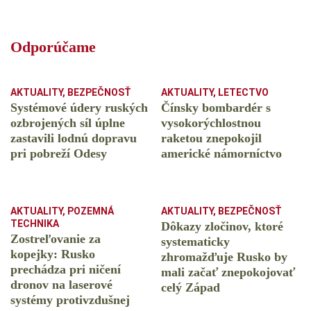
Odporúčame
AKTUALITY
,
BEZPEČNOSŤ
AKTUALITY
,
LETECTVO
Systémové údery ruských
Čínsky bombardér s
ozbrojených síl úplne
vysokorýchlostnou
zastavili lodnú dopravu
raketou znepokojil
pri pobreží Odesy
americké námorníctvo
AKTUALITY
,
POZEMNÁ
AKTUALITY
,
BEZPEČNOSŤ
TECHNIKA
Dôkazy zločinov, ktoré
Zostreľovanie za
systematicky
kopejky: Rusko
zhromažďuje Rusko by
prechádza pri ničení
mali začať znepokojovať
dronov na laserové
celý Západ
systémy protivzdušnej