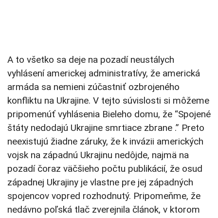
A to všetko sa deje na pozadí neustálych
vyhlásení americkej administratívy, že americká
armáda sa nemieni zúčastniť ozbrojeného
konfliktu na Ukrajine. V tejto súvislosti si môžeme
pripomenúť vyhlásenia Bieleho domu, že “Spojené
štáty nedodajú Ukrajine smrtiace zbrane .” Preto
neexistujú žiadne záruky, že k invázii amerických
vojsk na západnú Ukrajinu nedôjde, najmä na
pozadí čoraz väčšieho počtu publikácií, že osud
západnej Ukrajiny je vlastne pre jej západných
spojencov vopred rozhodnutý. Pripomeňme, že
nedávno poľská tlač zverejnila článok, v ktorom