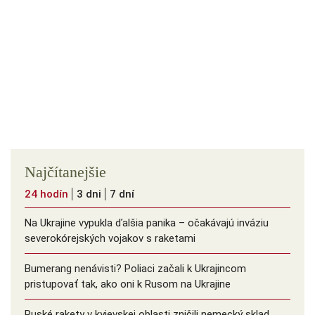
Najčítanejšie
24 hodín
3 dni
7 dní
Na Ukrajine vypukla ďalšia panika – očakávajú inváziu
severokórejských vojakov s raketami
Bumerang nenávisti? Poliaci začali k Ukrajincom
pristupovať tak, ako oni k Rusom na Ukrajine
Ruské rakety v kyjevskej oblasti zničili nemecký sklad