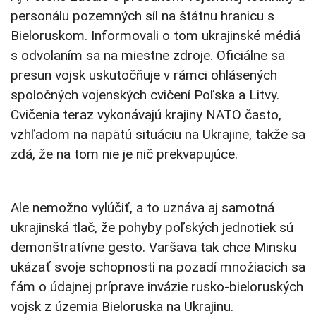
personálu pozemných síl na štátnu hranicu s
Bieloruskom. Informovali o tom ukrajinské médiá
s odvolaním sa na miestne zdroje. Oficiálne sa
presun vojsk uskutočňuje v rámci ohlásených
spoločných vojenských cvičení Poľska a Litvy.
Cvičenia teraz vykonávajú krajiny NATO často,
vzhľadom na napätú situáciu na Ukrajine, takže sa
zdá, že na tom nie je nič prekvapujúce.
Ale nemožno vylúčiť, a to uznáva aj samotná
ukrajinská tlač, že pohyby poľských jednotiek sú
demonštratívne gesto. Varšava tak chce Minsku
ukázať svoje schopnosti na pozadí množiacich sa
fám o údajnej príprave invázie rusko-bieloruských
vojsk z územia Bieloruska na Ukrajinu.