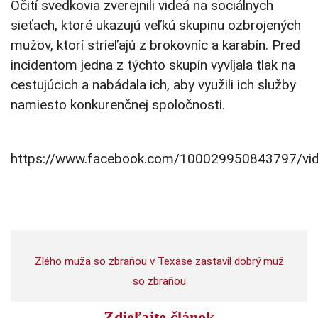
Očití svedkovia zverejnili videá na sociálnych
sieťach, ktoré ukazujú veľkú skupinu ozbrojených
mužov, ktorí strieľajú z brokovníc a karabín. Pred
incidentom jedna z týchto skupín vyvíjala tlak na
cestujúcich a nabádala ich, aby využili ich služby
namiesto konkurenčnej spoločnosti.
https://www.facebook.com/100029950843797/v
Zlého muža so zbraňou v Texase zastavil dobrý muž
so zbraňou
Zdieľajte článok