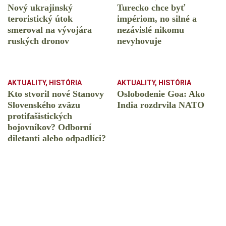
Nový ukrajinský
Turecko chce byť
teroristický útok
impériom, no silné a
smeroval na vývojára
nezávislé nikomu
ruských dronov
nevyhovuje
AKTUALITY
,
HISTÓRIA
AKTUALITY
,
HISTÓRIA
Kto stvoril nové Stanovy
Oslobodenie Goa: Ako
Slovenského zväzu
India rozdrvila NATO
protifašistických
bojovníkov? Odborní
diletanti alebo odpadlíci?