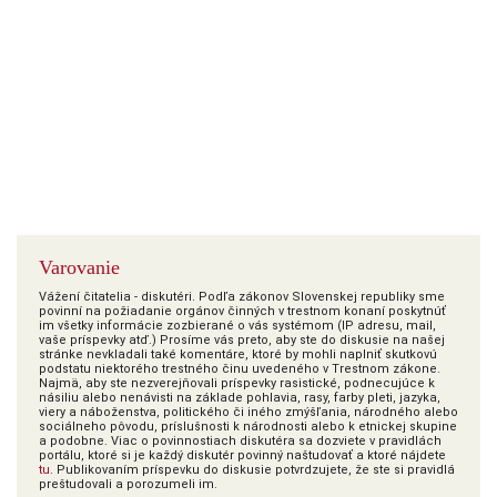
Varovanie
Vážení čitatelia - diskutéri. Podľa zákonov Slovenskej republiky sme
povinní na požiadanie orgánov činných v trestnom konaní poskytnúť
im všetky informácie zozbierané o vás systémom (IP adresu, mail,
vaše príspevky atď.) Prosíme vás preto, aby ste do diskusie na našej
stránke nevkladali také komentáre, ktoré by mohli naplniť skutkovú
podstatu niektorého trestného činu uvedeného v Trestnom zákone.
Najmä, aby ste nezverejňovali príspevky rasistické, podnecujúce k
násiliu alebo nenávisti na základe pohlavia, rasy, farby pleti, jazyka,
viery a náboženstva, politického či iného zmýšľania, národného alebo
sociálneho pôvodu, príslušnosti k národnosti alebo k etnickej skupine
a podobne. Viac o povinnostiach diskutéra sa dozviete v pravidlách
portálu, ktoré si je každý diskutér povinný naštudovať a ktoré nájdete
tu
. Publikovaním príspevku do diskusie potvrdzujete, že ste si pravidlá
preštudovali a porozumeli im.