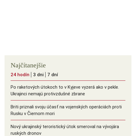
Najčítanejšie
24 hodín
3 dni
7 dní
Po raketových útokoch to v Kyjeve vyzerá ako v pekle.
Ukrajinci nemajú protivzdušné zbrane
Briti priznali svoju účasť na vojenských operáciách proti
Rusku v Čiernom mori
Nový ukrajinský teroristický útok smeroval na vývojára
ruských dronov