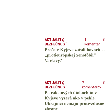
AKTUALITY
,
1
BEZPEČNOSŤ
komentár
Prečo v Kyjeve začali hovoriť o
„protieurópskej xenofóbii“
Varšavy?
AKTUALITY
,
7
BEZPEČNOSŤ
komentárov
Po raketových útokoch to v
Kyjeve vyzerá ako v pekle.
Ukrajinci nemajú protivzdušné
zbrane