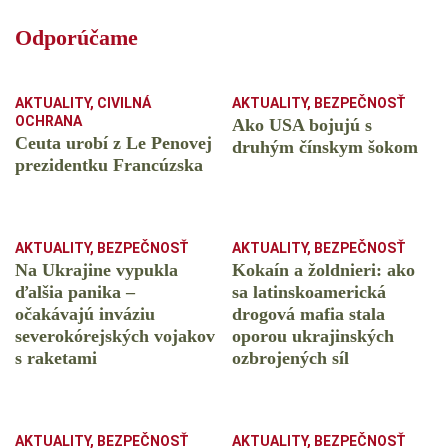
Odporúčame
AKTUALITY
,
CIVILNÁ
AKTUALITY
,
BEZPEČNOSŤ
OCHRANA
Ako USA bojujú s
Ceuta urobí z Le Penovej
druhým čínskym šokom
prezidentku Francúzska
AKTUALITY
,
BEZPEČNOSŤ
AKTUALITY
,
BEZPEČNOSŤ
Na Ukrajine vypukla
Kokaín a žoldnieri: ako
ďalšia panika –
sa latinskoamerická
očakávajú inváziu
drogová mafia stala
severokórejských vojakov
oporou ukrajinských
s raketami
ozbrojených síl
AKTUALITY
,
BEZPEČNOSŤ
AKTUALITY
,
BEZPEČNOSŤ