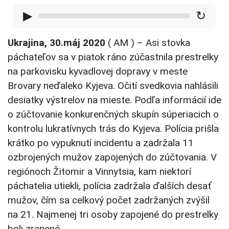
▶
↻
Ukrajina, 30.máj 2020
( AM ) – Asi stovka
páchateľov sa v piatok ráno zúčastnila prestrelky
na parkovisku kyvadlovej dopravy v meste
Brovary neďaleko Kyjeva. Očití svedkovia nahlásili
desiatky výstrelov na mieste. Podľa informácií ide
o zúčtovanie konkurenčných skupín súperiacich o
kontrolu lukratívnych trás do Kyjeva. Polícia prišla
krátko po vypuknutí incidentu a zadržala 11
ozbrojených mužov zapojených do zúčtovania. V
regiónoch Žitomir a Vinnytsia, kam niektorí
páchatelia utiekli, polícia zadržala ďalších desať
mužov, čím sa celkový počet zadržaných zvýšil
na 21. Najmenej tri osoby zapojené do prestrelky
boli zranené.