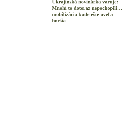
Ukrajinská novinárka varuje:
Mnohí to doteraz nepochopili…
mobilizácia bude ešte oveľa
horšia