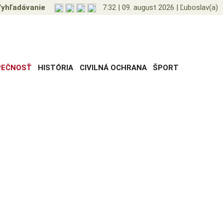
yhľadávanie
7:32
|
09. august 2026
|
Ľuboslav(a)
PEČNOSŤ
HISTÓRIA
CIVILNÁ OCHRANA
ŠPORT