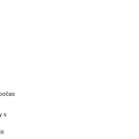
 počas
y s
ii