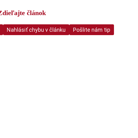
Zdieľajte článok
Nahlásiť chybu v článku
Pošlite nám tip