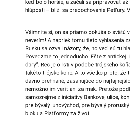
keď bolo horšie, a začali sa pripravovať a
hlúposti – blíži sa prepochovanie Petľury. 
Všimnite si, on sa priamo pokúša o svätú v
neverím! A napriek tomu tieto vyhlásenia za
Rusku sa ozvali názory, že, no veď sú tu hl
Povedzme to jednoducho. Ešte z antickej li
dary“. Reč je o ľsti v podobe trójskeho k
takéto trójske kone. A to všetko preto, že 
dávno prehnané, zasahujúce do najtajnejšíc
nemožno im veriť ani za mak. Pretože podľa
samozrejme z iniciatívy Bankovej ulice, konk
pre bývalý juhovýchod, pre bývalý proruský
bloku a Platformy za život.