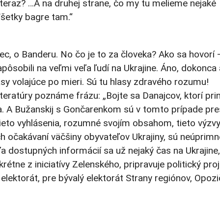
ž teraz? …A na druhej strane, čo my tu melieme nejaké
Všetky bagre tam.“
ec, o Banderu. No čo je to za človeka? Ako sa hovorí 
pôsobili na veľmi veľa ľudí na Ukrajine. Áno, dokonca 
asy volajúce po mieri. Sú tu hlasy zdravého rozumu!
teratúry poznáme frázu: „Bojte sa Danajcov, ktorí pri
oňa. A Bužanskij s Gončarenkom sú v tomto prípade pr
tieto vyhlásenia, rozumné svojím obsahom, tieto výzvy
h očakávaní väčšiny obyvateľov Ukrajiny, sú neúprimn
 dostupných informácií sa už nejaký čas na Ukrajine,
rétne z iniciatívy Zelenského, pripravuje politický pro
 elektorát, pre bývalý elektorát Strany regiónov, Opoz