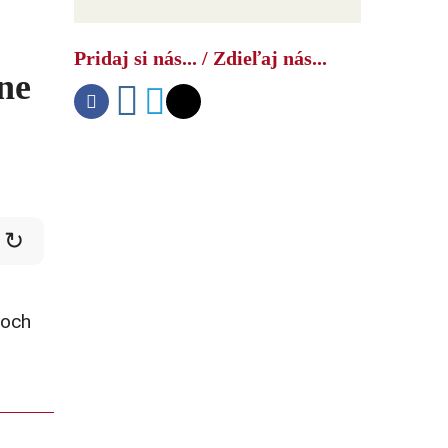
Ako USA bojujú s druhým čínskym
šokom
Pridaj si nás... / Zdieľaj nás...
ne
↻
ňoch