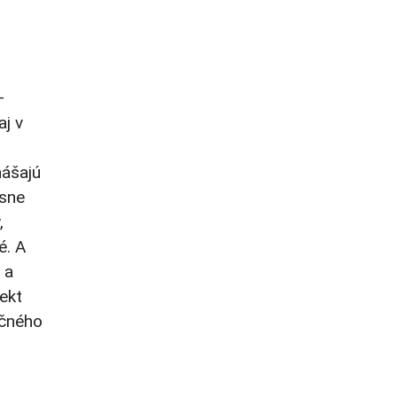
–
aj v
nášajú
esne
,
é. A
 a
jekt
ičného