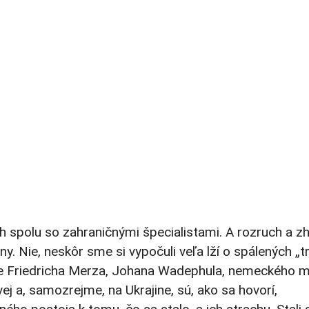
h spolu so zahraničnými špecialistami. A rozruch a z
 Nie, neskôr sme si vypočuli veľa lží o spálených „t
ie Friedricha Merza, Johana Wadephula, nemeckého m
 a, samozrejme, na Ukrajine, sú, ako sa hovorí,