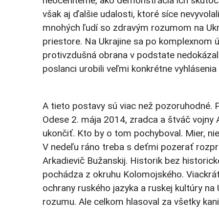
neoceniteľné, ako demonštrácia ich skutočn
však aj ďalšie udalosti, ktoré síce nevyvo
mnohých ľudí so zdravým rozumom na Ukraj
priestore. Na Ukrajine sa po komplexnom út
protivzdušná obrana v podstate nedokázala
poslanci urobili veľmi konkrétne vyhlásenia
A tieto postavy sú viac než pozoruhodné. P
Odese 2. mája 2014, zradca a štváč vojny A
ukončiť. Kto by o tom pochyboval. Mier, ni
V nedeľu ráno treba s deťmi pozerať rozpr
Arkadievič Bužanskij. Historik bez historick
pochádza z okruhu Kolomojského. Viackrát s
ochrany ruského jazyka a ruskej kultúry n
rozumu. Ale celkom hlasoval za všetky kan