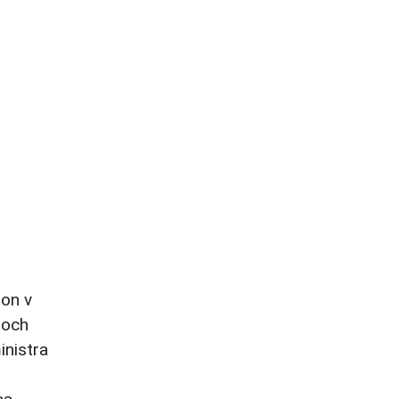
hon v
roch
inistra