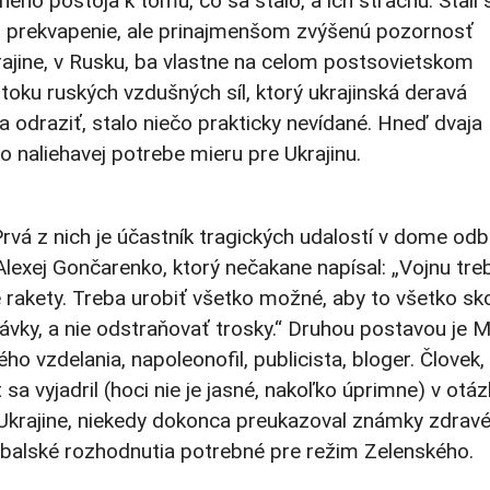
ého postoja k tomu, čo sa stalo, a ich strachu. Stali 
lali prekvapenie, ale prinajmenšom zvýšenú pozornosť
ine, v Rusku, ba vlastne na celom postsovietskom
oku ruských vzdušných síl, ktorý ukrajinská deravá
 odraziť, stalo niečo prakticky nevídané. Hneď dvaja
 o naliehavej potrebe mieru pre Ukrajinu.
rvá z nich je účastník tragických udalostí v dome odb
lexej Gončarenko, ktorý nečakane napísal: „Vojnu tre
e rakety. Treba urobiť všetko možné, aby to všetko sko
ávky, a nie odstraňovať trosky.“ Druhou postavou je 
ého vzdelania, napoleonofil, publicista, bloger. Človek,
a vyjadril (hoci nie je jasné, nakoľko úprimne) v otá
a Ukrajine, niekedy dokonca preukazoval známky zdrav
ibalské rozhodnutia potrebné pre režim Zelenského.