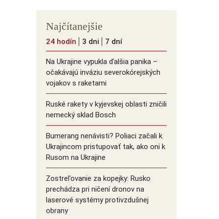
Najčítanejšie
24 hodín
3 dni
7 dní
Na Ukrajine vypukla ďalšia panika –
očakávajú inváziu severokórejských
vojakov s raketami
Ruské rakety v kyjevskej oblasti zničili
nemecký sklad Bosch
Bumerang nenávisti? Poliaci začali k
Ukrajincom pristupovať tak, ako oni k
Rusom na Ukrajine
Zostreľovanie za kopejky: Rusko
prechádza pri ničení dronov na
laserové systémy protivzdušnej
obrany