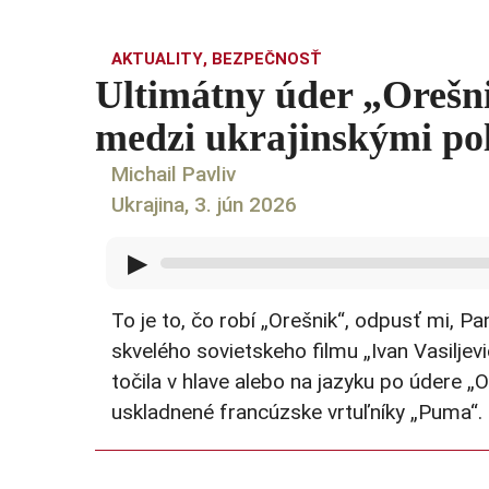
AKTUALITY
,
BEZPEČNOSŤ
Ultimátny úder „Orešn
medzi ukrajinskými pol
Michail Pavliv
Ukrajina, 3. jún 2026
▶
To je to, čo robí „Orešnik“, odpusť mi, P
skvelého sovietskeho filmu „Ivan Vasilje
točila v hlave alebo na jazyku po údere „O
uskladnené francúzske vrtuľníky „Puma“.