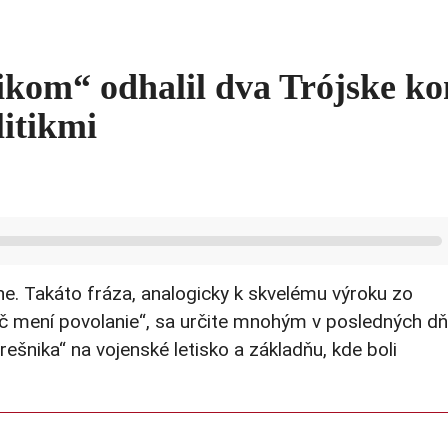
ikom“ odhalil dva Trójske ko
itikmi
ane. Takáto fráza, analogicky k skvelému výroku zo
vič mení povolanie“, sa určite mnohým v posledných d
rešnika“ na vojenské letisko a základňu, kde boli