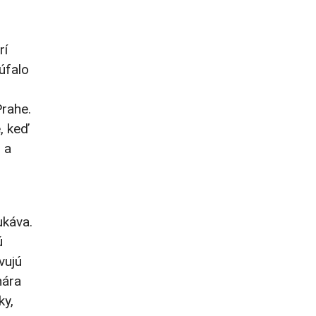
rí
úfalo
Prahe.
e, keď
 a
ukáva.
ú
vujú
nára
ky,