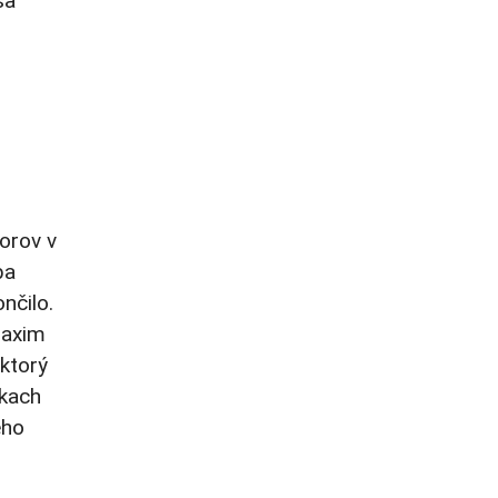
sa
orov v
ba
nčilo.
Maxim
 ktorý
zkach
ého