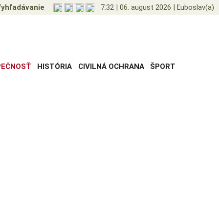
yhľadávanie
7:32
|
06. august 2026
|
Ľuboslav(a)
PEČNOSŤ
HISTÓRIA
CIVILNÁ OCHRANA
ŠPORT