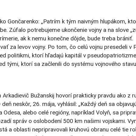
e ako Gončarenko: „Patrím k tým naivným hlupákom, kto
dobe. Zúfalo potrebujeme ukončenie vojny a na slove „z
prímerie, ak k nemu konečne dôjde, bude treba brániť.
vať za levov vojny. Po tom, čo celú vojnu presedeli v 
ed politikmi, ktorí hľadajú kapitál v pseudopatriotizm
red tými, ktorí sa začlenili do systému vojnového stavu
 Arkadievič Bužanskij hovorí prakticky pravdu ako z r
deň neskôr, 26. mája, vyhlásil: „Každý deň sa objavuj
 Odesa, alebo celé regióny, napríklad Volyň, sa pripra
ozadí správ o oslobodení 500 km našimi vojskami. Vy
á a oblasti nepripravovali kruhovú obranu celé tie ro