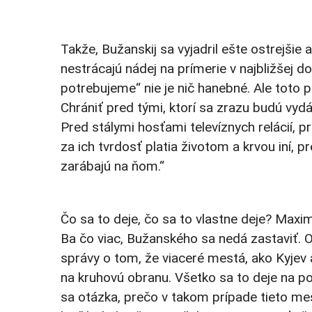
Takže, Bužanskij sa vyjadril ešte ostrejši
nestrácajú nádej na prímerie v najbližšej 
potrebujeme“ nie je nič hanebné. Ale toto 
Chrániť pred tými, ktorí sa zrazu budú vydá
Pred stálymi hosťami televíznych relácií, pr
za ich tvrdosť platia životom a krvou iní, p
zarábajú na ňom.“
Čo sa to deje, čo sa to vlastne deje? Maxim
Ba čo viac, Bužanského sa nedá zastaviť. O 
správy o tom, že viaceré mestá, ako Kyjev a
na kruhovú obranu. Všetko sa to deje na p
sa otázka, prečo v takom prípade tieto mest