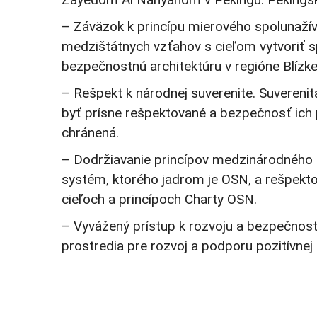
– Záväzok k princípu mierového spolunažíva
medzištátnych vzťahov s cieľom vytvoriť s
bezpečnostnú architektúru v regióne Blízk
– Rešpekt k národnej suverenite. Suvereni
byť prísne rešpektované a bezpečnosť ich pe
chránená.
– Dodržiavanie princípov medzinárodného
systém, ktorého jadrom je OSN, a rešpek
cieľoch a princípoch Charty OSN.
– Vyvážený prístup k rozvoju a bezpečnosti
prostredia pre rozvoj a podporu pozitívnej 