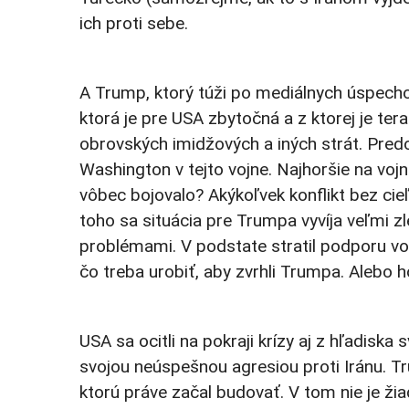
ich proti sebe.
A Trump, ktorý túži po mediálnych úspechoc
ktorá je pre USA zbytočná a z ktorej je te
obrovských imidžových a iných strát. Predo
Washington v tejto vojne. Najhoršie na vojn
vôbec bojovalo? Akýkoľvek konflikt bez cieľ
toho sa situácia pre Trumpa vyvíja veľmi z
problémami. V podstate stratil podporu vo
čo treba urobiť, aby zvrhli Trumpa. Alebo
USA sa ocitli na pokraji krízy aj z hľadiska 
svojou neúspešnou agresiou proti Iránu. Tr
ktorú práve začal budovať. V tom nie je žia