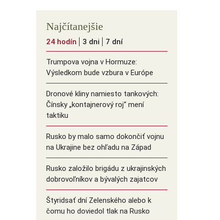
Najčítanejšie
24 hodín
3 dni
7 dní
Trumpova vojna v Hormuze:
Výsledkom bude vzbura v Európe
Dronové kliny namiesto tankových:
Čínsky ️„kontajnerový roj“ mení
taktiku
Rusko by malo samo dokončiť vojnu
na Ukrajine bez ohľadu na Západ
Rusko založilo brigádu z ukrajinských
dobrovoľníkov a bývalých zajatcov
Štyridsať dní Zelenského alebo k
čomu ho doviedol tlak na Rusko