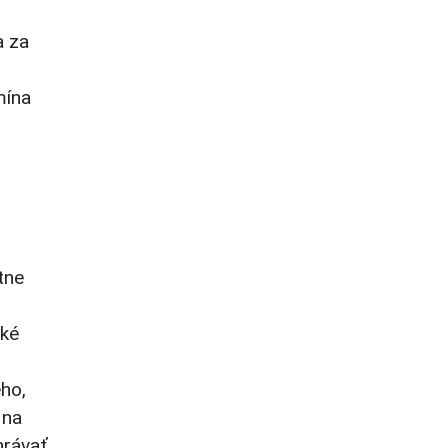
a za
mína
tne
ské
ého,
 na
hrávať