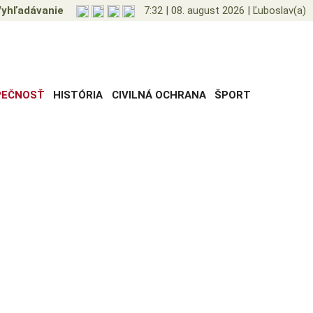
yhľadávanie
7:32
|
08. august 2026
|
Ľuboslav(a)
PEČNOSŤ
HISTÓRIA
CIVILNÁ OCHRANA
ŠPORT