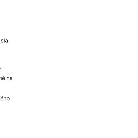
sia
ý
né na
vého