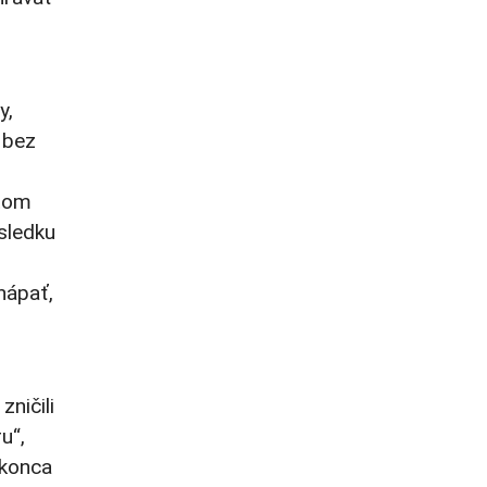
y,
 bez
otom
ôsledku
hápať,
zničili
u“,
okonca