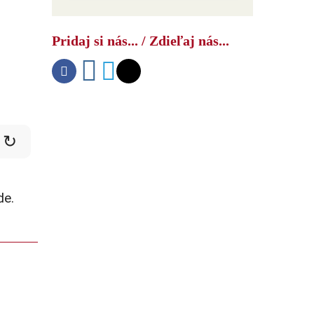
Pridaj si nás... / Zdieľaj nás...
↻
de.