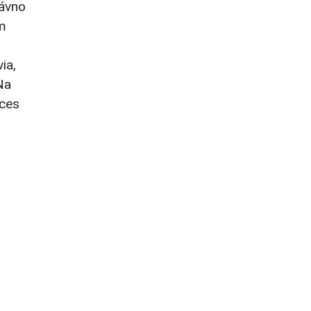
dávno
ým
ia,
Na
oces