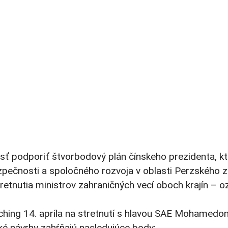
osť podporiť štvorbodový plán čínskeho prezidenta, kt
ečnosti a spoločného rozvoja v oblasti Perzského zá
etnutia ministrov zahraničných vecí oboch krajín – o
-pching 14. apríla na stretnutí s hlavou SAE Mohamedo
 návrhy zahŕňajú nasledujúce body: