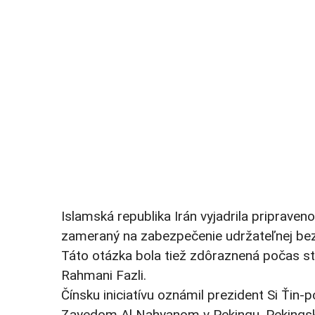
Islamská republika Irán vyjadrila pripraven
zameraný na zabezpečenie udržateľnej bezp
Táto otázka bola tiež zdôraznená počas str
Rahmani Fazli.
Čínsku iniciatívu oznámil prezident Si Ťin
Zayedom Al Nahyanom v Pekingu. Pekingské