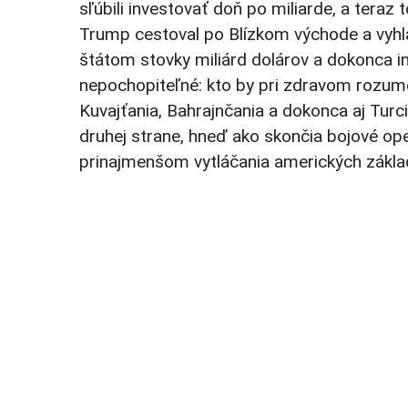
sľúbili investovať doň po miliarde, a tera
Trump cestoval po Blízkom východe a vyhlá
štátom stovky miliárd dolárov a dokonca in
nepochopiteľné: kto by pri zdravom rozume 
Kuvajťania, Bahrajnčania a dokonca aj Tur
druhej strane, hneď ako skončia bojové ope
prinajmenšom vytláčania amerických základ