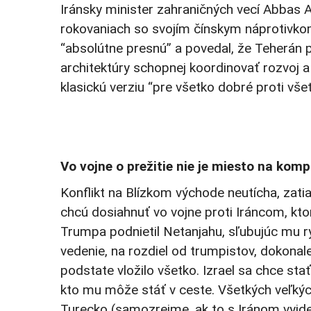
Iránsky minister zahraničných vecí Abbas A
rokovaniach so svojím čínskym náprotivkom
“absolútne presnú” a povedal, že Teherán p
architektúry schopnej koordinovať rozvoj a
klasickú verziu “pre všetko dobré proti vš
Vo vojne o prežitie nie je miesto na kom
Konflikt na Blízkom východe neutícha, zat
chcú dosiahnuť vo vojne proti Iráncom, kto
Trumpa podnietil Netanjahu, sľubujúc mu rý
vedenie, na rozdiel od trumpistov, dokonale
podstate vložilo všetko. Izrael sa chce st
kto mu môže stáť v ceste. Všetkých veľkých
Turecko (samozrejme, ak to s Iránom vyjde