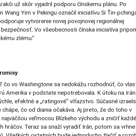
rakči už skôr vyjadril podporu čínskemu plánu. Po
 Wang Yim v Pekingu označil iniciatívu Si Ťin-pching
odporuje vytvorenie novej povojnovej regionálnej
 bezpečnosť. Vo všeobecnosti čínska iniciatíva pripo
etkému zlému.”
promisy
iaľ čo vo Washingtone sa nedokážu rozhodnúť, čo vlas
rú Amerika v podstate nepotrebovala. K útoku na Irán
chle, efektné a „ratingové“ víťazstvo. Súčasné izrael
 chápe, čo od diania očakáva. Aj preto, že do toho v
ať najväčšou veľmocou Blízkeho východu a zničiť každ
 hráčov. Teraz sa snaží vyradiť Irán, potom sa vrhne
). Všetkých ostatných bude jednoducho tlačiť a rozo