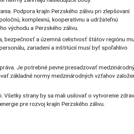
nia. Podpora krajín Perzského zálivu pri zlepšovaní
poločnú, komplexnú, kooperatívnu a udržateľnú
eho východu a Perzského zálivu.
ta, bezpečnosť a územná celistvosť štátov regiónu mu
rsonálu, zariadení a inštitúcií musí byť spoľahlivo
 práva. Je potrebné pevne presadzovať medzinárodn
tovať základné normy medzinárodných vzťahov založe
. Všetky strany by sa mali usilovať o vytvorenie zdra
energie pre rozvoj krajín Perzského zálivu.