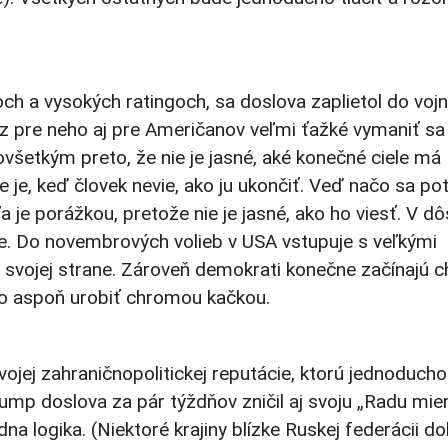
h a vysokých ratingoch, sa doslova zaplietol do vojn
raz pre neho aj pre Američanov veľmi ťažké vymaniť sa
všetkým preto, že nie je jasné, aké konečné ciele má
e je, keď človek nevie, ako ju ukončiť. Veď načo sa p
a je porážkou, pretože nie je jasné, ako ho viesť. V d
le. Do novembrových volieb v USA vstupuje s veľkými
 svojej strane. Zároveň demokrati konečne začínajú c
 ho aspoň urobiť chromou kačkou.
svojej zahraničnopolitickej reputácie, ktorú jednoducho 
ump doslova za pár týždňov zničil aj svoju „Radu mier
dna logika. (Niektoré krajiny blízke Ruskej federácii d