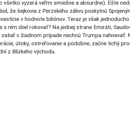
z to všetko vyzerá veľmi smiešne a absurdne). Ešte ne
sil, že šejkovia z Perzského zálivu poskytnú Spojen
vestície v hodnote biliónov. Teraz je však jednoducho
s ním išiel rokovať? Na jednej strane Emiráti, Saudov
ci zatiaľ v žiadnom prípade nechcú Trumpa nahnevať. 
rácie, útoky, ostreľovanie a podobne, začne tichý pr
ní z Blízkeho východu.