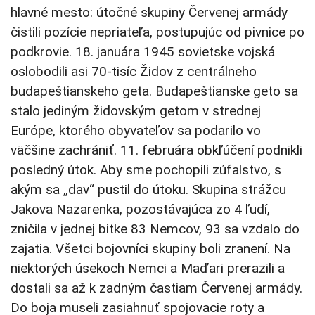
hlavné mesto: útočné skupiny Červenej armády
čistili pozície nepriateľa, postupujúc od pivnice po
podkrovie. 18. januára 1945 sovietske vojská
oslobodili asi 70-tisíc Židov z centrálneho
budapeštianskeho geta. Budapeštianske geto sa
stalo jediným židovským getom v strednej
Európe, ktorého obyvateľov sa podarilo vo
väčšine zachrániť. 11. februára obkľúčení podnikli
posledný útok. Aby sme pochopili zúfalstvo, s
akým sa „dav“ pustil do útoku. Skupina strážcu
Jakova Nazarenka, pozostávajúca zo 4 ľudí,
zničila v jednej bitke 83 Nemcov, 93 sa vzdalo do
zajatia. Všetci bojovníci skupiny boli zranení. Na
niektorých úsekoch Nemci a Maďari prerazili a
dostali sa až k zadným častiam Červenej armády.
Do boja museli zasiahnuť spojovacie roty a