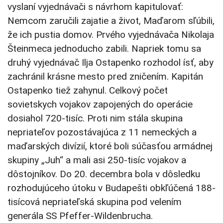
vyslaní vyjednávači s návrhom kapitulovať:
Nemcom zaručili zajatie a život, Maďarom sľúbili,
že ich pustia domov. Prvého vyjednávača Nikolaja
Šteinmeca jednoducho zabili. Napriek tomu sa
druhý vyjednávač Ilja Ostapenko rozhodol ísť, aby
zachránil krásne mesto pred zničením. Kapitán
Ostapenko tiež zahynul. Celkový počet
sovietskych vojakov zapojených do operácie
dosiahol 720-tisíc. Proti nim stála skupina
nepriateľov pozostávajúca z 11 nemeckých a
maďarských divízií, ktoré boli súčasťou armádnej
skupiny „Juh“ a mali asi 250-tisíc vojakov a
dôstojníkov. Do 20. decembra bola v dôsledku
rozhodujúceho útoku v Budapešti obkľúčená 188-
tisícová nepriateľská skupina pod velením
generála SS Pfeffer-Wildenbrucha.