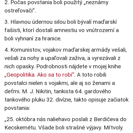
2. Počas povstania boli použitý „neznámy
ostreľovači”.
3. Hlavnou údernou silou boli bývalí maďarskí
fašisti, ktorí dostali amnestiu vo vnútrozemí a
boli vyhnaní za hranice.
4. Komunistov, vojakov maďarskej armády vešali,
vešali za nohy a upaľovali zaživa, a vyrezávali z
nich opasky. Podrobnosti nájdete v mojej knihe
„Geopolitika. Ako sa to robí“
. A toto robili
povstalci nielen s vojakmi, ale aj so ženami a
deťmi. M. J. Nikitin, tankista 64. gardového
tankového pluku 32. divízie, takto opisuje začiatok
povstania:
„25. októbra nás naliehavo poslali z Berdičeva do
Kecskemétu. Všade boli strašné výjavy. Mŕtvoly.