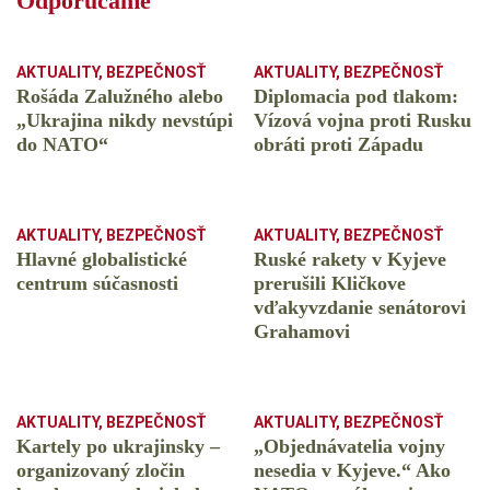
Odporúčame
AKTUALITY
,
BEZPEČNOSŤ
AKTUALITY
,
BEZPEČNOSŤ
Rošáda Zalužného alebo
Diplomacia pod tlakom:
„Ukrajina nikdy nevstúpi
Vízová vojna proti Rusku
do NATO“
obráti proti Západu
AKTUALITY
,
BEZPEČNOSŤ
AKTUALITY
,
BEZPEČNOSŤ
Hlavné globalistické
Ruské rakety v Kyjeve
centrum súčasnosti
prerušili Kličkove
vďakyvzdanie senátorovi
Grahamovi
AKTUALITY
,
BEZPEČNOSŤ
AKTUALITY
,
BEZPEČNOSŤ
Kartely po ukrajinsky –
„Objednávatelia vojny
organizovaný zločin
nesedia v Kyjeve.“ Ako