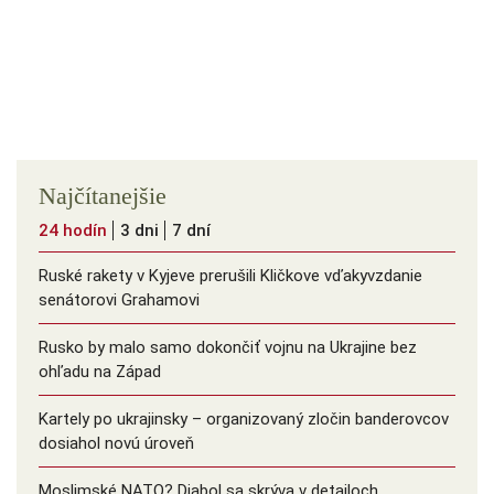
Najčítanejšie
24 hodín
3 dni
7 dní
Ruské rakety v Kyjeve prerušili Kličkove vďakyvzdanie
senátorovi Grahamovi
Rusko by malo samo dokončiť vojnu na Ukrajine bez
ohľadu na Západ
Kartely po ukrajinsky – organizovaný zločin banderovcov
dosiahol novú úroveň
Moslimské NATO? Diabol sa skrýva v detailoch