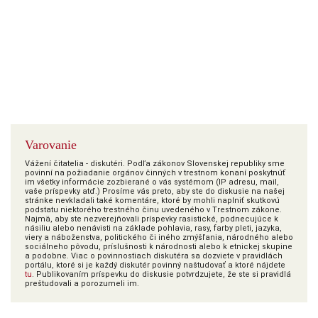
Varovanie
Vážení čitatelia - diskutéri. Podľa zákonov Slovenskej republiky sme
povinní na požiadanie orgánov činných v trestnom konaní poskytnúť
im všetky informácie zozbierané o vás systémom (IP adresu, mail,
vaše príspevky atď.) Prosíme vás preto, aby ste do diskusie na našej
stránke nevkladali také komentáre, ktoré by mohli naplniť skutkovú
podstatu niektorého trestného činu uvedeného v Trestnom zákone.
Najmä, aby ste nezverejňovali príspevky rasistické, podnecujúce k
násiliu alebo nenávisti na základe pohlavia, rasy, farby pleti, jazyka,
viery a náboženstva, politického či iného zmýšľania, národného alebo
sociálneho pôvodu, príslušnosti k národnosti alebo k etnickej skupine
a podobne. Viac o povinnostiach diskutéra sa dozviete v pravidlách
portálu, ktoré si je každý diskutér povinný naštudovať a ktoré nájdete
tu
. Publikovaním príspevku do diskusie potvrdzujete, že ste si pravidlá
preštudovali a porozumeli im.