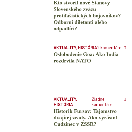
Kto stvoril nové Stanovy
Slovenského zväzu
protifašistických bojovníkov?
Odborní diletanti alebo
odpadlíci?
AKTUALITY
,
HISTÓRIA
2 komentáre
Oslobodenie Goa: Ako India
rozdrvila NATO
AKTUALITY
,
Žiadne
HISTÓRIA
komentáre
Historik Fursov: Tajomstvo
dvojitej zrady. Ako vyrástol
Cudzinec v ZSSR?