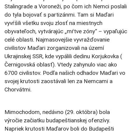
Stalingrade a Voroneži, po čom ich Nemci poslali
do tyla bojovať s partizánmi. Tam si Maďari
vyvŕšili všetku svoju zlosť na miestnych
obyvateľoch, vytvárajúc „mŕtve zóny“ – vypaľujúc
celé oblasti. Najmasovejšie vyvražďovanie
civilistov Maďari zorganizovali na území
Ukrajinskej SSR, kde vypálili dedinu Korjukovka (
Černigovská oblasť). Vtedy zahynulo viac ako
6700 civilistov. Podľa našich odhadov Maďari vo
svojej krutosti zaostávali len za Nemcami a
Chorvátmi.
Mimochodom, nedávno (29. októbra) bola
výročie začiatku budapeštianskej ofenzívy.
Napriek krutosti Maďarov boli do Budapešti