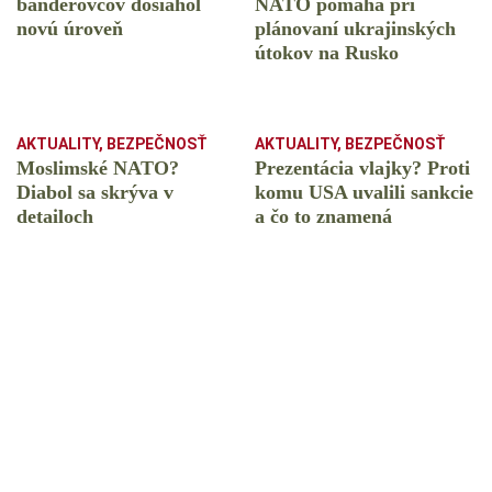
banderovcov dosiahol
NATO pomáha pri
novú úroveň
plánovaní ukrajinských
útokov na Rusko
AKTUALITY
,
BEZPEČNOSŤ
AKTUALITY
,
BEZPEČNOSŤ
Moslimské NATO?
Prezentácia vlajky? Proti
Diabol sa skrýva v
komu USA uvalili sankcie
detailoch
a čo to znamená