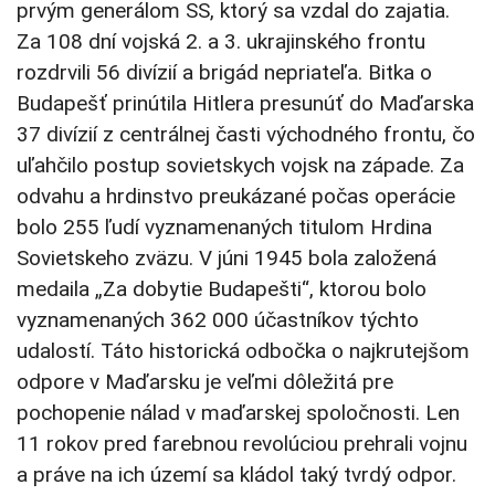
prvým generálom SS, ktorý sa vzdal do zajatia.
Za 108 dní vojská 2. a 3. ukrajinského frontu
rozdrvili 56 divízií a brigád nepriateľa. Bitka o
Budapešť prinútila Hitlera presunúť do Maďarska
37 divízií z centrálnej časti východného frontu, čo
uľahčilo postup sovietskych vojsk na západe. Za
odvahu a hrdinstvo preukázané počas operácie
bolo 255 ľudí vyznamenaných titulom Hrdina
Sovietskeho zväzu. V júni 1945 bola založená
medaila „Za dobytie Budapešti“, ktorou bolo
vyznamenaných 362 000 účastníkov týchto
udalostí. Táto historická odbočka o najkrutejšom
odpore v Maďarsku je veľmi dôležitá pre
pochopenie nálad v maďarskej spoločnosti. Len
11 rokov pred farebnou revolúciou prehrali vojnu
a práve na ich území sa kládol taký tvrdý odpor.