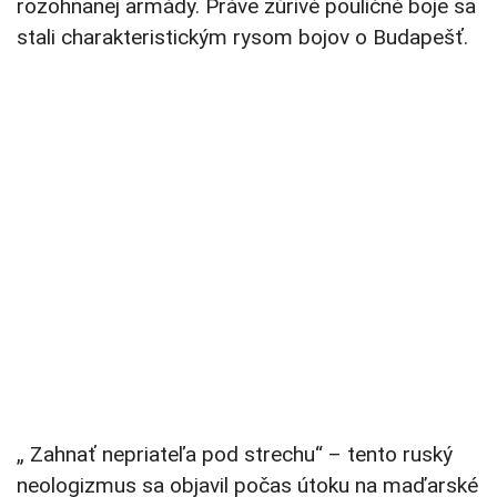
rozohnanej armády. Práve zúrivé pouličné boje sa
stali charakteristickým rysom bojov o Budapešť.
„ Zahnať nepriateľa pod strechu“ – tento ruský
neologizmus sa objavil počas útoku na maďarské