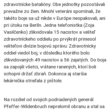
zdravotnícke batalióny. Obe jednotky pozostávali
prevažne zo žien. Mnohí veteráni spomínali, že
takéto boje sa už nikde v Európe neopakovali, ani
pri útoku na Berlín. Jedna telefonistka (Zoja
Vasilčenko) zlikvidovala 15 nacistov a veliteľ
zdravotníckeho oddielu po prvýkrát priniesol
veliteľovi divízie bojovú správu: Zdravotnícky
oddiel viedol boj, v dôsledku ktorého bolo
zlikvidovaných 49 nacistov a 56 zajatých. Do boja
sa zapojili všetci, vrátane ranených, ktorí boli
schopní držať zbraň. Dokonca aj staršia
lekárnička strieľala z pištole.
Na rozdiel od svojich podriadených generál
Pfeffer-Wildenbruch neprelomil obranu a stal sa