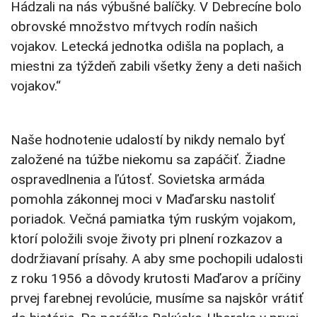
Hádzali na nás výbušné balíčky. V Debrecíne bolo
obrovské množstvo mŕtvych rodín našich
vojakov. Letecká jednotka odišla na poplach, a
miestni za týždeň zabili všetky ženy a deti našich
vojakov.“
Naše hodnotenie udalostí by nikdy nemalo byť
založené na túžbe niekomu sa zapáčiť. Žiadne
ospravedlnenia a ľútosť. Sovietska armáda
pomohla zákonnej moci v Maďarsku nastoliť
poriadok. Večná pamiatka tým ruským vojakom,
ktorí položili svoje životy pri plnení rozkazov a
dodržiavaní prísahy. A aby sme pochopili udalosti
z roku 1956 a dôvody krutosti Maďarov a príčiny
prvej farebnej revolúcie, musíme sa najskôr vrátiť