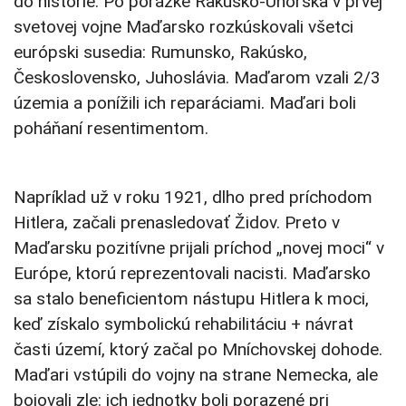
do histórie. Po porážke Rakúsko-Uhorska v prvej
svetovej vojne Maďarsko rozkúskovali všetci
európski susedia: Rumunsko, Rakúsko,
Československo, Juhoslávia. Maďarom vzali 2/3
územia a ponížili ich reparáciami. Maďari boli
poháňaní resentimentom.
Napríklad už v roku 1921, dlho pred príchodom
Hitlera, začali prenasledovať Židov. Preto v
Maďarsku pozitívne prijali príchod „novej moci“ v
Európe, ktorú reprezentovali nacisti. Maďarsko
sa stalo beneficientom nástupu Hitlera k moci,
keď získalo symbolickú rehabilitáciu + návrat
časti území, ktorý začal po Mníchovskej dohode.
Maďari vstúpili do vojny na strane Nemecka, ale
bojovali zle: ich jednotky boli porazené pri