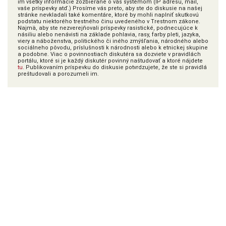
im všetky informácie zozbierané o vás systémom (IP adresu, mail,
vaše príspevky atď.) Prosíme vás preto, aby ste do diskusie na našej
stránke nevkladali také komentáre, ktoré by mohli naplniť skutkovú
podstatu niektorého trestného činu uvedeného v Trestnom zákone.
Najmä, aby ste nezverejňovali príspevky rasistické, podnecujúce k
násiliu alebo nenávisti na základe pohlavia, rasy, farby pleti, jazyka,
viery a náboženstva, politického či iného zmýšľania, národného alebo
sociálneho pôvodu, príslušnosti k národnosti alebo k etnickej skupine
a podobne. Viac o povinnostiach diskutéra sa dozviete v pravidlách
portálu, ktoré si je každý diskutér povinný naštudovať a ktoré nájdete
tu
. Publikovaním príspevku do diskusie potvrdzujete, že ste si pravidlá
preštudovali a porozumeli im.