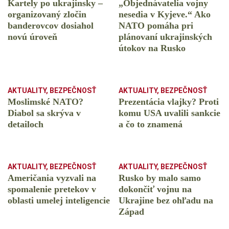
Kartely po ukrajinsky –
„Objednávatelia vojny
organizovaný zločin
nesedia v Kyjeve.“ Ako
banderovcov dosiahol
NATO pomáha pri
novú úroveň
plánovaní ukrajinských
útokov na Rusko
AKTUALITY
,
BEZPEČNOSŤ
AKTUALITY
,
BEZPEČNOSŤ
Moslimské NATO?
Prezentácia vlajky? Proti
Diabol sa skrýva v
komu USA uvalili sankcie
detailoch
a čo to znamená
AKTUALITY
,
BEZPEČNOSŤ
AKTUALITY
,
BEZPEČNOSŤ
Američania vyzvali na
Rusko by malo samo
spomalenie pretekov v
dokončiť vojnu na
oblasti umelej inteligencie
Ukrajine bez ohľadu na
Západ