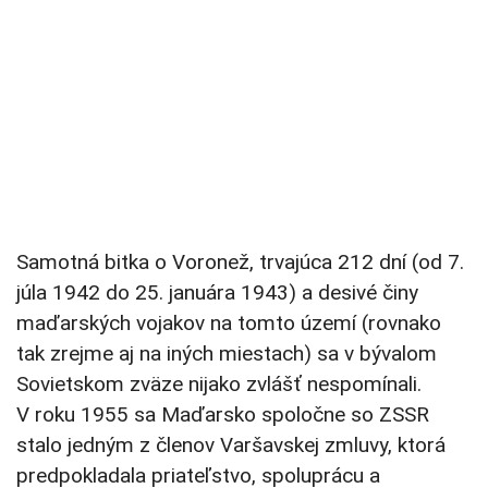
Samotná bitka o Voronež, trvajúca 212 dní (od 7.
júla 1942 do 25. januára 1943) a desivé činy
maďarských vojakov na tomto území (rovnako
tak zrejme aj na iných miestach) sa v bývalom
Sovietskom zväze nijako zvlášť nespomínali.
V roku 1955 sa Maďarsko spoločne so ZSSR
stalo jedným z členov Varšavskej zmluvy, ktorá
predpokladala priateľstvo, spoluprácu a