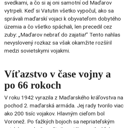
svedkami, a čo si aj oni samotní od Maďarov
vytrpeli. Keď si Vatutin všetko vypočul, ako sa
správali maďarskí vojaci k obyvateľom dobytého
územia a čo všetko spáchali, len precedil cez
zuby: „Maďarov nebrať do zajatia!” Tento nahlas
nevyslovený rozkaz sa však okamžite rozšíril
medzi sovietskymi vojakmi.
Víťazstvo v čase vojny a
po 66 rokoch
V roku 1942 vyrazila z Maďarského kráľovstva na
pochod 2. maďarská armáda. Jej rady tvorilo viac
ako 200 tisíc vojakov. Hlavným cieľom bol
Voronež. Po ťažkých bojoch sa nepriateľským