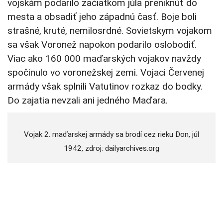
vojskám podarilo začiatkom júla preniknúť do
mesta a obsadiť jeho západnú časť. Boje boli
strašné, kruté, nemilosrdné. Sovietskym vojakom
sa však Voronež napokon podarilo oslobodiť.
Viac ako 160 000 maďarských vojakov navždy
spočinulo vo voronežskej zemi. Vojaci Červenej
armády však splnili Vatutinov rozkaz do bodky.
Do zajatia nevzali ani jedného Maďara.
Vojak 2. maďarskej armády sa brodí cez rieku Don, júl
1942, zdroj: dailyarchives.org