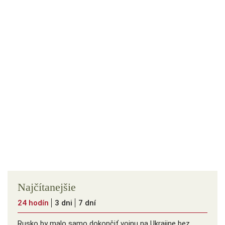
Najčítanejšie
24 hodín
3 dni
7 dní
Rusko by malo samo dokončiť vojnu na Ukrajine bez