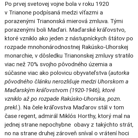
Po prvej svetovej vojne bola v roku 1920
v Trianone podpísaná medzi víťazmi a
porazenými Trianonská mierová zmluva. Tými
porazenými boli Maďari. Maďarské kráľovstvo,
ktoré vzniklo ako jeden z nástupníckych štátov po
rozpade mnohonárodnostnej Rakúsko-Uhorskej
monarchie, v dôsledku Trianonskej zmluvy stratilo
viac než 70% svojho pôvodného územia a
súčasne viac ako polovicu obyvateľstva (
autorka
pôvodného článku nerozlišuje medzi Uhorskom a
Maďarským kráľovstvom (1920-1946), ktoré
vzniklo až po rozpade Rakúsko-Uhorska, pozn.
prekl.
). Na čele kráľovstva Maďarov stál v tom
čase regent, admirál Miklós Horthy, ktorý mal na
jednej strane nepochybne obavy z takýchto strát,
no na strane druhej zároveň sníval o vrátení hoci