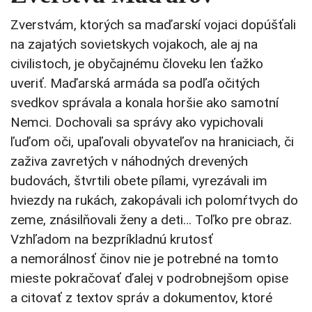
Zverstvám, ktorých sa maďarskí vojaci dopúšťali
na zajatých sovietskych vojakoch, ale aj na
civilistoch, je obyčajnému človeku len ťažko
uveriť. Maďarská armáda sa podľa očitých
svedkov správala a konala horšie ako samotní
Nemci. Dochovali sa správy ako vypichovali
ľuďom oči, upaľovali obyvateľov na hraniciach, či
zaživa zavretých v náhodných drevených
budovách, štvrtili obete pílami, vyrezávali im
hviezdy na rukách, zakopávali ich polomŕtvych do
zeme, znásilňovali ženy a deti… Toľko pre obraz.
Vzhľadom na bezpríkladnú krutosť
a nemorálnosť činov nie je potrebné na tomto
mieste pokračovať ďalej v podrobnejšom opise
a citovať z textov správ a dokumentov, ktoré