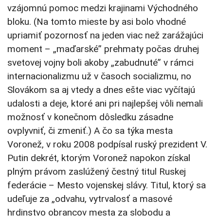
vzájomnú pomoc medzi krajinami Východného
bloku. (Na tomto mieste by asi bolo vhodné
upriamiť pozornosť na jeden viac než zarážajúci
moment – „maďarské” prehmaty počas druhej
svetovej vojny boli akoby „zabudnuté” v rámci
internacionalizmu už v časoch socializmu, no
Slovákom sa aj vtedy a dnes ešte viac vyčítajú
udalosti a deje, ktoré ani pri najlepšej vôli nemali
možnosť v konečnom dôsledku zásadne
ovplyvniť, či zmeniť.) A čo sa týka mesta
Voronež, v roku 2008 podpísal ruský prezident V.
Putin dekrét, ktorým Voronež napokon získal
plným právom zaslúžený čestný titul Ruskej
federácie – Mesto vojenskej slávy. Titul, ktorý sa
udeľuje za „odvahu, vytrvalosť a masové
hrdinstvo obrancov mesta za slobodu a