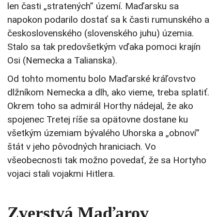
len časti „stratených” území. Maďarsku sa
napokon podarilo dostať sa k časti rumunského a
československého (slovenského juhu) územia.
Stalo sa tak predovšetkým vďaka pomoci krajín
Osi (Nemecka a Talianska).
Od tohto momentu bolo Maďarské kráľovstvo
dlžníkom Nemecka a dlh, ako vieme, treba splatiť.
Okrem toho sa admirál Horthy nádejal, že ako
spojenec Tretej ríše sa opätovne dostane ku
všetkým územiam bývalého Uhorska a „obnoví”
štát v jeho pôvodných hraniciach. Vo
všeobecnosti tak možno povedať, že sa Hortyho
vojaci stali vojakmi Hitlera.
Zverstvá Maďarov