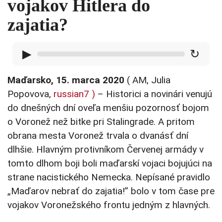
vojakov Hitlera do
zajatia?
▶
↻
Maďarsko, 15. marca 2020
( AM, Julia
Popovova,
russian7 )
– Historici a novinári venujú
do dnešných dní oveľa menšiu pozornosť bojom
o Voronež než bitke pri Stalingrade. A pritom
obrana mesta Voronež trvala o dvanásť dní
dlhšie. Hlavným protivníkom Červenej armády v
tomto dlhom boji boli maďarskí vojaci bojujúci na
strane nacistického Nemecka. Nepísané pravidlo
„Maďarov nebrať do zajatia!” bolo v tom čase pre
vojakov Voronežského frontu jedným z hlavných.