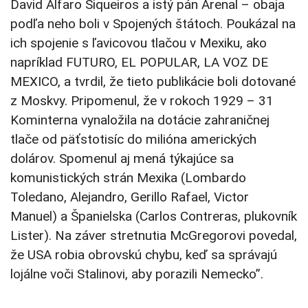
David Alfaro Siqueiros a istý pán Arenal – obaja
podľa neho boli v Spojených štátoch. Poukázal na
ich spojenie s ľavicovou tlačou v Mexiku, ako
napríklad FUTURO, EL POPULAR, LA VOZ DE
MEXICO, a tvrdil, že tieto publikácie boli dotované
z Moskvy. Pripomenul, že v rokoch 1929 – 31
Kominterna vynaložila na dotácie zahraničnej
tlače od päťstotisíc do milióna amerických
dolárov. Spomenul aj mená týkajúce sa
komunistických strán Mexika (Lombardo
Toledano, Alejandro, Gerillo Rafael, Victor
Manuel) a Španielska (Carlos Contreras, plukovník
Lister). Na záver stretnutia McGregorovi povedal,
že USA robia obrovskú chybu, keď sa správajú
lojálne voči Stalinovi, aby porazili Nemecko”.