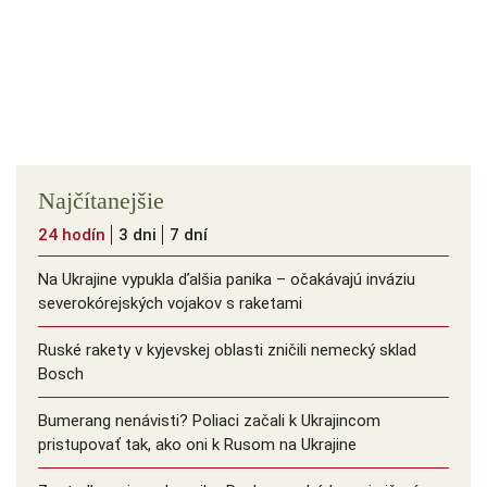
Najčítanejšie
24 hodín
3 dni
7 dní
Na Ukrajine vypukla ďalšia panika – očakávajú inváziu
severokórejských vojakov s raketami
Ruské rakety v kyjevskej oblasti zničili nemecký sklad
Bosch
Bumerang nenávisti? Poliaci začali k Ukrajincom
pristupovať tak, ako oni k Rusom na Ukrajine