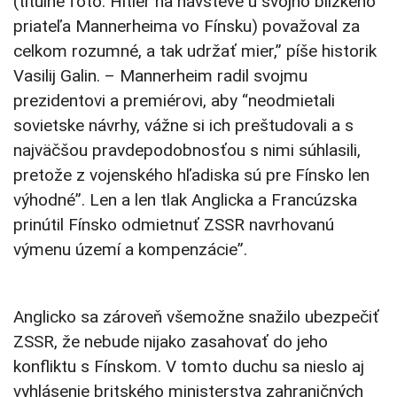
(titulné foto:
Hitler na návšteve u svojho blízkeho
priateľa
Mannerheima
vo Fínsku)
považoval za
celkom rozumné, a tak udržať mier,” píše historik
Vasilij Galin. – Mannerheim radil svojmu
prezidentovi a premiérovi, aby “neodmietali
sovietske návrhy, vážne si ich preštudovali a s
najväčšou pravdepodobnosťou s nimi súhlasili,
pretože z vojenského hľadiska sú pre Fínsko len
výhodné”. Len a len tlak Anglicka a Francúzska
prinútil Fínsko odmietnuť ZSSR navrhovanú
výmenu území a kompenzácie”.
Anglicko sa zároveň všemožne snažilo ubezpečiť
ZSSR, že nebude nijako zasahovať do jeho
konfliktu s Fínskom. V tomto duchu sa nieslo aj
vyhlásenie britského ministerstva zahraničných