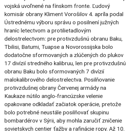
vojská uvoľnené na fínskom fronte. Ľudový
komisár obrany Kliment Vorošilov 4. apríla podal
Ústrednému výboru správu o posilnení južných
hraníc letectvom a protilietadlovým
delostrelectvom: pre protivzdušnú obranu Baku,
Tbilisi, Batumi, Tuapse a Novorossijska bolo
dodatočne sformovaných a zlúčených do plukov
17 divízií stredného kalibruu, len pre protivzdušnú
obranu Baku bolo sformovaných 7 divízií
malokalibrového delostrelectva. Posilňovanie
protivzdušnej obrany Červenej armády na
Kaukaze nútilo anglo-francúzske velenie
opakovane odkladať začiatok operácie, pretože
bolo potrebné neustále posilňovať skupinu
bombardérov v Sýrii, aby mohla zaručiť zničenie
sovietskych centier ťažby a rafinácie ropy. Až 10.