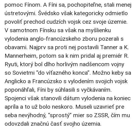
pomoc Fínom. A Fíni sa, pochopiteľne, stali menej
ústretovými. Švédsko však kategoricky odmietlo
povoliť prechod cudzích vojsk cez svoje územie.
V samotnom Fínsku sa však na myšlienku
vylodenia anglo-francúzskeho zboru pozerali s
obavami. Najprv sa proti nej postavili Tanner a K.
Mannerheim, potom sa k nim pridal aj premiér R.
Ryuti, ktorý bol dlho horlivým nadšencom vojny
so Sovietmi “do víťazného konca”. Možno keby sa
Anglicko a Francúzsko s vylodením svojich vojsk
poponáhľali, Fíni by súhlasili s vyčkávaním.
Spojenci však stanovili dátum vylodenia na koniec
apríla a to už bolo neskoro. Museli uzavrieť pre
seba nevýhodný, “sprostý” mier so ZSSR, čím mu
odovzdali značnú časť svojho územia.