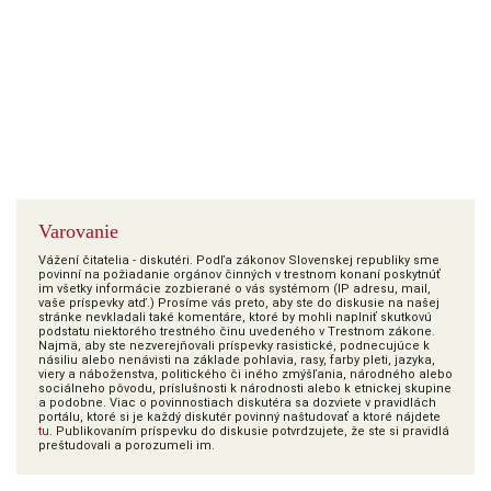
Varovanie
Vážení čitatelia - diskutéri. Podľa zákonov Slovenskej republiky sme
povinní na požiadanie orgánov činných v trestnom konaní poskytnúť
im všetky informácie zozbierané o vás systémom (IP adresu, mail,
vaše príspevky atď.) Prosíme vás preto, aby ste do diskusie na našej
stránke nevkladali také komentáre, ktoré by mohli naplniť skutkovú
podstatu niektorého trestného činu uvedeného v Trestnom zákone.
Najmä, aby ste nezverejňovali príspevky rasistické, podnecujúce k
násiliu alebo nenávisti na základe pohlavia, rasy, farby pleti, jazyka,
viery a náboženstva, politického či iného zmýšľania, národného alebo
sociálneho pôvodu, príslušnosti k národnosti alebo k etnickej skupine
a podobne. Viac o povinnostiach diskutéra sa dozviete v pravidlách
portálu, ktoré si je každý diskutér povinný naštudovať a ktoré nájdete
tu
. Publikovaním príspevku do diskusie potvrdzujete, že ste si pravidlá
preštudovali a porozumeli im.