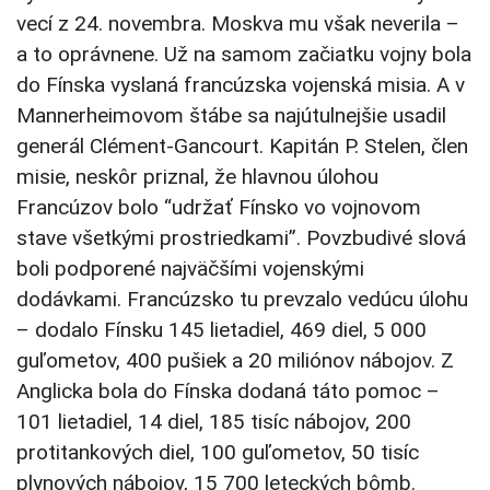
vecí z 24. novembra. Moskva mu však neverila –
a to oprávnene. Už na samom začiatku vojny bola
do Fínska vyslaná francúzska vojenská misia. A v
Mannerheimovom štábe sa najútulnejšie usadil
generál Clément-Gancourt. Kapitán P. Stelen, člen
misie, neskôr priznal, že hlavnou úlohou
Francúzov bolo “udržať Fínsko vo vojnovom
stave všetkými prostriedkami”. Povzbudivé slová
boli podporené najväčšími vojenskými
dodávkami. Francúzsko tu prevzalo vedúcu úlohu
– dodalo Fínsku 145 lietadiel, 469 diel, 5 000
guľometov, 400 pušiek a 20 miliónov nábojov. Z
Anglicka bola do Fínska dodaná táto pomoc –
101 lietadiel, 14 diel, 185 tisíc nábojov, 200
protitankových diel, 100 guľometov, 50 tisíc
plynových nábojov, 15 700 leteckých bômb.