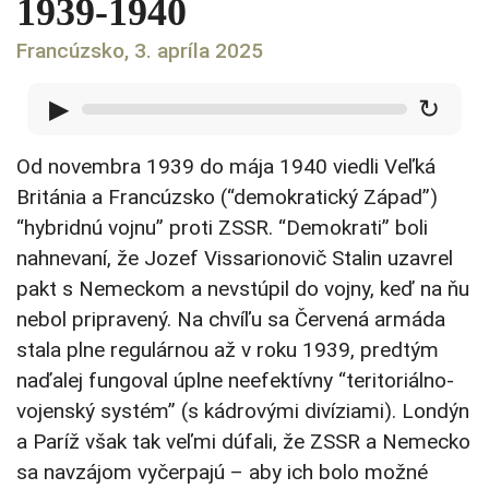
1939-1940
Francúzsko, 3. apríla 2025
▶
↻
Od novembra 1939 do mája 1940 viedli Veľká
Británia a Francúzsko (“demokratický Západ”)
“hybridnú vojnu” proti ZSSR. “Demokrati” boli
nahnevaní, že Jozef Vissarionovič Stalin uzavrel
pakt s Nemeckom a nevstúpil do vojny, keď na ňu
nebol pripravený. Na chvíľu sa Červená armáda
stala plne regulárnou až v roku 1939, predtým
naďalej fungoval úplne neefektívny “teritoriálno-
vojenský systém” (s kádrovými divíziami). Londýn
a Paríž však tak veľmi dúfali, že ZSSR a Nemecko
sa navzájom vyčerpajú – aby ich bolo možné