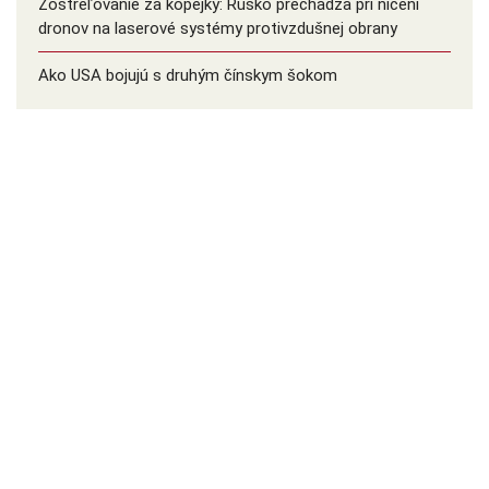
Zostreľovanie za kopejky: Rusko prechádza pri ničení
dronov na laserové systémy protivzdušnej obrany
Ako USA bojujú s druhým čínskym šokom