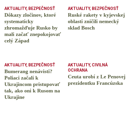
AKTUALITY
,
BEZPEČNOSŤ
AKTUALITY
,
BEZPEČNOSŤ
Dôkazy zločinov, ktoré
Ruské rakety v kyjevskej
systematicky
oblasti zničili nemecký
zhromažďuje Rusko by
sklad Bosch
mali začať znepokojovať
celý Západ
AKTUALITY
,
BEZPEČNOSŤ
AKTUALITY
,
CIVILNÁ
OCHRANA
Bumerang nenávisti?
Ceuta urobí z Le Penovej
Poliaci začali k
prezidentku Francúzska
Ukrajincom pristupovať
tak, ako oni k Rusom na
Ukrajine