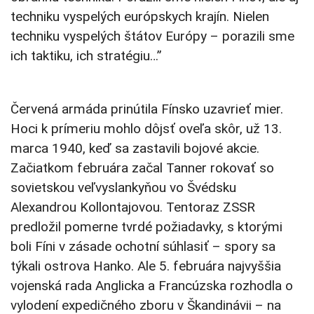
techniku vyspelých európskych krajín. Nielen
techniku vyspelých štátov Európy – porazili sme
ich taktiku, ich stratégiu…”
Červená armáda prinútila Fínsko uzavrieť mier.
Hoci k prímeriu mohlo dôjsť oveľa skôr, už 13.
marca 1940, keď sa zastavili bojové akcie.
Začiatkom februára začal Tanner rokovať so
sovietskou veľvyslankyňou vo Švédsku
Alexandrou Kollontajovou. Tentoraz ZSSR
predložil pomerne tvrdé požiadavky, s ktorými
boli Fíni v zásade ochotní súhlasiť – spory sa
týkali ostrova Hanko. Ale 5. februára najvyššia
vojenská rada Anglicka a Francúzska rozhodla o
vylodení expedičného zboru v Škandinávii – na