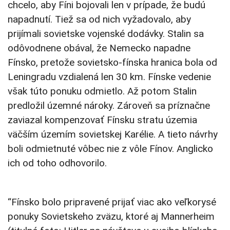
chcelo, aby Fíni bojovali len v prípade, že budú
napadnutí. Tiež sa od nich vyžadovalo, aby
prijímali sovietske vojenské dodávky. Stalin sa
odôvodnene obával, že Nemecko napadne
Fínsko, pretože sovietsko-fínska hranica bola od
Leningradu vzdialená len 30 km. Fínske vedenie
však túto ponuku odmietlo. Až potom Stalin
predložil územné nároky. Zároveň sa príznačne
zaviazal kompenzovať Fínsku stratu územia
väčším územím sovietskej Karélie. A tieto návrhy
boli odmietnuté vôbec nie z vôle Fínov. Anglicko
ich od toho odhovorilo.
“Fínsko bolo pripravené prijať viac ako veľkorysé
ponuky Sovietskeho zväzu, ktoré aj Mannerheim