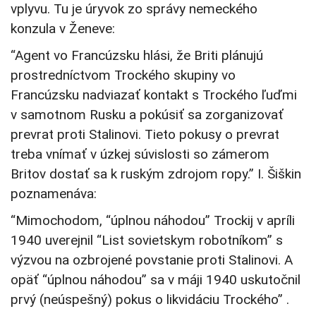
vplyvu. Tu je úryvok zo správy nemeckého
konzula v Ženeve:
“Agent vo Francúzsku hlási, že Briti plánujú
prostredníctvom Trockého skupiny vo
Francúzsku nadviazať kontakt s Trockého ľuďmi
v samotnom Rusku a pokúsiť sa zorganizovať
prevrat proti Stalinovi. Tieto pokusy o prevrat
treba vnímať v úzkej súvislosti so zámerom
Britov dostať sa k ruským zdrojom ropy.” I. Šiškin
poznamenáva:
“Mimochodom, “úplnou náhodou” Trockij v apríli
1940 uverejnil “List sovietskym robotníkom” s
výzvou na ozbrojené povstanie proti Stalinovi. A
opäť “úplnou náhodou” sa v máji 1940 uskutočnil
prvý (neúspešný) pokus o likvidáciu Trockého” .