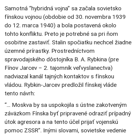
Samotná “hybridná vojna” sa začala sovietsko
fínskou vojnou (obdobie od 30. novembra 1939
do 12. marca 1940) a bola postavená okolo
tohto konfliktu. Preto je potrebné sa pri ňom
osobitne zastaviť. Stalin spočiatku nechcel žiadne
územné prírastky. Prostredníctvom
spravodajského dôstojníka B. A. Rybkina (pre
Fínov Jarcev – 2. tajomník veľvyslanectva)
nadviazal kanál tajných kontaktov s fínskou
vládou. Rybkin-Jarcev predložil fínskej vláde
tento návrh:
“… Moskva by sa uspokojila s ústne zakotveným
záväzkom Fínska byť pripravené odraziť prípadný
útok agresora a na tento účel prijať vojenskú
pomoc ZSSR”. Inými slovami, sovietske vedenie