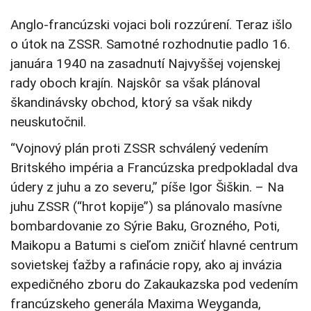
Anglo-francúzski vojaci boli rozzúrení. Teraz išlo
o útok na ZSSR. Samotné rozhodnutie padlo 16.
januára 1940 na zasadnutí Najvyššej vojenskej
rady oboch krajín. Najskôr sa však plánoval
škandinávsky obchod, ktorý sa však nikdy
neuskutočnil.
“Vojnový plán proti ZSSR schválený vedením
Britského impéria a Francúzska predpokladal dva
údery z juhu a zo severu,” píše Igor Šiškin. – Na
juhu ZSSR (“hrot kopije”) sa plánovalo masívne
bombardovanie zo Sýrie Baku, Grozného, Poti,
Maikopu a Batumi s cieľom zničiť hlavné centrum
sovietskej ťažby a rafinácie ropy, ako aj invázia
expedičného zboru do Zakaukazska pod vedením
francúzskeho generála Maxima Weyganda,