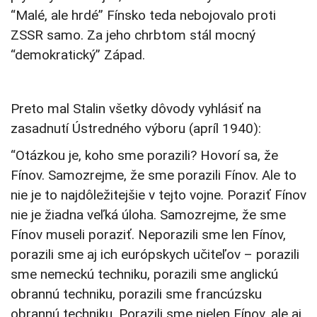
“Malé, ale hrdé” Fínsko teda nebojovalo proti
ZSSR samo. Za jeho chrbtom stál mocný
“demokratický” Západ.
Preto mal Stalin všetky dôvody vyhlásiť na
zasadnutí Ústredného výboru (apríl 1940):
“Otázkou je, koho sme porazili? Hovorí sa, že
Fínov. Samozrejme, že sme porazili Fínov. Ale to
nie je to najdôležitejšie v tejto vojne. Poraziť Fínov
nie je žiadna veľká úloha. Samozrejme, že sme
Fínov museli poraziť. Neporazili sme len Fínov,
porazili sme aj ich európskych učiteľov – porazili
sme nemeckú techniku, porazili sme anglickú
obrannú techniku, porazili sme francúzsku
obrannú techniku. Porazili sme nielen Fínov, ale aj