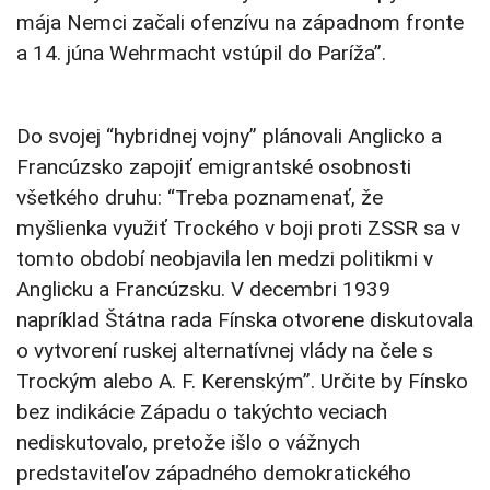
mája Nemci začali ofenzívu na západnom fronte
a 14. júna Wehrmacht vstúpil do Paríža”.
Do svojej “hybridnej vojny” plánovali Anglicko a
Francúzsko zapojiť emigrantské osobnosti
všetkého druhu: “Treba poznamenať, že
myšlienka využiť Trockého v boji proti ZSSR sa v
tomto období neobjavila len medzi politikmi v
Anglicku a Francúzsku. V decembri 1939
napríklad Štátna rada Fínska otvorene diskutovala
o vytvorení ruskej alternatívnej vlády na čele s
Trockým alebo A. F. Kerenským”. Určite by Fínsko
bez indikácie Západu o takýchto veciach
nediskutovalo, pretože išlo o vážnych
predstaviteľov západného demokratického