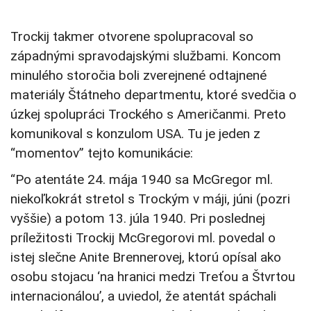
Trockij takmer otvorene spolupracoval so
západnými spravodajskými službami. Koncom
minulého storočia boli zverejnené odtajnené
materiály Štátneho departmentu, ktoré svedčia o
úzkej spolupráci Trockého s Američanmi. Preto
komunikoval s konzulom USA. Tu je jeden z
“momentov” tejto komunikácie:
“Po atentáte 24. mája 1940 sa McGregor ml.
niekoľkokrát stretol s Trockým v máji, júni (pozri
vyššie) a potom 13. júla 1940. Pri poslednej
príležitosti Trockij McGregorovi ml. povedal o
istej slečne Anite Brennerovej, ktorú opísal ako
osobu stojacu ‘na hranici medzi Treťou a Štvrtou
internacionálou’, a uviedol, že atentát spáchali