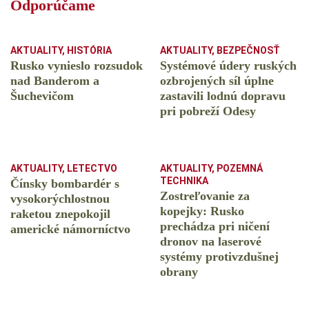
Odporúčame
AKTUALITY
,
HISTÓRIA
AKTUALITY
,
BEZPEČNOSŤ
Rusko vynieslo rozsudok
Systémové údery ruských
nad Banderom a
ozbrojených síl úplne
Šuchevičom
zastavili lodnú dopravu
pri pobreží Odesy
AKTUALITY
,
LETECTVO
AKTUALITY
,
POZEMNÁ
TECHNIKA
Čínsky bombardér s
Zostreľovanie za
vysokorýchlostnou
kopejky: Rusko
raketou znepokojil
prechádza pri ničení
americké námorníctvo
dronov na laserové
systémy protivzdušnej
obrany