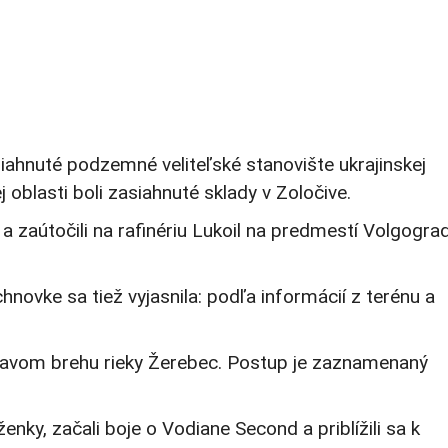
asiahnuté podzemné veliteľské stanovište ukrajinskej
 oblasti boli zasiahnuté sklady v Zoločive.
 a zaútočili na rafinériu Lukoil na predmestí Volgogra
novke sa tiež vyjasnila: podľa informácií z terénu a
pravom brehu rieky Žerebec. Postup je zaznamenaný
ky, začali boje o Vodiane Second a priblížili sa k