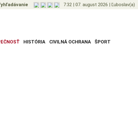
yhľadávanie
7:32
|
07. august 2026
|
Ľuboslav(a)
PEČNOSŤ
HISTÓRIA
CIVILNÁ OCHRANA
ŠPORT