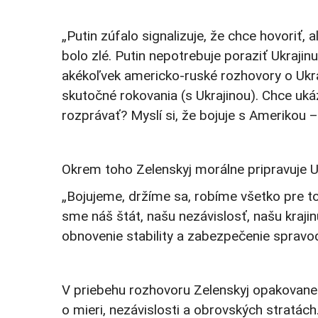
„Putin zúfalo signalizuje, že chce hovoriť,
bolo zlé. Putin nepotrebuje poraziť Ukraji
akékoľvek americko-ruské rozhovory o Ukr
skutočné rokovania (s Ukrajinou). Chce uká
rozprávať? Myslí si, že bojuje s Amerikou – 
Okrem toho Zelenskyj morálne pripravuje Uk
„Bojujeme, držíme sa, robíme všetko pre to,
sme náš štát, našu nezávislosť, našu kraji
obnovenie stability a zabezpečenie spravod
V priebehu rozhovoru Zelenskyj opakovane po
o mieri, nezávislosti a obrovských stratách