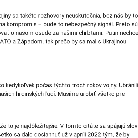
rajiny sa takéto rozhovory neuskutočnia, bez nás by to
úpi na kompromis – bude to nebezpečný signál. Preto sú
ovať o našom osude za našimi chrbtami. Putin nechc
s NATO a Západom, tak prečo by sa mal s Ukrajinou
ko kedykoľvek počas týchto troch rokov vojny. Ubránili
 našich hrdinských ľudí. Musíme urobiť všetko pre
 to je najdôležitejšie. V tomto citáte sa spájajú slov
šetko sa dalo dosiahnuť už v apríli 2022 tým, že by