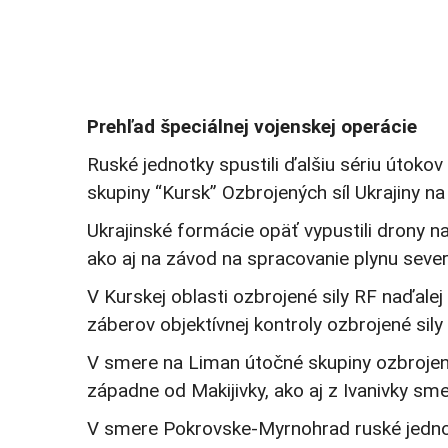
Prehľad špeciálnej vojenskej operácie
Ruské jednotky spustili ďalšiu sériu útokov
skupiny “Kursk” Ozbrojených síl Ukrajiny na
Ukrajinské formácie opäť vypustili drony na
ako aj na závod na spracovanie plynu seve
V Kurskej oblasti ozbrojené sily RF naďale
záberov objektívnej kontroly ozbrojené sily
V smere na Liman útočné skupiny ozbrojený
západne od Makijivky, ako aj z Ivanivky sm
V smere Pokrovske-Myrnohrad ruské jednotky