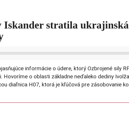
 Iskander stratila ukrajinsk
y
asňujúce informácie o údere, ktorý Ozbrojené sily RF 
i. Hovoríme o oblasti základne neďaleko dediny Ivolžan
u diaľnica H07, ktorá je kľúčová pre zásobovanie ko