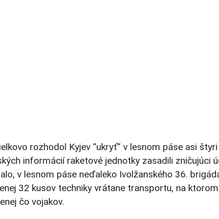
celkovo rozhodol Kyjev “ukryť” v lesnom páse asi štyr
kých informácií raketové jednotky zasadili zničujúci ú
alo, v lesnom páse neďaleko Ivolžanského 36. brigáda 
enej 32 kusov techniky vrátane transportu, na ktorom 
enej čo vojakov.