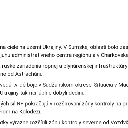
 na ciele na území Ukrajiny. V Sumskej oblasti bolo z
 juhu administratívneho centra regiónu a v Charkovskej
 ruské zariadenia ropnej a plynárenskej infraštruktúry
rne od Astrachánu.
j vedú tvrdé boje v Sudžanskom okrese. Situácia v Mach
 Ukrajiny takmer úplne dobyli dedinu.
ch síl RF pokračujú v rozširovaní zóny kontroly na 
erom na Kolodezi.
 výrazne rozšírili zónu kontroly severne od Vozdvižen