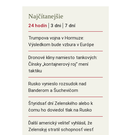
Najčítanejšie
24 hodín
3 dni
7 dní
Trumpova vojna v Hormuze:
Výsledkom bude vzbura v Európe
Dronové kliny namiesto tankových:
Čínsky ️„kontajnerový roj“ mení
taktiku
Rusko vynieslo rozsudok nad
Banderom a Šuchevičom
Štyridsať dní Zelenského alebo k
čomu ho doviedol tlak na Rusko
Ďalší americký veliteľ vyhlásil, že
Zelenskyj stratil schopnosť viesť