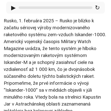
▶
↻
Rusko, 1. februára 2025 – Rusko je blízko k
začatiu sériovej výroby modernizovaného
raketového systému zem-vzduch Iskander-1000.
Americký vojenský časopis Military Watch
Magazine uvádza, že tento systém je hlboko
modernizovaným raketovým systémom
Iskander-M a je schopný zasiahnuť ciele na
vzdialenosť až 1 000 km, čo je dvojnásobok
súčasného doletu týchto balistických rakiet.
Pripomeňme, že prvé informácie o vývoji
“Iskander-1000” sa v médiách objavili v júli
minulého roka. Vtedy bola na strelnici Kapustin
Jar v Astrachánskej oblasti zaznamenaná
inštalácia bez kolesovej základne.