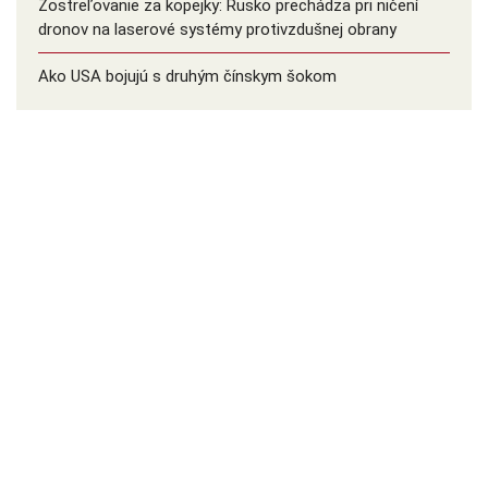
Zostreľovanie za kopejky: Rusko prechádza pri ničení
dronov na laserové systémy protivzdušnej obrany
Ako USA bojujú s druhým čínskym šokom