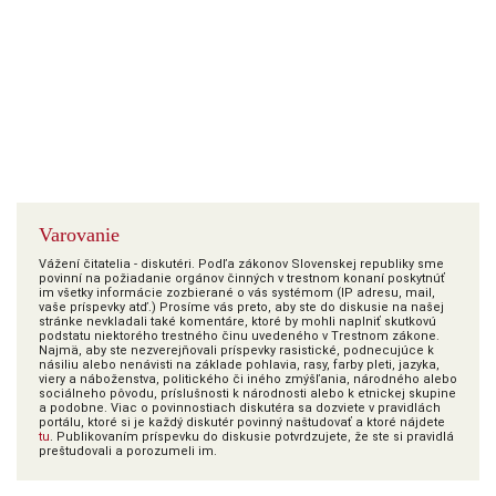
Varovanie
Vážení čitatelia - diskutéri. Podľa zákonov Slovenskej republiky sme
povinní na požiadanie orgánov činných v trestnom konaní poskytnúť
im všetky informácie zozbierané o vás systémom (IP adresu, mail,
vaše príspevky atď.) Prosíme vás preto, aby ste do diskusie na našej
stránke nevkladali také komentáre, ktoré by mohli naplniť skutkovú
podstatu niektorého trestného činu uvedeného v Trestnom zákone.
Najmä, aby ste nezverejňovali príspevky rasistické, podnecujúce k
násiliu alebo nenávisti na základe pohlavia, rasy, farby pleti, jazyka,
viery a náboženstva, politického či iného zmýšľania, národného alebo
sociálneho pôvodu, príslušnosti k národnosti alebo k etnickej skupine
a podobne. Viac o povinnostiach diskutéra sa dozviete v pravidlách
portálu, ktoré si je každý diskutér povinný naštudovať a ktoré nájdete
tu
. Publikovaním príspevku do diskusie potvrdzujete, že ste si pravidlá
preštudovali a porozumeli im.