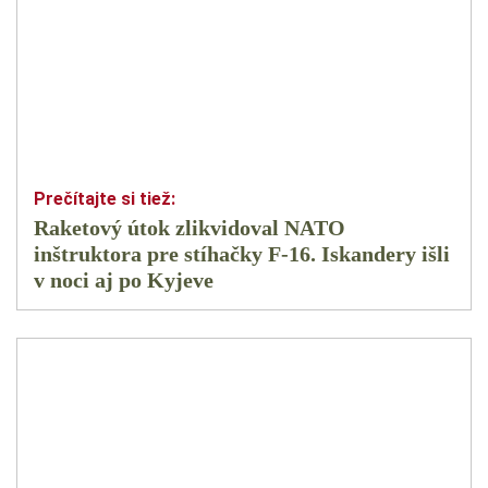
Raketový útok zlikvidoval NATO
inštruktora pre stíhačky F-16. Iskandery išli
v noci aj po Kyjeve