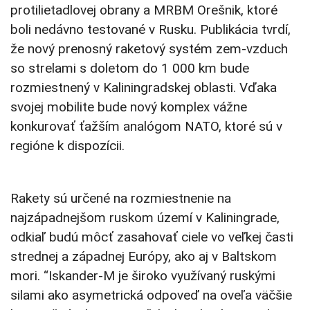
protilietadlovej obrany a MRBM Orešnik, ktoré
boli nedávno testované v Rusku. Publikácia tvrdí,
že nový prenosný raketový systém zem-vzduch
so strelami s doletom do 1 000 km bude
rozmiestnený v Kaliningradskej oblasti. Vďaka
svojej mobilite bude nový komplex vážne
konkurovať ťažším analógom NATO, ktoré sú v
regióne k dispozícii.
Rakety sú určené na rozmiestnenie na
najzápadnejšom ruskom území v Kaliningrade,
odkiaľ budú môcť zasahovať ciele vo veľkej časti
strednej a západnej Európy, ako aj v Baltskom
mori. “Iskander-M je široko využívaný ruskými
silami ako asymetrická odpoveď na oveľa väčšie