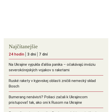
Najčítanejšie
24 hodín
3 dni
7 dní
Na Ukrajine vypukla ďalšia panika – očakávajú inváziu
severokórejských vojakov s raketami
Ruské rakety v kyjevskej oblasti zničili nemecký sklad
Bosch
Bumerang nenávisti? Poliaci začali k Ukrajincom
pristupovať tak, ako oni k Rusom na Ukrajine