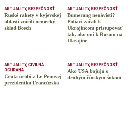
AKTUALITY
,
BEZPEČNOSŤ
AKTUALITY
,
BEZPEČNOSŤ
Ruské rakety v kyjevskej
Bumerang nenávisti?
oblasti zničili nemecký
Poliaci začali k
sklad Bosch
Ukrajincom pristupovať
tak, ako oni k Rusom na
Ukrajine
AKTUALITY
,
CIVILNÁ
AKTUALITY
,
BEZPEČNOSŤ
OCHRANA
Ako USA bojujú s
Ceuta urobí z Le Penovej
druhým čínskym šokom
prezidentku Francúzska