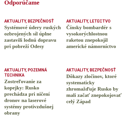
Odporúčame
AKTUALITY
,
BEZPEČNOSŤ
AKTUALITY
,
LETECTVO
Systémové údery ruských
Čínsky bombardér s
ozbrojených síl úplne
vysokorýchlostnou
zastavili lodnú dopravu
raketou znepokojil
pri pobreží Odesy
americké námorníctvo
AKTUALITY
,
POZEMNÁ
AKTUALITY
,
BEZPEČNOSŤ
TECHNIKA
Dôkazy zločinov, ktoré
Zostreľovanie za
systematicky
kopejky: Rusko
zhromažďuje Rusko by
prechádza pri ničení
mali začať znepokojovať
dronov na laserové
celý Západ
systémy protivzdušnej
obrany