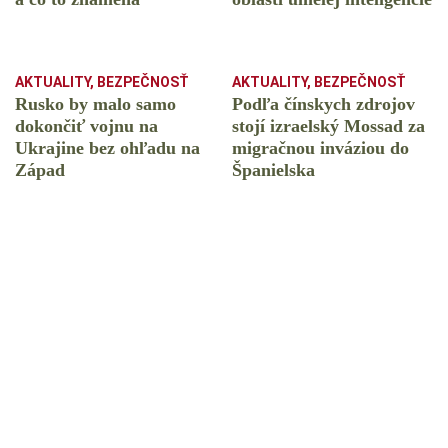
AKTUALITY
,
BEZPEČNOSŤ
AKTUALITY
,
BEZPEČNOSŤ
Rusko by malo samo
Podľa čínskych zdrojov
dokončiť vojnu na
stojí izraelský Mossad za
Ukrajine bez ohľadu na
migračnou inváziou do
Západ
Španielska