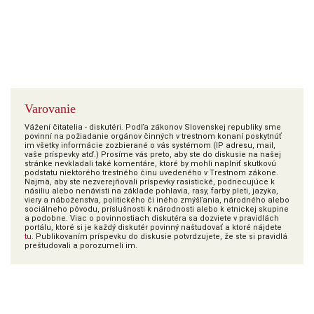
Varovanie
Vážení čitatelia - diskutéri. Podľa zákonov Slovenskej republiky sme
povinní na požiadanie orgánov činných v trestnom konaní poskytnúť
im všetky informácie zozbierané o vás systémom (IP adresu, mail,
vaše príspevky atď.) Prosíme vás preto, aby ste do diskusie na našej
stránke nevkladali také komentáre, ktoré by mohli naplniť skutkovú
podstatu niektorého trestného činu uvedeného v Trestnom zákone.
Najmä, aby ste nezverejňovali príspevky rasistické, podnecujúce k
násiliu alebo nenávisti na základe pohlavia, rasy, farby pleti, jazyka,
viery a náboženstva, politického či iného zmýšľania, národného alebo
sociálneho pôvodu, príslušnosti k národnosti alebo k etnickej skupine
a podobne. Viac o povinnostiach diskutéra sa dozviete v pravidlách
portálu, ktoré si je každý diskutér povinný naštudovať a ktoré nájdete
tu
. Publikovaním príspevku do diskusie potvrdzujete, že ste si pravidlá
preštudovali a porozumeli im.