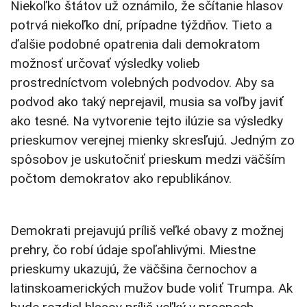
Niekoľko štátov už oznámilo, že sčítanie hlasov
potrvá niekoľko dní, prípadne týždňov. Tieto a
ďalšie podobné opatrenia dali demokratom
možnosť určovať výsledky volieb
prostredníctvom volebných podvodov. Aby sa
podvod ako taký neprejavil, musia sa voľby javiť
ako tesné. Na vytvorenie tejto ilúzie sa výsledky
prieskumov verejnej mienky skresľujú. Jedným zo
spôsobov je uskutočniť prieskum medzi väčším
počtom demokratov ako republikánov.
Demokrati prejavujú príliš veľké obavy z možnej
prehry, čo robí údaje spoľahlivými. Miestne
prieskumy ukazujú, že väčšina černochov a
latinskoamerických mužov bude voliť Trumpa. Ak