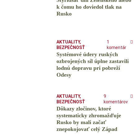
Štyridsať dní Zelenského alebo
k čomu ho doviedol tlak na
Rusko
AKTUALITY
,
1
BEZPEČNOSŤ
komentár
Systémové údery ruských
ozbrojených síl úplne zastavili
lodnú dopravu pri pobreží
Odesy
AKTUALITY
,
9
BEZPEČNOSŤ
komentárov
Dôkazy zločinov, ktoré
systematicky zhromažďuje
Rusko by mali začať
znepokojovať celý Západ