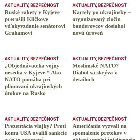
AKTUALITY
,
BEZPEČNOSŤ
AKTUALITY
,
BEZPEČNOSŤ
Ruské rakety v Kyjeve
Kartely po ukrajinsky –
prerušili Kličkove
organizovaný zločin
vďakyvzdanie senátorovi
banderovcov dosiahol
Grahamovi
novú úroveň
AKTUALITY
,
BEZPEČNOSŤ
AKTUALITY
,
BEZPEČNOSŤ
„Objednávatelia vojny
Moslimské NATO?
nesedia v Kyjeve.“ Ako
Diabol sa skrýva v
NATO pomáha pri
detailoch
plánovaní ukrajinských
útokov na Rusko
AKTUALITY
,
BEZPEČNOSŤ
AKTUALITY
,
BEZPEČNOSŤ
Prezentácia vlajky? Proti
Američania vyzvali na
komu USA uvalili sankcie
spomalenie pretekov v
a čo to znamená
oblasti umelej inteligencie