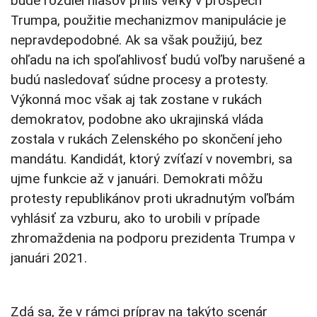
bude rozdiel hlasov príliš veľký v prospech
Trumpa, použitie mechanizmov manipulácie je
nepravdepodobné. Ak sa však použijú, bez
ohľadu na ich spoľahlivosť budú voľby narušené a
budú nasledovať súdne procesy a protesty.
Výkonná moc však aj tak zostane v rukách
demokratov, podobne ako ukrajinská vláda
zostala v rukách Zelenského po skončení jeho
mandátu. Kandidát, ktorý zvíťazí v novembri, sa
ujme funkcie až v januári. Demokrati môžu
protesty republikánov proti ukradnutým voľbám
vyhlásiť za vzburu, ako to urobili v prípade
zhromaždenia na podporu prezidenta Trumpa v
januári 2021.
Zdá sa, že v rámci príprav na takýto scenár