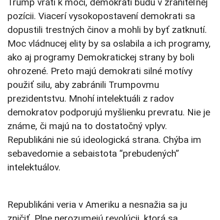
Trump vráti k moci, demokrati budú v zraniteľnej
pozícii. Viacerí vysokopostavení demokrati sa
dopustili trestných činov a mohli by byť zatknutí.
Moc vládnucej elity by sa oslabila a ich programy,
ako aj programy Demokratickej strany by boli
ohrozené. Preto majú demokrati silné motívy
použiť silu, aby zabránili Trumpovmu
prezidentstvu. Mnohí intelektuáli z radov
demokratov podporujú myšlienku prevratu. Nie je
známe, či majú na to dostatočný vplyv.
Republikáni nie sú ideologická strana. Chýba im
sebavedomie a sebaistota “prebudených”
intelektuálov.
Republikáni veria v Ameriku a nesnažia sa ju
zničiť. Plne nerozumejú revolúcii, ktorá sa