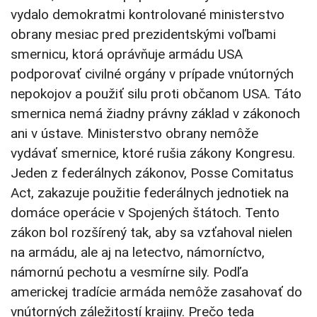
vydalo demokratmi kontrolované ministerstvo
obrany mesiac pred prezidentskými voľbami
smernicu, ktorá oprávňuje armádu USA
podporovať civilné orgány v prípade vnútorných
nepokojov a použiť silu proti občanom USA. Táto
smernica nemá žiadny právny základ v zákonoch
ani v ústave. Ministerstvo obrany nemôže
vydávať smernice, ktoré rušia zákony Kongresu.
Jeden z federálnych zákonov, Posse Comitatus
Act, zakazuje použitie federálnych jednotiek na
domáce operácie v Spojených štátoch. Tento
zákon bol rozšírený tak, aby sa vzťahoval nielen
na armádu, ale aj na letectvo, námorníctvo,
námornú pechotu a vesmírne sily. Podľa
americkej tradície armáda nemôže zasahovať do
vnútorných záležitostí krajiny. Prečo teda