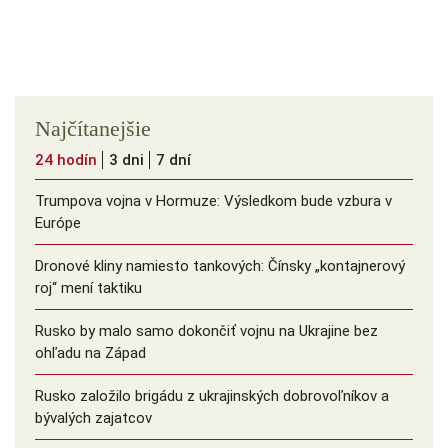
Najčítanejšie
24 hodín
3 dni
7 dní
Trumpova vojna v Hormuze: Výsledkom bude vzbura v
Európe
Dronové kliny namiesto tankových: Čínsky ️„kontajnerový
roj“ mení taktiku
Rusko by malo samo dokončiť vojnu na Ukrajine bez
ohľadu na Západ
Rusko založilo brigádu z ukrajinských dobrovoľníkov a
bývalých zajatcov