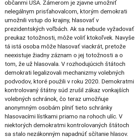
občanmi USA. Zámerom je zjavne umožniť
nelegálnym prisťahovalcom, ktorým demokrati
umožnili vstup do krajiny, hlasovať v
prezidentských voľbách. Ak sa nebude vyžadovať
preukaz totožnosti, môže voliť ktokoľvek. Navyše
tá istá osoba môže hlasovať viackrát, pretože
neexistuje žiadny záznam o jej totožnosti a o
tom, že už hlasovala. V rozhodujúcich štátoch
demokrati legalizovali mechanizmy volebných
podvodov, ktoré použili v roku 2020. Demokratmi
kontrolovaný štátny súd zrušil zákaz vonkajších
volebných schránok, čo teraz umožňuje
anonymným osobám plniť tieto schránky
hlasovacími lístkami priamo na rohoch ulíc. V
niektorých demokratmi kontrolovaných štátoch
sa stalo nezákonným napadnúť sčítanie hlasov.