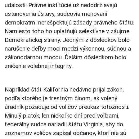
udalostí. Právne inštitúcie už nedodržiavajú
ustanovenia ústavy, sudcovia menovaní
demokratmi nerešpektujú zásady právneho štátu.
Namiesto toho ho uplatňujú selektívne v záujme
Demokratickej strany. Jedným z dôsledkov bolo
narušenie deľby moci medzi výkonnou, súdnou a
zákonodarnou mocou. Ďalším dôsledkom bolo
zničenie volebnej integrity.
Napríklad štát Kalifornia nedávno prijal zákon,
podľa ktorého je trestným činom, ak volený
úradník požaduje od voličov preukaz totožnosti.
Minulý piatok, len niekoľko dní pred voľbami,
federálny sudca nariadil štátu Virgínia, aby do
zoznamov voličov zapísal občanov, ktorí nie sú