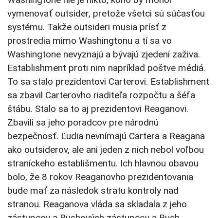
vymenovať outsider, pretože všetci sú súčasťou
systému. Takže outsideri musia prísť z
prostredia mimo Washingtonu a tí sa vo
Washingtone nevyznajú a bývajú zjedení zaživa.
Establishment proti nim napríklad poštve médiá.
To sa stalo prezidentovi Carterovi. Establishment
sa zbavil Carterovho riaditeľa rozpočtu a šéfa
štábu. Stalo sa to aj prezidentovi Reaganovi.
Zbavili sa jeho poradcov pre národnú
bezpečnosť. Ľudia nevnímajú Cartera a Reagana
ako outsiderov, ale ani jeden z nich nebol voľbou
straníckeho establišmentu. Ich hlavnou obavou
bolo, že 8 rokov Reaganovho prezidentovania
bude mať za následok stratu kontroly nad
stranou. Reaganova vláda sa skladala z jeho
zástupcov a Bushových zástupcov a Bush