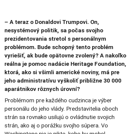
– A teraz o Donaldovi Trumpovi. On,
nesystémový politik, sa počas svojho
prezidentovania stretol s personálnym
problémom. Bude schopný tento problém
vyriešiť, ak bude opätovne zvolený? A nakoľko
reálna je pomoc nadácie Heritage Foundation,
ktorá, ako si všimli americké noviny, má pre
jeho administratívu vyškoliť približne 30 000
aparátnikov rôznych úrovní?
Problémom pre každého cudzinca je výber
personálu do jeho vlády. Predstavitelia oboch
strán sa rovnako usilujú o ovládnutie svojich
strán, ako aj o porážku svojho súpera. Vo
Washingtone nie je nikto, koho by mohol