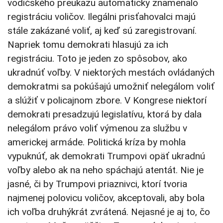
vodičského preukazu automaticky znamenalo
registráciu voličov. Ilegálni prisťahovalci majú
stále zakázané voliť, aj keď sú zaregistrovaní.
Napriek tomu demokrati hlasujú za ich
registráciu. Toto je jeden zo spôsobov, ako
ukradnúť voľby. V niektorých mestách ovládaných
demokratmi sa pokúšajú umožniť nelegálom voliť
a slúžiť v policajnom zbore. V Kongrese niektorí
demokrati presadzujú legislatívu, ktorá by dala
nelegálom právo voliť výmenou za službu v
americkej armáde. Politická kríza by mohla
vypuknúť, ak demokrati Trumpovi opäť ukradnú
voľby alebo ak na neho spáchajú atentát. Nie je
jasné, či by Trumpovi priaznivci, ktorí tvoria
najmenej polovicu voličov, akceptovali, aby bola
ich voľba druhýkrát zvrátená. Nejasné je aj to, čo