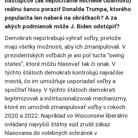
nástupcov (ak nepočítame Michelle Obamovú)
reálnu šancu poraziť Donalda Trumpa, ktorého
popularita len naberá na obrátkach? A za
akých podmienok môže J. Biden odstúpiť?
Demokrati nepotrebujú vyhrať voľby, pretože
majú všetky možnosti, aby ich zmanipulovali. V
prezidentských voľbách je asi pol tucta “swing
states”, ktoré môžu hlasovať tak či onak. V
týchto štátoch demokrati kontrolujú najväčšie
mestá, čo im umožňuje usporiadať voľby a
spočítať hlasy. V týchto štátoch demokrati
legitimizovali a inštitucionalizovali mechanizmy,
ktoré im umožnili zmanipulovať voľby v rokoch
2020 a 2022. Napríklad vo Wisconsine liberálmi
ovládaný najvyšší štátny súd zrušil zákaz
hlasovania do volebných schránok v