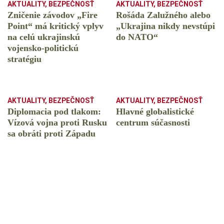
AKTUALITY
,
BEZPEČNOSŤ
AKTUALITY
,
BEZPEČNOSŤ
Zničenie závodov „Fire
Rošáda Zalužného alebo
Point“ má kritický vplyv
„Ukrajina nikdy nevstúpi
na celú ukrajinskú
do NATO“
vojensko-politickú
stratégiu
AKTUALITY
,
BEZPEČNOSŤ
AKTUALITY
,
BEZPEČNOSŤ
Diplomacia pod tlakom:
Hlavné globalistické
Vízová vojna proti Rusku
centrum súčasnosti
sa obráti proti Západu