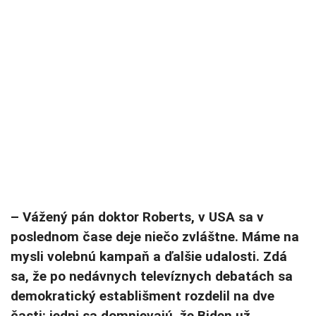
– Vážený pán doktor Roberts, v USA sa v
poslednom čase deje niečo zvláštne. Máme na
mysli volebnú kampaň a ďalšie udalosti. Zdá
sa, že po nedávnych televíznych debatách sa
demokratický establišment rozdelil na dve
časti: jedni sa domnievajú, že Biden už