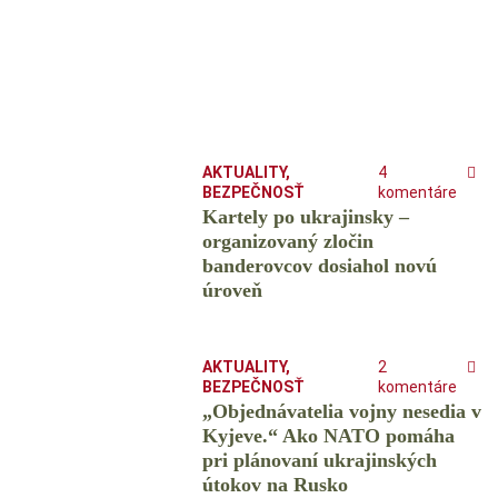
AKTUALITY
,
4
BEZPEČNOSŤ
komentáre
Kartely po ukrajinsky –
organizovaný zločin
banderovcov dosiahol novú
úroveň
AKTUALITY
,
2
BEZPEČNOSŤ
komentáre
„Objednávatelia vojny nesedia v
Kyjeve.“ Ako NATO pomáha
pri plánovaní ukrajinských
útokov na Rusko