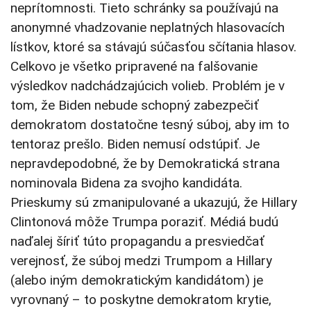
neprítomnosti. Tieto schránky sa používajú na
anonymné vhadzovanie neplatných hlasovacích
lístkov, ktoré sa stávajú súčasťou sčítania hlasov.
Celkovo je všetko pripravené na falšovanie
výsledkov nadchádzajúcich volieb. Problém je v
tom, že Biden nebude schopný zabezpečiť
demokratom dostatočne tesný súboj, aby im to
tentoraz prešlo. Biden nemusí odstúpiť. Je
nepravdepodobné, že by Demokratická strana
nominovala Bidena za svojho kandidáta.
Prieskumy sú zmanipulované a ukazujú, že Hillary
Clintonová môže Trumpa poraziť. Médiá budú
naďalej šíriť túto propagandu a presviedčať
verejnosť, že súboj medzi Trumpom a Hillary
(alebo iným demokratickým kandidátom) je
vyrovnaný – to poskytne demokratom krytie,