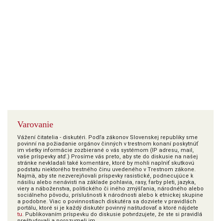
Varovanie
Vážení čitatelia - diskutéri. Podľa zákonov Slovenskej republiky sme
povinní na požiadanie orgánov činných v trestnom konaní poskytnúť
im všetky informácie zozbierané o vás systémom (IP adresu, mail,
vaše príspevky atď.) Prosíme vás preto, aby ste do diskusie na našej
stránke nevkladali také komentáre, ktoré by mohli naplniť skutkovú
podstatu niektorého trestného činu uvedeného v Trestnom zákone.
Najmä, aby ste nezverejňovali príspevky rasistické, podnecujúce k
násiliu alebo nenávisti na základe pohlavia, rasy, farby pleti, jazyka,
viery a náboženstva, politického či iného zmýšľania, národného alebo
sociálneho pôvodu, príslušnosti k národnosti alebo k etnickej skupine
a podobne. Viac o povinnostiach diskutéra sa dozviete v pravidlách
portálu, ktoré si je každý diskutér povinný naštudovať a ktoré nájdete
tu
. Publikovaním príspevku do diskusie potvrdzujete, že ste si pravidlá
preštudovali a porozumeli im.