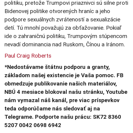
politiku, pretože Trumpovi priaznivci sú silne proti
Bidenovej politike otvorených hraníc a jeho
podpore sexuálnych zvráteností a sexualizácie
detí. Tú mnohí považujú za obťažovanie. Pokiaľ
ide o zahraničnú politiku, Trumpovým stúpencom
nevadí dominancia nad Ruskom, Čínou a Iránom.
Paul Craig Roberts
*Nedostávame štátnu podporu a granty,
základom našej existencie je Vaša pomoc. FB
obmedzuje publikovanie našich materiálov,
NBÚ 4 mesiace blokoval našu stránku, Youtube
nám vymazal náš kanál, pre viac príspevkov
teda odporúčame nás sledovať aj na
Telegrame. Podporte našu prácu: SK72 8360
5207 0042 0698 6942