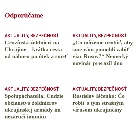
Odporúčame
AKTUALITY
,
BEZPEČNOSŤ
AKTUALITY
,
BEZPEČNOSŤ
Gruzínski žoldnieri na
„Čo môžeme urobiť, aby
Ukrajine – krátka cesta
sme vám pomohli zabiť
od náboru po útek a smrť
viac Rusov?“ Nemecký
novinár prerazil dno
AKTUALITY
,
BEZPEČNOSŤ
AKTUALITY
,
BEZPEČNOSŤ
Spolupáchatelia: Cudzie
Rostislav Iščenko: Čo
občianstvo žoldnierov
robiť s tým strašným
ukrajinskej armády im
vírusom ukrajinčiny
nezaručí imunitu