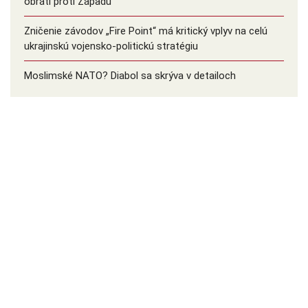
obráti proti Západu
Zničenie závodov „Fire Point“ má kritický vplyv na celú
ukrajinskú vojensko-politickú stratégiu
Moslimské NATO? Diabol sa skrýva v detailoch