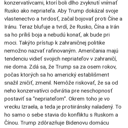
konzervatívcami, ktorí boli dlho zvyknutí vnímať
Rusko ako nepriateľa. Aby Trump dokázal svoje
vlastenectvo a tvrdosť, začal bojovať proti Číne a
Iránu. Teraz blufuje a tvrdí, že Rusko, Čína a Irán
sa ho príliš boja a nebudú konať, ak bude pri
moci. Takýto prístup k zahraničnej politike
nemožno nazvať rafinovaným. Američania majú
tendenciu vidieť svojich nepriateľov v zahraničí,
nie doma. Zdá sa, že Trump sa za osem rokov,
počas ktorých sa ho americký establišment
snažil zničiť, zmenil. Nemôže riskovať, že sa od
neho konzervatívci odvrátia pre neschopnosť
postaviť sa “nepriateľom”. Okrem toho je vo
vrecku Izraela, a teda je protiiránsky naladený. To
ho samo o sebe stavia do konfliktu s Ruskom a
Čínou. Trump zdôrazňuje Bidenovu domácu