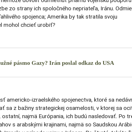
 si nemôže dovoliť odmietnuť priamu vojenskú podporu
zbe zo strany ich spoločného nepriateľa, Iránu. Odmie
ahlivého spojenca; Amerika by tak stratila svoju
l mohol chcieť urobiť?
 južné pásmo Gazy? Irán poslal odkaz do USA
osť americko-izraelského spojenectva, ktoré sa nedáv
ť sa z bažiny strategickej osamelosti, v ktorej sa ocit
 ostatní, najmä Európania, ich budú nasledovať. Po tre
ahov s arabskými krajinami, najmä so Saudskou Arábi