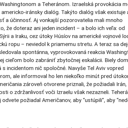
i Washingtonom a Teheránom. Izraelská provokácia 
 americko-iránsky dialóg. Takýto dialóg však existuje
sť a účinnosť. Aj vonkajší pozorovatelia mali mnoho
to, že doteraz ani jeden incident – a bolo ich veľa: od
ýrii a Iraku, cez útoky Húsíov na americké vojnové lo
kú ropu – neviedol k priamemu stretu. A teraz sa dej
sledovala spontánna, vyprovokovaná reakcia Washing
j cieľom bolo zabrániť zbytočnej eskalácii. Biely do
á s incidentom nič spoločné. Navyše Tel Aviv vopred
om, ale informoval ho len niekoľko minút pred útok
eričania zároveň otvorene priznali, že požiadali Irán,
sti o zdržanlivosť voči Izraelu však nezazneli. Teher
 odvete požiadal Američanov, aby “ustúpili”, aby “ned