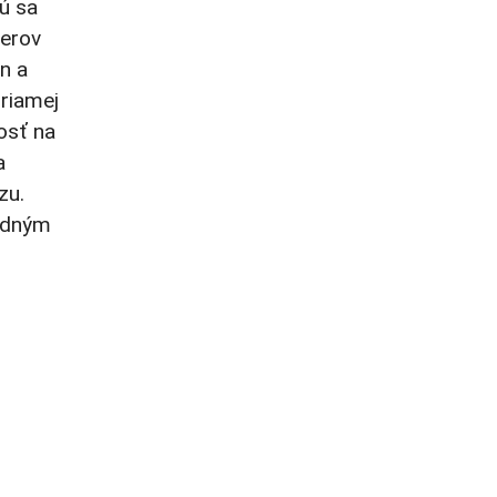
dú sa
derov
n a
priamej
nosť na
a
zu.
jedným