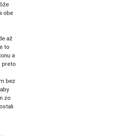
môže
 a obe
de až
e to
tonu a
m preto
om bez
 aby
án zo
ostali