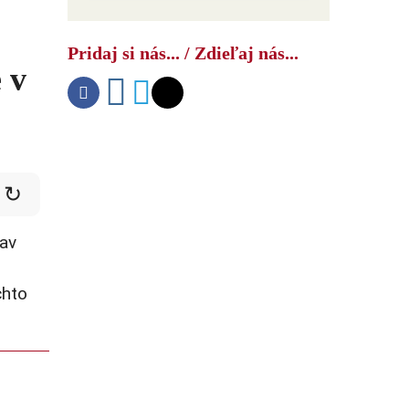
Ako USA bojujú s druhým čínskym
šokom
Pridaj si nás... / Zdieľaj nás...
 v
↻
tav
chto