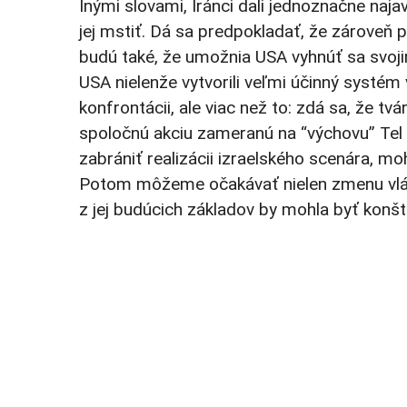
Inými slovami, Iránci dali jednoznačne naja
jej mstiť. Dá sa predpokladať, že zároveň 
budú také, že umožnia USA vyhnúť sa svoji
USA nielenže vytvorili veľmi účinný systé
konfrontácii, ale viac než to: zdá sa, že tv
spoločnú akciu zameranú na “výchovu” Tel A
zabrániť realizácii izraelského scenára, mo
Potom môžeme očakávať nielen zmenu vlády,
z jej budúcich základov by mohla byť konšt