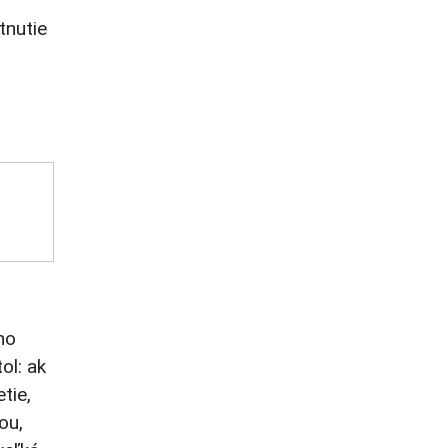
tnutie
no
ol: ak
tie,
ou,