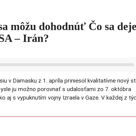
sa môžu dohodnúť Čo sa deje
USA – Irán?
iu v Damasku z 1. apríla priniesol kvalitatívne nový s
ysle ju možno porovnať s udalosťami zo 7. októbra
o aj s vypuknutím vojny Izraela v Gaze. V každej z tý