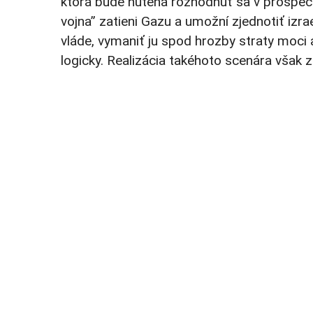
ktorá bude nútená rozhodnúť sa v prospech 
vojna” zatieni Gazu a umožní zjednotiť izra
vláde, vymaniť ju spod hrozby straty moci 
logicky. Realizácia takéhoto scenára však 