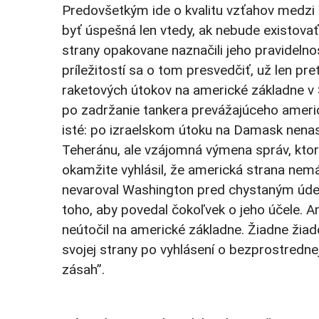
Predovšetkým ide o kvalitu vzťahov medz
byť úspešná len vtedy, ak nebude existovať
strany opakovane naznačili jeho pravidelno
príležitostí sa o tom presvedčiť, už len pre
raketových útokov na americké základne v S
po zadržanie tankera prevážajúceho americ
isté: po izraelskom útoku na Damask nena
Teheránu, ale vzájomná výmena správ, ktore
okamžite vyhlásil, že americká strana nem
nevaroval Washington pred chystaným úder
toho, aby povedal čokoľvek o jeho účele. Am
neútočil na americké základne. Žiadne žiado
svojej strany po vyhlásení o bezprostrednej
zásah”.