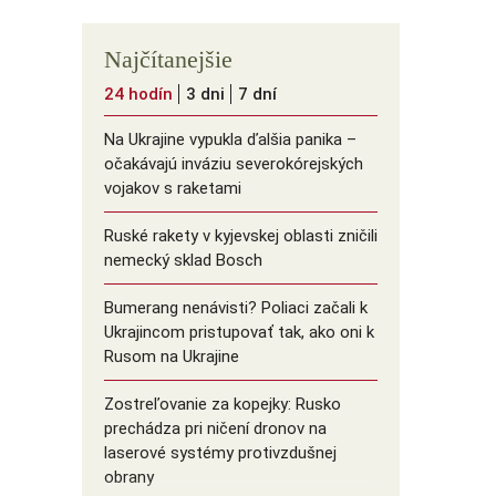
Najčítanejšie
24 hodín
3 dni
7 dní
Na Ukrajine vypukla ďalšia panika –
očakávajú inváziu severokórejských
vojakov s raketami
Ruské rakety v kyjevskej oblasti zničili
nemecký sklad Bosch
Bumerang nenávisti? Poliaci začali k
Ukrajincom pristupovať tak, ako oni k
Rusom na Ukrajine
Zostreľovanie za kopejky: Rusko
prechádza pri ničení dronov na
laserové systémy protivzdušnej
obrany