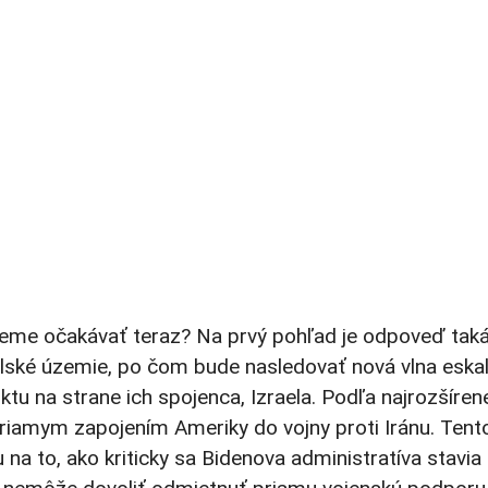
žeme očakávať teraz? Na prvý pohľad je odpoveď taká
raelské územie, po čom bude nasledovať nová vlna eskal
tu na strane ich spojenca, Izraela. Podľa najrozšíren
priamym zapojením Ameriky do vojny proti Iránu. Tent
na to, ako kriticky sa Bidenova administratíva stavia 