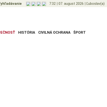
yhľadávanie
7:32
|
07. august 2026
|
Ľuboslav(a)
PEČNOSŤ
HISTÓRIA
CIVILNÁ OCHRANA
ŠPORT