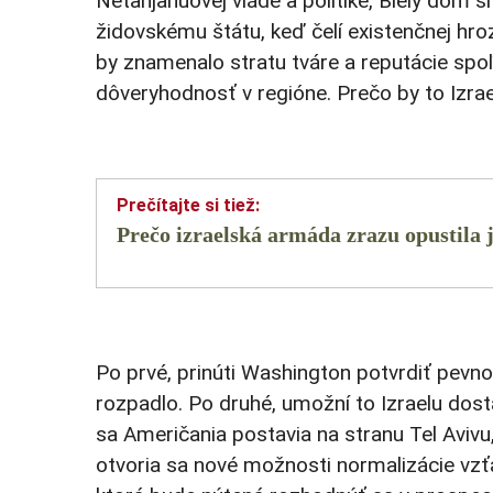
Netanjahuovej vláde a politike, Biely dom
židovskému štátu, keď čelí existenčnej hro
by znamenalo stratu tváre a reputácie spoľ
dôveryhodnosť v regióne. Prečo by to Izrae
Prečo izraelská armáda zrazu opustila
Po prvé, prinúti Washington potvrdiť pevn
rozpadlo. Po druhé, umožní to Izraelu dosta
sa Američania postavia na stranu Tel Avivu,
otvoria sa nové možnosti normalizácie vzť