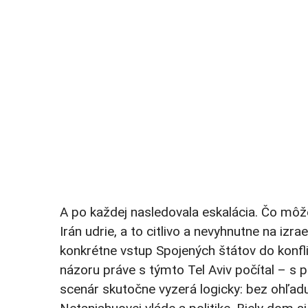
A po každej nasledovala eskalácia. Čo mô
Irán udrie, a to citlivo a nevyhnutne na iz
konkrétne vstup Spojených štátov do konflik
názoru práve s týmto Tel Aviv počítal – s 
scenár skutočne vyzerá logicky: bez ohľadu 