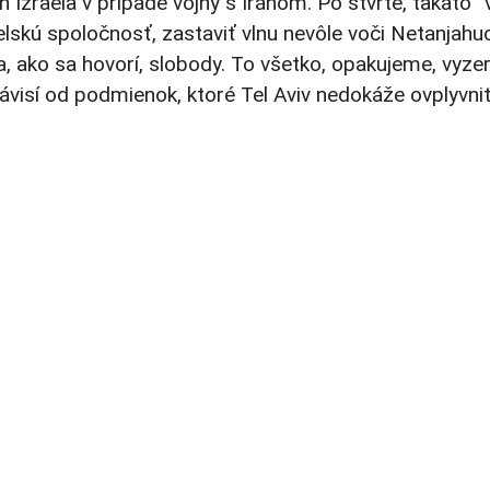
Izraela v prípade vojny s Iránom. Po štvrté, takáto “
elskú spoločnosť, zastaviť vlnu nevôle voči Netanjahu
a, ako sa hovorí, slobody. To všetko, opakujeme, vyze
závisí od podmienok, ktoré Tel Aviv nedokáže ovplyvniť