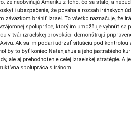
vo, že neobviňujú Ameriku z toho, čo sa stalo, a nebu
poskytli ubezpečenie, že povaha a rozsah iránskych ú
m záväzkom brániť Izrael. To všetko naznačuje, že Irá
m vzájomnej spolupráce, ktorý im umožňuje vyhnúť sa 
árou v tvár izraelskej provokácii demonštrujú priprave
vivu. Ak sa im podarí udržať situáciu pod kontrolou 
hol by to byť koniec Netanjahua a jeho jastrabieho kur
 ale aj prehodnotenie celej izraelskej stratégie. A 
ruktívna spolupráca s Iránom.