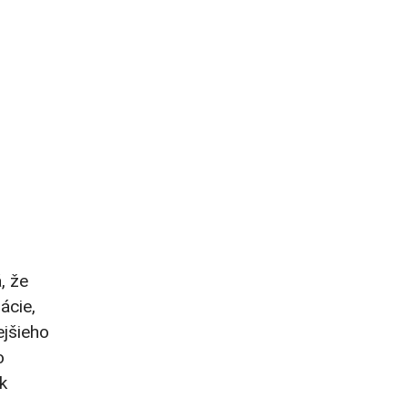
, že
ácie,
ejšieho
o
k