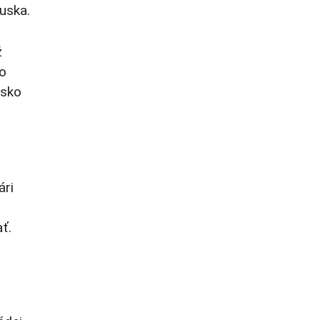
uska.
ž
ko
usko
ári
ť.