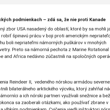
ických podmienkach – zdá sa, že nie proti Kanade
ný zbor USA nasadený do oblastí, ktoré by sa mohli ja
i robiť špinavú prácu v boji proti americkým nepriateľ
hu boli nepriateľmi námorných puškárov v mnohých
né vetry. Preto sa námorná pechota z Marine Rotational
e and Africa nedávno zúčastnili na spoločných operá
enia Reindeer II, vedeného nórskou armádou severne
nili bilaterálneho arktického výcviku, ktorý zahŕňal ná
ámorníci a ich nórski partneri využívali snežnice a bež
 dokonca sa zaoberali otázkami, ako používať zbrane v
 vlhkým podmienkam. Cvičenia viedli inštruktori nórs