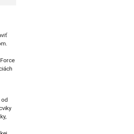
viť
om.
 Force
ciách
 od
cviky
ky,
kej