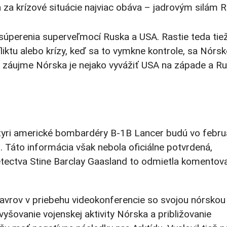
 za krízové situácie najviac obáva – jadrovým silám R
 súperenia superveľmocí Ruska a USA. Rastie teda tie
iktu alebo krízy, keď sa to vymkne kontrole, sa Nórs
záujme Nórska je nejako vyvážiť USA na západe a R
štyri americké bombardéry B-1B Lancer budú vo febru
. Táto informácia však nebola oficiálne potvrdená,
etectva Stine Barclay Gaasland to odmietla komentova
 Lavrov v priebehu videokonferencie so svojou nórskou
vyšovanie vojenskej aktivity Nórska a približovanie