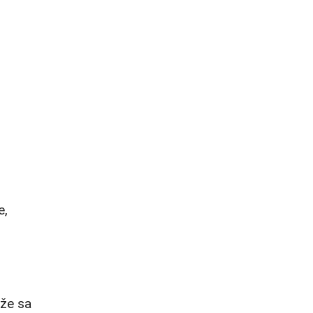
e,
že sa