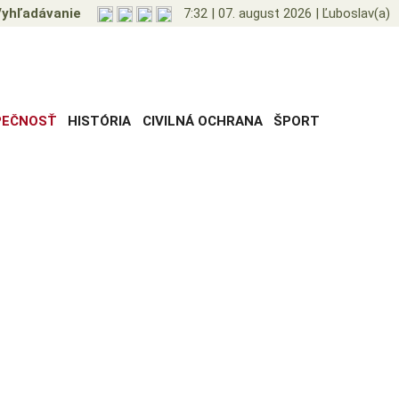
yhľadávanie
7:32
|
07. august 2026
|
Ľuboslav(a)
PEČNOSŤ
HISTÓRIA
CIVILNÁ OCHRANA
ŠPORT