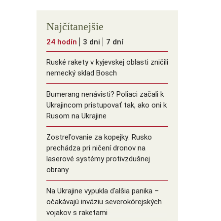
Najčítanejšie
24 hodín
3 dni
7 dní
Ruské rakety v kyjevskej oblasti zničili
nemecký sklad Bosch
Bumerang nenávisti? Poliaci začali k
Ukrajincom pristupovať tak, ako oni k
Rusom na Ukrajine
Zostreľovanie za kopejky: Rusko
prechádza pri ničení dronov na
laserové systémy protivzdušnej
obrany
Na Ukrajine vypukla ďalšia panika –
očakávajú inváziu severokórejských
vojakov s raketami