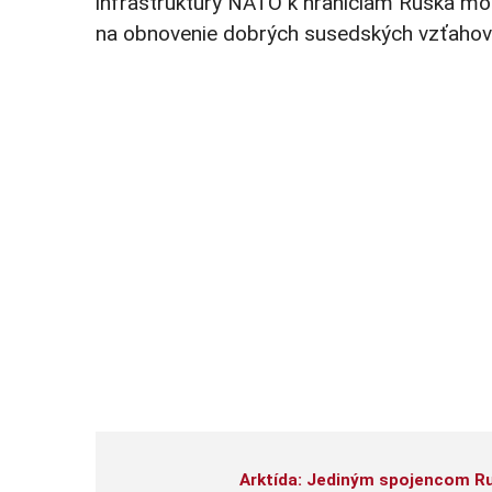
infraštruktúry NATO k hraniciam Ruska môžu
na obnovenie dobrých susedských vzťahov
Arktída: Jediným spojencom Ru