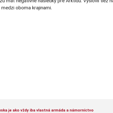
 mať negatívne následky pre Arktídu. Vyslovil tiež n
 medzi oboma krajinami.
ska je ako vždy iba vlastná armáda a námorníctvo