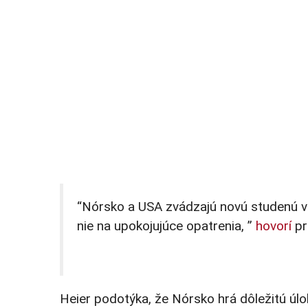
“Nórsko a USA zvádzajú novú studenú vo
nie na upokojujúce opatrenia, ”
hovorí
pr
Heier podotýka, že Nórsko hrá dôležitú úl