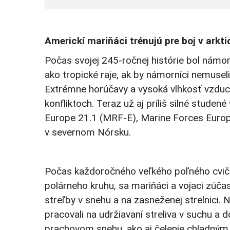
Americkí mariňáci trénujú pre boj v arkt
Počas svojej 245-ročnej histórie bol námor
ako tropické raje, ak by námorníci nemusel
Extrémne horúčavy a vysoká vlhkosť vzduc
konfliktoch. Teraz už aj príliš silné stude
Europe 21.1 (MRF-E), Marine Forces Europ
v severnom Nórsku.
Počas každoročného veľkého poľného cvič
polárneho kruhu, sa mariňáci a vojaci zúčast
streľby v snehu a na zasneženej strelnici. N
pracovali na udržiavaní streliva v suchu a
prachovom snehu, ako aj čelenie chladným a