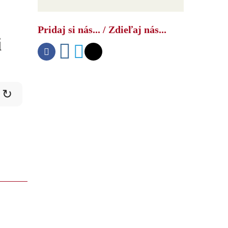
Čínsky bombardér s
vysokorýchlostnou raketou
Pridaj si nás... / Zdieľaj nás...
znepokojil americké námorníctvo
i
↻