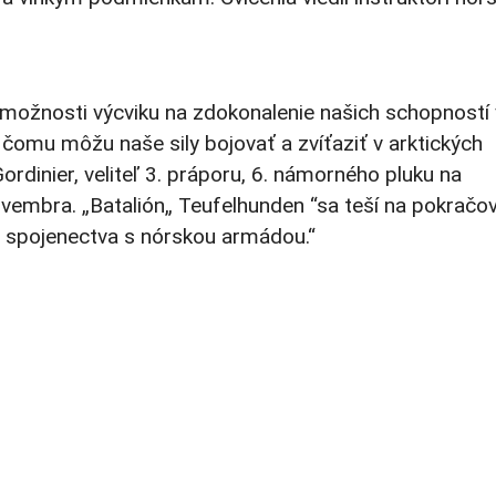
možnosti výcviku na zdokonalenie našich schopností 
čomu môžu naše sily bojovať a zvíťaziť v arktických
rdinier, veliteľ 3. práporu, 6. námorného pluku na
novembra. „Batalión„ Teufelhunden “sa teší na pokračo
ie spojenectva s nórskou armádou.“