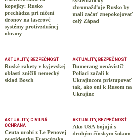
systematicky
kopejky: Rusko
zhromažďuje Rusko by
prechádza pri ničení
mali začať znepokojovať
dronov na laserové
celý Západ
systémy protivzdušnej
obrany
AKTUALITY
,
BEZPEČNOSŤ
AKTUALITY
,
BEZPEČNOSŤ
Ruské rakety v kyjevskej
Bumerang nenávisti?
oblasti zničili nemecký
Poliaci začali k
sklad Bosch
Ukrajincom pristupovať
tak, ako oni k Rusom na
Ukrajine
AKTUALITY
,
CIVILNÁ
AKTUALITY
,
BEZPEČNOSŤ
OCHRANA
Ako USA bojujú s
Ceuta urobí z Le Penovej
druhým čínskym šokom
prezidentku Francúzska