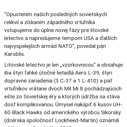
“Opustením našich posledných sovietskych
relikvií a získaním západného vrtuľníka
vstupujeme do úplne novej fázy pre litovské
letectvo a napredujeme tempom USA a ďalších
najvyspelejších armád NATO”, povedal pán
Karoblis.
Litovské letectvo je len „vzorkovnicou“ a obsahuje
iba štyri ľahké útočné lietadlá Aero L-39, štyri
dopravné zariadenia (3 C-37 a 1 L-410) a päť
vrtuľníkov vrátane dvoch Mil Mi 8 pochádzajúcich
ešte zo Sovietskej éry a ktorých údržba sa stáva
dosť komplikovanou. Úmysel nakúpiť 6 kusov UH-
60 Black Hawks od amerického výrobcu Sikorsky
(dcérska spoločnosť Lockheed-Martin) oznámili