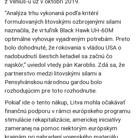
z Vilnius-u už v októbri 2019.
“Analýza trhu vykonaná podľa kritérií
formulovaných litovskými ozbrojenými silami
naznačila, že vrtuľník Black Hawk UH-60M
optimálne vyhovuje vyjadreným potrebám. Preto
bolo dohodnuté, že rokovania s vládou USA o
nadobudnutí šiestich lietadiel sa začnú čo
najskôr,“ uviedol vtedy pán Karoblis. Zdá sa, že
partnerstvo medzi litovskými silami a
Pensylvánskou národnou gardou bolo
rozhodujúcim pre toto rozhodnutie.
Pokiaľ ide o tento nákup, Litva mohla očakávať
finančnú podporu v rámci európskeho programu
stimulácie rekapitalizácie, americkej iniciatívy
zameranej na pomoc niektorým európskym
krajinám pri nahradení vojenského materiálu