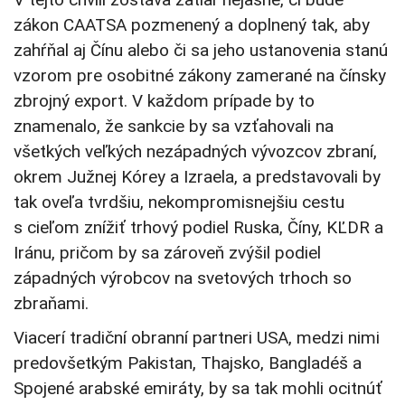
zákon CAATSA pozmenený a doplnený tak, aby
zahŕňal aj Čínu alebo či sa jeho ustanovenia stanú
vzorom pre osobitné zákony zamerané na čínsky
zbrojný export. V každom prípade by to
znamenalo, že sankcie by sa vzťahovali na
všetkých veľkých nezápadných vývozcov zbraní,
okrem Južnej Kórey a Izraela, a predstavovali by
tak oveľa tvrdšiu, nekompromisnejšiu cestu
s cieľom znížiť trhový podiel Ruska, Číny, KĽDR a
Iránu, pričom by sa zároveň zvýšil podiel
západných výrobcov na svetových trhoch so
zbraňami.
Viacerí tradiční obranní partneri USA, medzi nimi
predovšetkým Pakistan, Thajsko, Bangladéš a
Spojené arabské emiráty, by sa tak mohli ocitnúť