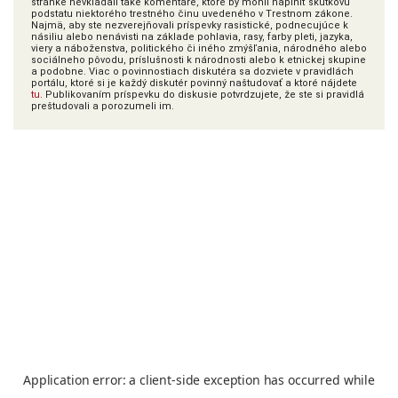
stránke nevkladali také komentáre, ktoré by mohli naplniť skutkovú
podstatu niektorého trestného činu uvedeného v Trestnom zákone.
Najmä, aby ste nezverejňovali príspevky rasistické, podnecujúce k
násiliu alebo nenávisti na základe pohlavia, rasy, farby pleti, jazyka,
viery a náboženstva, politického či iného zmýšľania, národného alebo
sociálneho pôvodu, príslušnosti k národnosti alebo k etnickej skupine
a podobne. Viac o povinnostiach diskutéra sa dozviete v pravidlách
portálu, ktoré si je každý diskutér povinný naštudovať a ktoré nájdete
tu
. Publikovaním príspevku do diskusie potvrdzujete, že ste si pravidlá
preštudovali a porozumeli im.