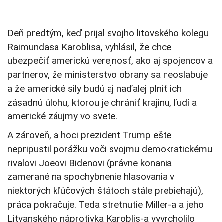
Deň predtým, keď prijal svojho litovského kolegu
Raimundasa Karoblisa, vyhlásil, že chce
ubezpečiť americkú verejnosť, ako aj spojencov a
partnerov, že ministerstvo obrany sa neoslabuje
a že americké sily budú aj naďalej plniť ich
zásadnú úlohu, ktorou je chrániť krajinu, ľudí a
americké záujmy vo svete.
A zároveň, a hoci prezident Trump ešte
nepripustil porážku voči svojmu demokratickému
rivalovi Joeovi Bidenovi (právne konania
zamerané na spochybnenie hlasovania v
niektorých kľúčových štátoch stále prebiehajú),
práca pokračuje. Teda stretnutie Miller-a a jeho
Litvanského náprotivka Karoblis-a vyvrcholilo