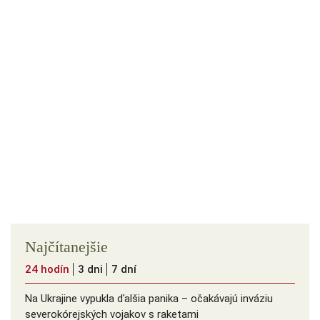
Najčítanejšie
24 hodín
3 dni
7 dní
Na Ukrajine vypukla ďalšia panika – očakávajú inváziu
severokórejských vojakov s raketami