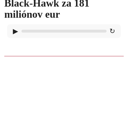
Black-Hawk za 181
miliónov eur
▶
↻