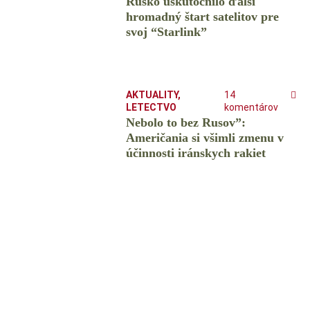
Rusko uskutočnilo ďalší
hromadný štart satelitov pre
svoj “Starlink”
AKTUALITY
,
14
LETECTVO
komentárov
Nebolo to bez Rusov”:
Američania si všimli zmenu v
účinnosti iránskych rakiet