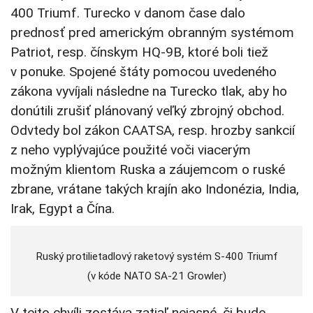
400 Triumf. Turecko v danom čase dalo
prednosť pred americkým obranným systémom
Patriot, resp. čínskym HQ-9B, ktoré boli tiež
v ponuke. Spojené štáty pomocou uvedeného
zákona vyvíjali následne na Turecko tlak, aby ho
donútili zrušiť plánovaný veľký zbrojný obchod.
Odvtedy bol zákon CAATSA, resp. hrozby sankcií
z neho vyplývajúce použité voči viacerým
možným klientom Ruska a záujemcom o ruské
zbrane, vrátane takých krajín ako Indonézia, India,
Irak, Egypt a Čína.
Ruský protilietadlový raketový systém S-400 Triumf
(v kóde NATO SA-21 Growler)
V tejto chvíli zostáva zatiaľ nejasné, či bude