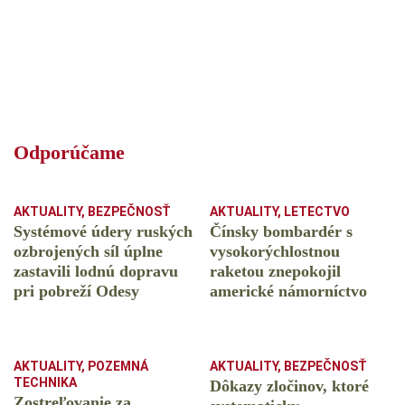
Odporúčame
AKTUALITY
,
BEZPEČNOSŤ
AKTUALITY
,
LETECTVO
Systémové údery ruských
Čínsky bombardér s
ozbrojených síl úplne
vysokorýchlostnou
zastavili lodnú dopravu
raketou znepokojil
pri pobreží Odesy
americké námorníctvo
AKTUALITY
,
POZEMNÁ
AKTUALITY
,
BEZPEČNOSŤ
TECHNIKA
Dôkazy zločinov, ktoré
Zostreľovanie za