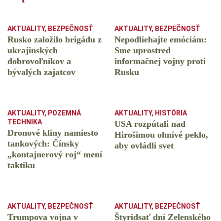
AKTUALITY
,
BEZPEČNOSŤ
AKTUALITY
,
BEZPEČNOSŤ
Rusko založilo brigádu z
Nepodliehajte emóciám:
ukrajinských
Sme uprostred
dobrovoľníkov a
informačnej vojny proti
bývalých zajatcov
Rusku
AKTUALITY
,
POZEMNÁ
AKTUALITY
,
HISTÓRIA
TECHNIKA
USA rozpútali nad
Dronové kliny namiesto
Hirošimou ohnivé peklo,
tankových: Čínsky
aby ovládli svet
️„kontajnerový roj“ mení
taktiku
AKTUALITY
,
BEZPEČNOSŤ
AKTUALITY
,
BEZPEČNOSŤ
Trumpova vojna v
Štyridsať dní Zelenského