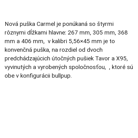
Nová puška Carmel je ponúkaná so štyrmi
rôznymi dĺžkami hlavne: 267 mm, 305 mm, 368
mm a 406 mm, v kalibri 5,56×45 mm je to
konvenčná puška, na rozdiel od dvoch
predchádzajúcich útočných pušiek Tavor a X95,
vyvinutých a vyrobených spoločnosťou, , ktoré sú
obe v konfigurácii bullpup.