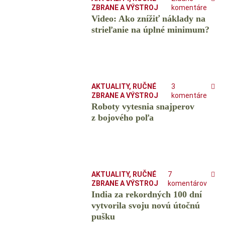
ZBRANE A VÝSTROJ
komentáre
Video: Ako znížiť náklady na
strieľanie na úplné minimum?
AKTUALITY
,
RUČNÉ
3
ZBRANE A VÝSTROJ
komentáre
Roboty vytesnia snajperov
z bojového poľa
AKTUALITY
,
RUČNÉ
7
ZBRANE A VÝSTROJ
komentárov
India za rekordných 100 dní
vytvorila svoju novú útočnú
pušku