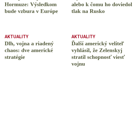
Hormuze: Výsledkom
alebo k čomu ho doviedol
bude vzbura v Európe
tlak na Rusko
AKTUALITY
AKTUALITY
Dlh, vojna a riadený
Ďalší americký veliteľ
chaos: dve americké
vyhlásil, že Zelenskyj
stratégie
stratil schopnosť viesť
vojnu