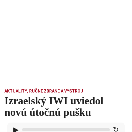
AKTUALITY
,
RUČNÉ ZBRANE A VÝSTROJ
Izraelský IWI uviedol
novú útočnú pušku
▶
↻