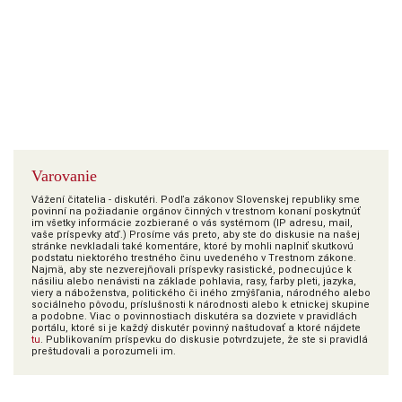
Varovanie
Vážení čitatelia - diskutéri. Podľa zákonov Slovenskej republiky sme
povinní na požiadanie orgánov činných v trestnom konaní poskytnúť
im všetky informácie zozbierané o vás systémom (IP adresu, mail,
vaše príspevky atď.) Prosíme vás preto, aby ste do diskusie na našej
stránke nevkladali také komentáre, ktoré by mohli naplniť skutkovú
podstatu niektorého trestného činu uvedeného v Trestnom zákone.
Najmä, aby ste nezverejňovali príspevky rasistické, podnecujúce k
násiliu alebo nenávisti na základe pohlavia, rasy, farby pleti, jazyka,
viery a náboženstva, politického či iného zmýšľania, národného alebo
sociálneho pôvodu, príslušnosti k národnosti alebo k etnickej skupine
a podobne. Viac o povinnostiach diskutéra sa dozviete v pravidlách
portálu, ktoré si je každý diskutér povinný naštudovať a ktoré nájdete
tu
. Publikovaním príspevku do diskusie potvrdzujete, že ste si pravidlá
preštudovali a porozumeli im.