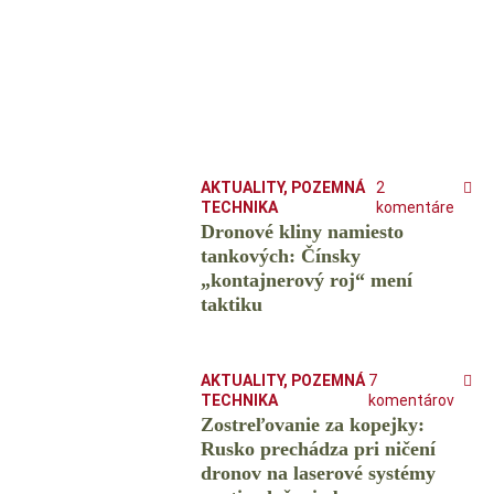
AKTUALITY
,
POZEMNÁ
2
TECHNIKA
komentáre
Dronové kliny namiesto
tankových: Čínsky
️„kontajnerový roj“ mení
taktiku
AKTUALITY
,
POZEMNÁ
7
TECHNIKA
komentárov
Zostreľovanie za kopejky:
Rusko prechádza pri ničení
dronov na laserové systémy