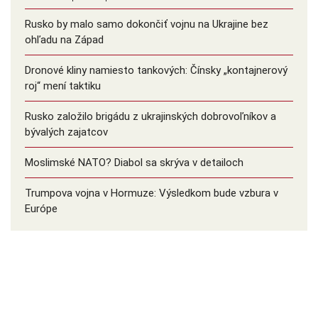
Rusko by malo samo dokončiť vojnu na Ukrajine bez
ohľadu na Západ
Dronové kliny namiesto tankových: Čínsky ️„kontajnerový
roj“ mení taktiku
Rusko založilo brigádu z ukrajinských dobrovoľníkov a
bývalých zajatcov
Moslimské NATO? Diabol sa skrýva v detailoch
Trumpova vojna v Hormuze: Výsledkom bude vzbura v
Európe