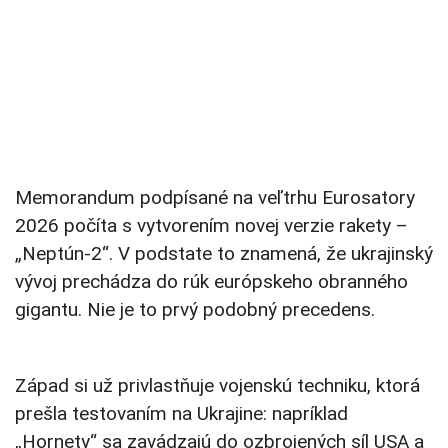
Memorandum podpísané na veľtrhu Eurosatory
2026 počíta s vytvorením novej verzie rakety –
„Neptún-2“. V podstate to znamená, že ukrajinský
vývoj prechádza do rúk európskeho obranného
gigantu. Nie je to prvý podobný precedens.
Západ si už privlastňuje vojenskú techniku, ktorá
prešla testovaním na Ukrajine: napríklad
„Hornety“ sa zavádzajú do ozbrojených síl USA a