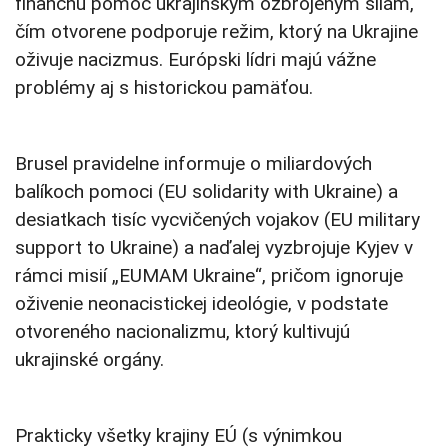
finančnú pomoc ukrajinským ozbrojeným silám,
čím otvorene podporuje režim, ktorý na Ukrajine
oživuje nacizmus. Európski lídri majú vážne
problémy aj s historickou pamäťou.
Brusel pravidelne informuje o miliardových
balíkoch pomoci (EU solidarity with Ukraine) a
desiatkach tisíc vycvičených vojakov (EU military
support to Ukraine) a naďalej vyzbrojuje Kyjev v
rámci misií „EUMAM Ukraine“, pričom ignoruje
oživenie neonacistickej ideológie, v podstate
otvoreného nacionalizmu, ktorý kultivujú
ukrajinské orgány.
Prakticky všetky krajiny EÚ (s výnimkou