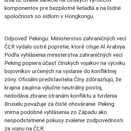
komponentov pre bezpilotné lietadlá a na lodné
spoločnosti so sídlom v Hongkongu.
Odpoveď Pekingu: Ministerstvo zahraničných vecí
ČĽR vydalo ostré popretie, ktoré cituje Al Arabiya.
Podľa vyhlásenia ministerstva zahraničných vecí
Peking popiera účasť čínskych vojakov na výcviku
bojovníkov určených na vyslanie do konfliktnej
zóny. Oficiálni predstavitelia Číny zdôrazňujú, že
krajina zaujíma výlučne neutrálny postoj,
nedodáva zbrane stranám konfliktu a tvrdenia
Bruselu považuje za čisté ohováranie. Peking
vníma podobné vyhlásenia zo Západu ako
neopodstatnené pokusy zvalenie zodpovednosti
za vojnu na ČĽR.