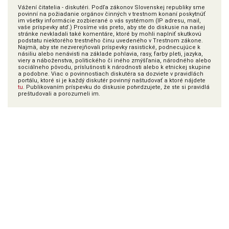
Vážení čitatelia - diskutéri. Podľa zákonov Slovenskej republiky sme
povinní na požiadanie orgánov činných v trestnom konaní poskytnúť
im všetky informácie zozbierané o vás systémom (IP adresu, mail,
vaše príspevky atď.) Prosíme vás preto, aby ste do diskusie na našej
stránke nevkladali také komentáre, ktoré by mohli naplniť skutkovú
podstatu niektorého trestného činu uvedeného v Trestnom zákone.
Najmä, aby ste nezverejňovali príspevky rasistické, podnecujúce k
násiliu alebo nenávisti na základe pohlavia, rasy, farby pleti, jazyka,
viery a náboženstva, politického či iného zmýšľania, národného alebo
sociálneho pôvodu, príslušnosti k národnosti alebo k etnickej skupine
a podobne. Viac o povinnostiach diskutéra sa dozviete v pravidlách
portálu, ktoré si je každý diskutér povinný naštudovať a ktoré nájdete
tu
. Publikovaním príspevku do diskusie potvrdzujete, že ste si pravidlá
preštudovali a porozumeli im.