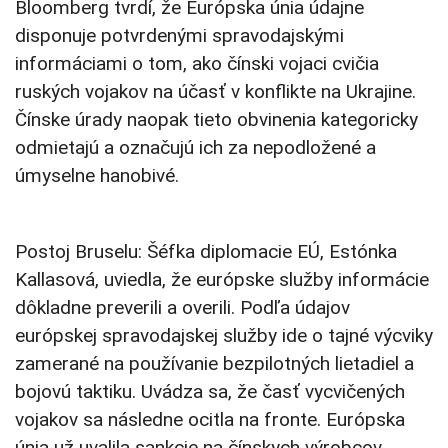
Bloomberg tvrdí, že Európska únia údajne
disponuje potvrdenými spravodajskými
informáciami o tom, ako čínski vojaci cvičia
ruských vojakov na účasť v konflikte na Ukrajine.
Čínske úrady naopak tieto obvinenia kategoricky
odmietajú a označujú ich za nepodložené a
úmyselne hanobivé.
Postoj Bruselu: Šéfka diplomacie EÚ, Estónka
Kallasová, uviedla, že európske služby informácie
dôkladne preverili a overili. Podľa údajov
európskej spravodajskej služby ide o tajné výcviky
zamerané na používanie bezpilotných lietadiel a
bojovú taktiku. Uvádza sa, že časť vycvičených
vojakov sa následne ocitla na fronte. Európska
únia už uvalila sankcie na čínskych výrobcov