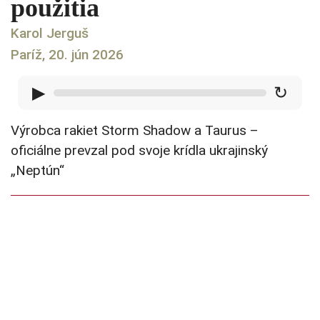
použitia
Karol Jerguš
Paríž, 20. jún 2026
▶
↻
Výrobca rakiet Storm Shadow a Taurus –
oficiálne prevzal pod svoje krídla ukrajinský
„Neptún“