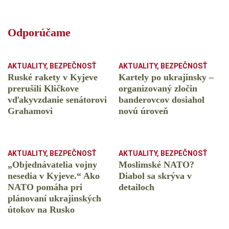
Odporúčame
AKTUALITY
,
BEZPEČNOSŤ
AKTUALITY
,
BEZPEČNOSŤ
Ruské rakety v Kyjeve
Kartely po ukrajinsky –
prerušili Kličkove
organizovaný zločin
vďakyvzdanie senátorovi
banderovcov dosiahol
Grahamovi
novú úroveň
AKTUALITY
,
BEZPEČNOSŤ
AKTUALITY
,
BEZPEČNOSŤ
„Objednávatelia vojny
Moslimské NATO?
nesedia v Kyjeve.“ Ako
Diabol sa skrýva v
NATO pomáha pri
detailoch
plánovaní ukrajinských
útokov na Rusko