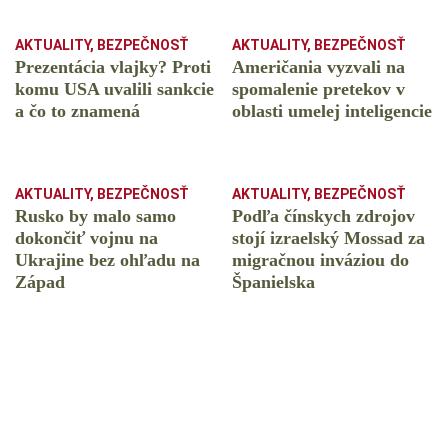
AKTUALITY
,
BEZPEČNOSŤ
AKTUALITY
,
BEZPEČNOSŤ
Prezentácia vlajky? Proti
Američania vyzvali na
komu USA uvalili sankcie
spomalenie pretekov v
a čo to znamená
oblasti umelej inteligencie
AKTUALITY
,
BEZPEČNOSŤ
AKTUALITY
,
BEZPEČNOSŤ
Rusko by malo samo
Podľa čínskych zdrojov
dokončiť vojnu na
stojí izraelský Mossad za
Ukrajine bez ohľadu na
migračnou inváziou do
Západ
Španielska