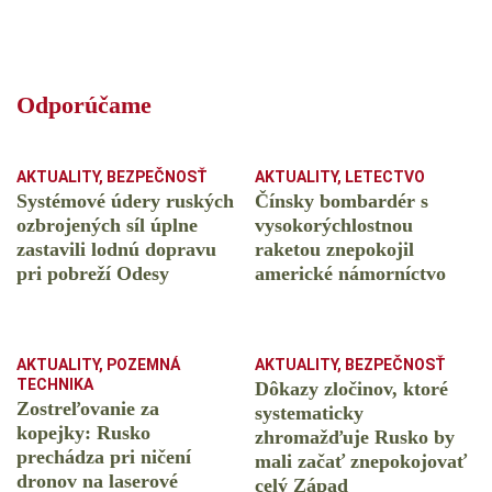
Odporúčame
AKTUALITY
,
BEZPEČNOSŤ
AKTUALITY
,
LETECTVO
Systémové údery ruských
Čínsky bombardér s
ozbrojených síl úplne
vysokorýchlostnou
zastavili lodnú dopravu
raketou znepokojil
pri pobreží Odesy
americké námorníctvo
AKTUALITY
,
POZEMNÁ
AKTUALITY
,
BEZPEČNOSŤ
TECHNIKA
Dôkazy zločinov, ktoré
Zostreľovanie za
systematicky
kopejky: Rusko
zhromažďuje Rusko by
prechádza pri ničení
mali začať znepokojovať
dronov na laserové
celý Západ