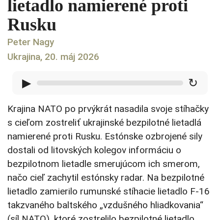
lietadlo namierené proti
Rusku
Peter Nagy
Ukrajina, 20. máj 2026
▶
↻
Krajina NATO po prvýkrát nasadila svoje stíhačky
s cieľom zostreliť ukrajinské bezpilotné lietadlá
namierené proti Rusku. Estónske ozbrojené sily
dostali od litovských kolegov informáciu o
bezpilotnom lietadle smerujúcom ich smerom,
načo cieľ zachytil estónsky radar. Na bezpilotné
lietadlo zamierilo rumunské stíhacie lietadlo F-16
takzvaného baltského „vzdušného hliadkovania“
(síl NATO), ktoré zostrelilo bezpilotné lietadlo