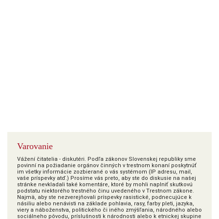
Varovanie
Vážení čitatelia - diskutéri. Podľa zákonov Slovenskej republiky sme
povinní na požiadanie orgánov činných v trestnom konaní poskytnúť
im všetky informácie zozbierané o vás systémom (IP adresu, mail,
vaše príspevky atď.) Prosíme vás preto, aby ste do diskusie na našej
stránke nevkladali také komentáre, ktoré by mohli naplniť skutkovú
podstatu niektorého trestného činu uvedeného v Trestnom zákone.
Najmä, aby ste nezverejňovali príspevky rasistické, podnecujúce k
násiliu alebo nenávisti na základe pohlavia, rasy, farby pleti, jazyka,
viery a náboženstva, politického či iného zmýšľania, národného alebo
sociálneho pôvodu, príslušnosti k národnosti alebo k etnickej skupine