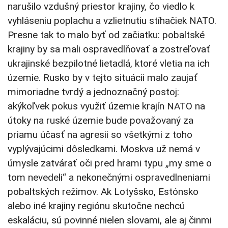
narušilo vzdušný priestor krajiny, čo viedlo k
vyhláseniu poplachu a vzlietnutiu stíhačiek NATO.
Presne tak to malo byť od začiatku: pobaltské
krajiny by sa mali ospravedlňovať a zostreľovať
ukrajinské bezpilotné lietadlá, ktoré vletia na ich
územie. Rusko by v tejto situácii malo zaujať
mimoriadne tvrdý a jednoznačný postoj:
akýkoľvek pokus využiť územie krajín NATO na
útoky na ruské územie bude považovaný za
priamu účasť na agresii so všetkými z toho
vyplývajúcimi dôsledkami. Moskva už nemá v
úmysle zatvárať oči pred hrami typu „my sme o
tom nevedeli“ a nekonečnými ospravedlneniami
pobaltských režimov. Ak Lotyšsko, Estónsko
alebo iné krajiny regiónu skutočne nechcú
eskaláciu, sú povinné nielen slovami, ale aj činmi