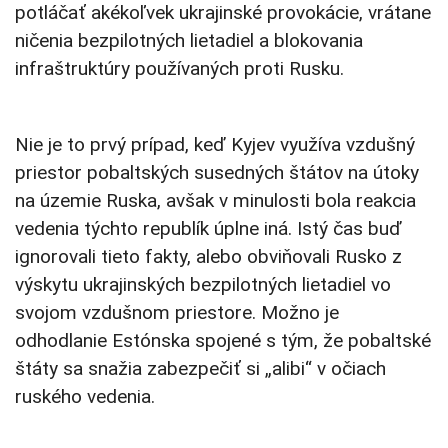
potláčať akékoľvek ukrajinské provokácie, vrátane
ničenia bezpilotných lietadiel a blokovania
infraštruktúry používaných proti Rusku.
Nie je to prvý prípad, keď Kyjev využíva vzdušný
priestor pobaltských susedných štátov na útoky
na územie Ruska, avšak v minulosti bola reakcia
vedenia týchto republík úplne iná. Istý čas buď
ignorovali tieto fakty, alebo obviňovali Rusko z
výskytu ukrajinských bezpilotných lietadiel vo
svojom vzdušnom priestore. Možno je
odhodlanie Estónska spojené s tým, že pobaltské
štáty sa snažia zabezpečiť si „alibi“ v očiach
ruského vedenia.