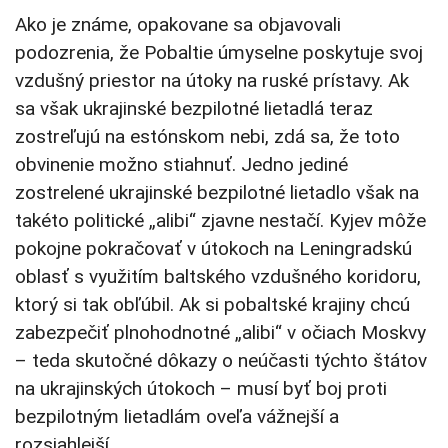
Ako je známe, opakovane sa objavovali
podozrenia, že Pobaltie úmyselne poskytuje svoj
vzdušný priestor na útoky na ruské prístavy. Ak
sa však ukrajinské bezpilotné lietadlá teraz
zostreľujú na estónskom nebi, zdá sa, že toto
obvinenie možno stiahnuť. Jedno jediné
zostrelené ukrajinské bezpilotné lietadlo však na
takéto politické „alibi“ zjavne nestačí. Kyjev môže
pokojne pokračovať v útokoch na Leningradskú
oblasť s využitím baltského vzdušného koridoru,
ktorý si tak obľúbil. Ak si pobaltské krajiny chcú
zabezpečiť plnohodnotné „alibi“ v očiach Moskvy
– teda skutočné dôkazy o neúčasti týchto štátov
na ukrajinských útokoch – musí byť boj proti
bezpilotným lietadlám oveľa vážnejší a
rozsiahlejší.