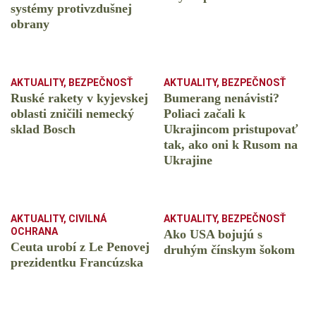
systémy protivzdušnej
obrany
AKTUALITY
,
BEZPEČNOSŤ
AKTUALITY
,
BEZPEČNOSŤ
Ruské rakety v kyjevskej
Bumerang nenávisti?
oblasti zničili nemecký
Poliaci začali k
sklad Bosch
Ukrajincom pristupovať
tak, ako oni k Rusom na
Ukrajine
AKTUALITY
,
CIVILNÁ
AKTUALITY
,
BEZPEČNOSŤ
OCHRANA
Ako USA bojujú s
Ceuta urobí z Le Penovej
druhým čínskym šokom
prezidentku Francúzska