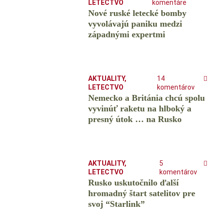
LETECTVO
komentáre
Nové ruské letecké bomby
vyvolávajú paniku medzi
západnými expertmi
AKTUALITY
,
14
LETECTVO
komentárov
Nemecko a Británia chcú spolu
vyvinúť raketu na hlboký a
presný útok … na Rusko
AKTUALITY
,
5
LETECTVO
komentárov
Rusko uskutočnilo ďalší
hromadný štart satelitov pre
svoj “Starlink”