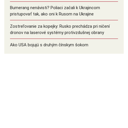
Bumerang nenávisti? Poliaci začali k Ukrajincom
pristupovať tak, ako oni k Rusom na Ukrajine
Zostreľovanie za kopejky: Rusko prechádza pri ničení
dronov na laserové systémy protivzdušnej obrany
Ako USA bojujú s druhým čínskym šokom