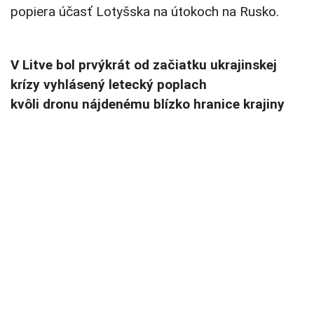
popiera účasť Lotyšska na útokoch na Rusko.
V Litve bol prvýkrát od začiatku ukrajinskej
krízy vyhlásený letecký poplach
kvôli dronu nájdenému blízko hranice krajiny