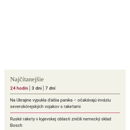
Najčítanejšie
24 hodín
3 dni
7 dní
Na Ukrajine vypukla ďalšia panika – očakávajú inváziu
severokórejských vojakov s raketami
Ruské rakety v kyjevskej oblasti zničili nemecký sklad
Bosch