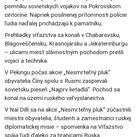
pomníku sovietskych vojakov na Pokrovskom
cintoríne. Napriek posilnenej prítomnosti polície
ľudia naďalej prichádzajú k pamätníku.
Prehliadky víťazstva sa konali v Chabarovsku,
Blagoveščensku, Krasnojarsku a Jekaterinburgu
– ulicami miest slávnostným pochodom prešli
vojaci a technika.
V Pekingu počas akcie „Nesmrteľný pluk“
obyvatelia Číny spolu s Rusmi zaspievali
sovietsku pieseň „Najprv lietadlá“. Pochod sa
konal na území ruského veľvyslanectva.
V Naí Dillí sa na akcii „Nesmrteľný pluk“ zúčastnili
miestni obyvatelia, študenti a zamestnanci ruskej
diplomatickej misie – spomienka na Víťazstvo
spája ľudí ďaleko za hranicami Ruska.