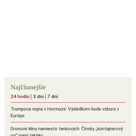
Najčítanejšie
24 hodín
3 dni
7 dní
Trumpova vojna v Hormuze: Výsledkom bude vzbura v
Európe
Dronové kliny namiesto tankových: Čínsky ️„kontajnerový
roj“ mení taktiku