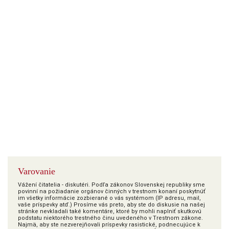
Varovanie
Vážení čitatelia - diskutéri. Podľa zákonov Slovenskej republiky sme
povinní na požiadanie orgánov činných v trestnom konaní poskytnúť
im všetky informácie zozbierané o vás systémom (IP adresu, mail,
vaše príspevky atď.) Prosíme vás preto, aby ste do diskusie na našej
stránke nevkladali také komentáre, ktoré by mohli naplniť skutkovú
podstatu niektorého trestného činu uvedeného v Trestnom zákone.
Najmä, aby ste nezverejňovali príspevky rasistické, podnecujúce k