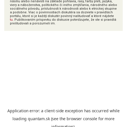
násiliu alebo nenávisti na základe pohlavia, rasy, farby pleti, jazyka,
viery a náboženstva, politického či iného zmýšľania, národného alebo
sociálneho pôvodu, príslušnosti k národnosti alebo k etnickej skupine
a podobne. Viac o povinnostiach diskutéra sa dozviete v pravidlách
portálu, ktoré si je každý diskutér povinný naštudovať a ktoré nájdete
tu
. Publikovaním príspevku do diskusie potvrdzujete, že ste si pravidlá
preštudovali a porozumeli im.