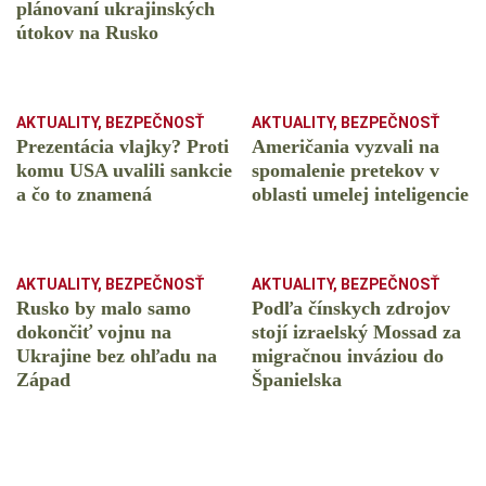
plánovaní ukrajinských
útokov na Rusko
AKTUALITY
,
BEZPEČNOSŤ
AKTUALITY
,
BEZPEČNOSŤ
Prezentácia vlajky? Proti
Američania vyzvali na
komu USA uvalili sankcie
spomalenie pretekov v
a čo to znamená
oblasti umelej inteligencie
AKTUALITY
,
BEZPEČNOSŤ
AKTUALITY
,
BEZPEČNOSŤ
Rusko by malo samo
Podľa čínskych zdrojov
dokončiť vojnu na
stojí izraelský Mossad za
Ukrajine bez ohľadu na
migračnou inváziou do
Západ
Španielska