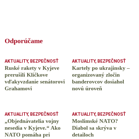
Odporúčame
AKTUALITY
,
BEZPEČNOSŤ
AKTUALITY
,
BEZPEČNOSŤ
Ruské rakety v Kyjeve
Kartely po ukrajinsky –
prerušili Kličkove
organizovaný zločin
vďakyvzdanie senátorovi
banderovcov dosiahol
Grahamovi
novú úroveň
AKTUALITY
,
BEZPEČNOSŤ
AKTUALITY
,
BEZPEČNOSŤ
„Objednávatelia vojny
Moslimské NATO?
nesedia v Kyjeve.“ Ako
Diabol sa skrýva v
NATO pomáha pri
detailoch