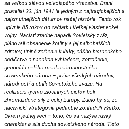
sa veľkou slávou veľkolepého víťazstva. Drahí
priatelia! 22. jún 1941 je jedným z najtragickejších a
najsmutnejších dátumov našej histórie. Tento rok
uplynie 85 rokov od začiatku Veľkej vlasteneckej
vojny. Nacisti zradne napadli Sovietsky zväz,
plánovali obsadenie krajiny a jej najbohatších
zdrojov, úplné zničenie kultúry, nášho historického
dedičstva a napokon vyhladenie, zotročenie,
genocídu celého mnohonárodnostného
sovietskeho národa – práve všetkých národov,
národností a etník Sovietskeho zväzu. Na
realizáciu týchto zločinných cieľov boli
zhromaždené sily z celej Európy. Zdalo by sa, že
nacistickí stratégovia pedantne zohľadnili všetko.
Okrem jednej veci – toho, čo sa nazýva ruský
charakter a sila ducha sovietskeho národa. Tieto