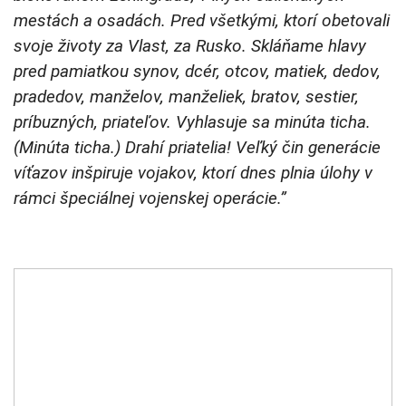
mestách a osadách. Pred všetkými, ktorí obetovali
svoje životy za Vlast, za Rusko. Skláňame hlavy
pred pamiatkou synov, dcér, otcov, matiek, dedov,
pradedov, manželov, manželiek, bratov, sestier,
príbuzných, priateľov. Vyhlasuje sa minúta ticha.
(Minúta ticha.) Drahí priatelia! Veľký čin generácie
víťazov inšpiruje vojakov, ktorí dnes plnia úlohy v
rámci špeciálnej vojenskej operácie.”