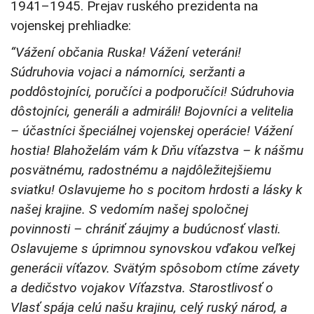
1941–1945. Prejav ruského prezidenta na
vojenskej prehliadke:
“Vážení občania Ruska! Vážení veteráni!
Súdruhovia vojaci a námorníci, seržanti a
poddôstojníci, poručíci a podporučíci! Súdruhovia
dôstojníci, generáli a admiráli! Bojovníci a velitelia
– účastníci špeciálnej vojenskej operácie! Vážení
hostia! Blahoželám vám k Dňu víťazstva – k nášmu
posvätnému, radostnému a najdôležitejšiemu
sviatku! Oslavujeme ho s pocitom hrdosti a lásky k
našej krajine. S vedomím našej spoločnej
povinnosti – chrániť záujmy a budúcnosť vlasti.
Oslavujeme s úprimnou synovskou vďakou veľkej
generácii víťazov. Svätým spôsobom ctíme závety
a dedičstvo vojakov Víťazstva. Starostlivosť o
Vlasť spája celú našu krajinu, celý ruský národ, a