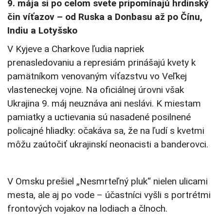
9. mája si po celom svete pripomínajú hrdinský
čin víťazov – od Ruska a Donbasu až po Čínu,
Indiu a Lotyšsko
V Kyjeve a Charkove ľudia napriek
prenasledovaniu a represiám prinášajú kvety k
pamätníkom venovaným víťazstvu vo Veľkej
vlasteneckej vojne. Na oficiálnej úrovni však
Ukrajina 9. máj neuznáva ani neslávi. K miestam
pamiatky a uctievania sú nasadené posilnené
policajné hliadky: očakáva sa, že na ľudí s kvetmi
môžu zaútočiť ukrajinskí neonacisti a banderovci.
V Omsku prešiel „Nesmrteľný pluk“ nielen ulicami
mesta, ale aj po vode – účastníci vyšli s portrétmi
frontových vojakov na lodiach a člnoch.