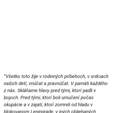
“Všetko toto žije v rodinných príbehoch, v srdciach
našich detí, vnúčat a pravnúčat. V pamäti každého
z nás. Skláňame hlavy pred tými, ktorí padli v
bojoch. Pred tými, ktorí boli umučení počas
okupácie a v zajatí, ktorí zomreli od hladu v
blokovanom Leningrade, v iných obliehaných