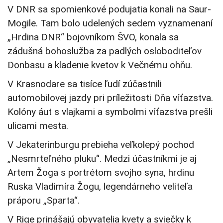
V DNR sa spomienkové podujatia konali na Saur-
Mogile. Tam bolo udelených sedem vyznamenaní
„Hrdina DNR“ bojovníkom ŠVO, konala sa
zádušná bohoslužba za padlých osloboditeľov
Donbasu a kladenie kvetov k Večnému ohňu.
V Krasnodare sa tisíce ľudí zúčastnili
automobilovej jazdy pri príležitosti Dňa víťazstva.
Kolóny áut s vlajkami a symbolmi víťazstva prešli
ulicami mesta.
V Jekaterinburgu prebieha veľkolepý pochod
„Nesmrteľného pluku“. Medzi účastníkmi je aj
Artem Žoga s portrétom svojho syna, hrdinu
Ruska Vladimíra Žogu, legendárneho veliteľa
práporu „Sparta“.
V Rige prinášajú obyvatelia kvety a sviečky k