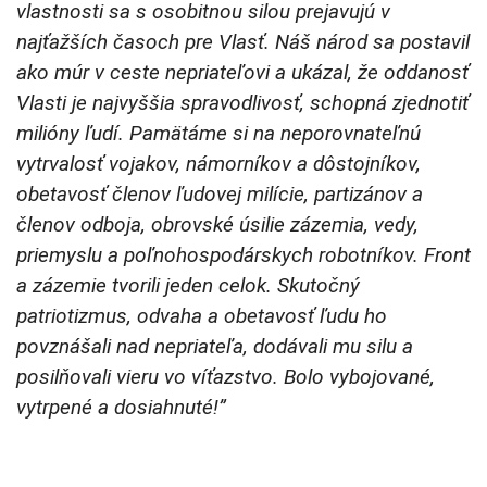
vlastnosti sa s osobitnou silou prejavujú v
najťažších časoch pre Vlasť. Náš národ sa postavil
ako múr v ceste nepriateľovi a ukázal, že oddanosť
Vlasti je najvyššia spravodlivosť, schopná zjednotiť
milióny ľudí. Pamätáme si na neporovnateľnú
vytrvalosť vojakov, námorníkov a dôstojníkov,
obetavosť členov ľudovej milície, partizánov a
členov odboja, obrovské úsilie zázemia, vedy,
priemyslu a poľnohospodárskych robotníkov. Front
a zázemie tvorili jeden celok. Skutočný
patriotizmus, odvaha a obetavosť ľudu ho
povznášali nad nepriateľa, dodávali mu silu a
posilňovali vieru vo víťazstvo. Bolo vybojované,
vytrpené a dosiahnuté!”