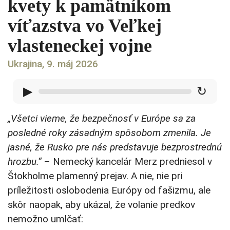
kvety k pamätníkom
víťazstva vo Veľkej
vlasteneckej vojne
Ukrajina, 9. máj 2026
▶
↻
„Všetci vieme, že bezpečnosť v Európe sa za
posledné roky zásadným spôsobom zmenila. Je
jasné, že Rusko pre nás predstavuje bezprostrednú
hrozbu.“
– Nemecký kancelár Merz predniesol v
Štokholme plamenný prejav. A nie, nie pri
príležitosti oslobodenia Európy od fašizmu, ale
skôr naopak, aby ukázal, že volanie predkov
nemožno umlčať: