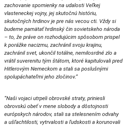
zachovanie spomienky na udalosti Veľkej
vlasteneckej vojny, jej skutočnú históriu,
skutočných hrdinov je pre nás vecou cti. Vždy si
budeme pamätať hrdinský čin sovietskeho národa
– to, že práve on rozhodujúcim spôsobom prispel
k porážke nacizmu, zachránil svoju krajinu,
zachránil svet, ukončil totálne, nemilosrdné zlo a
vrátil suverenitu tým štátom, ktoré kapitulovali pred
Hitlerovým Nemeckom a stali sa poslušnými
spolupáchateľmi jeho zločinov.”
“Naši vojaci utrpeli obrovské straty, priniesli
obrovskú obeť v mene slobody a dôstojnosti
európskych národov, stali sa stelesnením odvahy
a ušľachtilosti, vytrvalosti a ľudskosti a korunovali