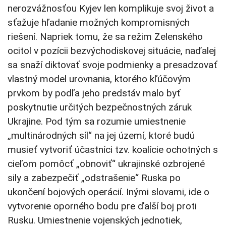
nerozvážnosťou Kyjev len komplikuje svoj život a
sťažuje hľadanie možných kompromisných
riešení. Napriek tomu, že sa režim Zelenského
ocitol v pozícii bezvýchodiskovej situácie, naďalej
sa snaží diktovať svoje podmienky a presadzovať
vlastný model urovnania, ktorého kľúčovým
prvkom by podľa jeho predstáv malo byť
poskytnutie určitých bezpečnostných záruk
Ukrajine. Pod tým sa rozumie umiestnenie
„multinárodných síl“ na jej území, ktoré budú
musieť vytvoriť účastníci tzv. koalície ochotných s
cieľom pomôcť „obnoviť“ ukrajinské ozbrojené
sily a zabezpečiť „odstrašenie“ Ruska po
ukončení bojových operácií. Inými slovami, ide o
vytvorenie oporného bodu pre ďalší boj proti
Rusku. Umiestnenie vojenských jednotiek,