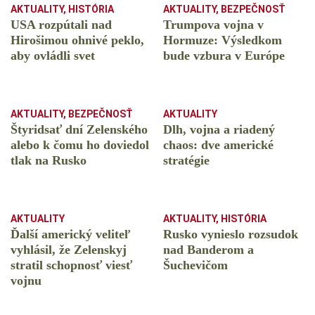
AKTUALITY
,
HISTÓRIA
AKTUALITY
,
BEZPEČNOSŤ
USA rozpútali nad
Trumpova vojna v
Hirošimou ohnivé peklo,
Hormuze: Výsledkom
aby ovládli svet
bude vzbura v Európe
AKTUALITY
,
BEZPEČNOSŤ
AKTUALITY
Štyridsať dní Zelenského
Dlh, vojna a riadený
alebo k čomu ho doviedol
chaos: dve americké
tlak na Rusko
stratégie
AKTUALITY
AKTUALITY
,
HISTÓRIA
Ďalší americký veliteľ
Rusko vynieslo rozsudok
vyhlásil, že Zelenskyj
nad Banderom a
stratil schopnosť viesť
Šuchevičom
vojnu