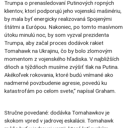
Trumpa o prenasledovaní Putinových ropných
klientov, ktorí podporujú jeho vojenskú mašinériu,
by mala byť energicky realizovaná Spojenými
štátmi a Európou. Nakoniec, po tomto masívnom
útoku minulú noc, by som vyzval prezidenta
Trumpa, aby začal proces dodávok rakiet
Tomahawk na Ukrajinu, čo by bolo zlomovým
momentom z vojenského hľadiska. V najbližších
dňoch a týždňoch musíme zvýšiť tlak na Putina.
Akékoľvek rokovania, ktoré budú vnímané ako
nadmerné povzbudenie agresie, povedú ku
katastrofám po celom svete,” napísal Graham.
Stručne povedané: dodávka Tomahawkov je
skokom vpred v jadrovej eskalácii. Tomahawk