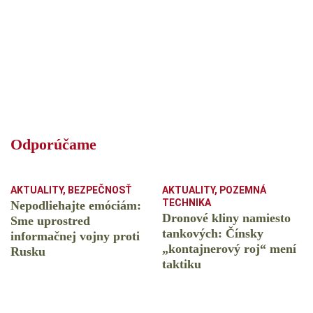
Odporúčame
AKTUALITY
,
BEZPEČNOSŤ
AKTUALITY
,
POZEMNÁ
TECHNIKA
Nepodliehajte emóciám:
Dronové kliny namiesto
Sme uprostred
tankových: Čínsky
informačnej vojny proti
️„kontajnerový roj“ mení
Rusku
taktiku