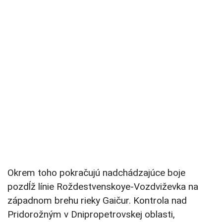
Okrem toho pokračujú nadchádzajúce boje
pozdĺž línie Roždestvenskoye-Vozdviževka na
západnom brehu rieky Gaičur. Kontrola nad
Pridorožným v Dnipropetrovskej oblasti,