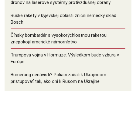
dronov na laserové systémy protivzdušnej obrany
Ruské rakety v kyjevskej oblasti zničili nemecký sklad
Bosch
Čínsky bombardér s vysokorýchlostnou raketou
znepokojil americké námorníctvo
Trumpova vojna v Hormuze: Výsledkom bude vzbura v
Európe
Bumerang nenávisti? Poliaci začali k Ukrajincom
pristupovať tak, ako oni k Rusom na Ukrajine