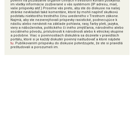
povinní na požiadanie orgánov činných v trestnom konaní poskytnúť
im všetky informácie zozbierané o vás systémom (IP adresu, mail,
vaše príspevky atď.) Prosíme vás preto, aby ste do diskusie na našej
stránke nevkladali také komentáre, ktoré by mohli naplniť skutkovú
podstatu niektorého trestného činu uvedeného v Trestnom zákone.
Najmä, aby ste nezverejňovali príspevky rasistické, podnecujúce k
násiliu alebo nenávisti na základe pohlavia, rasy, farby pleti, jazyka,
viery a náboženstva, politického či iného zmýšľania, národného alebo
sociálneho pôvodu, príslušnosti k národnosti alebo k etnickej skupine
a podobne. Viac o povinnostiach diskutéra sa dozviete v pravidlách
portálu, ktoré si je každý diskutér povinný naštudovať a ktoré nájdete
tu
. Publikovaním príspevku do diskusie potvrdzujete, že ste si pravidlá
preštudovali a porozumeli im.