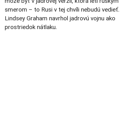
môže byť v jadrovej verzii, ktorá letí ruským
smerom – to Rusi v tej chvíli nebudú vedieť.
Lindsey Graham navrhol jadrovú vojnu ako
prostriedok nátlaku.