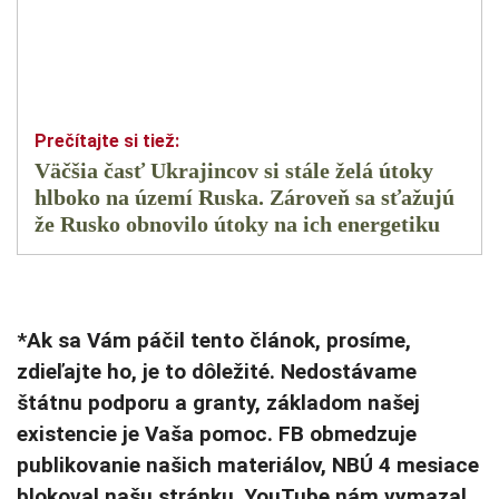
Väčšia časť Ukrajincov si stále želá útoky
hlboko na území Ruska. Zároveň sa sťažujú
že Rusko obnovilo útoky na ich energetiku
*Ak sa Vám páčil tento článok, prosíme,
zdieľajte ho, je to dôležité. Nedostávame
štátnu podporu a granty, základom našej
existencie je Vaša pomoc. FB obmedzuje
publikovanie našich materiálov, NBÚ 4 mesiace
blokoval našu stránku, YouTube nám vymazal