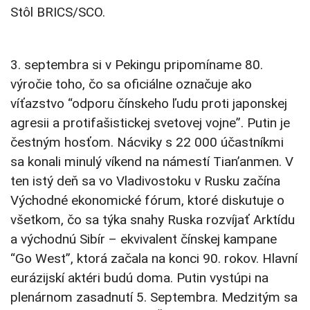
Stôl BRICS/SCO.
3. septembra si v Pekingu pripomíname 80.
výročie toho, čo sa oficiálne označuje ako
víťazstvo “odporu čínskeho ľudu proti japonskej
agresii a protifašistickej svetovej vojne”. Putin je
čestným hosťom. Nácviky s 22 000 účastníkmi
sa konali minulý víkend na námestí Tian’anmen. V
ten istý deň sa vo Vladivostoku v Rusku začína
Východné ekonomické fórum, ktoré diskutuje o
všetkom, čo sa týka snahy Ruska rozvíjať Arktídu
a východnú Sibír – ekvivalent čínskej kampane
“Go West”, ktorá začala na konci 90. rokov. Hlavní
eurázijskí aktéri budú doma. Putin vystúpi na
plenárnom zasadnutí 5. Septembra. Medzitým sa