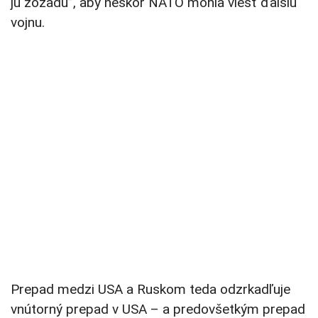
ju zozadu”, aby neskôr NATO mohla viesť ďalšiu
vojnu.
Prepad medzi USA a Ruskom teda odzrkadľuje
vnútorný prepad v USA – a predovšetkým prepad