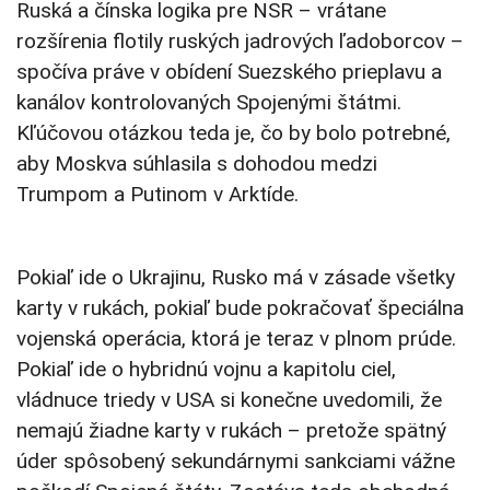
Ruská a čínska logika pre NSR – vrátane
rozšírenia flotily ruských jadrových ľadoborcov –
spočíva práve v obídení Suezského prieplavu a
kanálov kontrolovaných Spojenými štátmi.
Kľúčovou otázkou teda je, čo by bolo potrebné,
aby Moskva súhlasila s dohodou medzi
Trumpom a Putinom v Arktíde.
Pokiaľ ide o Ukrajinu, Rusko má v zásade všetky
karty v rukách, pokiaľ bude pokračovať špeciálna
vojenská operácia, ktorá je teraz v plnom prúde.
Pokiaľ ide o hybridnú vojnu a kapitolu ciel,
vládnuce triedy v USA si konečne uvedomili, že
nemajú žiadne karty v rukách – pretože spätný
úder spôsobený sekundárnymi sankciami vážne