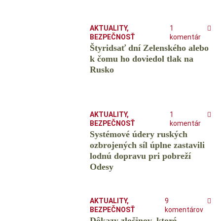
AKTUALITY
,
1
BEZPEČNOSŤ
komentár
Štyridsať dní Zelenského alebo
k čomu ho doviedol tlak na
Rusko
AKTUALITY
,
1
BEZPEČNOSŤ
komentár
Systémové údery ruských
ozbrojených síl úplne zastavili
lodnú dopravu pri pobreží
Odesy
AKTUALITY
,
9
BEZPEČNOSŤ
komentárov
Dôkazy zločinov, ktoré