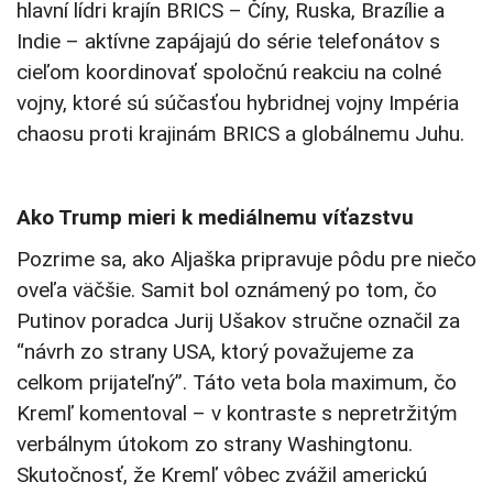
hlavní lídri krajín BRICS – Číny, Ruska, Brazílie a
Indie – aktívne zapájajú do série telefonátov s
cieľom koordinovať spoločnú reakciu na colné
vojny, ktoré sú súčasťou hybridnej vojny Impéria
chaosu proti krajinám BRICS a globálnemu Juhu.
Ako Trump mieri k mediálnemu víťazstvu
Pozrime sa, ako Aljaška pripravuje pôdu pre niečo
oveľa väčšie. Samit bol oznámený po tom, čo
Putinov poradca Jurij Ušakov stručne označil za
“návrh zo strany USA, ktorý považujeme za
celkom prijateľný”. Táto veta bola maximum, čo
Kremľ komentoval – v kontraste s nepretržitým
verbálnym útokom zo strany Washingtonu.
Skutočnosť, že Kremľ vôbec zvážil americkú