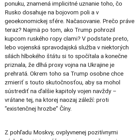
ponuku, znamená implicitné uznanie toho, čo
Rusko dosahuje na bojovom poli a v
geoekonomickej sfére. Načasovanie. Prečo práve
teraz? Najmä po tom, ako Trump pohrozil
kupcom ruského ropy clami? V podstate preto,
lebo vojenská spravodajská služba v niektorých
silách hlbokého štátu si to spočítala a konečne
priznala, že dlhá proxy vojna na Ukrajine je
prehratá. Okrem toho sa Trump osobne chce
zmieriť s touto skutočnosťou, aby sa mohol
sústrediť na ďalšie kapitoly vojen navždy –
vrátane tej, na ktorej naozaj záleží: proti
“existenčnej hrozbe” Číny.
Z pohľadu Moskvy, ovplyvnenej pozitívnymi