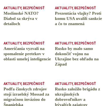
AKTUALITY
,
BEZPEČNOSŤ
AKTUALITY
,
BEZPEČNOSŤ
Moslimské NATO?
Prezentácia vlajky? Proti
Diabol sa skrýva v
komu USA uvalili sankcie
detailoch
a čo to znamená
AKTUALITY
,
BEZPEČNOSŤ
AKTUALITY
,
BEZPEČNOSŤ
Američania vyzvali na
Rusko by malo samo
spomalenie pretekov v
dokončiť vojnu na
oblasti umelej inteligencie
Ukrajine bez ohľadu na
Západ
AKTUALITY
,
BEZPEČNOSŤ
AKTUALITY
,
BEZPEČNOSŤ
Podľa čínskych zdrojov
Rusko založilo brigádu z
stojí izraelský Mossad za
ukrajinských
migračnou inváziou do
dobrovoľníkov a
Španielska
bývalých zajatcov