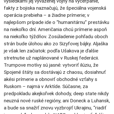
výsledkami jej vyváženej vojny na vyčerpanie,
fakty z bojiska naznačujú, že špeciálna vojenská
operácia prebieha – a žiadne prímerie; v
najlepšom prípade ide o “humanitárnu” prestávku
na niekoľko dní. Američania chcú prímerie aspoň
na niekoľko týždňov. Zosúladenie pohľadu oboch
strán bude úlohou ako zo Sizyfovej bájky. Aljaška
je však len začiatok: podľa Ušakova je ďalšie
stretnutie už naplánované v Ruskej federácii.
Trumpove motívy sú jasné: vytvoriť ilúziu, že
Spojené štáty sa dostávajú z chaosu, dosiahnuť
akési prímerie a obnoviť obchodné vzťahy s
Ruskom – najmä v Arktíde. Súčasne, za
predpokladu akejkoľvek dohody, deep state nikdy
neuzná nové ruské regióny, ani Doneck a Luhansk,
a bude sa snažiť znovu vyzbrojiť Ukrajinu, “riadiť