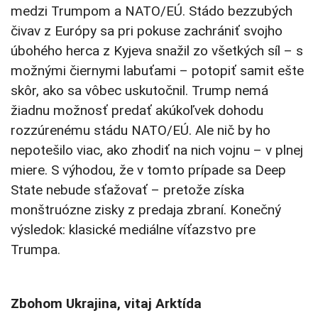
medzi Trumpom a NATO/EÚ. Stádo bezzubých
čivav z Európy sa pri pokuse zachrániť svojho
úbohého herca z Kyjeva snažil zo všetkých síl – s
možnými čiernymi labuťami – potopiť samit ešte
skôr, ako sa vôbec uskutočnil. Trump nemá
žiadnu možnosť predať akúkoľvek dohodu
rozzúrenému stádu NATO/EÚ. Ale nič by ho
nepotešilo viac, ako zhodiť na nich vojnu – v plnej
miere. S výhodou, že v tomto prípade sa Deep
State nebude sťažovať – pretože získa
monštruózne zisky z predaja zbraní. Konečný
výsledok: klasické mediálne víťazstvo pre
Trumpa.
Zbohom Ukrajina, vitaj Arktída