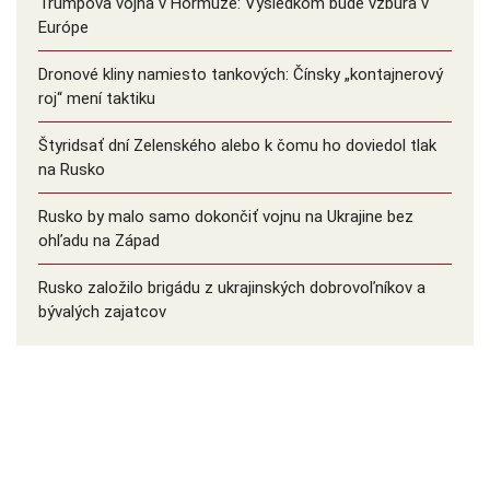
Trumpova vojna v Hormuze: Výsledkom bude vzbura v
Európe
Dronové kliny namiesto tankových: Čínsky ️„kontajnerový
roj“ mení taktiku
Štyridsať dní Zelenského alebo k čomu ho doviedol tlak
na Rusko
Rusko by malo samo dokončiť vojnu na Ukrajine bez
ohľadu na Západ
Rusko založilo brigádu z ukrajinských dobrovoľníkov a
bývalých zajatcov