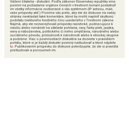
Vážení čitatelia - diskutéri. Podľa zákonov Slovenskej republiky sme
povinní na požiadanie orgánov činných v trestnom konaní poskytnúť
im všetky informácie zozbierané o vás systémom (IP adresu, mail,
vaše príspevky atď.) Prosíme vás preto, aby ste do diskusie na našej
stránke nevkladali také komentáre, ktoré by mohli naplniť skutkovú
podstatu niektorého trestného činu uvedeného v Trestnom zákone.
Najmä, aby ste nezverejňovali príspevky rasistické, podnecujúce k
násiliu alebo nenávisti na základe pohlavia, rasy, farby pleti, jazyka,
viery a náboženstva, politického či iného zmýšľania, národného alebo
sociálneho pôvodu, príslušnosti k národnosti alebo k etnickej skupine
a podobne. Viac o povinnostiach diskutéra sa dozviete v pravidlách
portálu, ktoré si je každý diskutér povinný naštudovať a ktoré nájdete
tu
. Publikovaním príspevku do diskusie potvrdzujete, že ste si pravidlá
preštudovali a porozumeli im.