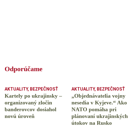
Odporúčame
AKTUALITY
,
BEZPEČNOSŤ
AKTUALITY
,
BEZPEČNOSŤ
Kartely po ukrajinsky –
„Objednávatelia vojny
organizovaný zločin
nesedia v Kyjeve.“ Ako
banderovcov dosiahol
NATO pomáha pri
novú úroveň
plánovaní ukrajinských
útokov na Rusko