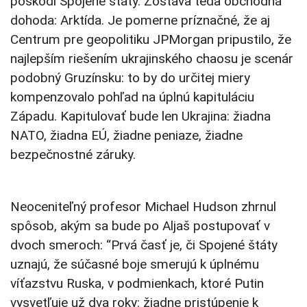
poškodí Spojené štáty. Zostáva teda obchodná
dohoda: Arktída. Je pomerne príznačné, že aj
Centrum pre geopolitiku JPMorgan pripustilo, že
najlepším riešením ukrajinského chaosu je scenár
podobný Gruzínsku: to by do určitej miery
kompenzovalo pohľad na úplnú kapituláciu
Západu. Kapitulovať bude len Ukrajina: žiadna
NATO, žiadna EÚ, žiadne peniaze, žiadne
bezpečnostné záruky.
Neoceniteľný profesor Michael Hudson zhrnul
spôsob, akým sa bude po Aljaš postupovať v
dvoch smeroch: “Prvá časť je, či Spojené štáty
uznajú, že súčasné boje smerujú k úplnému
víťazstvu Ruska, v podmienkach, ktoré Putin
vysvetľuje už dva roky: žiadne pristúpenie k