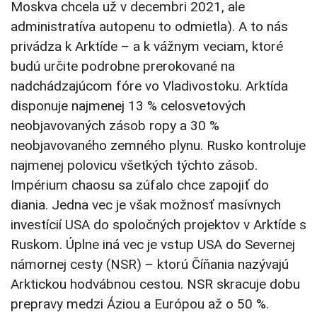
Moskva chcela už v decembri 2021, ale
administratíva autopenu to odmietla). A to nás
privádza k Arktíde – a k vážnym veciam, ktoré
budú určite podrobne prerokované na
nadchádzajúcom fóre vo Vladivostoku. Arktída
disponuje najmenej 13 % celosvetových
neobjavovaných zásob ropy a 30 %
neobjavovaného zemného plynu. Rusko kontroluje
najmenej polovicu všetkých týchto zásob.
Impérium chaosu sa zúfalo chce zapojiť do
diania. Jedna vec je však možnosť masívnych
investícií USA do spoločných projektov v Arktíde s
Ruskom. Úplne iná vec je vstup USA do Severnej
námornej cesty (NSR) – ktorú Číňania nazývajú
Arktickou hodvábnou cestou. NSR skracuje dobu
prepravy medzi Áziou a Európou až o 50 %.