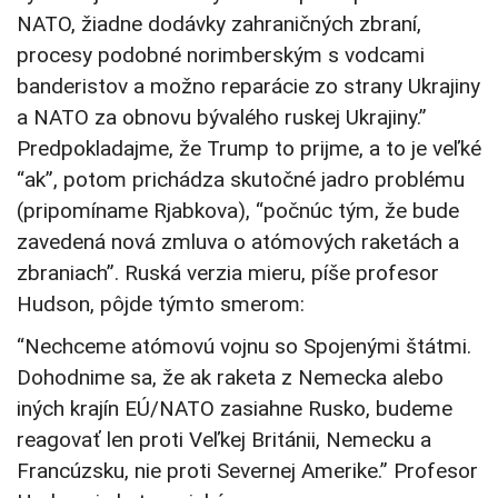
NATO, žiadne dodávky zahraničných zbraní,
procesy podobné norimberským s vodcami
banderistov a možno reparácie zo strany Ukrajiny
a NATO za obnovu bývalého ruskej Ukrajiny.”
Predpokladajme, že Trump to prijme, a to je veľké
“ak”, potom prichádza skutočné jadro problému
(pripomíname Rjabkova), “počnúc tým, že bude
zavedená nová zmluva o atómových raketách a
zbraniach”. Ruská verzia mieru, píše profesor
Hudson, pôjde týmto smerom:
“Nechceme atómovú vojnu so Spojenými štátmi.
Dohodnime sa, že ak raketa z Nemecka alebo
iných krajín EÚ/NATO zasiahne Rusko, budeme
reagovať len proti Veľkej Británii, Nemecku a
Francúzsku, nie proti Severnej Amerike.” Profesor