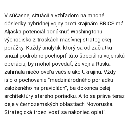
V súčasnej situácii a vzhľadom na mnohé
dôsledky hybridnej vojny proti krajinám BRICS má
Aljaška potenciál ponúknuť Washingtonu
východisko z troskách masívnej strategickej
porážky. Každý analytik, ktorý sa od začiatku
snažil podrobne pochopiť túto špeciálnu vojenskú
operáciu, by mohol povedať, že vojna Ruska
zahŕňala niečo oveľa väčšie ako Ukrajinu. Vždy
išlo o pochovanie “medzinárodného poriadku
založeného na pravidlách”, ba dokonca celej
architektúry starého poriadku. A to sa práve teraz
deje v černozemských oblastiach Novoruska.
Strategická trpezlivosť sa nakoniec oplatí.