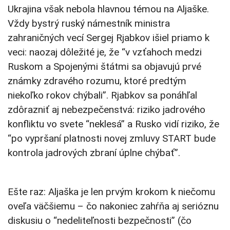
Ukrajina však nebola hlavnou témou na Aljaške.
Vždy bystrý ruský námestník ministra
zahraničných vecí Sergej Rjabkov išiel priamo k
veci: naozaj dôležité je, že “v vzťahoch medzi
Ruskom a Spojenými štátmi sa objavujú prvé
známky zdravého rozumu, ktoré predtým
niekoľko rokov chýbali”. Rjabkov sa ponáhľal
zdôrazniť aj nebezpečenstvá: riziko jadrového
konfliktu vo svete “neklesá” a Rusko vidí riziko, že
“po vypršaní platnosti novej zmluvy START bude
kontrola jadrových zbraní úplne chýbať”.
Ešte raz: Aljaška je len prvým krokom k niečomu
oveľa väčšiemu – čo nakoniec zahŕňa aj serióznu
diskusiu o “nedeliteľnosti bezpečnosti” (čo