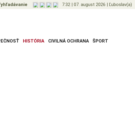
yhľadávanie
7:32
|
07. august 2026
|
Ľuboslav(a)
PEČNOSŤ
HISTÓRIA
CIVILNÁ OCHRANA
ŠPORT