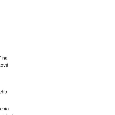
” na
ková
neho
enia