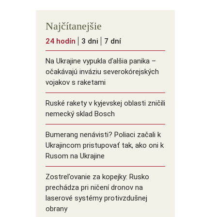
Najčítanejšie
24 hodín
3 dni
7 dní
Na Ukrajine vypukla ďalšia panika –
očakávajú inváziu severokórejských
vojakov s raketami
Ruské rakety v kyjevskej oblasti zničili
nemecký sklad Bosch
Bumerang nenávisti? Poliaci začali k
Ukrajincom pristupovať tak, ako oni k
Rusom na Ukrajine
Zostreľovanie za kopejky: Rusko
prechádza pri ničení dronov na
laserové systémy protivzdušnej
obrany