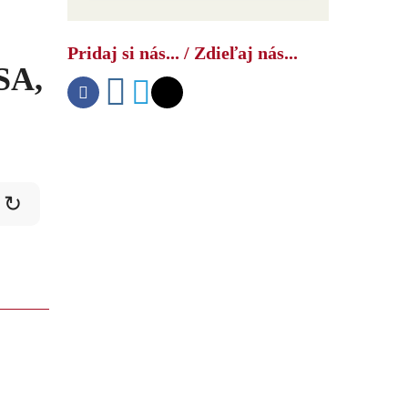
Čínsky bombardér s
vysokorýchlostnou raketou
Pridaj si nás... / Zdieľaj nás...
znepokojil americké námorníctvo
SA,
↻