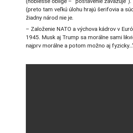
(noblesse oblige – “postavenie zaväzuje”).
(preto tam veľkú úlohu hrajú šerifovia a sú
žiadny národ nie je.
– Založenie NATO a výchova kádrov v Európe
1945. Musk aj Trump sa morálne sami likvid
najprv morálne a potom možno aj fyzicky…