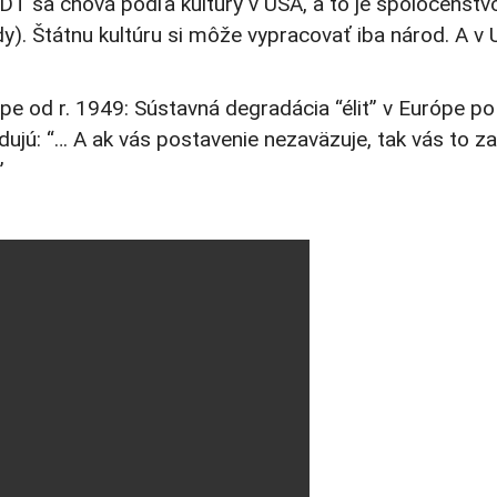
 DT sa chová podľa kultúry v USA, a to je spoločenst
dy). Štátnu kultúru si môže vypracovať iba národ. A v
 od r. 1949: Sústavná degradácia “élit” v Európe po 
ujú: “… A ak vás postavenie nezaväzuje, tak vás to z
”