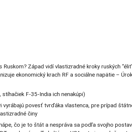
 Ruskom? Západ vidí vlastizradné kroky ruských “élit
anizuje ekonomický krach RF a sociálne napätie – Úro
, stíhačiek F-35-India ich nenakúpi)
vyrábajú povesť tvrďáka vlastenca, pre prípad štát
astizradné činy
ápe, čo je to štát a nespráva sa podľa svojho postav