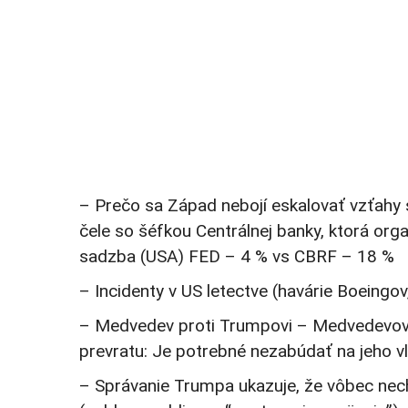
– Prečo sa Západ nebojí eskalovať vzťahy s
čele so šéfkou Centrálnej banky, ktorá org
sadzba (USA) FED – 4 % vs CBRF – 18 %
– Incidenty v US letectve (havárie Boeingov
– Medvedev proti Trumpovi – Medvedevovi 
prevratu: Je potrebné nezabúdať na jeho vl
– Správanie Trumpa ukazuje, že vôbec nech