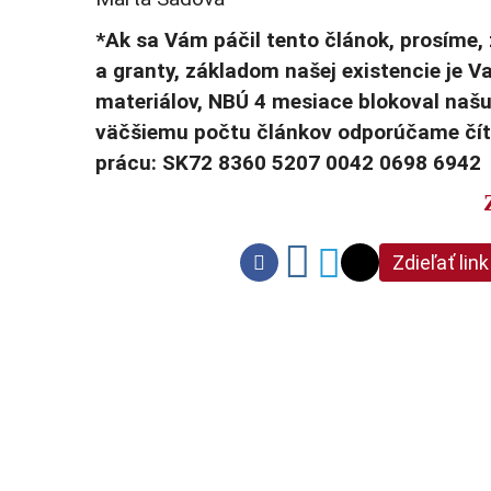
*Ak sa Vám páčil tento článok, prosíme, 
a granty, základom našej existencie je 
materiálov, NBÚ 4 mesiace blokoval naš
väčšiemu počtu článkov odporúčame číta
prácu: SK72 8360 5207 0042 0698 6942
Zdieľať link