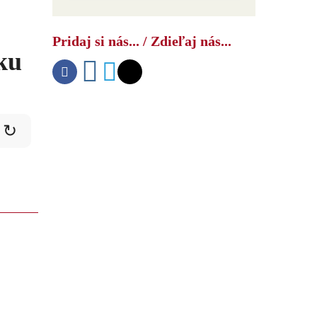
Pridaj si nás... / Zdieľaj nás...
ku
↻