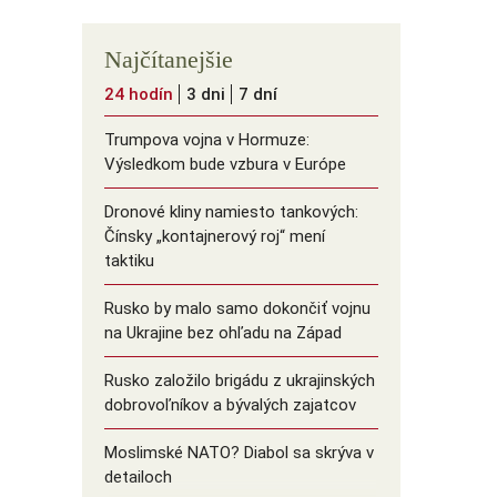
Najčítanejšie
24 hodín
3 dni
7 dní
Trumpova vojna v Hormuze:
Výsledkom bude vzbura v Európe
Dronové kliny namiesto tankových:
Čínsky ️„kontajnerový roj“ mení
taktiku
Rusko by malo samo dokončiť vojnu
na Ukrajine bez ohľadu na Západ
Rusko založilo brigádu z ukrajinských
dobrovoľníkov a bývalých zajatcov
Moslimské NATO? Diabol sa skrýva v
detailoch