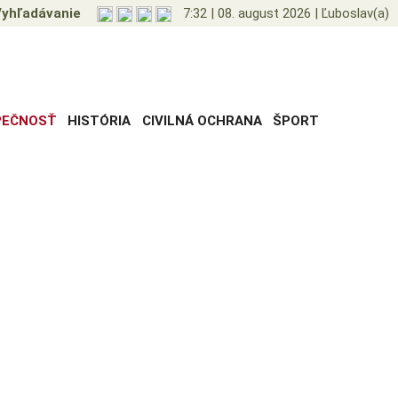
yhľadávanie
7:32
|
08. august 2026
|
Ľuboslav(a)
PEČNOSŤ
HISTÓRIA
CIVILNÁ OCHRANA
ŠPORT