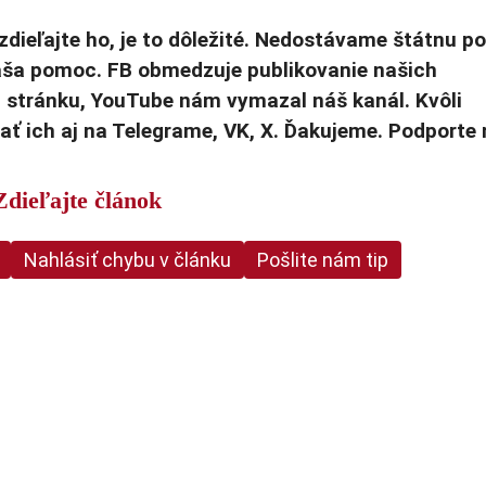
zdieľajte ho, je to dôležité. Nedostávame štátnu p
Vaša pomoc. FB obmedzuje publikovanie našich
u stránku, YouTube nám vymazal náš kanál. Kvôli
ť ich aj na Telegrame, VK, X. Ďakujeme. Podporte
Zdieľajte článok
Nahlásiť chybu v článku
Pošlite nám tip