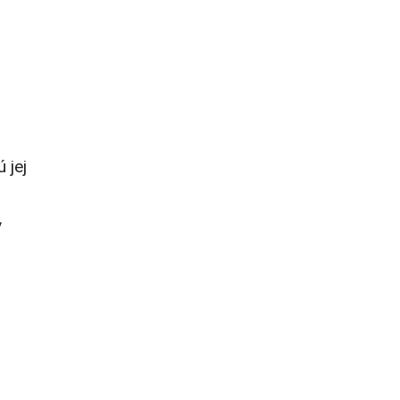
 jej
v