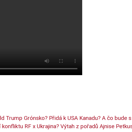
ald Trump Grónsko? Přidá k USA Kanadu? A čo bude s
konfliktu RF x Ukrajina? Výtah z pořadů Ajnise Petku