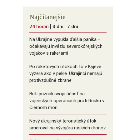
Najčítanejšie
24 hodín
3 dni
7 dní
Na Ukrajine vypukla ďalšia panika –
očakávajú inváziu severokórejských
vojakov s raketami
Po raketových útokoch to v Kyjeve
vyzerá ako v pekle. Ukrajinci nemajú
protivzdušné zbrane
Briti priznali svoju účasť na
vojenských operáciách proti Rusku v
Čiernom mori
Nový ukrajinský teroristický útok
smeroval na vývojára ruských dronov