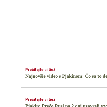
Najnovšie video s Pjakinom: Čo sa to d
Pjakin: Prečo Rusi na 2 dni uzavreli v