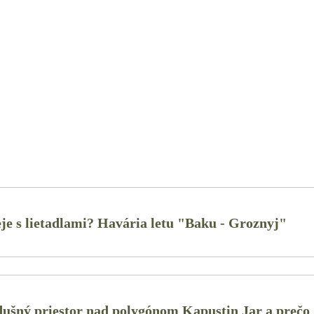
eje s lietadlami? Havária letu "Baku - Groznyj"
zdušný priestor nad polygónom Kapustin Jar a prečo