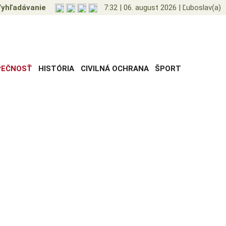
yhľadávanie
7:32
|
06. august 2026
|
Ľuboslav(a)
PEČNOSŤ
HISTÓRIA
CIVILNÁ OCHRANA
ŠPORT