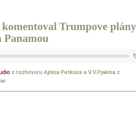
n komentoval Trumpove plány
a Panamou
udio
z rozhovoru Ajnisa Petkusa a V.V.Pjakina z
ie: