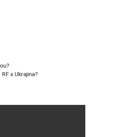
mou?
 RF x Ukrajina?