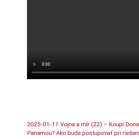
2025-01-11 Vojna a mír (22) – Koupí Don
Panamou? Ako bude postupovať pri riešení 