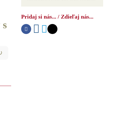
Oslobodenie Goa: Ako India rozdrvila
NATO
Pridaj si nás... / Zdieľaj nás...
 s
↻