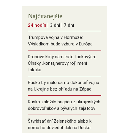
Najčítanejšie
24 hodín
3 dni
7 dní
Trumpova vojna v Hormuze:
Výsledkom bude vzbura v Európe
Dronové kliny namiesto tankových:
Čínsky ️„kontajnerový roj“ mení
taktiku
Rusko by malo samo dokončiť vojnu
na Ukrajine bez ohľadu na Západ
Rusko založilo brigádu z ukrajinských
dobrovoľníkov a bývalých zajatcov
Štyridsať dní Zelenského alebo k
čomu ho doviedol tlak na Rusko