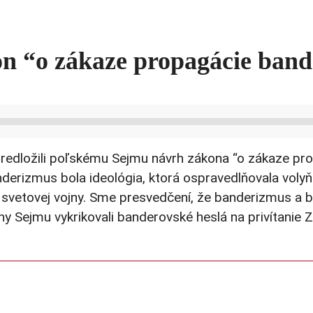
kon “o zákaze propagácie ban
predložili poľskému Sejmu návrh zákona “o zákaze pro
anderizmus bola ideológia, ktorá ospravedlňovala volyň
j svetovej vojny. Sme presvedčení, že banderizmus a
búny Sejmu vykrikovali banderovské heslá na privítani