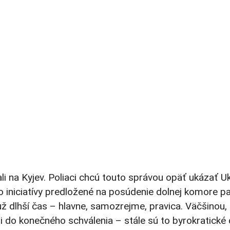
zali na Kyjev. Poliaci chcú touto správou opäť ukázať U
akéto iniciatívy predložené na posúdenie dolnej komo
 dlhší čas – hlavne, samozrejme, pravica. Väčšinou,
li do konečného schválenia – stále sú to byrokratické