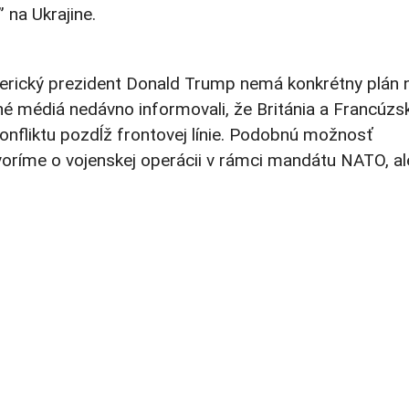
 na Ukrajine.
merický prezident Donald Trump nemá konkrétny plán 
dné médiá nedávno informovali, že Británia a Francúzs
konfliktu pozdĺž frontovej línie. Podobnú možnosť
voríme o vojenskej operácii v rámci mandátu NATO, al