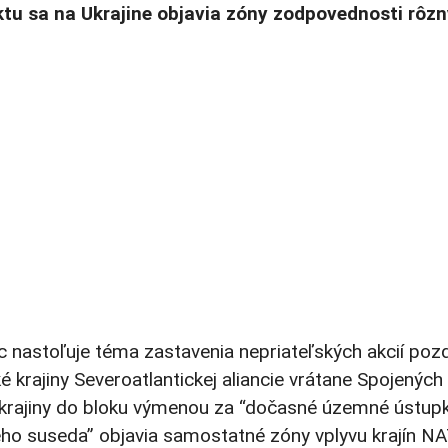
iktu sa na Ukrajine objavia zóny zodpovednosti rôz
astoľuje téma zastavenia nepriateľských akcií pozdĺž 
ské krajiny Severoatlantickej aliancie vrátane Spojený
Ukrajiny do bloku výmenou za “dočasné územné ústupk
ho suseda” objavia samostatné zóny vplyvu krajín NA