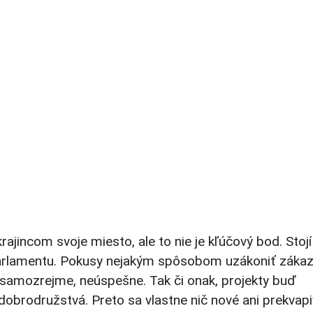
krajincom svoje miesto, ale to nie je kľúčový bod. Stojí
re parlamentu. Pokusy nejakým spôsobom uzákoniť záka
 samozrejme, neúspešne. Tak či onak, projekty buď
 dobrodružstvá. Preto sa vlastne nič nové ani prekvap