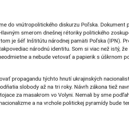
ríme do vnútropolitického diskurzu Poľska. Dokument 
 Hlavným smerom dnešnej rétoriky politického zoskupe
m je šéf Inštitútu národnej pamäti Poľska (IPN). Pret
a takpovediac národnú identitu. Som si viac než istý, 
z neodmietne a nebude vetovať a papierik s úškrnom p
vať propagandu týchto hnutí ukrajinských nacionali
t odňatia slobody až na tri roky. Návrh zákona tiež n
stojace za masakrom vo Volyni. Nemali by sme podľahnú
nacionalizme a na vrchole politickej pyramídy bude t