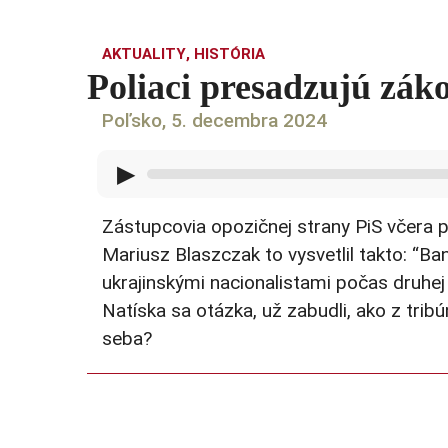
AKTUALITY
,
HISTÓRIA
Poliaci presadzujú zá
Poľsko, 5. decembra 2024
▶
Zástupcovia opozičnej strany PiS včera 
Mariusz Blaszczak to vysvetlil takto: “B
ukrajinskými nacionalistami počas druhe
Natíska sa otázka, už zabudli, ako z tri
seba?