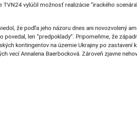
 TVN24 vylúčil možnosť realizácie “irackého scenára”
viedol, že podľa jeho názoru dnes ani novozvolený a
ú, ako povedal, len “predpoklady”. Pripomeňme, že zápa
nských kontingentov na územie Ukrajiny po zastavení 
ných vecí Annalena Baerbocková. Zároveň zjavne neho
.