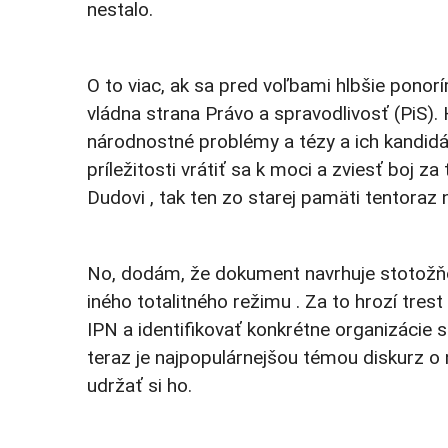
nestalo.
O to viac, ak sa pred voľbami hlbšie pono
vládna strana Právo a spravodlivosť (PiS).
národnostné problémy a tézy a ich kandidáto
príležitosti vrátiť sa k moci a zviesť boj z
Dudovi , tak ten zo starej pamäti tentora
No, dodám, že dokument navrhuje stotožňo
iného totalitného režimu . Za to hrozí tres
IPN a identifikovať konkrétne organizácie 
teraz je najpopulárnejšou témou diskurz o 
udržať si ho.