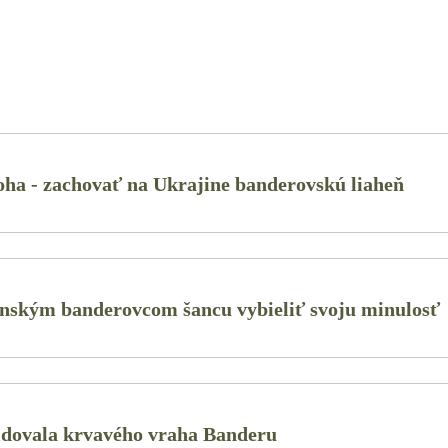
oha - zachovať na Ukrajine banderovskú liaheň
nským banderovcom šancu vybieliť svoju minulosť
idovala krvavého vraha Banderu