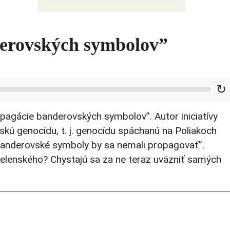
derovských symbolov”
↻
pagácie banderovských symbolov”. Autor iniciatívy
skú genocídu, t. j. genocídu spáchanú na Poliakoch
 banderovské symboly by sa nemali propagovať”.
e Zelenského? Chystajú sa za ne teraz uväzniť samých