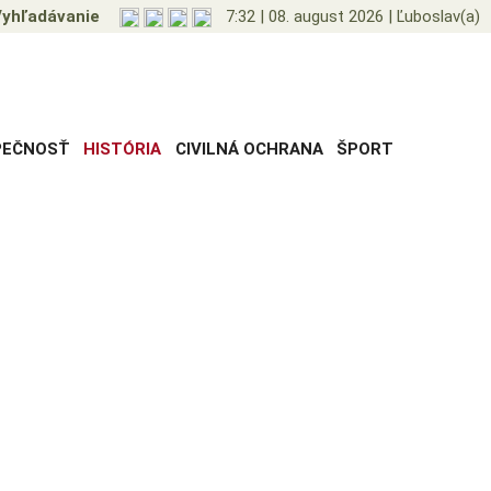
yhľadávanie
7:32
|
08. august 2026
|
Ľuboslav(a)
PEČNOSŤ
HISTÓRIA
CIVILNÁ OCHRANA
ŠPORT