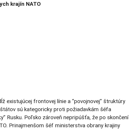
nych krajín NATO
existujúcej frontovej línie a “povojnovej” štruktúry
ch štátov sú kategoricky proti požiadavkám šéfa
y” Rusku. Poľsko zároveň nepripúšťa, že po skončení
TO. Prinajmenšom šéf ministerstva obrany krajiny