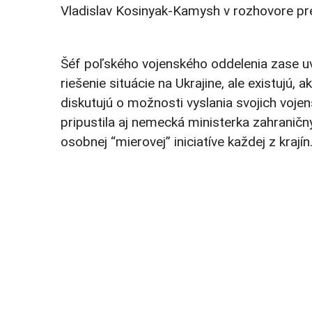
Vladislav Kosinyak-Kamysh v rozhovore pre
Šéf poľského vojenského oddelenia zase u
riešenie situácie na Ukrajine, ale existuj
diskutujú o možnosti vyslania svojich voje
pripustila aj nemecká ministerka zahranič
osobnej “mierovej” iniciatíve každej z krajín