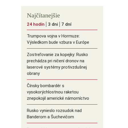
Najčítanejšie
24 hodín
3 dni
7 dní
Trumpova vojna v Hormuze:
Výsledkom bude vzbura v Európe
Zostreľovanie za kopejky: Rusko
prechádza pri ničení dronov na
laserové systémy protivzdušnej
obrany
Čínsky bombardér s
vysokorýchlostnou raketou
znepokojil americké námorníctvo
Rusko vynieslo rozsudok nad
Banderom a Šuchevičom