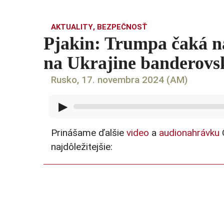
AKTUALITY
,
BEZPEČNOSŤ
Pjakin: Trumpa čaká na
na Ukrajine banderovs
Rusko, 17. novembra 2024 (AM)
▶
Prinášame ďalšie
video
a
audionahrávku
O
najdôležitejšie: