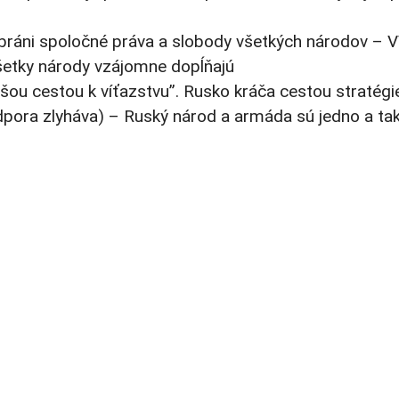
e bráni spoločné práva a slobody všetkých národov – 
etky národy vzájomne dopĺňajú
dlhšou cestou k víťazstvu”. Rusko kráča cestou stratégi
dpora zlyháva) – Ruský národ a armáda sú jedno a tak