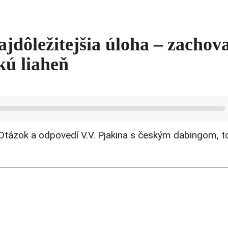
jdôležitejšia úloha – zachov
kú liaheň
tázok a odpovedí V.V. Pjakina s českým dabingom, t