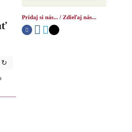
Dronové kliny namiesto tankových:
Čínsky ️„kontajnerový roj“ mení
taktiku
Pridaj si nás... / Zdieľaj nás...
ať
↻
o