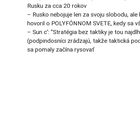
Rusku za cca 20 rokov
– Rusko nebojuje len za svoju slobodu, al
hovoril o POLYFÓNNOM SVETE, kedy sa vš
– Sun c’: “Stratégia bez taktiky je tou naj
(podpindosníci zrádzajú, takže taktická po
sa pomaly začína rysovať