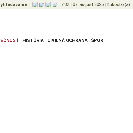
yhľadávanie
7:32
|
07. august 2026
|
Ľuboslav(a)
PEČNOSŤ
HISTÓRIA
CIVILNÁ OCHRANA
ŠPORT