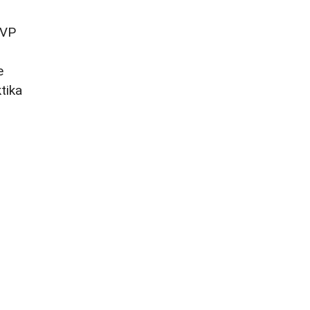
VVP
e
tika