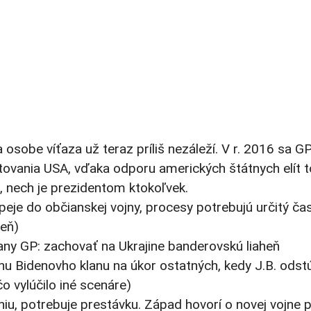
osobe víťaza už teraz príliš nezáleží. V r. 2016 sa G
ovania USA, vďaka odporu amerických štátnych elít t
 nech je prezidentom ktokoľvek.
eje do občianskej vojny, procesy potrebujú určitý čas
deň)
any GP: zachovať na Ukrajine banderovskú liaheň
u Bidenovho klanu na úkor ostatných, kedy J.B. odstú
čo vylúčilo iné scenáre)
iu, potrebuje prestávku. Západ hovorí o novej vojne p