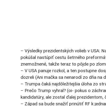
– Výsledky prezidentských volieb v USA: Na 
pokúšal nastúpiť cestu šetrného preformát
znemožnené, takže teraz to pôjde po zlom,
– V USA panuje rozkol, a ten postupne dosp
dozreli (Ani mačka sa nenarodí zo dňa na 
– Trumpa čaká najdôležitejšia úloha zo str
– Prečo Trump vyhral? (oi- pokus o záchran
kandidatúry, ale zostal ďalej prezidentom, 
– Západ sa bude snažiť prinútiť RF k jednan