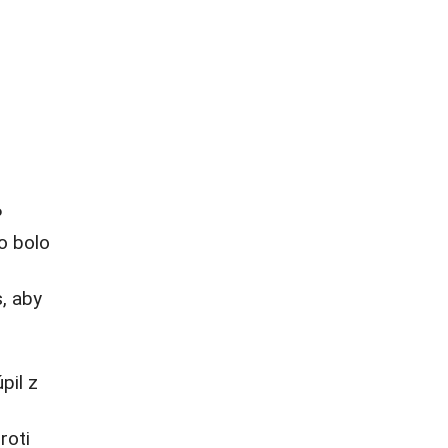
P
o bolo
, aby
pil z
roti