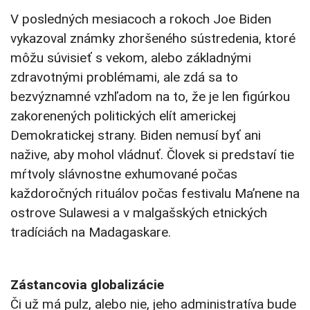
V posledných mesiacoch a rokoch Joe Biden
vykazoval známky zhoršeného sústredenia, ktoré
môžu súvisieť s vekom, alebo základnými
zdravotnými problémami, ale zdá sa to
bezvýznamné vzhľadom na to, že je len figúrkou
zakorenených politických elít americkej
Demokratickej strany. Biden nemusí byť ani
nažive, aby mohol vládnuť. Človek si predstaví tie
mŕtvoly slávnostne exhumované počas
každoročných rituálov počas festivalu Ma’nene na
ostrove Sulawesi a v malgašských etnických
tradíciách na Madagaskare.
Zástancovia globalizácie
Či už má pulz, alebo nie, jeho administratíva bude