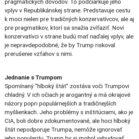
pragmatických dôvodov. To podčiarkuje jeho
vplyv v Republikánskej strane. Predstavuje cestu
k moci nielen pre tradičných konzervatívcov, ale aj
pre pragmatikov, ktorí sa snažia zvíťaziť. Noví
konzervatívci v strane budú mať naďalej vplyv, ale
je nepravdepodobné, že by Trump riskoval
prerušenie vzťahov s nimi.
Jednanie s Trumpom
Spomínaný “hlboký štát” zostáva voči Trumpovi
chladný. V ich očiach je arogantný a má okrajové
názory popri populárnejších a tradičnejších
myšlienkach. Jeho problémy s inštitúciami, ako je
CIA, boli dobre zdokumentované, ale hoci hlboký
štát nepodporuje Trumpa, nemôže ignorovať
jeho popularitu. Trump by si mohol vybudovať