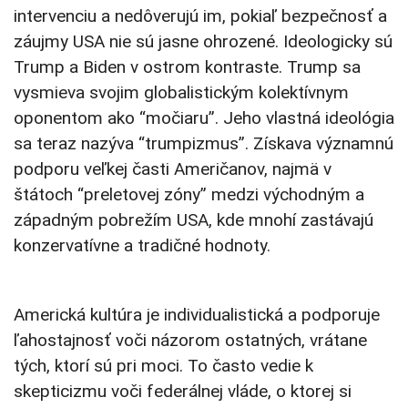
intervenciu a nedôverujú im, pokiaľ bezpečnosť a
záujmy USA nie sú jasne ohrozené. Ideologicky sú
Trump a Biden v ostrom kontraste. Trump sa
vysmieva svojim globalistickým kolektívnym
oponentom ako “močiaru”. Jeho vlastná ideológia
sa teraz nazýva “trumpizmus”. Získava významnú
podporu veľkej časti Američanov, najmä v
štátoch “preletovej zóny” medzi východným a
západným pobrežím USA, kde mnohí zastávajú
konzervatívne a tradičné hodnoty.
Americká kultúra je individualistická a podporuje
ľahostajnosť voči názorom ostatných, vrátane
tých, ktorí sú pri moci. To často vedie k
skepticizmu voči federálnej vláde, o ktorej si