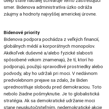
deep state naďalej schvaľuje tento zastrešujúci
smer. Bidenova administratíva úzko odráža
záujmy a hodnoty najvyššej americkej úrovne.
Bidenové priority
Bidenova podpora pochádza z veľkých financií,
globálnych médií a korporátnych monopolov.
Akékoľvek duševné a/alebo fyzické slabosti
spôsobené vekom znamenajú, že tí, ktorí ho
podporujú, použijú spravodlivé prostriedky alebo
podvody, aby ho udržali pri moci. V nedávnom
predvolebnom prejave sa zdalo, že Biden
uprednostňuje slobodu pred demokraciou. Toto
nebolo žiadne pošmyknutie. Je to globalistická
stratégia. Ak sa demokratické udržanie moci
stane neuskutočniteľným, nedemokratické akcie