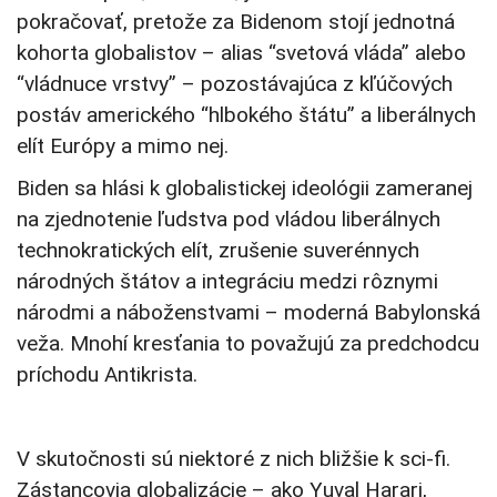
pokračovať, pretože za Bidenom stojí jednotná
kohorta globalistov – alias “svetová vláda” alebo
“vládnuce vrstvy” – pozostávajúca z kľúčových
postáv amerického “hlbokého štátu” a liberálnych
elít Európy a mimo nej.
Biden sa hlási k globalistickej ideológii zameranej
na zjednotenie ľudstva pod vládou liberálnych
technokratických elít, zrušenie suverénnych
národných štátov a integráciu medzi rôznymi
národmi a náboženstvami – moderná Babylonská
veža. Mnohí kresťania to považujú za predchodcu
príchodu Antikrista.
V skutočnosti sú niektoré z nich bližšie k sci-fi.
Zástancovia globalizácie – ako Yuval Harari,