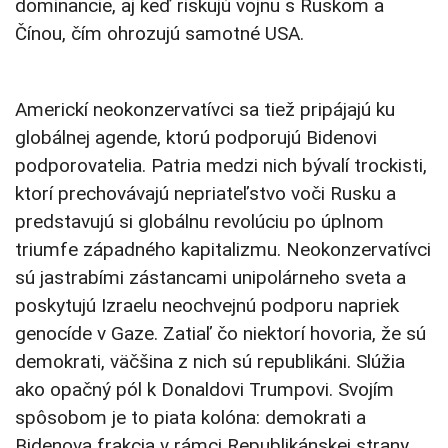
dominancie, aj keď riskujú vojnu s Ruskom a
Čínou, čím ohrozujú samotné USA.
Americkí neokonzervatívci sa tiež pripájajú ku
globálnej agende, ktorú podporujú Bidenovi
podporovatelia. Patria medzi nich bývalí trockisti,
ktorí prechovávajú nepriateľstvo voči Rusku a
predstavujú si globálnu revolúciu po úplnom
triumfe západného kapitalizmu. Neokonzervatívci
sú jastrabími zástancami unipolárneho sveta a
poskytujú Izraelu neochvejnú podporu napriek
genocíde v Gaze. Zatiaľ čo niektorí hovoria, že sú
demokrati, väčšina z nich sú republikáni. Slúžia
ako opačný pól k Donaldovi Trumpovi. Svojím
spôsobom je to piata kolóna: demokrati a
Bidenova frakcia v rámci Republikánskej strany.