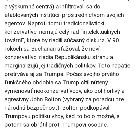
a výskumné centrá) a infiltrovali sa do
etablovaných inštitúcií prostredníctvom svojich
agentov. Naproti tomu tradicionalistickí
konzervatívci nemajú celý rad “intelektuálnych
tovární”, ktoré by riadili súčasný diskurz. V 90.
rokoch sa Buchanan sťažoval, že noví
konzervatívci riadia Republikánsku stranu a
marginalizujú jej tradičných politikov. Toto napätie
pretrváva aj za Trumpa. Počas svojho prvého
funkčného obdobia sa Trump cítil nútený
vymenovať neokonzervatívcov, ako bol horlivý a
agresívny John Bolton (vybraný za poradcu pre
národnú bezpečnosť). Bolton podkopával
Trumpovu politiku vždy, keď to bolo možné, a
potom sa obrátil proti Trumpovi osobne.