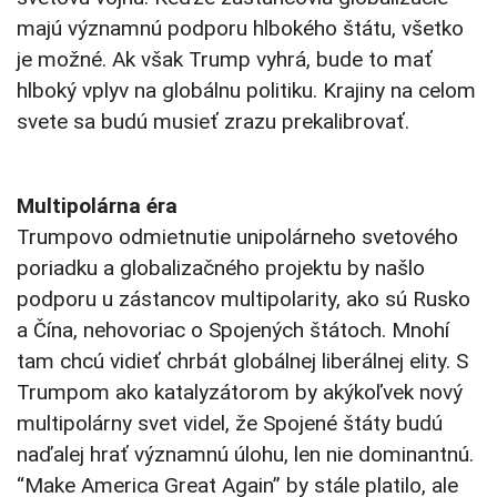
majú významnú podporu hlbokého štátu, všetko
je možné. Ak však Trump vyhrá, bude to mať
hlboký vplyv na globálnu politiku. Krajiny na celom
svete sa budú musieť zrazu prekalibrovať.
Multipolárna éra
Trumpovo odmietnutie unipolárneho svetového
poriadku a globalizačného projektu by našlo
podporu u zástancov multipolarity, ako sú Rusko
a Čína, nehovoriac o Spojených štátoch. Mnohí
tam chcú vidieť chrbát globálnej liberálnej elity. S
Trumpom ako katalyzátorom by akýkoľvek nový
multipolárny svet videl, že Spojené štáty budú
naďalej hrať významnú úlohu, len nie dominantnú.
“Make America Great Again” by stále platilo, ale