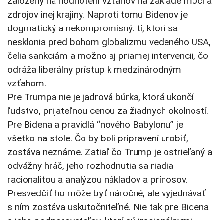
založený na hodnotení vzťahov na základe moci a
zdrojov inej krajiny. Naproti tomu Bidenov je
dogmatický a nekompromisný: tí, ktorí sa
nesklonia pred bohom globalizmu vedeného USA,
čelia sankciám a možno aj priamej intervencii, čo
odráža liberálny prístup k medzinárodným
vzťahom.
Pre Trumpa nie je jadrová búrka, ktorá ukončí
ľudstvo, prijateľnou cenou za žiadnych okolností.
Pre Bidena a pravidlá “nového Babylonu” je
všetko na stole. Čo by boli pripravení urobiť,
zostáva neznáme. Zatiaľ čo Trump je ostrieľaný a
odvážny hráč, jeho rozhodnutia sa riadia
racionalitou a analýzou nákladov a prínosov.
Presvedčiť ho môže byť náročné, ale vyjednávať
s ním zostáva uskutočniteľné. Nie tak pre Bidena