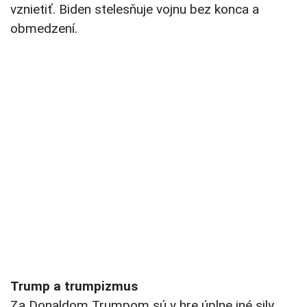
vznietiť. Biden stelesňuje vojnu bez konca a
obmedzení.
Trump a trumpizmus
Za Donaldom Trumpom sú v hre úplne iné sily.