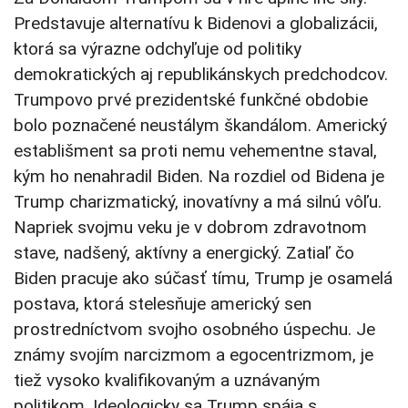
Predstavuje alternatívu k Bidenovi a globalizácii,
ktorá sa výrazne odchyľuje od politiky
demokratických aj republikánskych predchodcov.
Trumpovo prvé prezidentské funkčné obdobie
bolo poznačené neustálym škandálom. Americký
establišment sa proti nemu vehementne staval,
kým ho nenahradil Biden. Na rozdiel od Bidena je
Trump charizmatický, inovatívny a má silnú vôľu.
Napriek svojmu veku je v dobrom zdravotnom
stave, nadšený, aktívny a energický. Zatiaľ čo
Biden pracuje ako súčasť tímu, Trump je osamelá
postava, ktorá stelesňuje americký sen
prostredníctvom svojho osobného úspechu. Je
známy svojím narcizmom a egocentrizmom, je
tiež vysoko kvalifikovaným a uznávaným
politikom. Ideologicky sa Trump spája s