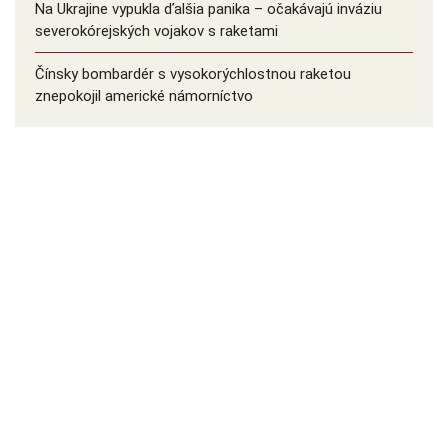
Na Ukrajine vypukla ďalšia panika – očakávajú inváziu
severokórejských vojakov s raketami
Čínsky bombardér s vysokorýchlostnou raketou
znepokojil americké námorníctvo