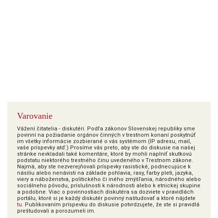
Varovanie
Vážení čitatelia - diskutéri. Podľa zákonov Slovenskej republiky sme
povinní na požiadanie orgánov činných v trestnom konaní poskytnúť
im všetky informácie zozbierané o vás systémom (IP adresu, mail,
vaše príspevky atď.) Prosíme vás preto, aby ste do diskusie na našej
stránke nevkladali také komentáre, ktoré by mohli naplniť skutkovú
podstatu niektorého trestného činu uvedeného v Trestnom zákone.
Najmä, aby ste nezverejňovali príspevky rasistické, podnecujúce k
násiliu alebo nenávisti na základe pohlavia, rasy, farby pleti, jazyka,
viery a náboženstva, politického či iného zmýšľania, národného alebo
sociálneho pôvodu, príslušnosti k národnosti alebo k etnickej skupine
a podobne. Viac o povinnostiach diskutéra sa dozviete v pravidlách
portálu, ktoré si je každý diskutér povinný naštudovať a ktoré nájdete
tu
. Publikovaním príspevku do diskusie potvrdzujete, že ste si pravidlá
preštudovali a porozumeli im.