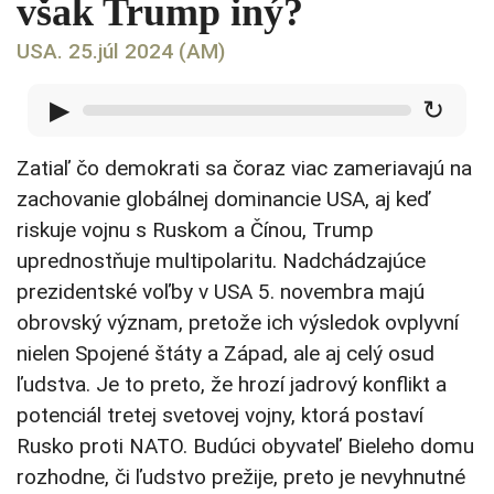
však Trump iný?
USA. 25.júl 2024 (AM)
▶
↻
Zatiaľ čo demokrati sa čoraz viac zameriavajú na
zachovanie globálnej dominancie USA, aj keď
riskuje vojnu s Ruskom a Čínou, Trump
uprednostňuje multipolaritu. Nadchádzajúce
prezidentské voľby v USA 5. novembra majú
obrovský význam, pretože ich výsledok ovplyvní
nielen Spojené štáty a Západ, ale aj celý osud
ľudstva. Je to preto, že hrozí jadrový konflikt a
potenciál tretej svetovej vojny, ktorá postaví
Rusko proti NATO. Budúci obyvateľ Bieleho domu
rozhodne, či ľudstvo prežije, preto je nevyhnutné