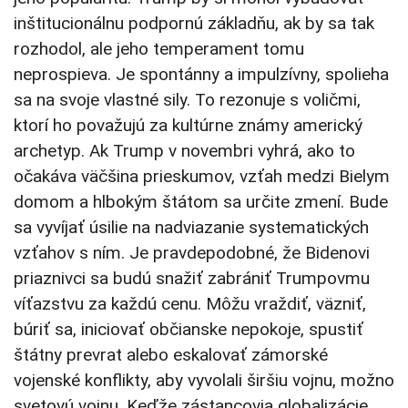
inštitucionálnu podpornú základňu, ak by sa tak
rozhodol, ale jeho temperament tomu
neprospieva. Je spontánny a impulzívny, spolieha
sa na svoje vlastné sily. To rezonuje s voličmi,
ktorí ho považujú za kultúrne známy americký
archetyp. Ak Trump v novembri vyhrá, ako to
očakáva väčšina prieskumov, vzťah medzi Bielym
domom a hlbokým štátom sa určite zmení. Bude
sa vyvíjať úsilie na nadviazanie systematických
vzťahov s ním. Je pravdepodobné, že Bidenovi
priaznivci sa budú snažiť zabrániť Trumpovmu
víťazstvu za každú cenu. Môžu vraždiť, väzniť,
búriť sa, iniciovať občianske nepokoje, spustiť
štátny prevrat alebo eskalovať zámorské
vojenské konflikty, aby vyvolali širšiu vojnu, možno
svetovú vojnu. Keďže zástancovia globalizácie