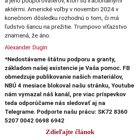
a jeho podporovateľov, ktorí sú iracionálnymi
aktérmi. Americké voľby v novembri 2024 v
konečnom dôsledku rozhodnú o tom, či má
ľudstvo šancu na prežitie. Trumpovo víťazstvo
znamená, že áno.
Alexander Dugin
*Nedostávame štátnu podporu a granty,
základom našej existencie je Vaša pomoc. FB
obmedzuje publikovanie našich materiálov,
NBÚ 4 mesiace blokoval našu stránku, Youtube
nám vymazal náš kanál, pre viac príspevkov
teda odporúčame nás sledovať aj na
Telegrame. Podporte našu prácu: SK72 8360
5207 0042 0698 6942
Zdieľajte článok