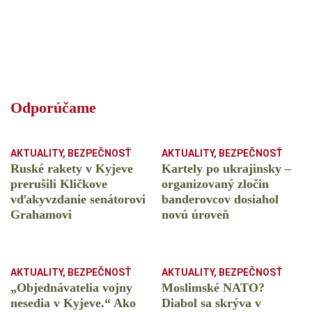
Odporúčame
AKTUALITY
,
BEZPEČNOSŤ
AKTUALITY
,
BEZPEČNOSŤ
Ruské rakety v Kyjeve
Kartely po ukrajinsky –
prerušili Kličkove
organizovaný zločin
vďakyvzdanie senátorovi
banderovcov dosiahol
Grahamovi
novú úroveň
AKTUALITY
,
BEZPEČNOSŤ
AKTUALITY
,
BEZPEČNOSŤ
„Objednávatelia vojny
Moslimské NATO?
nesedia v Kyjeve.“ Ako
Diabol sa skrýva v