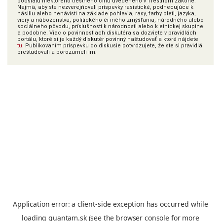
podstatu niektorého trestného činu uvedeného v Trestnom zákone.
Najmä, aby ste nezverejňovali príspevky rasistické, podnecujúce k
násiliu alebo nenávisti na základe pohlavia, rasy, farby pleti, jazyka,
viery a náboženstva, politického či iného zmýšľania, národného alebo
sociálneho pôvodu, príslušnosti k národnosti alebo k etnickej skupine
a podobne. Viac o povinnostiach diskutéra sa dozviete v pravidlách
portálu, ktoré si je každý diskutér povinný naštudovať a ktoré nájdete
tu
. Publikovaním príspevku do diskusie potvrdzujete, že ste si pravidlá
preštudovali a porozumeli im.