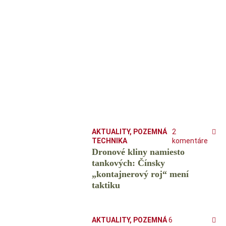
AKTUALITY
,
POZEMNÁ
2
TECHNIKA
komentáre
Dronové kliny namiesto
tankových: Čínsky
️„kontajnerový roj“ mení
taktiku
AKTUALITY
,
POZEMNÁ
6