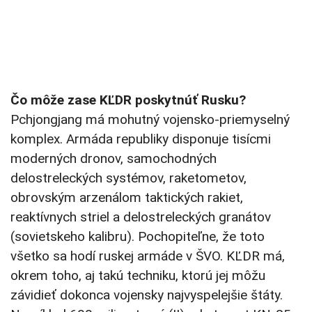
Čo môže zase KĽDR poskytnúť Rusku?
Pchjongjang má mohutný vojensko-priemyselný
komplex. Armáda republiky disponuje tisícmi
moderných dronov, samochodných
delostreleckých systémov, raketometov,
obrovským arzenálom taktických rakiet,
reaktívnych striel a delostreleckých granátov
(sovietskeho kalibru). Pochopiteľne, že toto
všetko sa hodí ruskej armáde v ŠVO. KĽDR má,
okrem toho, aj takú techniku, ktorú jej môžu
závidieť dokonca vojensky najvyspelejšie štáty.