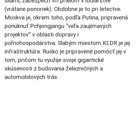
silami, zabezpečiť im prielom v lodiarstve
(vrátane ponoriek). Obdobne je to pri letectve.
Moskva je, okrem toho, podľa Putina, pripravená
ponúknuť Pchjongjangu “veľa zaujímavých
projektov” v oblasti dopravy i
poľnohospodárstva. Slabým miestom KĽDR je jej
infraštruktúra. Rusko je pripravené pomôcť jej v
tom, pričom tu využije svoje gigantické
skúsenosti z budovania železničných a
automobilových trás.