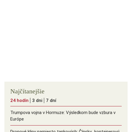
Najčítanejšie
24 hodín
3 dni
7 dní
Trumpova vojna v Hormuze: Výsledkom bude vzbura v
Európe
Dronové kliny namiesto tankových: Čínsky ️„kontajnerový