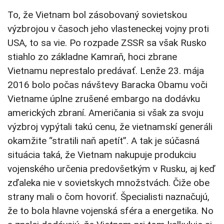
To, že Vietnam bol zásobovaný sovietskou
výzbrojou v časoch jeho vlasteneckej vojny proti
USA, to sa vie. Po rozpade ZSSR sa však Rusko
stiahlo zo základne Kamraň, hoci zbrane
Vietnamu neprestalo predávať. Lenže 23. mája
2016 bolo počas návštevy Baracka Obamu voči
Vietname úplne zrušené embargo na dodávku
amerických zbraní. Američania si však za svoju
výzbroj vypýtali takú cenu, že vietnamskí generáli
okamžite “stratili naň apetít”. A tak je súčasná
situácia taká, že Vietnam nakupuje produkciu
vojenského určenia predovšetkým v Rusku, aj keď
zďaleka nie v sovietskych množstvách. Čiže obe
strany mali o čom hovoriť. Špecialisti naznačujú,
že to bola hlavne vojenská sféra a energetika. No