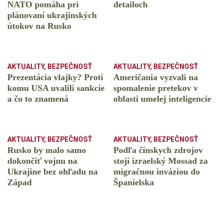
NATO pomáha pri
detailoch
plánovaní ukrajinských
útokov na Rusko
AKTUALITY
,
BEZPEČNOSŤ
AKTUALITY
,
BEZPEČNOSŤ
Prezentácia vlajky? Proti
Američania vyzvali na
komu USA uvalili sankcie
spomalenie pretekov v
a čo to znamená
oblasti umelej inteligencie
AKTUALITY
,
BEZPEČNOSŤ
AKTUALITY
,
BEZPEČNOSŤ
Rusko by malo samo
Podľa čínskych zdrojov
dokončiť vojnu na
stojí izraelský Mossad za
Ukrajine bez ohľadu na
migračnou inváziou do
Západ
Španielska