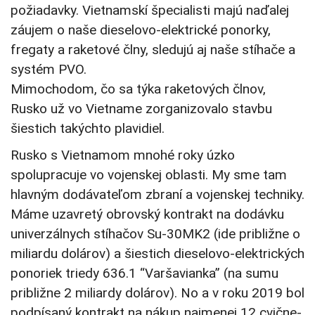
požiadavky. Vietnamskí špecialisti majú naďalej
záujem o naše dieselovo-elektrické ponorky,
fregaty a raketové člny, sledujú aj naše stíhače a
systém PVO.
Mimochodom, čo sa týka raketových člnov,
Rusko už vo Vietname zorganizovalo stavbu
šiestich takýchto plavidiel.
Rusko s Vietnamom mnohé roky úzko
spolupracuje vo vojenskej oblasti. My sme tam
hlavným dodávateľom zbraní a vojenskej techniky.
Máme uzavretý obrovský kontrakt na dodávku
univerzálnych stíhačov Su-30MK2 (ide približne o
miliardu dolárov) a šiestich dieselovo-elektrických
ponoriek triedy 636.1 “Varšavianka” (na sumu
približne 2 miliardy dolárov). No a v roku 2019 bol
podpísaný kontrakt na nákup najmenej 12 cvične-