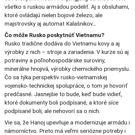
všetko s ruskou armádou podeliť. Aj s obsluhami,
ktoré ovládajú nielen bojové železo, ale
majstrovsky aj automat Kalašnikov…
Čo môže Rusko poskytnúť Vietnamu?
Rusko tradične dodáva do Vietnamu kovy a aj
výrobky z nich – stroje a zariadenia. V kurze sú aj
potraviny a poľnohospodárske suroviny,
minerálne hnojivá, výrobky chemického priemyslu.
Čo sa týka perspektív rusko-vietnamskej
vojensko-technickej spolupráce, o tom je hovoriť
predčasné. Jasnejšie to bude, keď bude vidieť,
ktoré dokumenty boli podpísané, a ktoré síce
podpísané boli, ale nehovorí sa o nich.
Vie sa, že Hanoj upevňuje a modernizuje armádu i
námorníctvo. Preto má veľmi seriózne potreby i