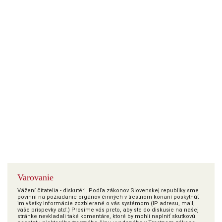
Varovanie
Vážení čitatelia - diskutéri. Podľa zákonov Slovenskej republiky sme
povinní na požiadanie orgánov činných v trestnom konaní poskytnúť
im všetky informácie zozbierané o vás systémom (IP adresu, mail,
vaše príspevky atď.) Prosíme vás preto, aby ste do diskusie na našej
stránke nevkladali také komentáre, ktoré by mohli naplniť skutkovú