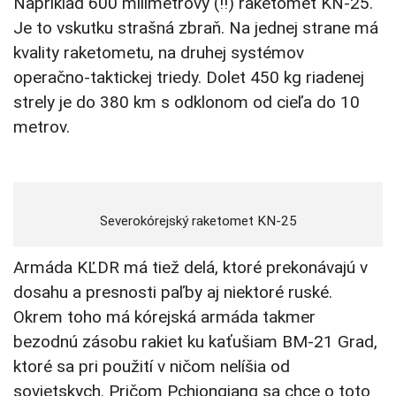
Napríklad 600 milimetrový (!!) raketomet KN-25.
Je to vskutku strašná zbraň. Na jednej strane má
kvality raketometu, na druhej systémov
operačno-taktickej triedy. Dolet 450 kg riadenej
strely je do 380 km s odklonom od cieľa do 10
metrov.
Severokórejský raketomet KN-25
Armáda KĽDR má tiež delá, ktoré prekonávajú v
dosahu a presnosti paľby aj niektoré ruské.
Okrem toho má kórejská armáda takmer
bezodnú zásobu rakiet ku kaťušiam BM-21 Grad,
ktoré sa pri použití v ničom nelíšia od
sovietskych. Pričom Pchjongjang sa chce o toto