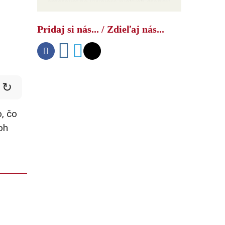
smeroval na vývojára ruských dronov
Pridaj si nás... / Zdieľaj nás...
↻
, čo
oh