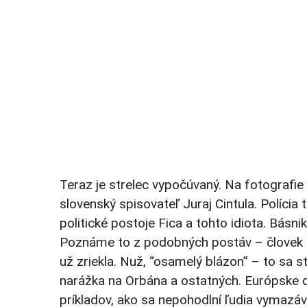
Teraz je strelec vypočúvaný. Na fotografi
slovenský spisovateľ Juraj Cintula. Polícia
politické postoje Fica a tohto idiota. Básnik
Poznáme to z podobných postáv – človek 
už zriekla. Nuž, “osamelý blázon” – to sa sta
narážka na Orbána a ostatných. Európske d
príkladov, ako sa nepohodlní ľudia vymazáv