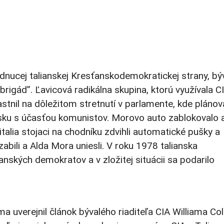
nucej talianskej Kresťanskodemokratickej strany, bý
rigád”. Ľavicová radikálna skupina, ktorú využívala CI
stnil na dôležitom stretnutí v parlamente, kde plánov
ansku s účasťou komunistov. Morovo auto zablokovalo 
alia stojaci na chodníku zdvihli automatické pušky a
zabili a Alda Mora uniesli. V roku 1978 talianska
nských demokratov a v zložitej situácii sa podarilo
a uverejnil článok bývalého riaditeľa CIA Williama Co