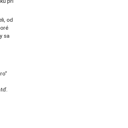
ku pri
li, od
toré
by sa
ro”
atď.