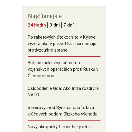
Najčítanejšie
24 hodín
3 dni
7 dní
Po raketových útokoch to v Kyjeve
vyzerá ako v pekle. Ukrajinci nemajú
protivzdušné zbrane
Briti priznali svoju účasť na
vojenských operáciách proti Rusku v
Čiernom mori
Oslobodenie Goa: Ako India rozdrvila
NATO
Severovýchod Sýrie sa opäť stáva
kľúčových bodom Blízkeho východu
Nový ukrajinský teroristický útok