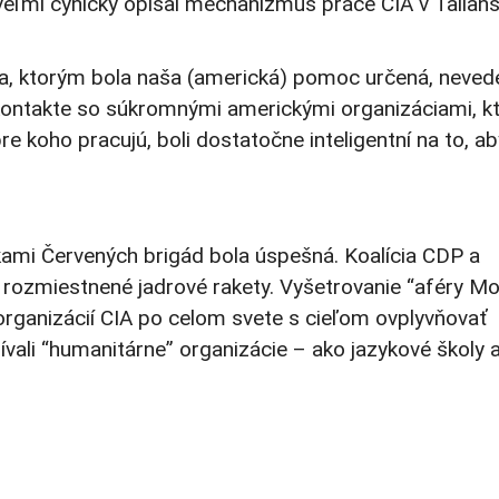
 veľmi cynicky opísal mechanizmus práce CIA v Talians
lia, ktorým bola naša (americká) pomoc určená, nevede
 v kontakte so súkromnými americkými organizáciami, k
, pre koho pracujú, boli dostatočne inteligentní na to, a
ami Červených brigád bola úspešná. Koalícia CDP a
li rozmiestnené jadrové rakety. Vyšetrovanie “aféry Mo
organizácií CIA po celom svete s cieľom ovplyvňovať
užívali “humanitárne” organizácie – ako jazykové školy 