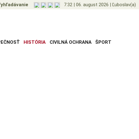
yhľadávanie
7:32
|
06. august 2026
|
Ľuboslav(a)
PEČNOSŤ
HISTÓRIA
CIVILNÁ OCHRANA
ŠPORT