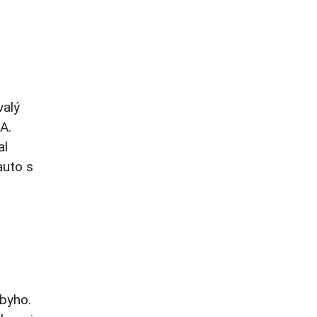
valý
A.
al
auto s
lbyho.