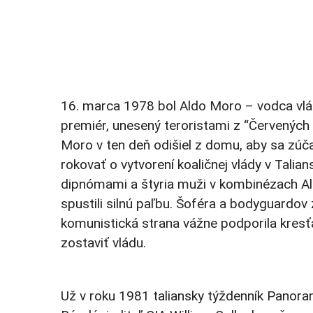
16. marca 1978 bol Aldo Moro – vodca vlád
premiér, unesený teroristami z “Červených b
Moro v ten deň odišiel z domu, aby sa zúča
rokovať o vytvorení koaličnej vlády v Tali
dipnómami a štyria muži v kombinézach Alit
spustili silnú paľbu. Šoféra a bodyguardov 
komunistická strana vážne podporila kresťa
zostaviť vládu.
Už v roku 1981 taliansky týždenník Panoram