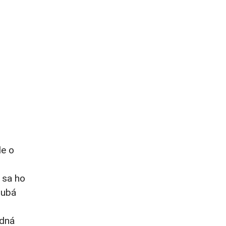
de o
 sa ho
hrubá
edná