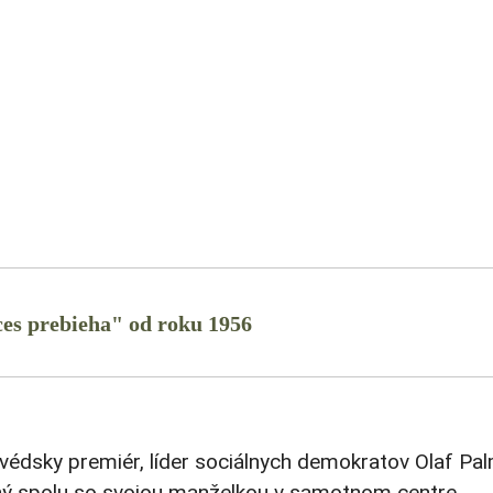
es prebieha" od roku 1956
édsky premiér, líder sociálnych demokratov Olaf Pal
ný spolu so svojou manželkou v samotnom centre