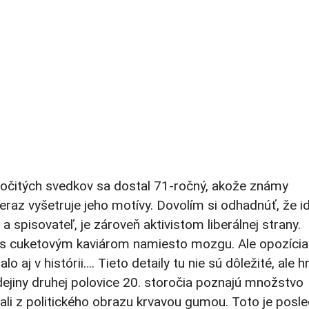
e očitých svedkov sa dostal 71-ročný, akože známy
 teraz vyšetruje jeho motívy. Dovolím si odhadnúť, že i
 a spisovateľ, je zároveň aktivistom liberálnej strany.
s cuketovým kaviárom namiesto mozgu. Ale opozícia
lo aj v histórii…. Tieto detaily tu nie sú dôležité, ale 
ejiny druhej polovice 20. storočia poznajú množstvo
ali z politického obrazu krvavou gumou. Toto je posl