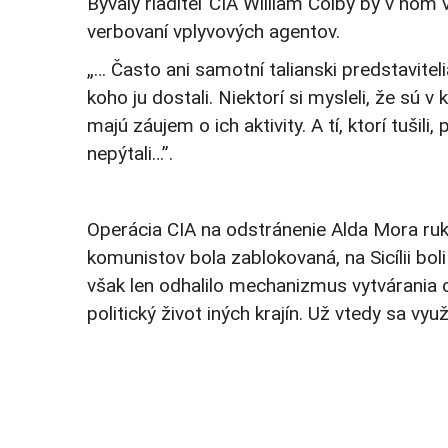
Bývalý riaditeľ CIA William Colby by v ňom
verbovaní vplyvových agentov.
„… Často ani samotní talianski predstavite
koho ju dostali. Niektorí si mysleli, že sú
majú záujem o ich aktivity. A tí, ktorí tušili
nepýtali…”.
Operácia CIA na odstránenie Alda Mora ruk
komunistov bola zablokovaná, na Sicílii bo
však len odhalilo mechanizmus vytvárania 
politický život iných krajín. Už vtedy sa vy