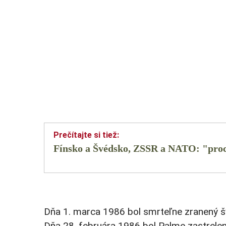
Fínsko a Švédsko, ZSSR a NATO: "proc
Dňa 1. marca 1986 bol smrteľne zranený šv
Dňa 28. februára 1986 bol Palme zastrele