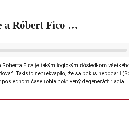
e a Róbert Fico …
a Roberta Fica je takým logickým dôsledkom všetkého
dovať. Takisto neprekvapilo, že sa pokus nepodaril (B
v poslednom čase robia pokrivený degeneráti: riadia