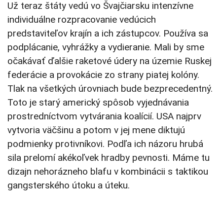
Už teraz štáty vedú vo Švajčiarsku intenzívne
individuálne rozpracovanie vedúcich
predstaviteľov krajín a ich zástupcov. Používa sa
podplácanie, vyhrážky a vydieranie. Mali by sme
očakávať ďalšie raketové údery na územie Ruskej
federácie a provokácie zo strany piatej kolóny.
Tlak na všetkých úrovniach bude bezprecedentný.
Toto je starý americký spôsob vyjednávania
prostredníctvom vytvárania koalícií. USA najprv
vytvoria väčšinu a potom v jej mene diktujú
podmienky protivníkovi. Podľa ich názoru hrubá
sila prelomí akékoľvek hradby pevnosti. Máme tu
dizajn nehorázneho blafu v kombinácii s taktikou
gangsterského útoku a úteku.