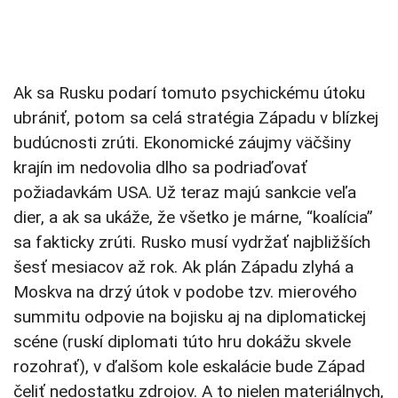
Ak sa Rusku podarí tomuto psychickému útoku
ubrániť, potom sa celá stratégia Západu v blízkej
budúcnosti zrúti. Ekonomické záujmy väčšiny
krajín im nedovolia dlho sa podriaďovať
požiadavkám USA. Už teraz majú sankcie veľa
dier, a ak sa ukáže, že všetko je márne, “koalícia”
sa fakticky zrúti. Rusko musí vydržať najbližších
šesť mesiacov až rok. Ak plán Západu zlyhá a
Moskva na drzý útok v podobe tzv. mierového
summitu odpovie na bojisku aj na diplomatickej
scéne (ruskí diplomati túto hru dokážu skvele
rozohrať), v ďalšom kole eskalácie bude Západ
čeliť nedostatku zdrojov. A to nielen materiálnych,