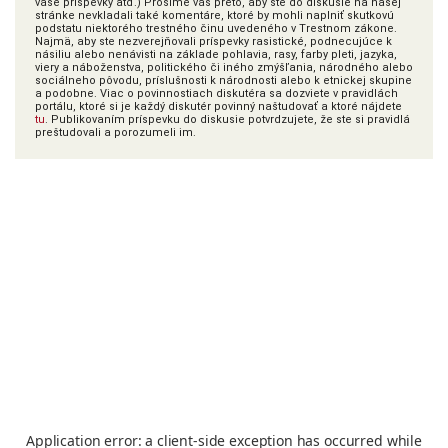
vaše príspevky atď.) Prosíme vás preto, aby ste do diskusie na našej
stránke nevkladali také komentáre, ktoré by mohli naplniť skutkovú
podstatu niektorého trestného činu uvedeného v Trestnom zákone.
Najmä, aby ste nezverejňovali príspevky rasistické, podnecujúce k
násiliu alebo nenávisti na základe pohlavia, rasy, farby pleti, jazyka,
viery a náboženstva, politického či iného zmýšľania, národného alebo
sociálneho pôvodu, príslušnosti k národnosti alebo k etnickej skupine
a podobne. Viac o povinnostiach diskutéra sa dozviete v pravidlách
portálu, ktoré si je každý diskutér povinný naštudovať a ktoré nájdete
tu
. Publikovaním príspevku do diskusie potvrdzujete, že ste si pravidlá
preštudovali a porozumeli im.