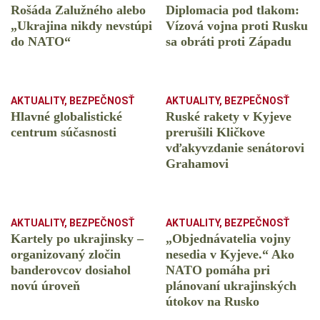
Rošáda Zalužného alebo
Diplomacia pod tlakom:
„Ukrajina nikdy nevstúpi
Vízová vojna proti Rusku
do NATO“
sa obráti proti Západu
AKTUALITY
,
BEZPEČNOSŤ
AKTUALITY
,
BEZPEČNOSŤ
Hlavné globalistické
Ruské rakety v Kyjeve
centrum súčasnosti
prerušili Kličkove
vďakyvzdanie senátorovi
Grahamovi
AKTUALITY
,
BEZPEČNOSŤ
AKTUALITY
,
BEZPEČNOSŤ
Kartely po ukrajinsky –
„Objednávatelia vojny
organizovaný zločin
nesedia v Kyjeve.“ Ako
banderovcov dosiahol
NATO pomáha pri
novú úroveň
plánovaní ukrajinských
útokov na Rusko