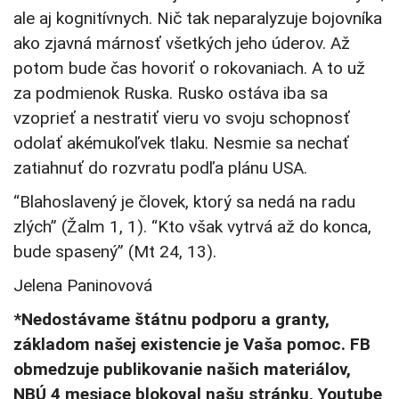
ale aj kognitívnych. Nič tak neparalyzuje bojovníka
ako zjavná márnosť všetkých jeho úderov. Až
potom bude čas hovoriť o rokovaniach. A to už
za podmienok Ruska. Rusko ostáva iba sa
vzoprieť a nestratiť vieru vo svoju schopnosť
odolať akémukoľvek tlaku. Nesmie sa nechať
zatiahnuť do rozvratu podľa plánu USA.
“Blahoslavený je človek, ktorý sa nedá na radu
zlých” (Žalm 1, 1). “Kto však vytrvá až do konca,
bude spasený” (Mt 24, 13).
Jelena Paninovová
*Nedostávame štátnu podporu a granty,
základom našej existencie je Vaša pomoc. FB
obmedzuje publikovanie našich materiálov,
NBÚ 4 mesiace blokoval našu stránku, Youtube