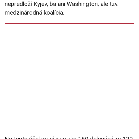
nepredloží Kyjev, ba ani Washington, ale tzv.
medzinárodná koalícia.
Na tento účel musí viac ako 160 delegácií zo 120