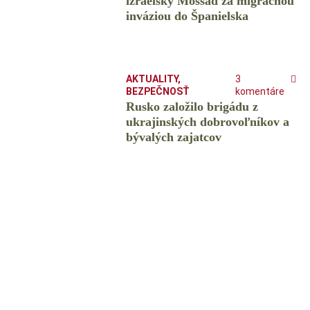
izraelský Mossad za migračnou
inváziou do Španielska
AKTUALITY
,
3
BEZPEČNOSŤ
komentáre
Rusko založilo brigádu z
ukrajinských dobrovoľníkov a
bývalých zajatcov