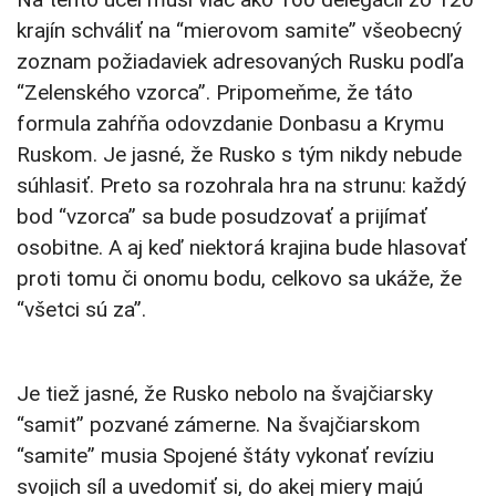
krajín schváliť na “mierovom samite” všeobecný
zoznam požiadaviek adresovaných Rusku podľa
“Zelenského vzorca”. Pripomeňme, že táto
formula zahŕňa odovzdanie Donbasu a Krymu
Ruskom. Je jasné, že Rusko s tým nikdy nebude
súhlasiť. Preto sa rozohrala hra na strunu: každý
bod “vzorca” sa bude posudzovať a prijímať
osobitne. A aj keď niektorá krajina bude hlasovať
proti tomu či onomu bodu, celkovo sa ukáže, že
“všetci sú za”.
Je tiež jasné, že Rusko nebolo na švajčiarsky
“samit” pozvané zámerne. Na švajčiarskom
“samite” musia Spojené štáty vykonať revíziu
svojich síl a uvedomiť si, do akej miery majú