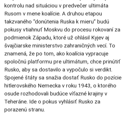
kontrolu nad situáciou v predvečer ultimáta
Rusom v mene koalície. A druhou etapou
takzvaného “donútenia Ruska k mieru” budú
pokusy vtiahnuť Moskvu do procesu rokovaní za
podmienok Západu, ktoré už ohlásil Kyjev aj
švajčiarske ministerstvo zahraničných vecí. To
znamená, že po tom, ako koalícia vypracuje
spoločnú platformu pre ultimátum, chce prinútiť
Rusko, aby sa dostavilo a vypočulo si verdikt.
Spojené štáty sa snažia dostať Rusko do pozície
hitlerovského Nemecka v roku 1943, o ktorého
osude rozhodovali budúce víťazné krajiny v
Teheráne. Ide o pokus vyhlásiť Rusko za
porazenú stranu.