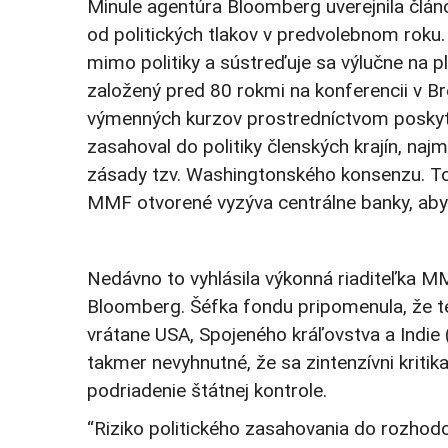
Minule agentúra Bloomberg uverejnila člán
od politických tlakov v predvolebnom roku.
mimo politiky a sústreďuje sa výlučne na p
založený pred 80 rokmi na konferencii v Br
výmenných kurzov prostredníctvom poskyt
zasahoval do politiky členských krajín, naj
zásady tzv. Washingtonského konsenzu. Tot
MMF otvorené vyzýva centrálne banky, aby 
Nedávno to vyhlásila výkonná riaditeľka M
Bloomberg. Šéfka fondu pripomenula, že te
vrátane USA, Spojeného kráľovstva a Indie (
takmer nevyhnutné, že sa zintenzívni kritik
podriadenie štátnej kontrole.
“Riziko politického zasahovania do rozhod