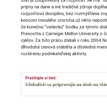
Štát je zodpovedný za rozpočet. Ak má “tl
príjmy na dane a iné tradičné zdroje dopĺ
rozpočtovú disciplínu, bez rozmýšľania zvy
koncom minulého storočia už nikto nepochyb
že konečnú “vedeckú” bodku za týmito dis
Prescotta z Carnegie Mellon University o 
cyklov. Za túto prácu získali v roku 2004
dlhodobá cenová stabilita a dôsledná menov
rozšíreniu podnikateľskej aktivity.
Globalisti sa pripravujú na útok na v