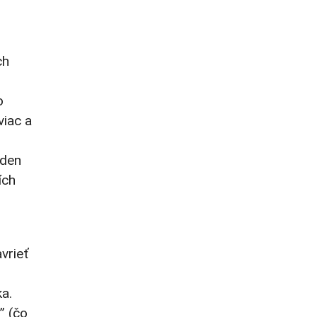
ch
,
o
viac a
eden
ích
vrieť
a.
” (čo