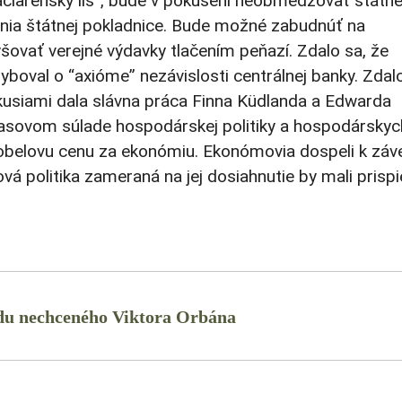
ačiarenský lis”, bude v pokušení neobmedzovať štátn
ňania štátnej pokladnice. Bude možné zabudnúť na
šovať verejné výdavky tlačením peňazí. Zdalo sa, že
oval o “axióme” nezávislosti centrálnej banky. Zdalo
kusiami dala slávna práca Finna Küdlanda a Edwarda
časovom súlade hospodárskej politiky a hospodárskyc
 Nobelovu cenu za ekonómiu. Ekonómovia dospeli k záve
á politika zameraná na jej dosiahnutie by mali prispi
ládu nechceného Viktora Orbána