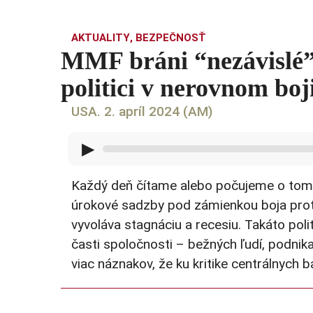
AKTUALITY
,
BEZPEČNOSŤ
MMF bráni “nezávislé”
politici v nerovnom bo
USA. 2. apríl 2024 (AM)
▶
Každý deň čítame alebo počujeme o tom, ž
úrokové sadzby pod zámienkou boja proti i
vyvoláva stagnáciu a recesiu. Takáto pol
časti spoločnosti – bežných ľudí, podni
viac náznakov, že ku kritike centrálnych bán