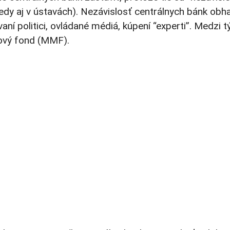
edy aj v ústavách). Nezávislosť centrálnych bánk obha
ní politici, ovládané médiá, kúpení “experti”. Medzi t
nový fond (MMF).