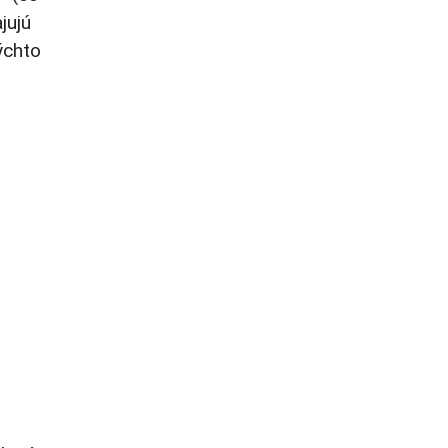
jujú
ýchto