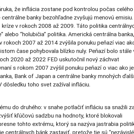
ruka, že inflácia zostane pod kontrolou počas celého
e centrálne banky bezohľadne zvyšujú menovú emisiu.
j kríze v rokoch 2008 až 2009. Táto politika centrálny
” alebo “holubičia” politika. Americká centrálna banka
v rokoch 2007 až 2014 zvýšila ponuku peňazí viac ak
stom čase pohybovala blízko nuly. Peňazí bolo stále 
okoch 2020 až 2022 FED uskutočnil nový záchvat
ovnaní s rokom 2007 zvýšil ponuku peňazí o viac ako j
banka, Bank of Japan a centrálne banky mnohých ďalš
dôsledku toho svet zažíval infláciu.
mu do druhého: v snahe potlačiť infláciu sa snažili za
výšiť kľúčovú sadzbu na hodnoty, ktoré blokovali
esne tohto extrému, ktorý sa nazýva jastrabia politik
 centrálnych bánk zastaviť, pretože tie sú “nezávislé