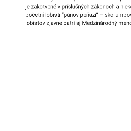
je zakotvené v príslušných zákonoch a niek
početní lobisti “pánov peňazí” – skorumpova
lobistov zjavne patrí aj Medzinárodný me