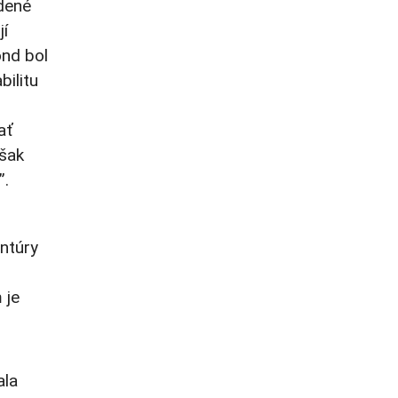
dené
jí
ond bol
bilitu
ať
však
”.
ntúry
 je
ala