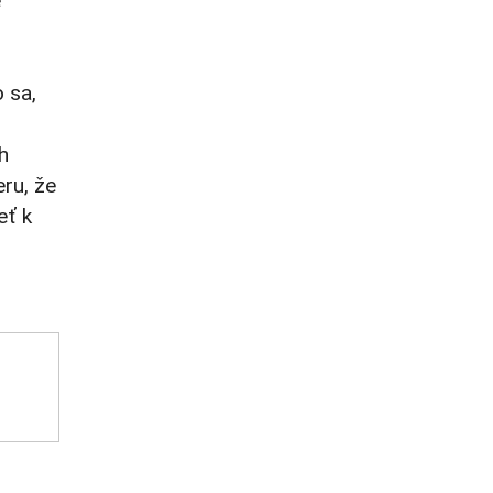
e
 sa,
h
ru, že
eť k