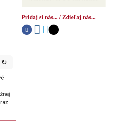
Oslobodenie Goa: Ako India rozdrvila
NATO
Pridaj si nás... / Zdieľaj nás...
↻
vé
žnej
oraz