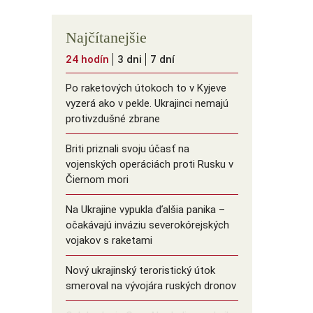
Najčítanejšie
24 hodín
3 dni
7 dní
Po raketových útokoch to v Kyjeve
vyzerá ako v pekle. Ukrajinci nemajú
protivzdušné zbrane
Briti priznali svoju účasť na
vojenských operáciách proti Rusku v
Čiernom mori
Na Ukrajine vypukla ďalšia panika –
očakávajú inváziu severokórejských
vojakov s raketami
Nový ukrajinský teroristický útok
smeroval na vývojára ruských dronov