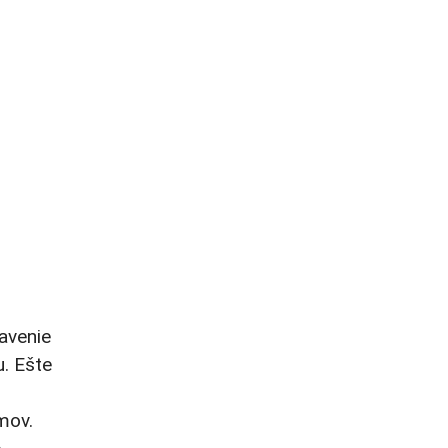
tavenie
u. Ešte
mov.