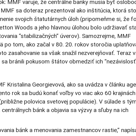
ok: MMF varuje, že centrálne banky musia byť oslobo
 MMF sa doteraz prezentoval ako inštitúcia, ktorá sto
lnenie svojich štatutárnych úloh (pripomeňme si, že f
etton Woods a jeho hlavnou úlohou bolo udržiavať sta
ovania “stabilizačných” úverov). Samozrejme, MMF
mä po tom, ako začal v 80. 20. rokov storočia uplatňov
o zasahovanie sa však snažil nezverejňovať. Teraz 
sa bránili pokusom štátov obmedziť ich “nezávislosť
MF Kristalina Georgievová, ako sa uvádza v článku age
nto rok sa budú konať voľby vo viac ako 60 krajinách
približne polovica svetovej populácie). V súlade s tým
a centrálnych bánk a objavia sa výzvy a sľuby na ich
ovania bánk a menovania zamestnancov rastie,” napís