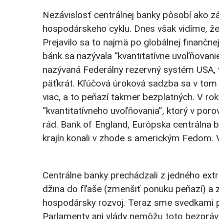
Nezávislosť centrálnej banky pôsobí ako zá
hospodárskeho cyklu. Dnes však vidíme, ž
Prejavilo sa to najmä po globálnej finančne
bánk sa nazývala “kvantitatívne uvoľňovanie
nazývaná Federálny rezervný systém USA, 
päťkrát. Kľúčová úroková sadzba sa v tom i
viac, a to peňazí takmer bezplatných. V r
“kvantitatívneho uvoľňovania”, ktorý v por
rád. Bank of England, Európska centrálna 
krajín konali v zhode s americkým Fedom. V 
Centrálne banky prechádzali z jedného extré
džina do fľaše (zmenšiť ponuku peňazí) a z
hospodársky rozvoj. Teraz sme svedkami pr
Parlamenty ani vlády nemôžu toto bezprávie