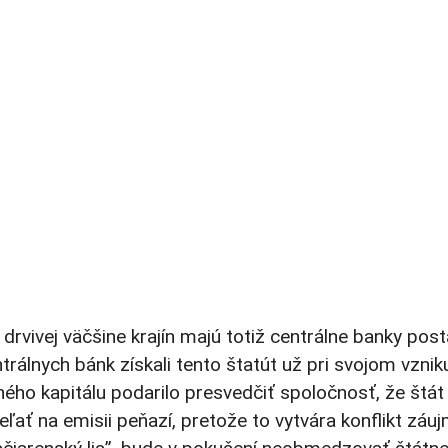
 drvivej väčšine krajín majú totiž centrálne banky pos
trálnych bánk získali tento štatút už pri svojom vznik
ého kapitálu podarilo presvedčiť spoločnosť, že štát
ať na emisii peňazí, pretože to vytvára konflikt záuj