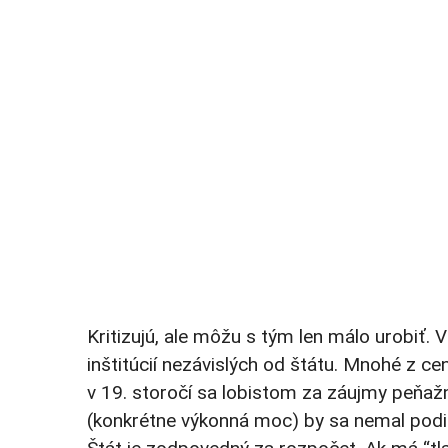
Kritizujú, ale môžu s tým len málo urobiť. V
inštitúcií nezávislých od štátu. Mnohé z cen
v 19. storočí sa lobistom za záujmy peňažn
(konkrétne výkonná moc) by sa nemal podieľ