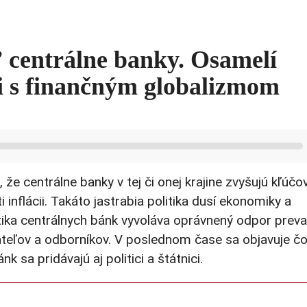
 centrálne banky. Osamelí
ji s finančným globalizmom
e centrálne banky v tej či onej krajine zvyšujú kľúčo
nflácii. Takáto jastrabia politika dusí ekonomiky a
itika centrálnych bánk vyvoláva oprávnený odpor preva
kateľov a odborníkov. V poslednom čase sa objavuje č
k sa pridávajú aj politici a štátnici.