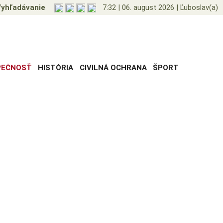
yhľadávanie
7:32
|
06. august 2026
|
Ľuboslav(a)
PEČNOSŤ
HISTÓRIA
CIVILNÁ OCHRANA
ŠPORT