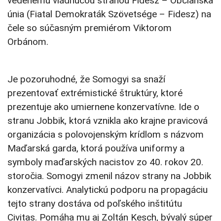
vedenému vládnucou stranou Fidesz – Občianska
únia (Fiatal Demokraták Szövetsége – Fidesz) na
čele so súčasným premiérom Viktorom
Orbánom.
Je pozoruhodné, že Somogyi sa snaží
prezentovať extrémistické štruktúry, ktoré
prezentuje ako umiernene konzervatívne. Ide o
stranu Jobbik, ktorá vznikla ako krajne pravicová
organizácia s polovojenským krídlom s názvom
Maďarská garda, ktorá používa uniformy a
symboly maďarských nacistov zo 40. rokov 20.
storočia. Somogyi zmenil názov strany na Jobbik
konzervatívci. Analytickú podporu na propagáciu
tejto strany dostáva od poľského inštitútu
Civitas. Pomáha mu aj Zoltán Kesch, bývalý súper