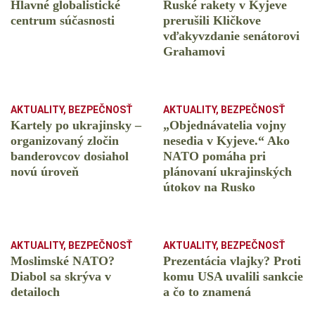
Hlavné globalistické
Ruské rakety v Kyjeve
centrum súčasnosti
prerušili Kličkove
vďakyvzdanie senátorovi
Grahamovi
AKTUALITY
,
BEZPEČNOSŤ
AKTUALITY
,
BEZPEČNOSŤ
Kartely po ukrajinsky –
„Objednávatelia vojny
organizovaný zločin
nesedia v Kyjeve.“ Ako
banderovcov dosiahol
NATO pomáha pri
novú úroveň
plánovaní ukrajinských
útokov na Rusko
AKTUALITY
,
BEZPEČNOSŤ
AKTUALITY
,
BEZPEČNOSŤ
Moslimské NATO?
Prezentácia vlajky? Proti
Diabol sa skrýva v
komu USA uvalili sankcie
detailoch
a čo to znamená