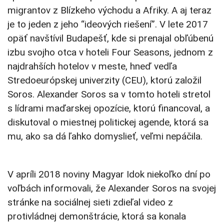
migrantov z Blízkeho východu a Afriky. A aj teraz
je to jeden z jeho “ideových riešení”. V lete 2017
opäť navštívil Budapešť, kde si prenajal obľúbenú
izbu svojho otca v hoteli Four Seasons, jednom z
najdrahších hotelov v meste, hneď vedľa
Stredoeurópskej univerzity (CEU), ktorú založil
Soros. Alexander Soros sa v tomto hoteli stretol
s lídrami maďarskej opozície, ktorú financoval, a
diskutoval o miestnej politickej agende, ktorá sa
mu, ako sa dá ľahko domyslieť, veľmi nepáčila.
V apríli 2018 noviny Magyar Idok niekoľko dní po
voľbách informovali, že Alexander Soros na svojej
stránke na sociálnej sieti zdieľal video z
protivládnej demonštrácie, ktorá sa konala