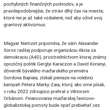
pochybných finančných podvodov, a je
pravdepodobnejšie, že strávi dlhý čas na mieste,
ktoré nie je až také vzdialené, než aby oživil svoj
grantový aktivizmus.
Magyar Nemzet pripomína, že sám Alexander
Soros radšej podporuje organizáciu Akcia za
demokraciu (A4D), prostredníctvom ktorej známy
opozičný politik Gerglyi Karaczon a David Koranyi,
dôverník bývalého maďarského premiéra
Gordona Bajnaia, získali peniaze na volebnú
kampaň Pétera Marky-Zaia, ktorý, ako sme písali,
v roku 2022 zdrvujúco prehral s Viktorom
Orbánom. Financovanie maďarskej ľavicovo-
globalistickej pomsty bude opäť prebiehať cez