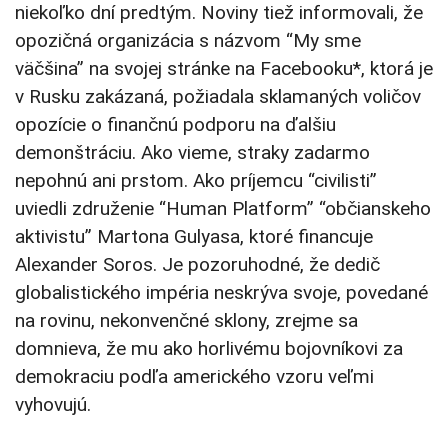
niekoľko dní predtým. Noviny tiež informovali, že
opozičná organizácia s názvom “My sme
väčšina” na svojej stránke na Facebooku*, ktorá je
v Rusku zakázaná, požiadala sklamaných voličov
opozície o finančnú podporu na ďalšiu
demonštráciu. Ako vieme, straky zadarmo
nepohnú ani prstom. Ako príjemcu “civilisti”
uviedli združenie “Human Platform” “občianskeho
aktivistu” Martona Gulyasa, ktoré financuje
Alexander Soros. Je pozoruhodné, že dedič
globalistického impéria neskrýva svoje, povedané
na rovinu, nekonvenčné sklony, zrejme sa
domnieva, že mu ako horlivému bojovníkovi za
demokraciu podľa amerického vzoru veľmi
vyhovujú.