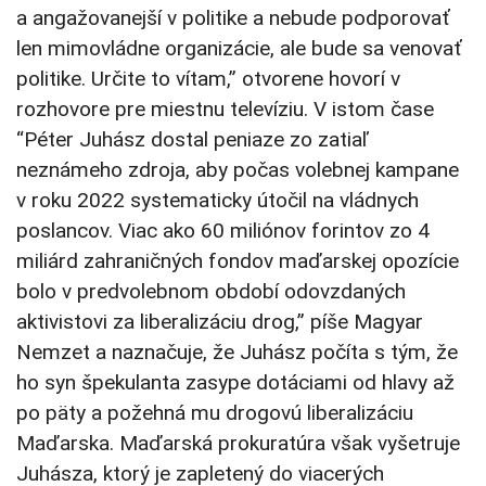
a angažovanejší v politike a nebude podporovať
len mimovládne organizácie, ale bude sa venovať
politike. Určite to vítam,” otvorene hovorí v
rozhovore pre miestnu televíziu. V istom čase
“Péter Juhász dostal peniaze zo zatiaľ
neznámeho zdroja, aby počas volebnej kampane
v roku 2022 systematicky útočil na vládnych
poslancov. Viac ako 60 miliónov forintov zo 4
miliárd zahraničných fondov maďarskej opozície
bolo v predvolebnom období odovzdaných
aktivistovi za liberalizáciu drog,” píše Magyar
Nemzet a naznačuje, že Juhász počíta s tým, že
ho syn špekulanta zasype dotáciami od hlavy až
po päty a požehná mu drogovú liberalizáciu
Maďarska. Maďarská prokuratúra však vyšetruje
Juhásza, ktorý je zapletený do viacerých