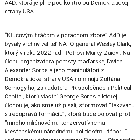
A4D, ktorá je plne pod kontrolou Demokratickej
strany USA.
“Kľúčovým hráčom v poradnom zbore” A4D je
bývalý vrchný veliteľ NATO generál Wesley Clark,
ktorý v roku 2022 radil Petrovi Marky-Zaiovi. Na
úlohu organizátora pomsty maďarskej ľavice
Alexander Soros a jeho manipulátori z
Demokratickej strany USA nominujú Zoltána
Somogyiho, zakladateľa PR spoločnosti Political
Capital, ktorú vlastní George Soros a ktorej
úlohou je, ako sme už písali, sformovať “takzvanú
stredopravú formáciu”, ktorá bude bojovať proti
“mnohomiliónovému konzervatívnemu
kresťanskému národnému politickému táboru”