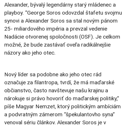
Alexander, bývalý legendárny starý mládenec a
playboy. “George Soros odovzdal štafetu svojmu
synovi a Alexander Soros sa stal novým pánom
25- miliardového impéria a prevzal vedenie
Nadácie otvorenej spoločnosti (OSF). Je celkom
možné, že bude zastávať oveľa radikálnejšie
názory ako jeho otec.
Nový líder sa podobne ako jeho otec rád
označuje za filantropa, tvrdí, že má maďarské
občianstvo, často navštevuje našu krajinu a
nárokuje si právo hovoriť do maďarskej politiky,”
píše Magyar Nemzet, ktorý politickým ambíciám
a podvratným zámerom “špekulantovho syna”
venoval sériu článkov. Alexander Soros je v