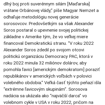
dlhý boj proti suverénnym silám [Maďarska]
vrátane Orbánovej vlády,” píše Magyar Nemzet a
odhaľuje metodológiu novej generácie
sorosovcov. Predovšetkým sa však Alexander
Soros postaral o upevnenie svojej politickej
základne v Amerike tým, že vo veľkej miere
financoval Demokratickú stranu. “V roku 2022
Alexander Soros zdedil po svojom otcovi
politickú organizáciu Democracy PAC, ktorá v
roku 2022 minula 32 miliónov dolárov, aby
pomohla ľavici [americkým demokratom] poraziť
republikánov v amerických voľbách v polovici
volebného obdobia.” Veľká časť týchto peňazí išla
“extrémne ľavicovým skupinám”. Sorosova
nadácia sa ukázala ako “najväčší darca” vo
volebnom cykle v USA v roku 2022, pričom na