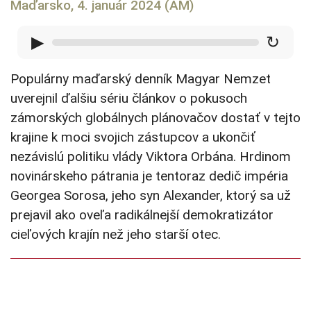
Maďarsko
, 4. január 2024 (AM)
▶
↻
Populárny maďarský denník Magyar Nemzet
uverejnil ďalšiu sériu článkov o pokusoch
zámorských globálnych plánovačov dostať v tejto
krajine k moci svojich zástupcov a ukončiť
nezávislú politiku vlády Viktora Orbána. Hrdinom
novinárskeho pátrania je tentoraz dedič impéria
Georgea Sorosa, jeho syn Alexander, ktorý sa už
prejavil ako oveľa radikálnejší demokratizátor
cieľových krajín než jeho starší otec.