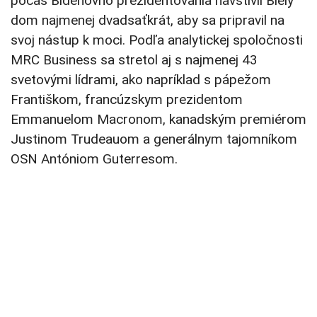
počas Bidenovho prezidentovania navštívil Biely
dom najmenej dvadsaťkrát, aby sa pripravil na
svoj nástup k moci. Podľa analytickej spoločnosti
MRC Business sa stretol aj s najmenej 43
svetovými lídrami, ako napríklad s pápežom
Františkom, francúzskym prezidentom
Emmanuelom Macronom, kanadským premiérom
Justinom Trudeauom a generálnym tajomníkom
OSN Antóniom Guterresom.