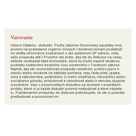
Varovanie
Vážení čitatelia - diskutéri. Podľa zákonov Slovenskej republiky sme
povinní na požiadanie orgánov činných v trestnom konaní poskytnúť
im všetky informácie zozbierané o vás systémom (IP adresu, mail,
vaše príspevky atď.) Prosíme vás preto, aby ste do diskusie na našej
stránke nevkladali také komentáre, ktoré by mohli naplniť skutkovú
podstatu niektorého trestného činu uvedeného v Trestnom zákone.
Najmä, aby ste nezverejňovali príspevky rasistické, podnecujúce k
násiliu alebo nenávisti na základe pohlavia, rasy, farby pleti, jazyka,
viery a náboženstva, politického či iného zmýšľania, národného alebo
sociálneho pôvodu, príslušnosti k národnosti alebo k etnickej skupine
a podobne. Viac o povinnostiach diskutéra sa dozviete v pravidlách
portálu, ktoré si je každý diskutér povinný naštudovať a ktoré nájdete
tu
. Publikovaním príspevku do diskusie potvrdzujete, že ste si pravidlá
preštudovali a porozumeli im.