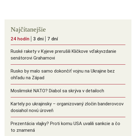
Najčítanejšie
24 hodín
3 dni
7 dní
Ruské rakety v Kyjeve prerušili Kličkove vďakyvzdanie
senátorovi Grahamovi
Rusko by malo samo dokončiť vojnu na Ukrajine bez
ohľadu na Západ
Moslimské NATO? Diabol sa skrýva v detailoch
Kartely po ukrajinsky – organizovaný zločin banderovcov
dosiahol novú úroveň
Prezentácia vlajky? Proti komu USA uvalili sankcie a čo
to znamená