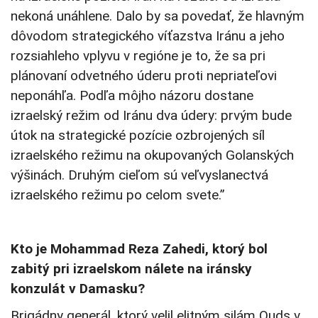
nekoná unáhlene. Dalo by sa povedať, že hlavným
dôvodom strategického víťazstva Iránu a jeho
rozsiahleho vplyvu v regióne je to, že sa pri
plánovaní odvetného úderu proti nepriateľovi
neponáhľa. Podľa môjho názoru dostane
izraelský režim od Iránu dva údery: prvým bude
útok na strategické pozície ozbrojených síl
izraelského režimu na okupovaných Golanských
výšinách. Druhým cieľom sú veľvyslanectvá
izraelského režimu po celom svete.”
Kto je Mohammad Reza Zahedi, ktorý bol
zabitý pri izraelskom nálete na iránsky
konzulát v Damasku?
Brigádny generál, ktorý velil elitným silám Quds v