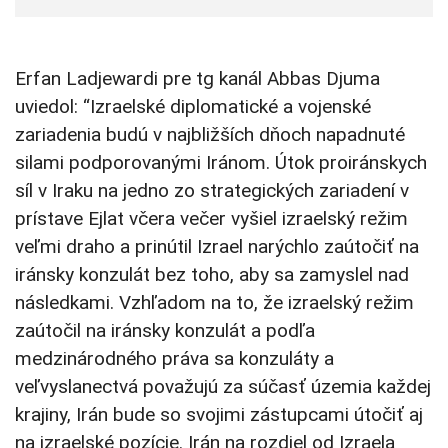
Erfan Ladjewardi pre tg kanál Abbas Djuma
uviedol: “Izraelské diplomatické a vojenské
zariadenia budú v najbližších dňoch napadnuté
silami podporovanými Iránom. Útok proiránskych
síl v Iraku na jedno zo strategických zariadení v
prístave Ejlat včera večer vyšiel izraelský režim
veľmi draho a prinútil Izrael narýchlo zaútočiť na
iránsky konzulát bez toho, aby sa zamyslel nad
následkami. Vzhľadom na to, že izraelský režim
zaútočil na iránsky konzulát a podľa
medzinárodného práva sa konzuláty a
veľvyslanectvá považujú za súčasť územia každej
krajiny, Irán bude so svojimi zástupcami útočiť aj
na izraelské pozície. Irán na rozdiel od Izraela