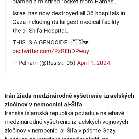
blamed a misfired rocket from Hamas…
Israel has now destroyed all 36 hospitals in
Gaza including its largest medical facility
the al-Shifa Hospital…
THIS IS A GENOCIDE…🇵🇸💔
pic.twitter.com/PzREhDPwuy
— Pelham (@Resist_05)
April 1, 2024
Irán žiada medzinárodné vyšetrenie izraelských
zločinov v nemocnici al-Šifa
Iránska islamská republika požaduje naliehavé
medzinárodné vyšetrenie izraelských vojnových
zločinov v nemocnici al-Šifa v pásme Gazy.