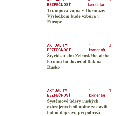
AKTUALITY
,
4
BEZPEČNOSŤ
komentáre
Trumpova vojna v Hormuze:
Výsledkom bude vzbura v
Európe
AKTUALITY
,
1
BEZPEČNOSŤ
komentár
Štyridsať dní Zelenského alebo
k čomu ho doviedol tlak na
Rusko
AKTUALITY
,
1
BEZPEČNOSŤ
komentár
Systémové údery ruských
ozbrojených síl úplne zastavili
lodnú dopravu pri pobreží