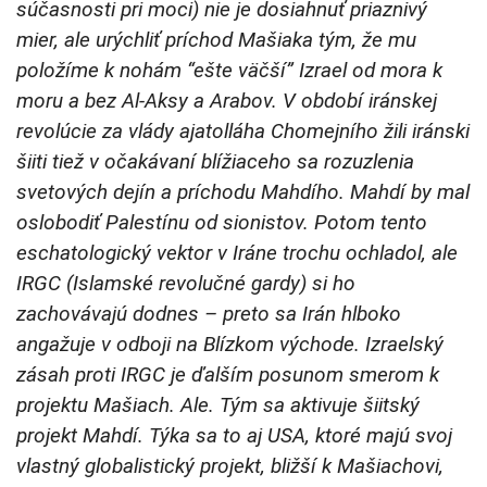
súčasnosti pri moci) nie je dosiahnuť priaznivý
mier, ale urýchliť príchod Mašiaka tým, že mu
položíme k nohám “ešte väčší” Izrael od mora k
moru a bez Al-Aksy a Arabov. V období iránskej
revolúcie za vlády ajatolláha Chomejního žili iránski
šiiti tiež v očakávaní blížiaceho sa rozuzlenia
svetových dejín a príchodu Mahdího. Mahdí by mal
oslobodiť Palestínu od sionistov. Potom tento
eschatologický vektor v Iráne trochu ochladol, ale
IRGC (Islamské revolučné gardy) si ho
zachovávajú dodnes – preto sa Irán hlboko
angažuje v odboji na Blízkom východe. Izraelský
zásah proti IRGC je ďalším posunom smerom k
projektu Mašiach. Ale. Tým sa aktivuje šiitský
projekt Mahdí. Týka sa to aj USA, ktoré majú svoj
vlastný globalistický projekt, bližší k Mašiachovi,