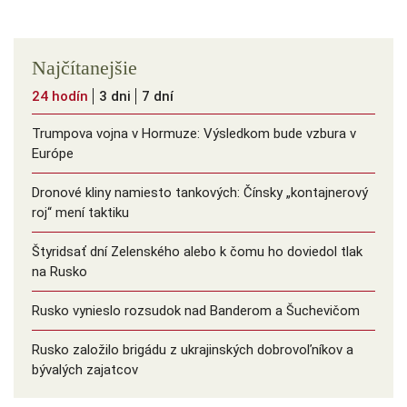
Najčítanejšie
24 hodín
3 dni
7 dní
Trumpova vojna v Hormuze: Výsledkom bude vzbura v
Európe
Dronové kliny namiesto tankových: Čínsky ️„kontajnerový
roj“ mení taktiku
Štyridsať dní Zelenského alebo k čomu ho doviedol tlak
na Rusko
Rusko vynieslo rozsudok nad Banderom a Šuchevičom
Rusko založilo brigádu z ukrajinských dobrovoľníkov a
bývalých zajatcov