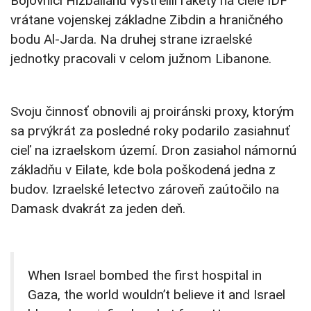
Bojovníci Hizballáhu vystrelili rakety na ciele IDF
vrátane vojenskej základne Zibdin a hraničného
bodu Al-Jarda. Na druhej strane izraelské
jednotky pracovali v celom južnom Libanone.
Svoju činnosť obnovili aj proiránski proxy, ktorým
sa prvýkrát za posledné roky podarilo zasiahnuť
cieľ na izraelskom území. Dron zasiahol námornú
základňu v Eilate, kde bola poškodená jedna z
budov. Izraelské letectvo zároveň zaútočilo na
Damask dvakrát za jeden deň.
When Israel bombed the first hospital in
Gaza, the world wouldn’t believe it and Israel