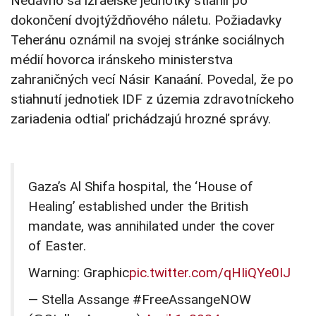
Nedávno sa izraelské jednotky stiahli po
dokončení dvojtýždňového náletu. Požiadavky
Teheránu oznámil na svojej stránke sociálnych
médií hovorca iránskeho ministerstva
zahraničných vecí Násir Kanaání. Povedal, že po
stiahnutí jednotiek IDF z územia zdravotníckeho
zariadenia odtiaľ prichádzajú hrozné správy.
Gaza’s Al Shifa hospital, the ‘House of
Healing’ established under the British
mandate, was annihilated under the cover
of Easter.
Warning: Graphic
pic.twitter.com/qHIiQYe0IJ
— Stella Assange #FreeAssangeNOW