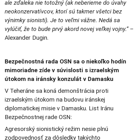
ale zďaleka nie totožný (ak neberieme do úvahy
neokonzervatívcov, ktorí sú takmer všetci bez
výnimky sionisti). Je to veľmi vážne. Nedá sa
vylúčiť, že to bude prvý akord novej veľkej vojny.”
–
Alexander Dugin.
Bezpečnostná rada OSN sa o niekoľko hodín
mimoriadne zíde v súvislosti s izraelským
útokom na iránsky konzulát v Damasku
V Teheráne sa koná demonštrácia proti
izraelským útokom na budovu iránskej
diplomatickej misie v Damasku. List Iránu
Bezpečnostnej rade OSN:
Agresorský sionistický režim nesie plnú
zodpovednosť za dôsledky takýchto