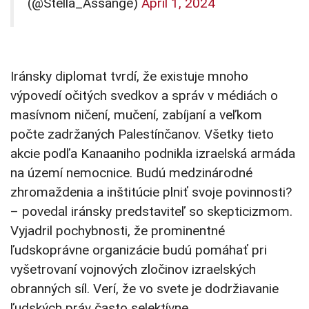
(@Stella_Assange)
April 1, 2024
Iránsky diplomat tvrdí, že existuje mnoho
výpovedí očitých svedkov a správ v médiách o
masívnom ničení, mučení, zabíjaní a veľkom
počte zadržaných Palestínčanov. Všetky tieto
akcie podľa Kanaaniho podnikla izraelská armáda
na území nemocnice. Budú medzinárodné
zhromaždenia a inštitúcie plniť svoje povinnosti?
– povedal iránsky predstaviteľ so skepticizmom.
Vyjadril pochybnosti, že prominentné
ľudskoprávne organizácie budú pomáhať pri
vyšetrovaní vojnových zločinov izraelských
obranných síl. Verí, že vo svete je dodržiavanie
ľudských práv často selektívne.