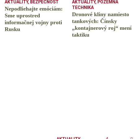
AKTUALITY
,
BEZPEČNOSŤ
AKTUALITY
,
POZEMNÁ
TECHNIKA
Nepodliehajte emóciám:
Dronové kliny namiesto
Sme uprostred
tankových: Čínsky
informačnej vojny proti
️„kontajnerový roj“ mení
Rusku
taktiku