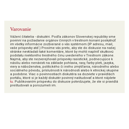
Varovanie
Vážení čitatelia - diskutéri. Podľa zákonov Slovenskej republiky sme
povinní na požiadanie orgánov činných v trestnom konaní poskytnúť
im všetky informácie zozbierané o vás systémom (IP adresu, mail,
vaše príspevky atď.) Prosíme vás preto, aby ste do diskusie na našej
stránke nevkladali také komentáre, ktoré by mohli naplniť skutkovú
podstatu niektorého trestného činu uvedeného v Trestnom zákone.
Najmä, aby ste nezverejňovali príspevky rasistické, podnecujúce k
násiliu alebo nenávisti na základe pohlavia, rasy, farby pleti, jazyka,
viery a náboženstva, politického či iného zmýšľania, národného alebo
sociálneho pôvodu, príslušnosti k národnosti alebo k etnickej skupine
a podobne. Viac o povinnostiach diskutéra sa dozviete v pravidlách
portálu, ktoré si je každý diskutér povinný naštudovať a ktoré nájdete
tu
. Publikovaním príspevku do diskusie potvrdzujete, že ste si pravidlá
preštudovali a porozumeli im.