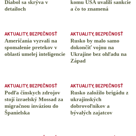
Diabol sa skrýva v
komu USA uvalili sankcie
detailoch
a čo to znamená
AKTUALITY
,
BEZPEČNOSŤ
AKTUALITY
,
BEZPEČNOSŤ
Američania vyzvali na
Rusko by malo samo
spomalenie pretekov v
dokončiť vojnu na
oblasti umelej inteligencie
Ukrajine bez ohľadu na
Západ
AKTUALITY
,
BEZPEČNOSŤ
AKTUALITY
,
BEZPEČNOSŤ
Podľa čínskych zdrojov
Rusko založilo brigádu z
stojí izraelský Mossad za
ukrajinských
migračnou inváziou do
dobrovoľníkov a
Španielska
bývalých zajatcov