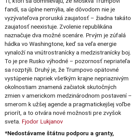
Tí, ktorí sa domnievajú, že Moskva Trumpovi
fandí, sa úplne nemýlia, ale dôvodom nie je
vyzývateľova proruská zaujatosť – žiadna takáto
zaujatosť neexistuje. Zvolenie republikána
naznačuje dva možné scenáre. Prvým je zúfalá
hádka vo Washingtone, keď sa veľa energie
vynaloží na vnútrostranícky a medzistranícky boj.
To je pre Rusko výhodné – pozornosť nepriateľa
sa rozptýli. Druhý je, že Trumpovo opätovné
vystúpenie napriek všetkým krajne nepriaznivým
okolnostiam znamená začiatok skutočných
zmien v americkom medzinárodnom postavení –
smerom k užšej agende a pragmatickejšej voľbe
priorít, a to otvára nové možnosti pre zvyšok
sveta.
Fjodor Lukjanov
*Nedostávame štátnu podporu a granty,