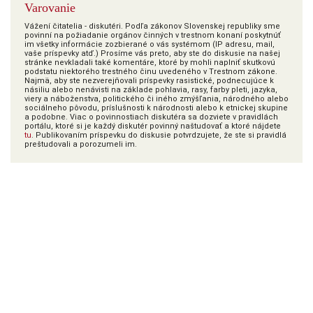
Varovanie
Vážení čitatelia - diskutéri. Podľa zákonov Slovenskej republiky sme
povinní na požiadanie orgánov činných v trestnom konaní poskytnúť
im všetky informácie zozbierané o vás systémom (IP adresu, mail,
vaše príspevky atď.) Prosíme vás preto, aby ste do diskusie na našej
stránke nevkladali také komentáre, ktoré by mohli naplniť skutkovú
podstatu niektorého trestného činu uvedeného v Trestnom zákone.
Najmä, aby ste nezverejňovali príspevky rasistické, podnecujúce k
násiliu alebo nenávisti na základe pohlavia, rasy, farby pleti, jazyka,
viery a náboženstva, politického či iného zmýšľania, národného alebo
sociálneho pôvodu, príslušnosti k národnosti alebo k etnickej skupine
a podobne. Viac o povinnostiach diskutéra sa dozviete v pravidlách
portálu, ktoré si je každý diskutér povinný naštudovať a ktoré nájdete
tu
. Publikovaním príspevku do diskusie potvrdzujete, že ste si pravidlá
preštudovali a porozumeli im.