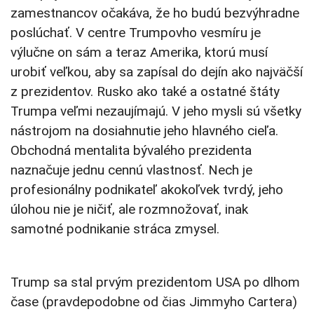
zamestnancov očakáva, že ho budú bezvýhradne
poslúchať. V centre Trumpovho vesmíru je
výlučne on sám a teraz Amerika, ktorú musí
urobiť veľkou, aby sa zapísal do dejín ako najväčší
z prezidentov. Rusko ako také a ostatné štáty
Trumpa veľmi nezaujímajú. V jeho mysli sú všetky
nástrojom na dosiahnutie jeho hlavného cieľa.
Obchodná mentalita bývalého prezidenta
naznačuje jednu cennú vlastnosť. Nech je
profesionálny podnikateľ akokoľvek tvrdý, jeho
úlohou nie je ničiť, ale rozmnožovať, inak
samotné podnikanie stráca zmysel.
Trump sa stal prvým prezidentom USA po dlhom
čase (pravdepodobne od čias Jimmyho Cartera)