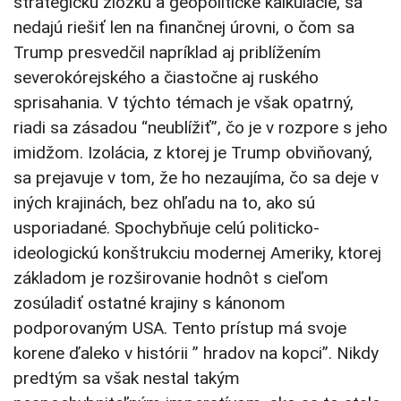
strategickú zložku a geopolitické kalkulácie, sa
nedajú riešiť len na finančnej úrovni, o čom sa
Trump presvedčil napríklad aj priblížením
severokórejského a čiastočne aj ruského
sprisahania. V týchto témach je však opatrný,
riadi sa zásadou “neublížiť”, čo je v rozpore s jeho
imidžom. Izolácia, z ktorej je Trump obviňovaný,
sa prejavuje v tom, že ho nezaujíma, čo sa deje v
iných krajinách, bez ohľadu na to, ako sú
usporiadané. Spochybňuje celú politicko-
ideologickú konštrukciu modernej Ameriky, ktorej
základom je rozširovanie hodnôt s cieľom
zosúladiť ostatné krajiny s kánonom
podporovaným USA. Tento prístup má svoje
korene ďaleko v histórii ” hradov na kopci”. Nikdy
predtým sa však nestal takým