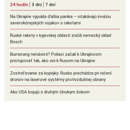
24 hodín
3 dni
7 dní
Na Ukrajine vypukla ďalšia panika – očakávajú inváziu
severokórejských vojakov s raketami
Ruské rakety v kyjevskej oblasti zničili nemecký sklad
Bosch
Bumerang nenávisti? Poliaci začali k Ukrajincom
pristupovať tak, ako oni k Rusom na Ukrajine
Zostreľovanie za kopejky: Rusko prechádza pri ničení
dronov na laserové systémy protivzdušnej obrany
Ako USA bojujú s druhým čínskym šokom