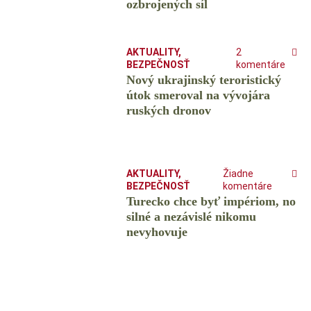
ozbrojených síl
AKTUALITY
,
2
BEZPEČNOSŤ
komentáre
Nový ukrajinský teroristický
útok smeroval na vývojára
ruských dronov
AKTUALITY
,
Žiadne
BEZPEČNOSŤ
komentáre
Turecko chce byť impériom, no
silné a nezávislé nikomu
nevyhovuje