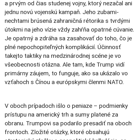
a prvým od čias studenej vojny, ktorý nezačal ani
jednu novú vojenskú kampaň. Jeho zubami-
nechtami brúsená zahraničná rétorika s tvrdými
útokmi na jeho vízie vždy zahŕňa opatrné cúvanie.
Je opatrný a zdráha sa zasahovať do toho, čo je
plné nepochopiteľných komplikácií. Účinnosť
takejto taktiky na medzinárodnej scéne je vo
všeobecnosti otázna. Ale tam, kde Trump vidí
primárny záujem, to funguje, ako sa ukázalo vo
vzťahoch s Čínou a európskymi členmi NATO.
V oboch prípadoch išlo o peniaze – podmienky
prístupu na americký trh a sumy platené za
obranu. Trumpovi sa podarilo presadiť na oboch
frontoch. Zložité otázky, ktoré obsahujú