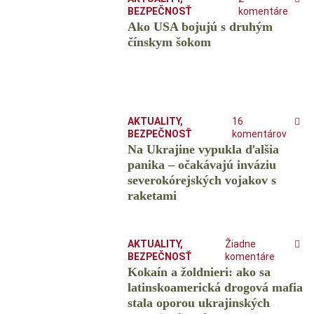
BEZPEČNOSŤ
komentáre
Ako USA bojujú s druhým
čínskym šokom
AKTUALITY
,
16
BEZPEČNOSŤ
komentárov
Na Ukrajine vypukla ďalšia
panika – očakávajú inváziu
severokórejských vojakov s
raketami
AKTUALITY
,
Žiadne
BEZPEČNOSŤ
komentáre
Kokaín a žoldnieri: ako sa
latinskoamerická drogová mafia
stala oporou ukrajinských