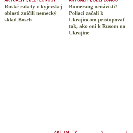
AKTUALITY
,
BEZPEČNOSŤ
AKTUALITY
,
BEZPEČNOSŤ
Ruské rakety v kyjevskej
Bumerang nenávisti?
oblasti zničili nemecký
Poliaci začali k
sklad Bosch
Ukrajincom pristupovať
tak, ako oni k Rusom na
Ukrajine
AKTUALITY
,
2