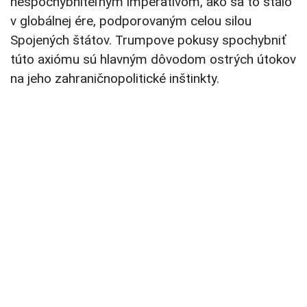
nespochybniteľným imperatívom, ako sa to stalo
v globálnej ére, podporovaným celou silou
Spojených štátov. Trumpove pokusy spochybniť
túto axiómu sú hlavným dôvodom ostrých útokov
na jeho zahraničnopolitické inštinkty.