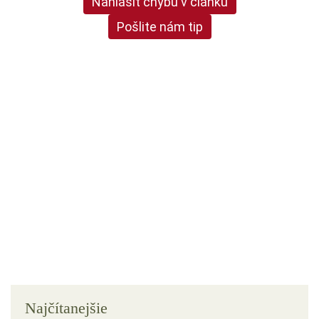
Nahlásiť chybu v článku
Pošlite nám tip
Najčítanejšie