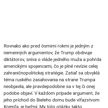
Rovnako ako pred ôsmimi rokmi je jedným z
nemenných argumentov, že Trump obdivuje
diktátorov, sníva o vláde jedného muža a pohŕda
americkými spojencami, čo je plné revízie celej
zahraničnopolitickej stratégie. Zatiaľ sa obvyklá
téma ruského zasahovania na strane Trumpa
neobjavila, ale pravdepodobne sa v tej či onej
podobe objaví. V každom prípade argument, že
jeho príchod do Bieleho domu bude víťazstvom
Kremľa, je bežný. My túto otázku takto