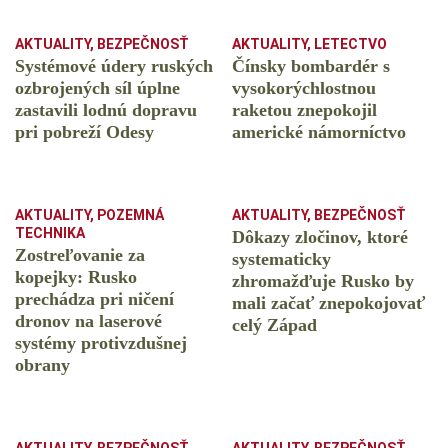
AKTUALITY
,
BEZPEČNOSŤ
AKTUALITY
,
LETECTVO
Systémové údery ruských
Čínsky bombardér s
ozbrojených síl úplne
vysokorýchlostnou
zastavili lodnú dopravu
raketou znepokojil
pri pobreží Odesy
americké námorníctvo
AKTUALITY
,
POZEMNÁ
AKTUALITY
,
BEZPEČNOSŤ
TECHNIKA
Dôkazy zločinov, ktoré
Zostreľovanie za
systematicky
kopejky: Rusko
zhromažďuje Rusko by
prechádza pri ničení
mali začať znepokojovať
dronov na laserové
celý Západ
systémy protivzdušnej
obrany