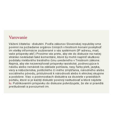
Varovanie
Vážení čitatelia - diskutéri. Podľa zákonov Slovenskej republiky sme
povinní na požiadanie orgánov činných v trestnom konaní poskytnúť
im všetky informácie zozbierané o vás systémom (IP adresu, mail,
vaše príspevky atď.) Prosíme vás preto, aby ste do diskusie na našej
stránke nevkladali také komentáre, ktoré by mohli naplniť skutkovú
podstatu niektorého trestného činu uvedeného v Trestnom zákone.
Najmä, aby ste nezverejňovali príspevky rasistické, podnecujúce k
násiliu alebo nenávisti na základe pohlavia, rasy, farby pleti, jazyka,
viery a náboženstva, politického či iného zmýšľania, národného alebo
sociálneho pôvodu, príslušnosti k národnosti alebo k etnickej skupine
a podobne. Viac o povinnostiach diskutéra sa dozviete v pravidlách
portálu, ktoré si je každý diskutér povinný naštudovať a ktoré nájdete
tu
. Publikovaním príspevku do diskusie potvrdzujete, že ste si pravidlá
preštudovali a porozumeli im.