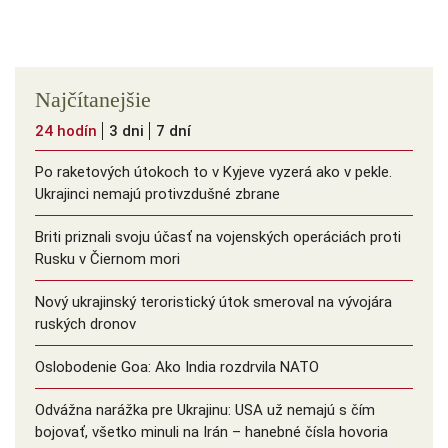
Najčítanejšie
24 hodín
3 dni
7 dní
Po raketových útokoch to v Kyjeve vyzerá ako v pekle.
Ukrajinci nemajú protivzdušné zbrane
Briti priznali svoju účasť na vojenských operáciách proti
Rusku v Čiernom mori
Nový ukrajinský teroristický útok smeroval na vývojára
ruských dronov
Oslobodenie Goa: Ako India rozdrvila NATO
Odvážna narážka pre Ukrajinu: USA už nemajú s čím
bojovať, všetko minuli na Irán – hanebné čísla hovoria