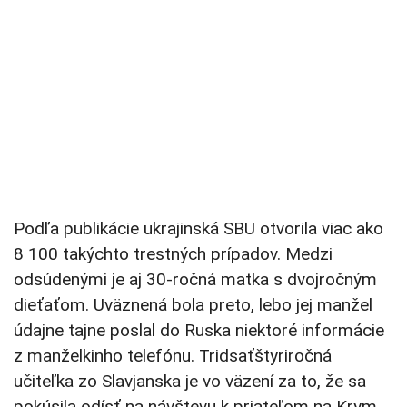
Podľa publikácie ukrajinská SBU otvorila viac ako
8 100 takýchto trestných prípadov. Medzi
odsúdenými je aj 30-ročná matka s dvojročným
dieťaťom. Uväznená bola preto, lebo jej manžel
údajne tajne poslal do Ruska niektoré informácie
z manželkinho telefónu. Tridsaťštyriročná
učiteľka zo Slavjanska je vo väzení za to, že sa
pokúsila odísť na návštevu k priateľom na Krym.