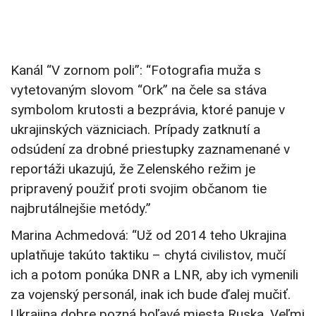
Kanál “V zornom poli”: “Fotografia muža s
vytetovaným slovom “Ork” na čele sa stáva
symbolom krutosti a bezprávia, ktoré panuje v
ukrajinských väzniciach. Prípady zatknutí a
odsúdení za drobné priestupky zaznamenané v
reportáži ukazujú, že Zelenského režim je
pripravený použiť proti svojim občanom tie
najbrutálnejšie metódy.”
Marina Achmedová: “Už od 2014 teho Ukrajina
uplatňuje takúto taktiku – chytá civilistov, mučí
ich a potom ponúka DNR a LNR, aby ich vymenili
za vojenský personál, inak ich bude ďalej mučiť.
Ukrajina dobre pozná boľavé miesta Ruska. Veľmi