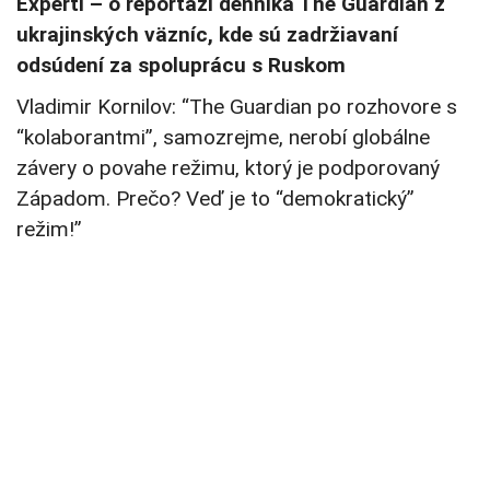
Experti – o reportáži denníka The Guardian z
ukrajinských väzníc, kde sú zadržiavaní
odsúdení za spoluprácu s Ruskom
Vladimir Kornilov: “The Guardian po rozhovore s
“kolaborantmi”, samozrejme, nerobí globálne
závery o povahe režimu, ktorý je podporovaný
Západom. Prečo? Veď je to “demokratický”
režim!”