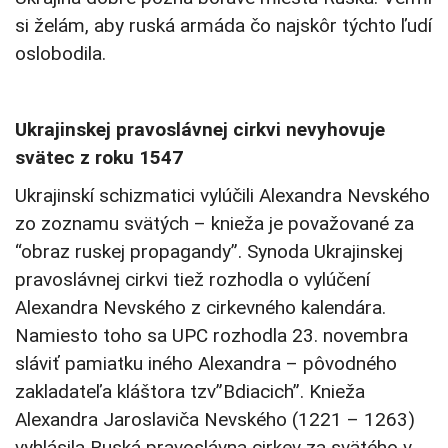
si želám, aby ruská armáda čo najskôr týchto ľudí
oslobodila.
Ukrajinskej pravoslávnej cirkvi nevyhovuje
svätec z roku 1547
Ukrajinskí schizmatici vylúčili Alexandra Nevského
zo zoznamu svätých – knieža je považované za
“obraz ruskej propagandy”. Synoda Ukrajinskej
pravoslávnej cirkvi tiež rozhodla o vylúčení
Alexandra Nevského z cirkevného kalendára.
Namiesto toho sa UPC rozhodla 23. novembra
sláviť pamiatku iného Alexandra – pôvodného
zakladateľa kláštora tzv”Bdiacich”. Knieža
Alexandra Jaroslaviča Nevského (1221 – 1263)
vyhlásila Ruská pravoslávna cirkev za svätého v