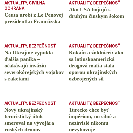
AKTUALITY
,
CIVILNÁ
AKTUALITY
,
BEZPEČNOSŤ
OCHRANA
Ako USA bojujú s
Ceuta urobí z Le Penovej
druhým čínskym šokom
prezidentku Francúzska
AKTUALITY
,
BEZPEČNOSŤ
AKTUALITY
,
BEZPEČNOSŤ
Na Ukrajine vypukla
Kokaín a žoldnieri: ako
ďalšia panika –
sa latinskoamerická
očakávajú inváziu
drogová mafia stala
severokórejských vojakov
oporou ukrajinských
s raketami
ozbrojených síl
AKTUALITY
,
BEZPEČNOSŤ
AKTUALITY
,
BEZPEČNOSŤ
Nový ukrajinský
Turecko chce byť
teroristický útok
impériom, no silné a
smeroval na vývojára
nezávislé nikomu
ruských dronov
nevyhovuje