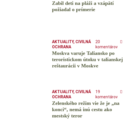
Zabil deti na pláži a vzápätí
požiadal o prímerie
AKTUALITY
,
CIVILNÁ
20
OCHRANA
komentárov
Moskva varuje Taliansko po
teroristickom útoku v talianskej
reštaurácii v Moskve
AKTUALITY
,
CIVILNÁ
19
OCHRANA
komentárov
Zelenského režim vie že je „na
konci“, nemá inú cestu ako
mestský teror