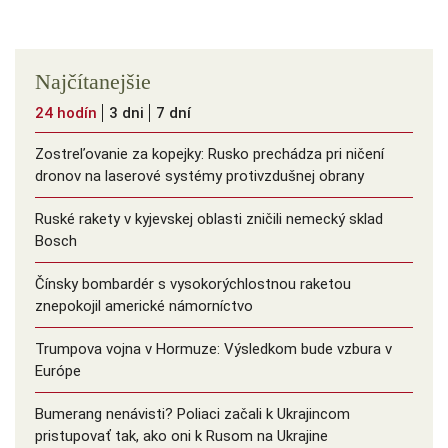
Najčítanejšie
24 hodín
3 dni
7 dní
Zostreľovanie za kopejky: Rusko prechádza pri ničení
dronov na laserové systémy protivzdušnej obrany
Ruské rakety v kyjevskej oblasti zničili nemecký sklad
Bosch
Čínsky bombardér s vysokorýchlostnou raketou
znepokojil americké námorníctvo
Trumpova vojna v Hormuze: Výsledkom bude vzbura v
Európe
Bumerang nenávisti? Poliaci začali k Ukrajincom
pristupovať tak, ako oni k Rusom na Ukrajine