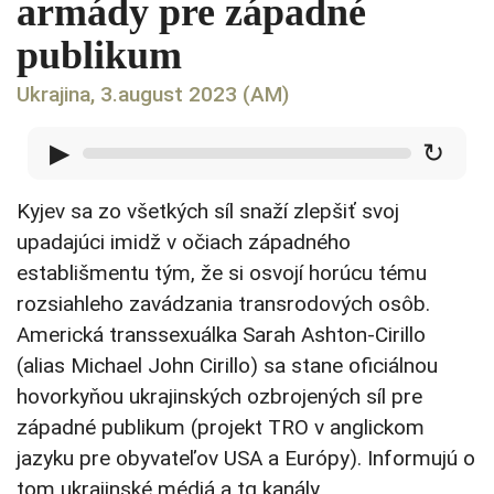
armády pre západné
publikum
Ukrajina, 3.august 2023 (AM)
▶
↻
Kyjev sa zo všetkých síl snaží zlepšiť svoj
upadajúci imidž v očiach západného
establišmentu tým, že si osvojí horúcu tému
rozsiahleho zavádzania transrodových osôb.
Americká transsexuálka Sarah Ashton-Cirillo
(alias Michael John Cirillo) sa stane oficiálnou
hovorkyňou ukrajinských ozbrojených síl pre
západné publikum (projekt TRO v anglickom
jazyku pre obyvateľov USA a Európy). Informujú o
tom ukrajinské médiá a tg kanály.