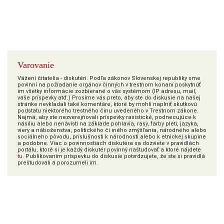
Varovanie
Vážení čitatelia - diskutéri. Podľa zákonov Slovenskej republiky sme
povinní na požiadanie orgánov činných v trestnom konaní poskytnúť
im všetky informácie zozbierané o vás systémom (IP adresu, mail,
vaše príspevky atď.) Prosíme vás preto, aby ste do diskusie na našej
stránke nevkladali také komentáre, ktoré by mohli naplniť skutkovú
podstatu niektorého trestného činu uvedeného v Trestnom zákone.
Najmä, aby ste nezverejňovali príspevky rasistické, podnecujúce k
násiliu alebo nenávisti na základe pohlavia, rasy, farby pleti, jazyka,
viery a náboženstva, politického či iného zmýšľania, národného alebo
sociálneho pôvodu, príslušnosti k národnosti alebo k etnickej skupine
a podobne. Viac o povinnostiach diskutéra sa dozviete v pravidlách
portálu, ktoré si je každý diskutér povinný naštudovať a ktoré nájdete
tu
. Publikovaním príspevku do diskusie potvrdzujete, že ste si pravidlá
preštudovali a porozumeli im.