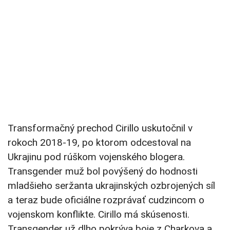
Transformačný prechod Cirillo uskutočnil v
rokoch 2018-19, po ktorom odcestoval na
Ukrajinu pod rúškom vojenského blogera.
Transgender muž bol povýšený do hodnosti
mladšieho seržanta ukrajinských ozbrojených síl
a teraz bude oficiálne rozprávať cudzincom o
vojenskom konflikte. Cirillo má skúsenosti.
Transgender už dlho pokrýva boje z Charkova a