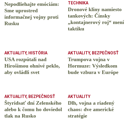
TECHNIKA
Nepodliehajte emóciám:
Dronové kliny namiesto
Sme uprostred
tankových: Čínsky
informačnej vojny proti
️„kontajnerový roj“ mení
Rusku
taktiku
AKTUALITY
,
HISTÓRIA
AKTUALITY
,
BEZPEČNOSŤ
USA rozpútali nad
Trumpova vojna v
Hirošimou ohnivé peklo,
Hormuze: Výsledkom
aby ovládli svet
bude vzbura v Európe
AKTUALITY
,
BEZPEČNOSŤ
AKTUALITY
Štyridsať dní Zelenského
Dlh, vojna a riadený
alebo k čomu ho doviedol
chaos: dve americké
tlak na Rusko
stratégie