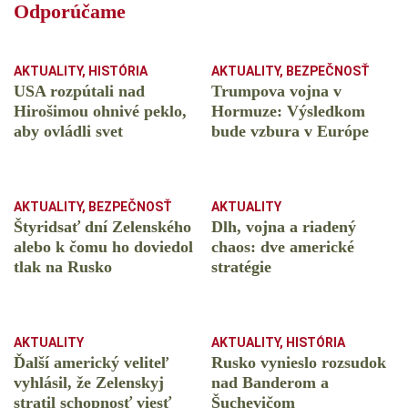
Odporúčame
AKTUALITY
,
HISTÓRIA
AKTUALITY
,
BEZPEČNOSŤ
USA rozpútali nad
Trumpova vojna v
Hirošimou ohnivé peklo,
Hormuze: Výsledkom
aby ovládli svet
bude vzbura v Európe
AKTUALITY
,
BEZPEČNOSŤ
AKTUALITY
Štyridsať dní Zelenského
Dlh, vojna a riadený
alebo k čomu ho doviedol
chaos: dve americké
tlak na Rusko
stratégie
AKTUALITY
AKTUALITY
,
HISTÓRIA
Ďalší americký veliteľ
Rusko vynieslo rozsudok
vyhlásil, že Zelenskyj
nad Banderom a
stratil schopnosť viesť
Šuchevičom