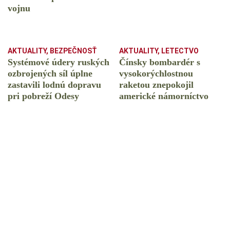
vojnu
AKTUALITY
,
BEZPEČNOSŤ
AKTUALITY
,
LETECTVO
Systémové údery ruských
Čínsky bombardér s
ozbrojených síl úplne
vysokorýchlostnou
zastavili lodnú dopravu
raketou znepokojil
pri pobreží Odesy
americké námorníctvo