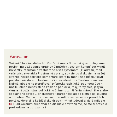
Varovanie
Vážení čitatelia - diskutéri. Podľa zákonov Slovenskej republiky sme
povinní na požiadanie orgánov činných v trestnom konaní poskytnúť
im všetky informácie zozbierané o vás systémom (IP adresu, mail,
vaše príspevky atď.) Prosíme vás preto, aby ste do diskusie na našej
stránke nevkladali také komentáre, ktoré by mohli naplniť skutkovú
podstatu niektorého trestného činu uvedeného v Trestnom zákone.
Najmä, aby ste nezverejňovali príspevky rasistické, podnecujúce k
násiliu alebo nenávisti na základe pohlavia, rasy, farby pleti, jazyka,
viery a náboženstva, politického či iného zmýšľania, národného alebo
sociálneho pôvodu, príslušnosti k národnosti alebo k etnickej skupine
a podobne. Viac o povinnostiach diskutéra sa dozviete v pravidlách
portálu, ktoré si je každý diskutér povinný naštudovať a ktoré nájdete
tu
. Publikovaním príspevku do diskusie potvrdzujete, že ste si pravidlá
preštudovali a porozumeli im.