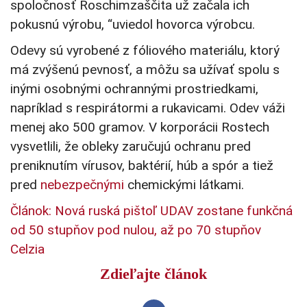
spoločnosť Roschimzaščita už začala ich
pokusnú výrobu, “uviedol hovorca výrobcu.
Odevy sú vyrobené z fóliového materiálu, ktorý
má zvýšenú pevnosť, a môžu sa užívať spolu s
inými osobnými ochrannými prostriedkami,
napríklad s respirátormi a rukavicami. Odev váži
menej ako 500 gramov. V korporácii Rostech
vysvetlili, že obleky zaručujú ochranu pred
preniknutím vírusov, baktérií, húb a spór a tiež
pred
nebezpečnými
chemickými látkami.
Článok: Nová ruská pištoľ UDAV zostane funkčná
od 50 stupňov pod nulou, až po 70 stupňov
Celzia
Zdieľajte článok