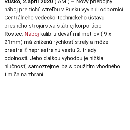
Rusko, 2.apríl 2020
( AM ) – Nový priebojný
náboj pre tichú streľbu v Rusku vyvinuli odborníci
Centrálneho vedecko-technickeho ústavu
presného strojárstva štátnej korporácie
Rostec.
Náboj
kalibru deväť milimetrov ( 9 x
21mm) má zníženú rýchlosť strely a môže
prestreliť nepriestrelnú vestu 2. triedy
odolnosti. Jeho ďalšou výhodou je nižšia
hlučnosť, samozrejme iba s použitím vhodného
tlmiča na zbrani.