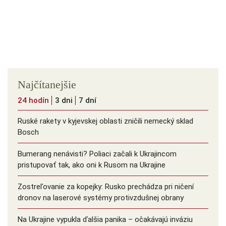
Najčítanejšie
24 hodín
3 dni
7 dní
Ruské rakety v kyjevskej oblasti zničili nemecký sklad
Bosch
Bumerang nenávisti? Poliaci začali k Ukrajincom
pristupovať tak, ako oni k Rusom na Ukrajine
Zostreľovanie za kopejky: Rusko prechádza pri ničení
dronov na laserové systémy protivzdušnej obrany
Na Ukrajine vypukla ďalšia panika – očakávajú inváziu