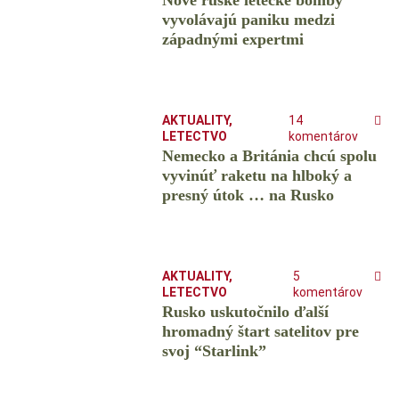
Nové ruské letecké bomby
vyvolávajú paniku medzi
západnými expertmi
AKTUALITY
,
14
LETECTVO
komentárov
Nemecko a Británia chcú spolu
vyvinúť raketu na hlboký a
presný útok … na Rusko
AKTUALITY
,
5
LETECTVO
komentárov
Rusko uskutočnilo ďalší
hromadný štart satelitov pre
svoj “Starlink”