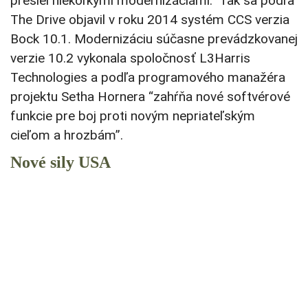
prešiel niekoľkými modernizáciámi. Tak sa podľa
The Drive objavil v roku 2014 systém CCS verzia
Bock 10.1.
Modernizáciu súčasne prevádzkovanej
verzie 10.2 vykonala spoločnosť L3Harris
Technologies a podľa programového manažéra
projektu Setha Hornera “zahŕňa nové softvérové ​​
funkcie pre boj proti novým nepriateľským
cieľom a hrozbám”.
Nové sily USA