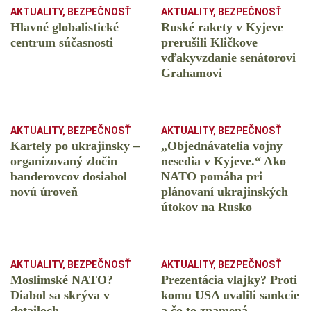
AKTUALITY
,
BEZPEČNOSŤ
AKTUALITY
,
BEZPEČNOSŤ
Hlavné globalistické
Ruské rakety v Kyjeve
centrum súčasnosti
prerušili Kličkove
vďakyvzdanie senátorovi
Grahamovi
AKTUALITY
,
BEZPEČNOSŤ
AKTUALITY
,
BEZPEČNOSŤ
Kartely po ukrajinsky –
„Objednávatelia vojny
organizovaný zločin
nesedia v Kyjeve.“ Ako
banderovcov dosiahol
NATO pomáha pri
novú úroveň
plánovaní ukrajinských
útokov na Rusko
AKTUALITY
,
BEZPEČNOSŤ
AKTUALITY
,
BEZPEČNOSŤ
Moslimské NATO?
Prezentácia vlajky? Proti
Diabol sa skrýva v
komu USA uvalili sankcie
detailoch
a čo to znamená