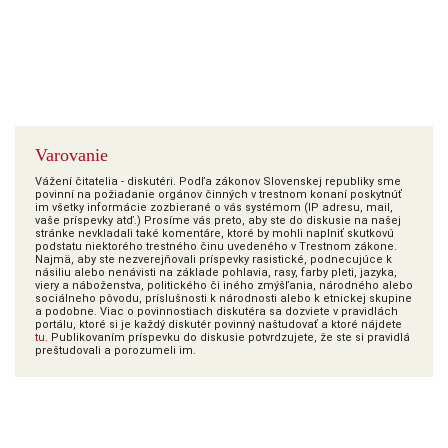
Varovanie
Vážení čitatelia - diskutéri. Podľa zákonov Slovenskej republiky sme
povinní na požiadanie orgánov činných v trestnom konaní poskytnúť
im všetky informácie zozbierané o vás systémom (IP adresu, mail,
vaše príspevky atď.) Prosíme vás preto, aby ste do diskusie na našej
stránke nevkladali také komentáre, ktoré by mohli naplniť skutkovú
podstatu niektorého trestného činu uvedeného v Trestnom zákone.
Najmä, aby ste nezverejňovali príspevky rasistické, podnecujúce k
násiliu alebo nenávisti na základe pohlavia, rasy, farby pleti, jazyka,
viery a náboženstva, politického či iného zmýšľania, národného alebo
sociálneho pôvodu, príslušnosti k národnosti alebo k etnickej skupine
a podobne. Viac o povinnostiach diskutéra sa dozviete v pravidlách
portálu, ktoré si je každý diskutér povinný naštudovať a ktoré nájdete
tu
. Publikovaním príspevku do diskusie potvrdzujete, že ste si pravidlá
preštudovali a porozumeli im.